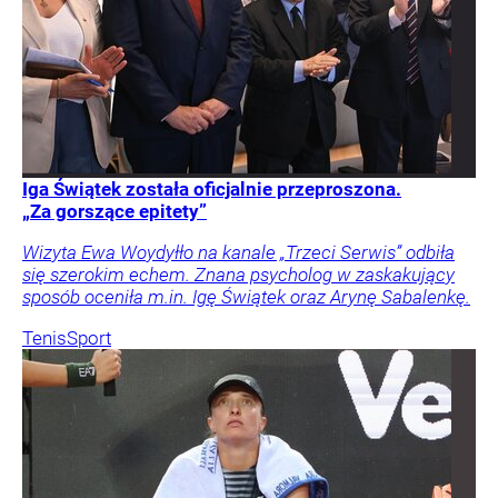
Iga Świątek została oficjalnie przeproszona.
„Za gorszące epitety”
Wizyta Ewa Woydyłło na kanale „Trzeci Serwis” odbiła
się szerokim echem. Znana psycholog w zaskakujący
sposób oceniła m.in. Igę Świątek oraz Arynę Sabalenkę.
Tenis
Sport