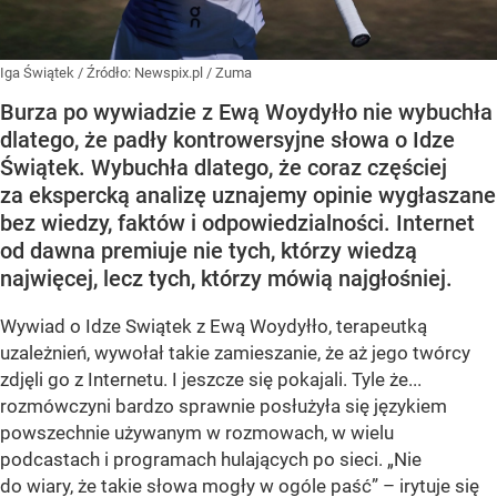
Iga Świątek
/ Źródło:
Newspix.pl
/
Zuma
Burza po wywiadzie z Ewą Woydyłło nie wybuchła
dlatego, że padły kontrowersyjne słowa o Idze
Świątek. Wybuchła dlatego, że coraz częściej
za ekspercką analizę uznajemy opinie wygłaszane
bez wiedzy, faktów i odpowiedzialności. Internet
od dawna premiuje nie tych, którzy wiedzą
najwięcej, lecz tych, którzy mówią najgłośniej.
Wywiad o Idze Swiątek z Ewą Woydyłło, terapeutką
uzależnień, wywołał takie zamieszanie, że aż jego twórcy
zdjęli go z Internetu. I jeszcze się pokajali. Tyle że...
rozmówczyni bardzo sprawnie posłużyła się językiem
powszechnie używanym w rozmowach, w wielu
podcastach i programach hulających po sieci. „Nie
do wiary, że takie słowa mogły w ogóle paść” – irytuje się