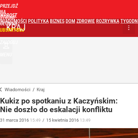
PRZEJDŹ
NA
WPROST
STRONĘ
WIADOMOŚCI
POLITYKA
BIZNES
DOM
ZDROWIE
ROZRYWKA
TYGODN
GŁÓWNĄ
KRAJ
UBSKRYBUJ
ZALOGUJ
MENU
Wiadomości
/
Kraj
Kukiz po spotkaniu z Kaczyńskim:
Nie doszło do eskalacji konfliktu
31
marca
2016
15:49
/
15
kwietnia
2016
13:49