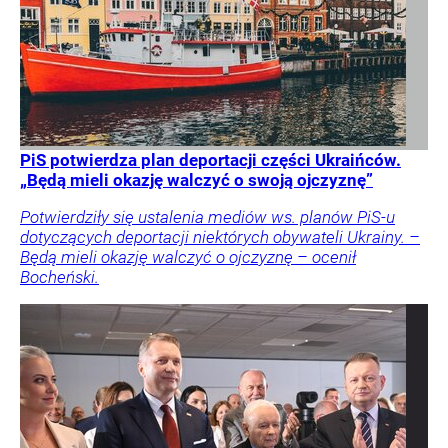
PiS potwierdza plan deportacji części Ukraińców.
„Będą mieli okazję walczyć o swoją ojczyznę”
Potwierdziły się ustalenia mediów ws. planów PiS-u
dotyczących deportacji niektórych obywateli Ukrainy. –
Będą mieli okazję walczyć o ojczyznę – ocenił
Bocheński.