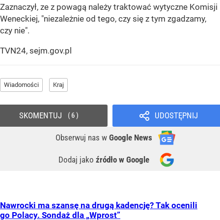
Zaznaczył, ze z powagą należy traktować wytyczne Komisji
Weneckiej, "niezależnie od tego, czy się z tym zgadzamy,
czy nie".
TVN24, sejm.gov.pl
Wiadomości
Kraj
SKOMENTUJ
UDOSTĘPNIJ
6
Obserwuj nas
w
Google News
Dodaj jako
źródło w Google
Nawrocki ma szansę na drugą kadencję? Tak ocenili
go Polacy. Sondaż dla „Wprost”