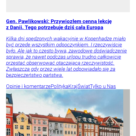
Gen. Pawlikowski: Przywiozłem cenną lekcję
z Danii. Tego potrzebuje dziś cała Europa
Kilka dni spędzonych wakacyjnie w Kopenhadze miało
być przede wszystkim odpoczynkiem. I rzeczywiście
było. Ale jak to często bywa, zawodowe doświadczenie
sprawia, że nawet podczas urlopu trudno całkowicie
przestać obserwować otaczającą rzeczywistość.
Zwłaszcza gdy przez wiele lat odpowiadało się za
bezpieczeństwo państwa.
Opinie i komentarze
Polityka
Kraj
Świat
Tylko u Nas