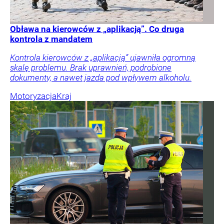
Obława na kierowców z „aplikacją”. Co druga
kontrola z mandatem
Kontrola kierowców z „aplikacją” ujawniła ogromną
skalę problemu. Brak uprawnień, podrobione
dokumenty, a nawet jazda pod wpływem alkoholu.
Motoryzacja
Kraj