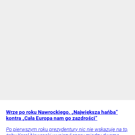
Wrze po roku Nawrockiego. „Największa hańba”
kontra „Cała Europa nam go zazdrości”
Po pierwszym roku prezydentury nic nie wskazuje na to,