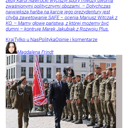
żeby Karol Nawrocki wyciszył spory między dwoma
zwaśnionymi politycznymi obozami. – Dotychczas
największą hańbą na karcie jego prezydentury jest
chyba zawetowanie SAFE – ocenia Mariusz Witczak z
KO. – Mamy głowę państwa, z której możemy być
dumni – kontruje Marek Jakubiak z Rozwoju Plus.
Kraj
Tylko u Nas
Polityka
Opinie i komentarze
Magdalena
Frindt