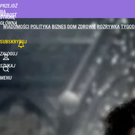
PRZEJDŹ
Udostępnij
0
Skomentuj
NA
WPROST
STRONĘ
GŁÓWNĄ
WIADOMOŚCI
POLITYKA
BIZNES
DOM
ZDROWIE
ROZRYWKA
TYGOD
SUBSKRYBUJ
ZALOGUJ
SZUKAJ
MENU