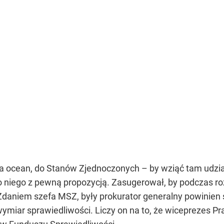
za ocean, do Stanów Zjednoczonych – by wziąć tam udzia
do niego z pewną propozycją. Zasugerował, by podczas
 Zdaniem szefa MSZ, były prokurator generalny powinie
ymiar sprawiedliwości. Liczy on na to, że wiceprezes Pr