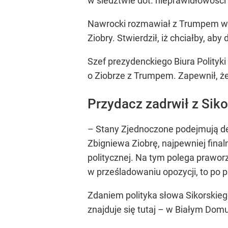
w śledztwie dot. nieprawidłowości
Nawrocki rozmawiał z Trumpem w 
Ziobry. Stwierdził, iż chciałby, ab
Szef prezydenckiego Biura Polityk
o Ziobrze z Trumpem. Zapewnił, ż
Przydacz zadrwił z Sik
– Stany Zjednoczone podejmują dec
Zbigniewa Ziobrę, najpewniej final
politycznej. Na tym polega praworz
w prześladowaniu opozycji, to po p
Zdaniem polityka słowa Sikorskiego
znajduje się tutaj – w Białym Domu