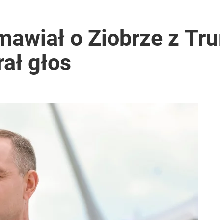
anipulują cenami nad morzem
mawiał o Ziobrze z T
ał głos
ie”. „Zwykły handelek stanowiskiem wicepremiera”
 Polaków zapytano o zakupy