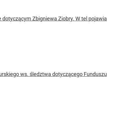
e dotyczącym Zbigniewa Ziobry. W tel pojawia
Kurskiego ws. śledztwa dotyczącego Funduszu