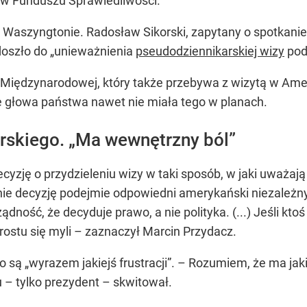
 w Funduszu Sprawiedliwości.
Waszyngtonie. Radosław Sikorski, zapytany o spotkani
y doszło do „unieważnienia
pseudodziennikarskiej wizy
pod
i Międzynarodowej, który także przebywa z wizytą w Ame
e głowa państwa nawet nie miała tego w planach.
orskiego. „Ma wewnętrzny ból”
yzję o przydzieleniu wizy w taki sposób, w jaki uważają 
nie decyzję podejmie odpowiedni amerykański niezależny s
ądność, że decyduje prawo, a nie polityka. (...) Jeśli k
rostu się myli – zaznaczył Marcin Przydacz.
 są „wyrazem jakiejś frustracji”. – Rozumiem, że ma jakiś
 – tylko prezydent – skwitował.