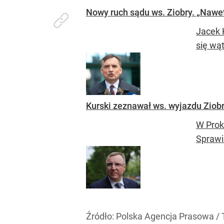
Nowy ruch sądu ws. Ziobry. „Nawe
Jacek 
się wąt
Kurski zeznawał ws. wyjazdu Ziob
W Prok
Sprawi
Źródło:
Polska Agencja Prasowa /