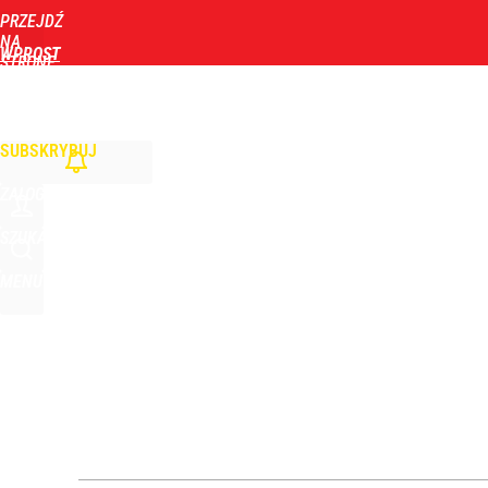
PRZEJDŹ
Udostępnij
1
Skomentuj
NA
WPROST
STRONĘ
GŁÓWNĄ
WIADOMOŚCI
POLITYKA
BIZNES
DOM
ZDROWIE
ROZRYWKA
TYGOD
Sikorski o miesięcznicy i „kłamstwach sekciarzy 
SUBSKRYBUJ
1
ZALOGUJ
Obchody rocznicy Nawrockiego. Europoseł podał ko
SZUKAJ
MENU
5
Senator PiS dołącza do stowarzyszenia Morawiecki
1