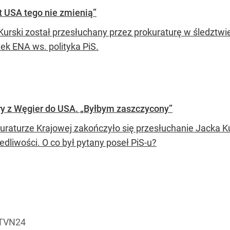
t USA tego nie zmienią”
Kurski został przesłuchany przez prokuraturę w śledztwi
ek ENA ws. polityka PiS.
ry z Węgier do USA. „Byłbym zaszczycony”
uraturze Krajowej zakończyło się przesłuchanie Jacka 
edliwości. O co był pytany poseł PiS-u?
 TVN24