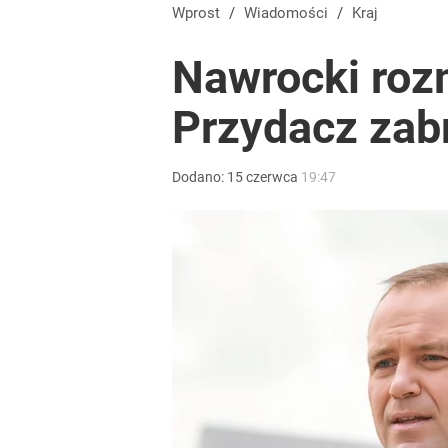
Tajemnica paragonów grozy. Tak restauratorzy m
Wprost
/
Wiadomości
/
Kraj
Nawrocki roz
5
Przydacz zabr
Ma ustąpić miejsca Hołowni, reaguje na „wyrzucen
Dodano:
15
czerwca
19:47
1
Temu, Shein i AliExpress już nie takie atrakcyjne.
dodaj