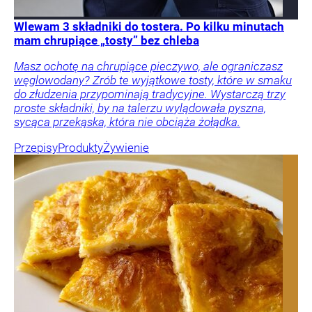
Wlewam 3 składniki do tostera. Po kilku minutach
mam chrupiące „tosty” bez chleba
Masz ochotę na chrupiące pieczywo, ale ograniczasz
węglowodany? Zrób te wyjątkowe tosty, które w smaku
do złudzenia przypominają tradycyjne. Wystarczą trzy
proste składniki, by na talerzu wylądowała pyszna,
sycąca przekąska, która nie obciąża żołądka.
Przepisy
Produkty
Żywienie