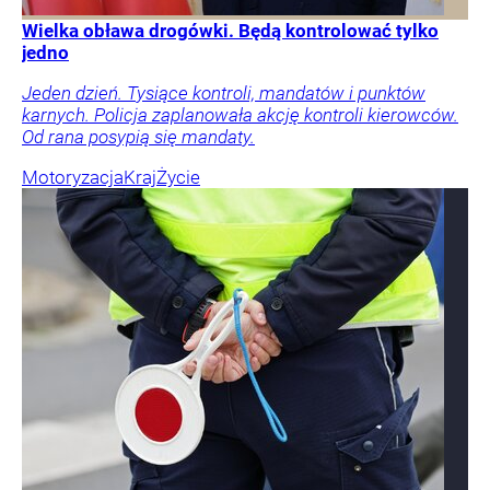
Wielka obława drogówki. Będą kontrolować tylko
jedno
Jeden dzień. Tysiące kontroli, mandatów i punktów
karnych. Policja zaplanowała akcję kontroli kierowców.
Od rana posypią się mandaty.
Motoryzacja
Kraj
Życie