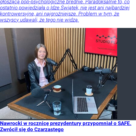
głoszącą pop-psychologiczne brednie. Paradoksalnie to, co
ostatnio powiedziała o Idze Świątek, nie jest ani najbardziej
kontrowersyjne, ani najgroźniejsze. Problem w tym, że
wszyscy udawali, że tego nie widzą.
Nawrocki w rocznicę prezydentury przypomniał o SAFE.
Zwrócił się do Czarzastego