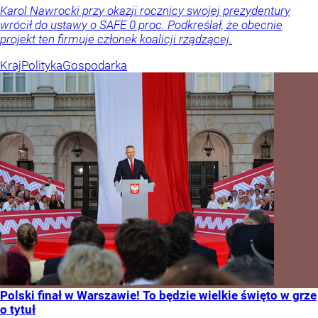
Karol Nawrocki przy okazji rocznicy swojej prezydentury
wrócił do ustawy o SAFE 0 proc. Podkreślał, że obecnie
projekt ten firmuje członek koalicji rządzącej.
Kraj
Polityka
Gospodarka
Polski finał w Warszawie! To będzie wielkie święto w grze
o tytuł