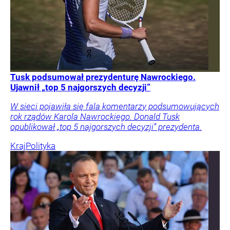
Tusk podsumował prezydenturę Nawrockiego.
Ujawnił „top 5 najgorszych decyzji”
W sieci pojawiła się fala komentarzy podsumowujących
rok rządów Karola Nawrockiego. Donald Tusk
opublikował „top 5 najgorszych decyzji” prezydenta.
Kraj
Polityka