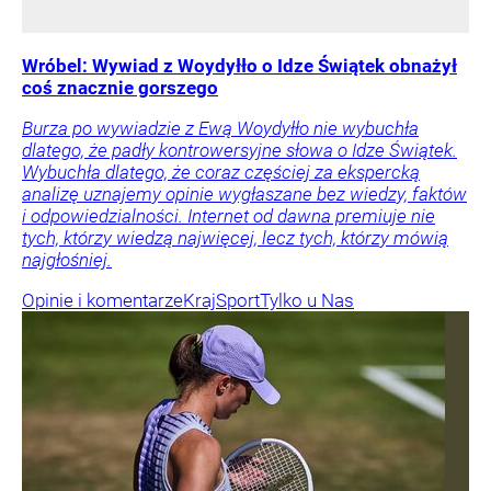
Wróbel: Wywiad z Woydyłło o Idze Świątek obnażył
coś znacznie gorszego
Burza po wywiadzie z Ewą Woydyłło nie wybuchła
dlatego, że padły kontrowersyjne słowa o Idze Świątek.
Wybuchła dlatego, że coraz częściej za ekspercką
analizę uznajemy opinie wygłaszane bez wiedzy, faktów
i odpowiedzialności. Internet od dawna premiuje nie
tych, którzy wiedzą najwięcej, lecz tych, którzy mówią
najgłośniej.
Opinie i komentarze
Kraj
Sport
Tylko u Nas