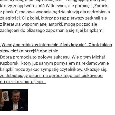
którzy znają twórczość Witkiewicz, ale pominęli „Zamek
z piasku”, majowe wydanie będzie okazją dla nadrobienia
zaległości. Ci z kolei, którzy po raz pierwszy zetknęli się
z literaturą wspomnianej autorki, mogą poczuć się
zachęceni do bliższego zapoznania się z jej książkami.
„Wiemy co robisz w internecie, śledzimy cię”. Obok takich
słów ciężko przejść obojętnie
Dobra promocja to połowa sukcesu. Wie o tym Michał
Kuzborski, który już samym pomysłem na reklamowanie
książki może zyskać sympatię czytelników. Okazuje się,
że debiutujący pisarz ma oprócz tego coś ciekawego
do przekazania, a jego...