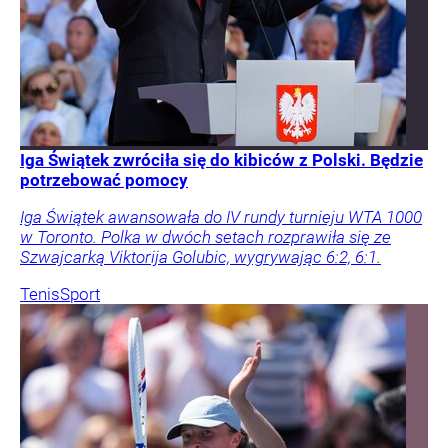
Iga Świątek zwróciła się do kibiców z Polski. Będzie
potrzebować pomocy
Iga Świątek awansowała do IV rundy turnieju WTA 1000
w Toronto. Polka w dwóch setach rozprawiła się ze
Szwajcarką Viktorija Golubic, wygrywając 6:2, 6:1.
Tenis
Sport