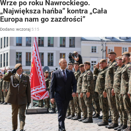
Wrze po roku Nawrockiego.
„Największa hańba” kontra „Cała
Europa nam go zazdrości”
Dodano:
wczoraj
5:15