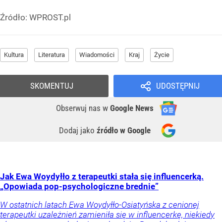
Źródło:
WPROST.pl
Kultura
Literatura
Wiadomości
Kraj
Życie
SKOMENTUJ
UDOSTĘPNIJ
Obserwuj nas
w
Google News
Dodaj jako
źródło w Google
Jak Ewa Woydyłło z terapeutki stała się influencerką.
„Opowiada pop-psychologiczne brednie”
W ostatnich latach Ewa Woydyłło-Osiatyńska z cenionej
terapeutki uzależnień zamieniła się w influencerkę, niekiedy