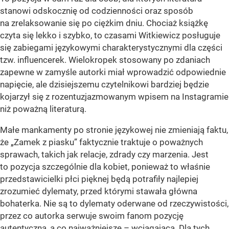
stanowi odskocznię od codzienności oraz sposób
na zrelaksowanie się po ciężkim dniu. Chociaż książkę
czyta się lekko i szybko, to czasami Witkiewicz posługuje
się zabiegami językowymi charakterystycznymi dla części
tzw. influencerek. Wielokropek stosowany po zdaniach
zapewne w zamyśle autorki miał wprowadzić odpowiednie
napięcie, ale dzisiejszemu czytelnikowi bardziej będzie
kojarzył się z rozentuzjazmowanym wpisem na Instagramie
niż poważną literaturą.
Małe mankamenty po stronie językowej nie zmieniają faktu,
że „Zamek z piasku” faktycznie traktuje o poważnych
sprawach, takich jak relacje, zdrady czy marzenia. Jest
to pozycja szczególnie dla kobiet, ponieważ to właśnie
przedstawicielki płci pięknej będą potrafiły najlepiej
zrozumieć dylematy, przed którymi stawała główna
bohaterka. Nie są to dylematy oderwane od rzeczywistości,
przez co autorka serwuje swoim fanom pozycję
autentyczną, a co najważniejsze – wciągającą. Dla tych,