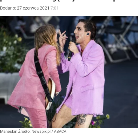
Dodano:
27
czerwca
2021
7:01
Maneskin
Źródło:
Newspix.pl
/
ABACA