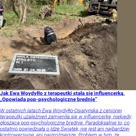
Jak Ewa Woydyłło z terapeutki stała się influencerką.
„Opowiada pop-psychologiczne brednie”
W ostatnich latach Ewa Woydyłło-Osiatyńska z cenionej
terapeutki uzależnień zamieniła się w influencerkę, niekiedy
głoszącą pop-psychologiczne brednie. Paradoksalnie to, co
ostatnio powiedziała o Idze Świątek, nie jest ani najbardziej
kontrowersyjne, ani najgroźniejsze. Problem w tym, że