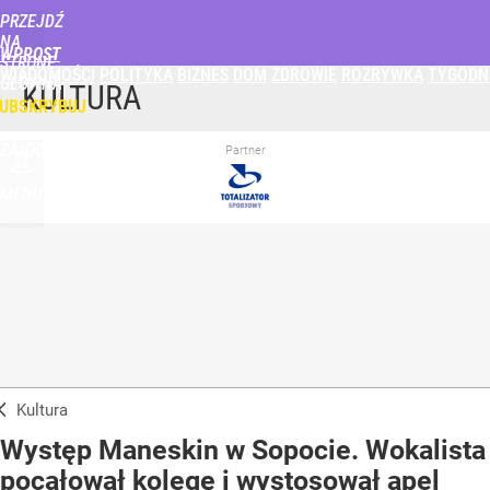
PRZEJDŹ
NA
WPROST
STRONĘ
WIADOMOŚCI
POLITYKA
BIZNES
DOM
ZDROWIE
ROZRYWKA
TYGODN
GŁÓWNĄ
KULTURA
UBSKRYBUJ
ZALOGUJ
Partner
MENU
Kultura
Występ Maneskin w Sopocie. Wokalista
pocałował kolegę i wystosował apel