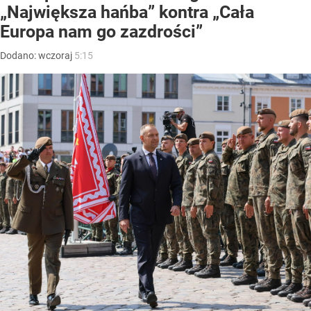
„Największa hańba” kontra „Cała
Europa nam go zazdrości”
Dodano:
wczoraj
5:15