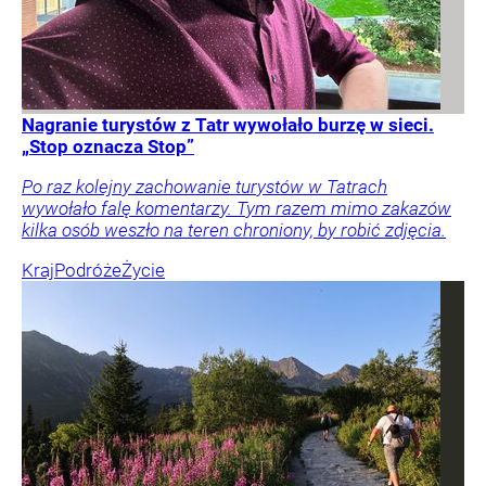
Nagranie turystów z Tatr wywołało burzę w sieci.
„Stop oznacza Stop”
Po raz kolejny zachowanie turystów w Tatrach
wywołało falę komentarzy. Tym razem mimo zakazów
kilka osób weszło na teren chroniony, by robić zdjęcia.
Kraj
Podróże
Życie