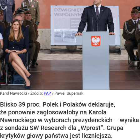
Karol Nawrocki
/ Źródło:
PAP
/
Paweł Supernak
Blisko 39 proc. Polek i Polaków deklaruje,
że ponownie zagłosowałoby na Karola
Nawrockiego w wyborach prezydenckich – wynika
z sondażu SW Research dla „Wprost”. Grupa
krytyków głowy państwa jest liczniejsza.