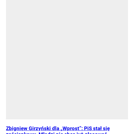
Zbigniew Girzyński dla „Wprost”: PiS stał się