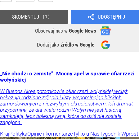
SKOMENTUJ
UDOSTĘPNIJ
1
Obserwuj nas
w
Google News
Dodaj jako
źródło w Google
„Nie chodzi o zemstę”. Mocny apel w sprawie ofiar rzezi
wołyńskiej
W Buenos Aires potomkowie ofiar rzezi wołyńskiej wciąż
pokazują rodzinne zdjęcia i listy, wspominając bliskich
zamordowanych z niezwykłym okrucieństwem. Ich dramat
przypomina, że dla wielu rodzin Wołyń nie jest historią
zamkniętą, lecz bolesną raną, która do dziś nie została
zagojona.
Kraj
Polityka
Opinie i komentarze
Tylko u Nas
Tygodnik Wprost