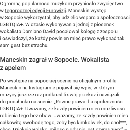
Ogromną popularność muzykom przyniosło zwycięstwo
w
tegorocznej edycji Eurowizji
. Maneskin występ
w Sopocie wykorzystał, aby udzielić wsparcia społeczności
LGBTQIA+. W czasie wykonywania jednej z piosenek
wokalista Damiano David pocałował kolegę z zespołu
i oświadczył, że każdy powinien mieć prawo wykonać taki
sam gest bez strachu.
Maneskin zagrał w Sopocie. Wokalista
z apelem
Po występie na sopockiej scenie na oficjalnym profilu
Maneskin na
Instagramie
pojawił się wpis, w którym
muzycy jeszcze raz podkreślili swój przekaz i nawiązali
do pocałunku na scenie. „Równe prawa dla społeczności
LGBTQIA+. Uważamy, że każdy powinien mieć możliwość
robienia tego bez obaw. Uważamy, że każdy powinien mieć
całkowitą swobodę tego, żeby być kimkolwiek, do chol***,
chce. Dziękuję Polsko, miłość nigdy nie jest czymś złym” –