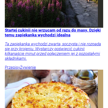
Startej cukinii nie wrzucam od razu do masy. Dzięki
temu zapiekanka wychodzi idealna
Ta zapiekanka wychodzi zwarta, soczysta i nie rozpada
się przy krojeniu. Wystarczy poświęcić cukinii
kilkanaście minut przed połączeniem jej z pozostałymi
składnikami.
Przepisy
Żywienie