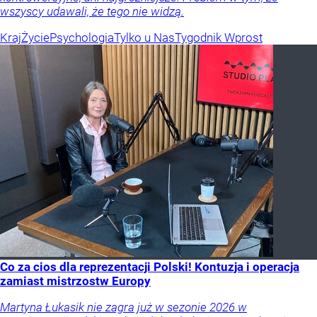
wszyscy udawali, że tego nie widzą.
Kraj
Życie
Psychologia
Tylko u Nas
Tygodnik Wprost
Co za cios dla reprezentacji Polski! Kontuzja i operacja
zamiast mistrzostw Europy
Martyna Łukasik nie zagra już w sezonie 2026 w