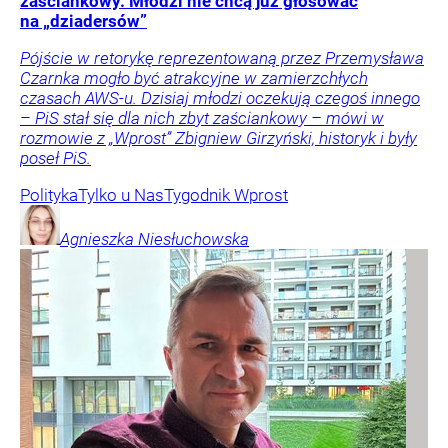
zaściankowy. Młodzi nie chcą już głosować
na „dziadersów”
Pójście w retorykę reprezentowaną przez Przemysława
Czarnka mogło być atrakcyjne w zamierzchłych
czasach AWS-u. Dzisiaj młodzi oczekują czegoś innego
– PiS stał się dla nich zbyt zaściankowy – mówi w
rozmowie z „Wprost” Zbigniew Girzyński, historyk i były
poseł PiS.
Polityka
Tylko u Nas
Tygodnik Wprost
Agnieszka
Niesłuchowska