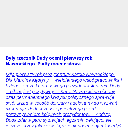
Były rzecznik Dudy ocenił pierwszy rok
Nawrockiego. Padły mocne słowa
Mija pierwszy rok prezydentury Karola Nawrockiego.
Dla Marcina Kędryny – wieloletniego współpracownika i
byłego rzecznika prasowego prezydenta Andrzeja Dudy
– bilans jest pozytywny: – Karol Nawrocki na obecny
czas permanentnego kryzysu politycznego sprawuje
swój urząd w sposób dojrzały i adekwatny do wyzwań –
akcentuje. Jednocześnie przestrzega przed
porównywaniem kolejnych prezydentów. – Andrzej
Duda zdał w paru sytuacjach egzamin celująco, ale
jeszcze przez jakiś czas będzie niedoceniony, jak kiedyś