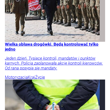
Wielka obława drogówki. Będą kontrolować tylko
jedno
Jeden dzień. Tysiące kontroli, mandatów i punktów
karnych. Policja zaplanowała akcję kontroli kierowców.
Od rana posypią się mandaty.
Motoryzacja
Kraj
Życie