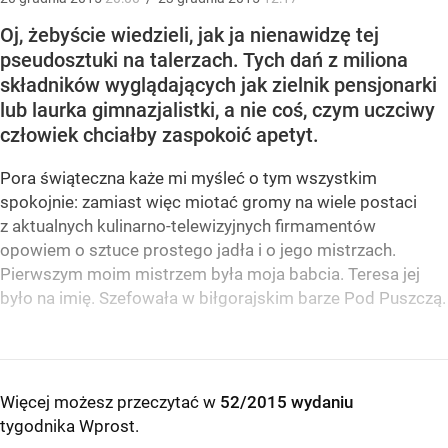
Oj, żebyście wiedzieli, jak ja nienawidzę tej
pseudosztuki na talerzach. Tych dań z miliona
składników wyglądających jak zielnik pensjonarki
lub laurka gimnazjalistki, a nie coś, czym uczciwy
człowiek chciałby zaspokoić apetyt.
Pora świąteczna każe mi myśleć o tym wszystkim
spokojnie: zamiast więc miotać gromy na wiele postaci
z aktualnych kulinarno-telewizyjnych firmamentów
opowiem o sztuce prostego jadła i o jego mistrzach.
Pierwszym moim mistrzem była moja babcia. Teresa jej
było na imię. Szefowała w biłgorajskim barze Pod Puszczą.
Więcej możesz przeczytać w
52/2015 wydaniu
tygodnika Wprost
.