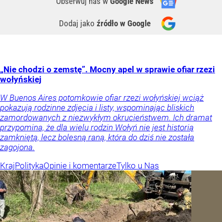
Obserwuj nas
w
Google News
Dodaj jako
źródło w Google
„Nie chodzi o zemstę”. Mocny apel w sprawie ofiar rzezi
wołyńskiej
W Buenos Aires potomkowie ofiar rzezi wołyńskiej wciąż
pokazują rodzinne zdjęcia i listy, wspominając bliskich
zamordowanych z niezwykłym okrucieństwem. Ich dramat
przypomina, że dla wielu rodzin Wołyń nie jest historią
zamkniętą, lecz bolesną raną, która do dziś nie została
zagojona.
Kraj
Polityka
Opinie i komentarze
Tylko u Nas