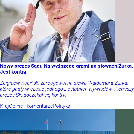
Nowy prezes Sądu Najwyższego grzmi po słowach Żurka.
Jest kontra
Zbigniew Kapiński zareagował na słowa Waldemara Żurka,
które padły w czasie jednego z ostatnich wywiadów. Pierwszy
prezes SN doczekał się kontry.
Kraj
Opinie i komentarze
Polityka