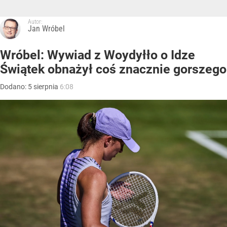
Autor:
Jan Wróbel
Wróbel: Wywiad z Woydyłło o Idze
Świątek obnażył coś znacznie gorszego
Dodano:
5
sierpnia
6:08