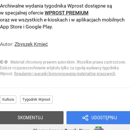
Archiwalne wydania tygodnika Wprost dostępne są
w specjalnej ofercie
WPROST PREMIUM
oraz we wszystkich e-kioskach i w aplikacjach mobilnych
App Store
i
Google Play
.
Autor:
Zbyszek Kmieć
© ℗
Materiał chroniony prawem autorskim. Wszelkie prawa zastrzeżone.
Dalsze rozpowszechnianie artykułu tylko za zgodą wydawcy tygodnika
Wprost.
Regulamin i warunki licencjonowania materiałów prasowych
.
Kultura
Tygodnik Wprost
SKOMENTUJ
UDOSTĘPNIJ