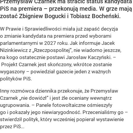
Przemysław Czarnek ma stracić status kandydata
PiS na premiera – przekonują media. W grze mają
zostać Zbigniew Bogucki i Tobiasz Bocheński.
W Prawie i Sprawiedliwości miała już zapaść decyzja
o zmianie kandydata na premiera przed wyborami
parlamentarnymi w 2027 roku. Jak informuje Jacek
Nizinkiewicz z „Rzeczpospolitej”, nie wiadomo jeszcze,
na kogo ostatecznie postawi Jarosław Kaczyński. –
Projekt Czarnek jest skończony, wkrótce zostanie
wygaszony – powiedział gazecie jeden z ważnych
polityków PiS.
Inny rozmówca dziennika przekonuje, że Przemysław
Czarnek „nie dowiózł” i jest źle oceniany wewnątrz
ugrupowania. – Panele fotowoltaiczne ośmieszyły
go i pokazały jego niewiarygodność. Przecenialiśmy go –
stwierdził polityk, który wcześniej popierał wystawienie
przez PiS...