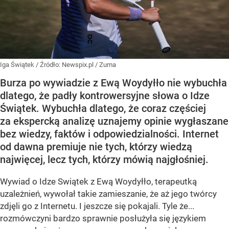
Iga Świątek
/ Źródło:
Newspix.pl
/
Zuma
Burza po wywiadzie z Ewą Woydyłło nie wybuchła
dlatego, że padły kontrowersyjne słowa o Idze
Świątek. Wybuchła dlatego, że coraz częściej
za ekspercką analizę uznajemy opinie wygłaszane
bez wiedzy, faktów i odpowiedzialności. Internet
od dawna premiuje nie tych, którzy wiedzą
najwięcej, lecz tych, którzy mówią najgłośniej.
Wywiad o Idze Swiątek z Ewą Woydyłło, terapeutką
uzależnień, wywołał takie zamieszanie, że aż jego twórcy
zdjęli go z Internetu. I jeszcze się pokajali. Tyle że...
rozmówczyni bardzo sprawnie posłużyła się językiem