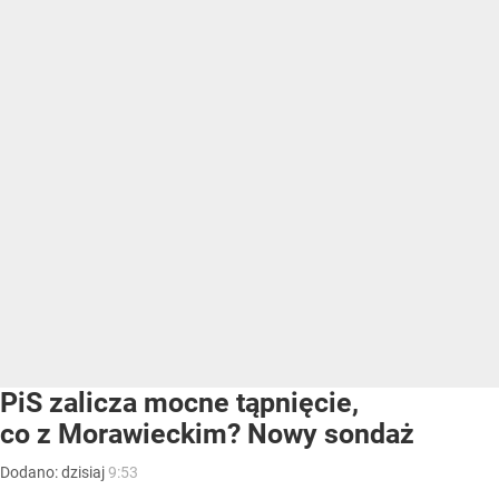
PiS zalicza mocne tąpnięcie,
co z Morawieckim? Nowy sondaż
Dodano:
dzisiaj
9:53