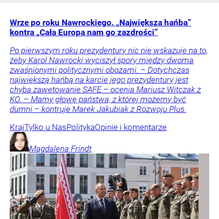
Wrze po roku Nawrockiego. „Największa hańba”
kontra „Cała Europa nam go zazdrości”
Po pierwszym roku prezydentury nic nie wskazuje na to,
żeby Karol Nawrocki wyciszył spory między dwoma
zwaśnionymi politycznymi obozami. – Dotychczas
największą hańbą na karcie jego prezydentury jest
chyba zawetowanie SAFE – ocenia Mariusz Witczak z
KO. – Mamy głowę państwa, z której możemy być
dumni – kontruje Marek Jakubiak z Rozwoju Plus.
Kraj
Tylko u Nas
Polityka
Opinie i komentarze
Magdalena
Frindt