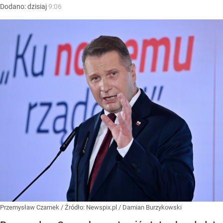
Dodano:
dzisiaj
9:06
Przemysław Czarnek
/ Źródło:
Newspix.pl
/
Damian Burzykowski