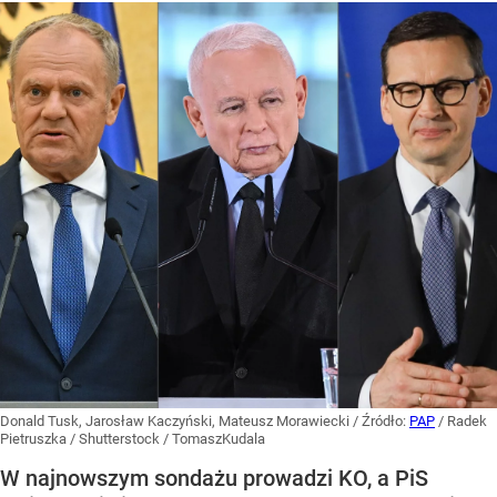
Donald Tusk, Jarosław Kaczyński, Mateusz Morawiecki
/ Źródło:
PAP
/
Radek
Pietruszka / Shutterstock / TomaszKudala
W najnowszym sondażu prowadzi KO, a PiS