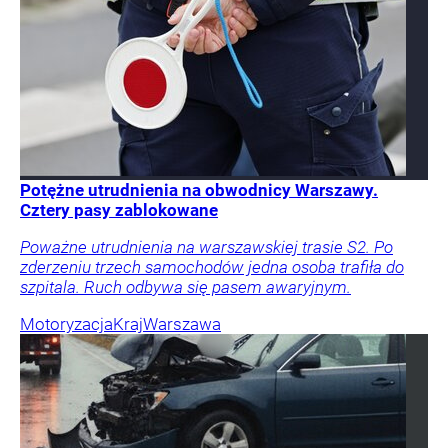
Potężne utrudnienia na obwodnicy Warszawy.
Cztery pasy zablokowane
Poważne utrudnienia na warszawskiej trasie S2. Po
zderzeniu trzech samochodów jedna osoba trafiła do
szpitala. Ruch odbywa się pasem awaryjnym.
Motoryzacja
Kraj
Warszawa