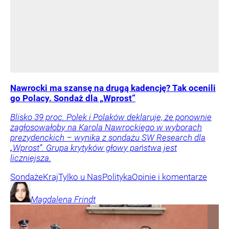
Nawrocki ma szansę na drugą kadencję? Tak ocenili
go Polacy. Sondaż dla „Wprost”
Blisko 39 proc. Polek i Polaków deklaruje, że ponownie
zagłosowałoby na Karola Nawrockiego w wyborach
prezydenckich – wynika z sondażu SW Research dla
„Wprost”. Grupa krytyków głowy państwa jest
liczniejsza.
Sondaże
Kraj
Tylko u Nas
Polityka
Opinie i komentarze
Magdalena
Frindt