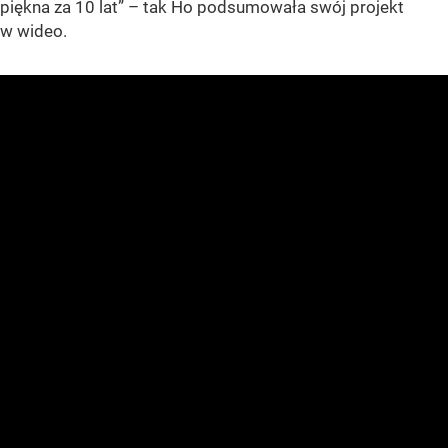
piękna za 10 lat” – tak Ho podsumowała swój projekt
w wideo.