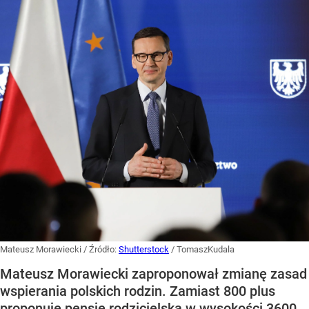
Mateusz Morawiecki
/ Źródło:
Shutterstock
/
TomaszKudala
Mateusz Morawiecki zaproponował zmianę zasad
wspierania polskich rodzin. Zamiast 800 plus
proponuje pensję rodzicielską w wysokości 3600