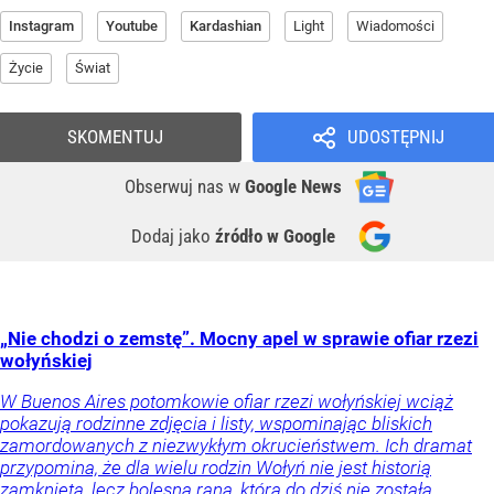
Instagram
Youtube
Kardashian
Light
Wiadomości
Życie
Świat
SKOMENTUJ
UDOSTĘPNIJ
Obserwuj nas
w
Google News
Dodaj jako
źródło w Google
„Nie chodzi o zemstę”. Mocny apel w sprawie ofiar rzezi
wołyńskiej
W Buenos Aires potomkowie ofiar rzezi wołyńskiej wciąż
pokazują rodzinne zdjęcia i listy, wspominając bliskich
zamordowanych z niezwykłym okrucieństwem. Ich dramat
przypomina, że dla wielu rodzin Wołyń nie jest historią
zamkniętą, lecz bolesną raną, która do dziś nie została