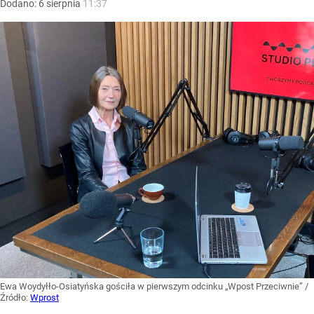
Dodano:
6
sierpnia
11:37
Ewa Woydyłło-Osiatyńska gościła w pierwszym odcinku „Wpost Przeciwnie”
/
Źródło:
Wprost