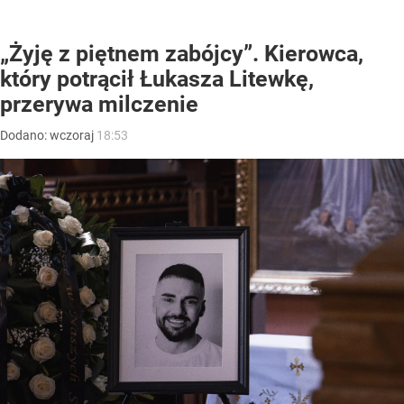
„Żyję z piętnem zabójcy”. Kierowca,
który potrącił Łukasza Litewkę,
przerywa milczenie
Dodano:
wczoraj
18:53