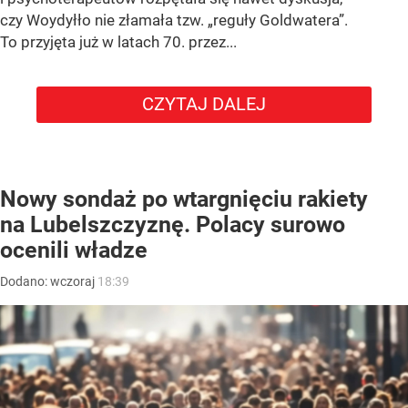
czy Woydyłło nie złamała tzw. „reguły Goldwatera”.
To przyjęta już w latach 70. przez...
CZYTAJ DALEJ
Nowy sondaż po wtargnięciu rakiety
na Lubelszczyznę. Polacy surowo
ocenili władze
Dodano:
wczoraj
18:39