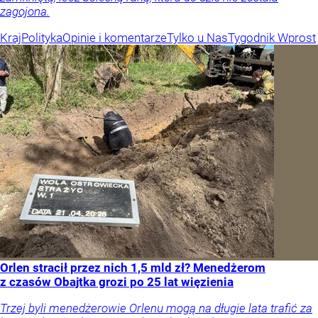
zagojona.
Kraj
Polityka
Opinie i komentarze
Tylko u Nas
Tygodnik Wprost
Orlen stracił przez nich 1,5 mld zł? Menedżerom
z czasów Obajtka grozi po 25 lat więzienia
Trzej byli menedżerowie Orlenu mogą na długie lata trafić za