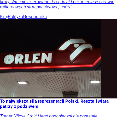
kraty. Właśnie skierowano do sądu akt oskarżenia w sprawie
miliardowych strat państwowej spółki.
Kraj
Polityka
Gospodarka
To największa siła reprezentacji Polski. Reszta świata
patrzy z podziwem
Trener Nikola Grbić i jego podopieczni nie przestają