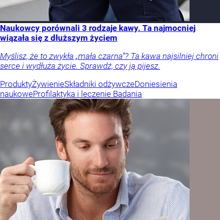
Naukowcy porównali 3 rodzaje kawy. Ta najmocniej
wiązała się z dłuższym życiem
Myślisz, że to zwykła „mała czarna”? Ta kawa najsilniej chroni
serce i wydłuża życie. Sprawdź, czy ją pijesz.
Produkty
Żywienie
Składniki odżywcze
Doniesienia
naukowe
Profilaktyka i leczenie
Badania