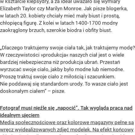
w kształcie klepsydry, a za ideał uważało się wymiary
Elizabeth Taylor czy Marilyn Monroe. Jak pisze blogerka,
w latach 20. kobiety chciały mieć mały biust i prostą,
chłopięcą figurę. Z kolei w latach 1400-1700 modny
zaokrąglony brzuch, szerokie biodra i obfity biust.
„Dlaczego traktujemy swoje ciała tak, jak traktujemy modę?
W rzeczywistości »produkcja« naszych ciał jest o wiele
bardziej niebezpieczna niż produkcja ubrań. Przestań
wyrzucać swoje ciało, jakby było modne lub niemodne.
Proszę traktuj swoje ciało z miłością i szacunkiem.
Nie poddawaj się standardom urody. To wasze ciało jest
doskonałym ciałem” – pisze.
Fotograf musi nieźle się „napocić”. Tak wygląda praca nad
idealnym ujęciem
Media społecznościowe oraz kolorowe magazyny pełne są
wręcz wyidealizowanych zdjęć modelek. Na efekt końcowy