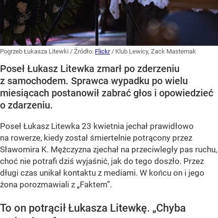
Pogrzeb Łukasza Litewki
/ Źródło:
Flickr
/
Klub Lewicy, Zack Masternak
Poseł Łukasz Litewka zmarł po zderzeniu
z samochodem. Sprawca wypadku po wielu
miesiącach postanowił zabrać głos i opowiedzieć
o zdarzeniu.
Poseł Łukasz Litewka 23 kwietnia jechał prawidłowo
na rowerze, kiedy został śmiertelnie potrącony przez
Sławomira K. Mężczyzna zjechał na przeciwległy pas ruchu,
choć nie potrafi dziś wyjaśnić, jak do tego doszło. Przez
długi czas unikał kontaktu z mediami. W końcu on i jego
żona porozmawiali z „Faktem”.
To on potrącił Łukasza Litewkę. „Chyba