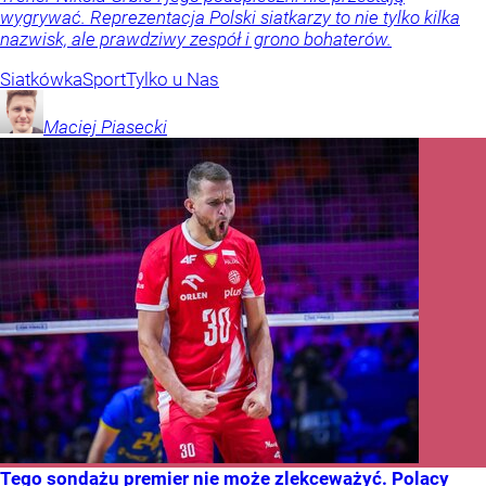
wygrywać. Reprezentacja Polski siatkarzy to nie tylko kilka
nazwisk, ale prawdziwy zespół i grono bohaterów.
Siatkówka
Sport
Tylko u Nas
Maciej
Piasecki
Tego sondażu premier nie może zlekceważyć. Polacy