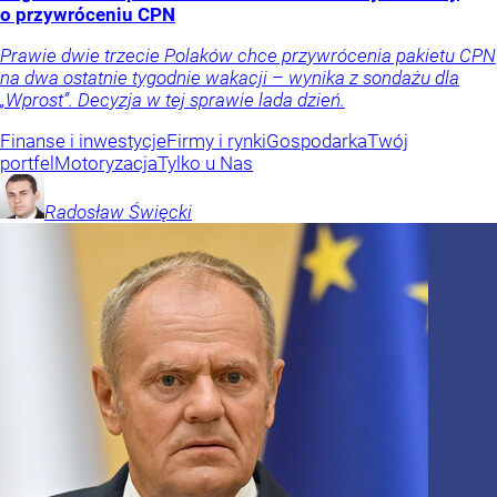
o przywróceniu CPN
Prawie dwie trzecie Polaków chce przywrócenia pakietu CPN
na dwa ostatnie tygodnie wakacji – wynika z sondażu dla
„Wprost”. Decyzja w tej sprawie lada dzień.
Finanse i inwestycje
Firmy i rynki
Gospodarka
Twój
portfel
Motoryzacja
Tylko u Nas
Radosław
Święcki