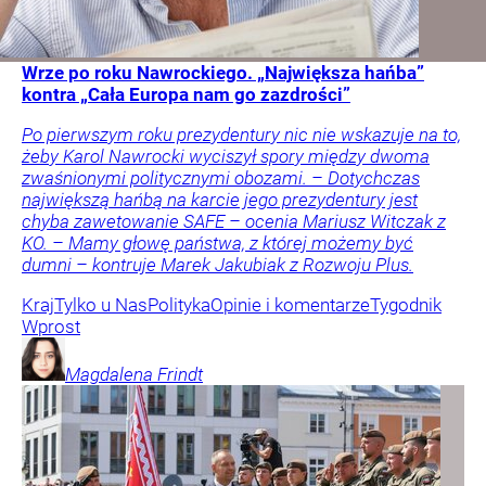
Wrze po roku Nawrockiego. „Największa hańba”
kontra „Cała Europa nam go zazdrości”
Po pierwszym roku prezydentury nic nie wskazuje na to,
żeby Karol Nawrocki wyciszył spory między dwoma
zwaśnionymi politycznymi obozami. – Dotychczas
największą hańbą na karcie jego prezydentury jest
chyba zawetowanie SAFE – ocenia Mariusz Witczak z
KO. – Mamy głowę państwa, z której możemy być
dumni – kontruje Marek Jakubiak z Rozwoju Plus.
Kraj
Tylko u Nas
Polityka
Opinie i komentarze
Tygodnik
Wprost
Magdalena
Frindt