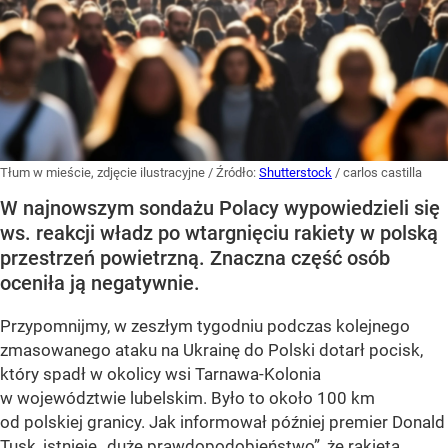
Tłum w mieście, zdjęcie ilustracyjne
/ Źródło:
Shutterstock
/
carlos castilla
W najnowszym sondażu Polacy wypowiedzieli się
ws. reakcji władz po wtargnięciu rakiety w polską
przestrzeń powietrzną. Znaczna część osób
oceniła ją negatywnie.
Przypomnijmy, w zeszłym tygodniu podczas kolejnego
zmasowanego ataku na Ukrainę do Polski dotarł pocisk,
który spadł w okolicy wsi Tarnawa-Kolonia
w województwie lubelskim. Było to około 100 km
od polskiej granicy. Jak informował później premier Donald
Tusk, istnieje
„duże prawdopodobieństwo”
, że
rakieta