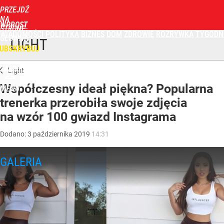
PRZEJDŹ
NA
WPROST
STRONĘ
WIADOMOŚCI
POLITYKA
BIZNES
DOM
ZDROWIE
ROZRYWKA
TYGODN
GŁÓWNĄ
LIGHT
UBSKRYBUJ
ZALOGUJ
Light
Współczesny ideał piękna? Popularna
MENU
trenerka przerobiła swoje zdjęcia
na wzór 100 gwiazd Instagrama
Dodano:
3
października
2019
14:31