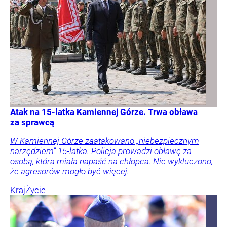
Atak na 15-latka Kamiennej Górze. Trwa obława
za sprawcą
W Kamiennej Górze zaatakowano „niebezpiecznym
narzędziem” 15-latka. Policja prowadzi obławę za
osobą, która miała napaść na chłopca. Nie wykluczono,
że agresorów mogło być więcej.
Kraj
Życie