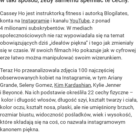
w taki sposób, żeby samemu spełniać te cechy.
Cassey Ho jest instruktorką fitness i autorką Blogilates,
konta na
Instagramie
i kanału
YouTube
, z ponad
4 milionami subskrybentów. W mediach
społecznościowych nie raz wypowiadała się na temat
obowiązujących dziś „ideałów piękna” i tego jak zmieniały
się w czasie. W swoich filmach Ho pokazuje jak w cyfrowej
erze łatwo można manipulować swoim wizerunkiem.
Teraz Ho przeanalizowała zdjęcia 100 najczęściej
obserwowanych kobiet na Instagramie, w tym Ariany
Grande, Seleny Gomez,
Kim Kardashian
, Kylie Jenner
i Beyoncé. Na ich podstawie określiła 22 cechy fizyczne –
kolor i długość włosów, długość szyi, kształt twarzy i ciała,
kolor oczu, kształt nosa, płaski, ale nie umięśniony brzuch,
rozmiar biustu, widoczność pośladków, wiek i wysokość,
które składają się na coś, co nazwała instagramowym
kanonem piękna.