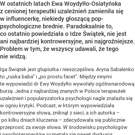
W ostatnich latach Ewa Woydyłło-Osiatyńska
z cenionej terapeutki uzależnień zamieniła się
w influencerkę, niekiedy głoszącą pop-
psychologiczne brednie. Paradoksalnie to,
co ostatnio powiedziała o Idze Świątek, nie jest
ani najbardziej kontrowersyjne, ani najgroźniejsze.
Problem w tym, że wszyscy udawali, że tego
nie widzą.
Iga Świątek jest głupiutka i nieszczęśliwa. Aryna Sabalenko
to „ruska baba” i „po prostu facet”. Między innymi
te wypowiedzi dr Ewy Woydyłło wywołały ogólnonarodową
burzę. Jedna z najbardziej znanych w Polsce terapeutek
uzależnień i popularyzatorka psychologii nagle znalazła się
w ogniu krytyki. Podcast, w którym wypowiedziała
kontrowersyjne słowa, zniknął z sieci, a ich autorka –
po kilku dniach kluczenia – zdecydowała się publicznie
przeprosić za swoje słowa. W środowisku psychologów
i psychoterapeutów rozpętała się nawet dyskusja,