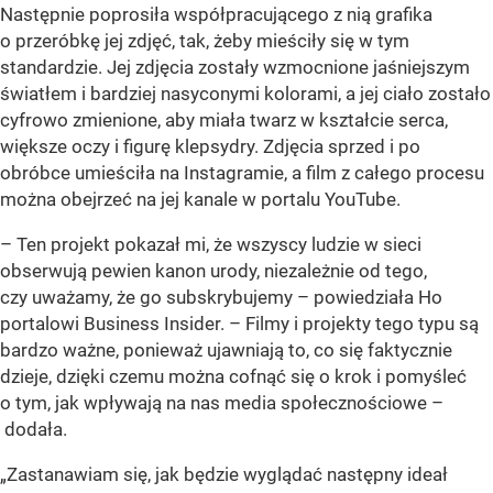
Następnie poprosiła współpracującego z nią grafika
o przeróbkę jej zdjęć, tak, żeby mieściły się w tym
standardzie. Jej zdjęcia zostały wzmocnione jaśniejszym
światłem i bardziej nasyconymi kolorami, a jej ciało zostało
cyfrowo zmienione, aby miała twarz w kształcie serca,
większe oczy i figurę klepsydry. Zdjęcia sprzed i po
obróbce umieściła na Instagramie, a film z całego procesu
można obejrzeć na jej kanale w portalu YouTube.
–
Ten projekt pokazał mi, że wszyscy ludzie w sieci
obserwują pewien kanon urody, niezależnie od tego,
czy uważamy, że go subskrybujemy
– powiedziała Ho
portalowi Business Insider. –
Filmy i projekty tego typu są
bardzo ważne, ponieważ ujawniają to, co się faktycznie
dzieje, dzięki czemu można cofnąć się o krok i pomyśleć
o tym, jak wpływają na nas media społecznościowe
–
dodała.
„Zastanawiam się, jak będzie wyglądać następny ideał