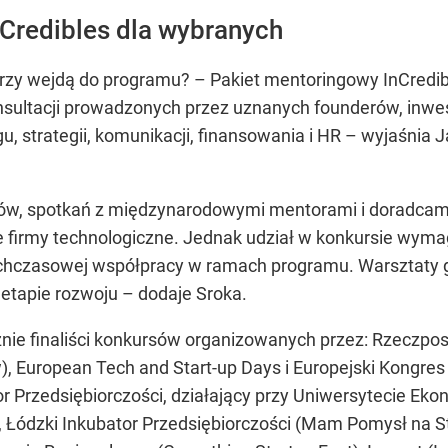
Credibles dla wybranych
órzy wejdą do programu? – Pakiet mentoringowy InCredibl
nsultacji prowadzonych przez uznanych founderów, inwes
u, strategii, komunikacji, finansowania i HR – wyjaśnia
w, spotkań z międzynarodowymi mentorami i doradcami
irmy technologiczne. Jednak udział w konkursie wymaga 
ychczasowej współpracy w ramach programu. Warsztaty 
etapie rozwoju – dodaje Sroka.
ie finaliści konkursów organizowanych przez: Rzeczpos
w), European Tech and Start-up Days i Europejski Kongre
or Przedsiębiorczości, działający przy Uniwersytecie 
 Łódzki Inkubator Przedsiębiorczości (Mam Pomysł na St