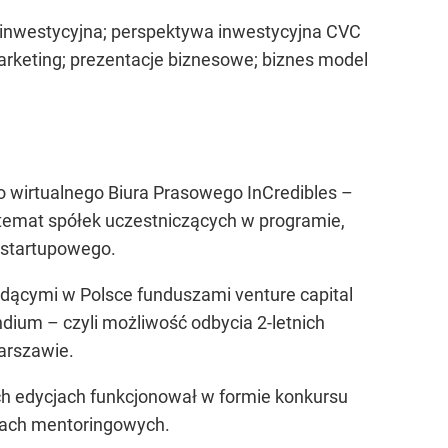
ć inwestycyjna; perspektywa inwestycyjna CVC
arketing; prezentacje biznesowe; biznes model
do wirtualnego Biura Prasowego InCredibles –
 temat spółek uczestniczących w programie,
 startupowego.
iodącymi w Polsce funduszami venture capital
dium – czyli możliwość odbycia 2-letnich
arszawie.
ch edycjach funkcjonował w formie konkursu
sjach mentoringowych.