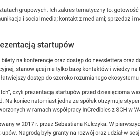
sztatach grupowych. Ich zakres tematyczny to: gotowoś
nikacja i social media; kontakt z mediami; sprzedaż i m
prezentacją startupów
 bilety na konferencje oraz dostęp do newslettera oraz 
nej, stanowiącej nie tylko bazę kontaktów i wiedzy na
 i łatwiejszy dostęp do szeroko rozumianego ekosystemu
itch”, czyli prezentacją startupów przed dziesięcioma w
d. Na koniec natomiast jedna ze spółek otrzymuje stypen
 tworzonych w ramach współpracy InCredibles z SGH w W
jowany w 2017 r. przez Sebastiana Kulczyka. W pierwszy
rt-upów. Nagrodą były granty na rozwój oraz udział w se