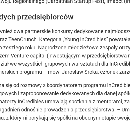
woju Regionalnego (Carpathian Startup Fest), Imapct (I
odych przedsiębiorców
wnież dwa partnerskie konkursy dedykowane najmłodszy
 oraz TeenCrunch. Kategoria „Young InCredibles” powsta
em zeszłego roku. Nagrodzone młodzieżowe zespoły otrzy
uszem Venture capital (inwestującym w przedsiębiorstwa
dział we wszystkich grupowych warsztatach dla InCredible
tnerskich programu – mówi Jarosław Sroka, członek zarz
a się od rozmowy z koordynatorem programu InCredibles
owych i zaproponowanie dedykowanych dla danej spółki 
ynatorzy InCredibles umawiają spotkania z mentorami,
agadnień odnośnie prowadzenia przedsiębiorstwa. – Um
z którymi borykają się spółki na obecnym etapie swojej