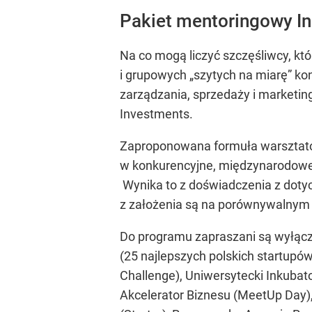
Pakiet mentoringowy In
Na co mogą liczyć szczęśliwcy, kt
i grupowych „szytych na miarę” ko
zarządzania, sprzedaży i marketing
Investments.
Zaproponowana formuła warsztató
w konkurencyjne, międzynarodowe f
Wynika to z doświadczenia z dot
z założenia są na porównywalnym 
Do programu zapraszani są wyłączn
(25 najlepszych polskich startupó
Challenge), Uniwersytecki Inkubat
Akcelerator Biznesu (MeetUp Day),