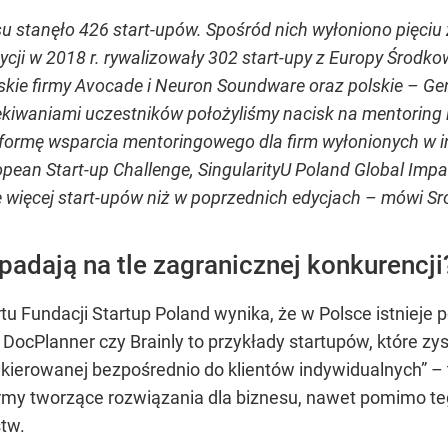
su stanęło 426 start-upów. Spośród nich wyłoniono pięciu 
dycji w 2018 r. rywalizowały 302 start-upy z Europy Środ
skie firmy Avocade i Neuron Soundware oraz polskie – Ge
zekiwaniami uczestników położyliśmy nacisk na mentoring
ł formę wsparcia mentoringowego dla firm wyłonionych w 
opean Start-up Challenge, SingularityU Poland Global Imp
 więcej start-upów niż w poprzednich edycjach – mówi Sr
padają na tle zagranicznej konkurencji
 Fundacji Startup Poland wynika, że w Polsce istnieje p
DocPlanner czy Brainly to przykłady startupów, które zys
cie kierowanej bezpośrednio do klientów indywidualnych” 
my tworzące rozwiązania dla biznesu, nawet pomimo teg
tw.