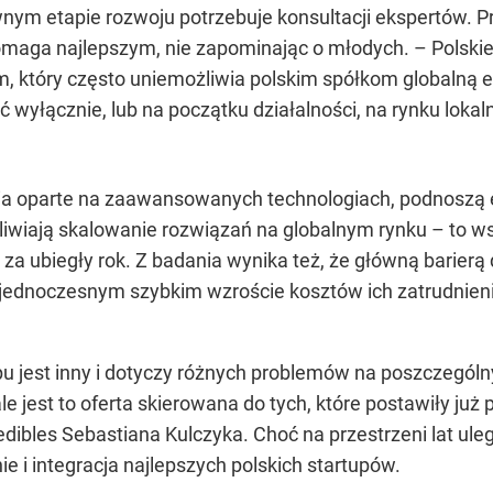
nym etapie rozwoju potrzebuje konsultacji ekspertów.
pomaga najlepszym, nie zapominając o młodych. – Polskie
m, który często uniemożliwia polskim spółkom globalną e
wyłącznie, lub na początku działalności, na rynku lok
ania oparte na zaawansowanych technologiach, podnoszą
ożliwiają skalowanie rozwiązań na globalnym rynku – to 
 za ubiegły rok. Z badania wynika też, że główną barier
jednoczesnym szybkim wzroście kosztów ich zatrudnieni
 jest inny i dotyczy różnych problemów na poszczególn
le jest to oferta skierowana do tych, które postawiły już
redibles Sebastiana Kulczyka. Choć na przestrzeni lat u
ie i integracja najlepszych polskich startupów.