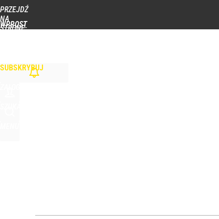
PRZEJDŹ
Udostępnij
0
Skomentuj
NA
WPROST
STRONĘ
GŁÓWNĄ
WIADOMOŚCI
POLITYKA
BIZNES
DOM
ZDROWIE
ROZRYWKA
TYGOD
SUBSKRYBUJ
ZALOGUJ
SZUKAJ
MENU