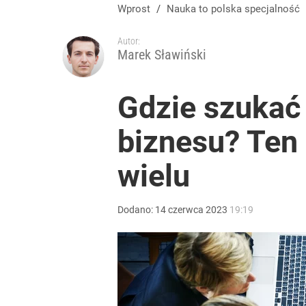
Wprost
/
Nauka to polska specjalność
Autor:
Marek Sławiński
Gdzie szukać
biznesu? Ten
wielu
Dodano:
14
czerwca
2023
19:19