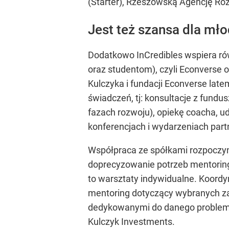
(Starter), Rzeszowską Agencję Roz
Jest też szansa dla mł
Dodatkowo InCredibles wspiera ró
oraz studentom), czyli Econverse
Kulczyka i fundacji Econverse lat
świadczeń, tj: konsultacje z fund
fazach rozwoju), opiekę coacha, u
konferencjach i wydarzeniach par
Współpraca ze spółkami rozpoczyn
doprecyzowanie potrzeb mentoring
to warsztaty indywidualne. Koord
mentoring dotyczący wybranych z
dedykowanymi do danego problemu, 
Kulczyk Investments.