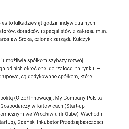
es to kilkadziesiąt godzin indywidualnych
torów, doradców i specjalistów z zakresu m.in.
 Jarosław Sroka, członek zarządu Kulczyk
 umożliwia spółkom szybszy rozwój
od nich określonej dojrzałości na rynku. –
grupowe, są dedykowane spółkom, które
politą (Orzeł Innowacji), My Company Polska
s Gospodarczy w Katowicach (Start-up
Ekonomicznym we Wrocławiu (InQube), Wschodni
artup), Gdański Inkubator Przedsiębiorczości