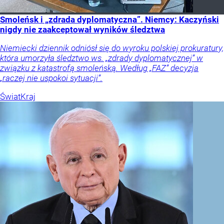
Smoleńsk i „zdrada dyplomatyczna”. Niemcy: Kaczyński
nigdy nie zaakceptował wyników śledztwa
Niemiecki dziennik odniósł się do wyroku polskiej prokuratury,
która umorzyła śledztwo ws. „zdrady dyplomatycznej” w
związku z katastrofą smoleńską. Według „FAZ” decyzja
„raczej nie uspokoi sytuacji”.
Świat
Kraj