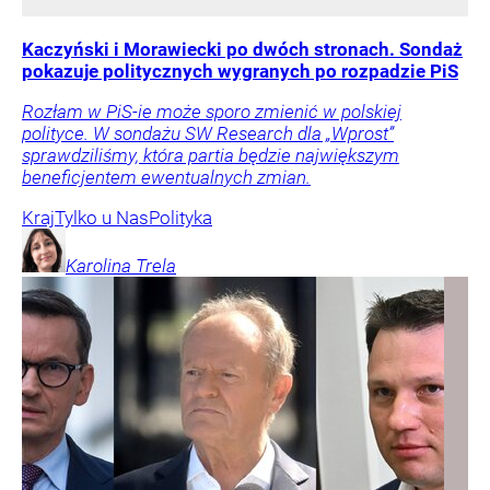
Kaczyński i Morawiecki po dwóch stronach. Sondaż
pokazuje politycznych wygranych po rozpadzie PiS
Rozłam w PiS-ie może sporo zmienić w polskiej
polityce. W sondażu SW Research dla „Wprost”
sprawdziliśmy, która partia będzie największym
beneficjentem ewentualnych zmian.
Kraj
Tylko u Nas
Polityka
Karolina
Trela