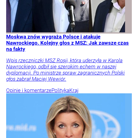
Moskwa znów wygraża Polsce i atakuje
Nawrockiego. Kolejny głos z MSZ: Jak zawsze czas
na fakty
Wpis rzeczniczki MSZ Rosji, która uderzyła w Karola
Nawrockiego, odbił się szerokim echem w naszej
dyplomacji. Po ministrze spraw zagranicznych Polski
głos zabrał Maciej Wewiór.
Opinie i komentarze
Polityka
Kraj