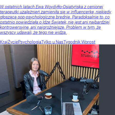
W ostatnich latach Ewa Woydyłło-Osiatyńska z cenionej
terapeutki uzależnień zamieniła się w influencerkę, niekiedy
głoszącą pop-psychologiczne brednie. Paradoksalnie to, co
ostatnio powiedziała o Idze Świątek, nie jest ani najbardziej
kontrowersyjne, ani najgroźniejsze. Problem w tym, że
wszyscy udawali, że tego nie widzą.
Kraj
Życie
Psychologia
Tylko u Nas
Tygodnik Wprost