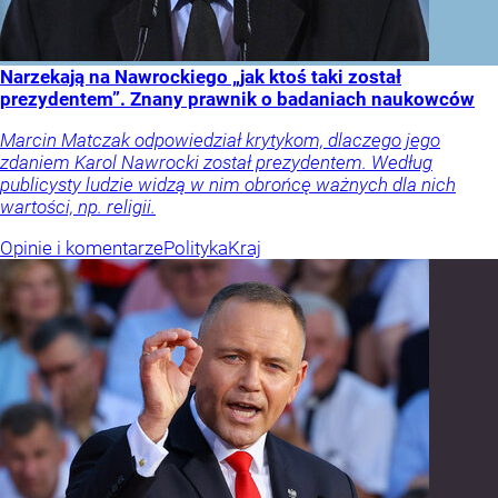
Narzekają na Nawrockiego „jak ktoś taki został
prezydentem”. Znany prawnik o badaniach naukowców
Marcin Matczak odpowiedział krytykom, dlaczego jego
zdaniem Karol Nawrocki został prezydentem. Według
publicysty ludzie widzą w nim obrońcę ważnych dla nich
wartości, np. religii.
Opinie i komentarze
Polityka
Kraj