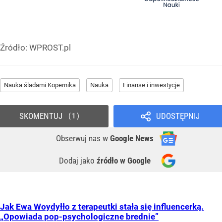
Źródło:
WPROST.pl
Nauka śladami Kopernika
Nauka
Finanse i inwestycje
SKOMENTUJ
UDOSTĘPNIJ
1
Obserwuj nas
w
Google News
Dodaj jako
źródło w Google
Jak Ewa Woydyłło z terapeutki stała się influencerką.
„Opowiada pop-psychologiczne brednie”