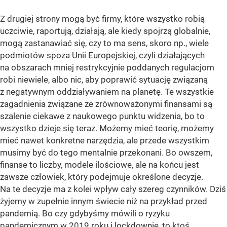
Z drugiej strony mogą być firmy, które wszystko robią
uczciwie, raportują, działają, ale kiedy spojrzą globalnie,
mogą zastanawiać się, czy to ma sens, skoro np., wiele
podmiotów spoza Unii Europejskiej, czyli działających
na obszarach mniej restrykcyjnie poddanych regulacjom
robi niewiele, albo nic, aby poprawić sytuację związaną
z negatywnym oddziaływaniem na planetę. Te wszystkie
zagadnienia związane ze zrównoważonymi finansami są
szalenie ciekawe z naukowego punktu widzenia, bo to
wszystko dzieje się teraz. Możemy mieć teorię, możemy
mieć nawet konkretne narzędzia, ale przede wszystkim
musimy być do tego mentalnie przekonani. Bo owszem,
finanse to liczby, modele ilościowe, ale na końcu jest
zawsze człowiek, który podejmuje określone decyzje.
Na te decyzje ma z kolei wpływ cały szereg czynników. Dziś
żyjemy w zupełnie innym świecie niż na przykład przed
pandemią. Bo czy gdybyśmy mówili o ryzyku
pandemicznym w 2019 roku i lockdownie, to ktoś