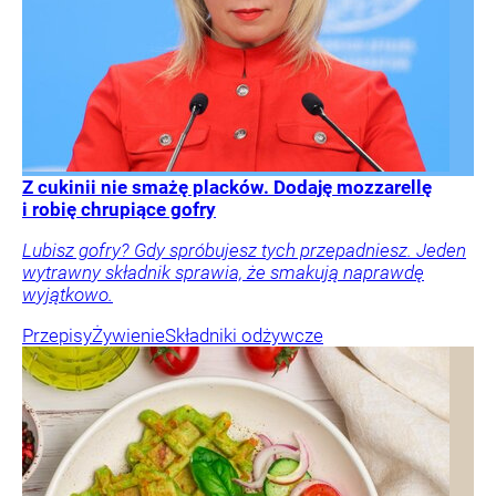
Z cukinii nie smażę placków. Dodaję mozzarellę
i robię chrupiące gofry
Lubisz gofry? Gdy spróbujesz tych przepadniesz. Jeden
wytrawny składnik sprawia, że smakują naprawdę
wyjątkowo.
Przepisy
Żywienie
Składniki odżywcze