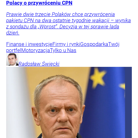
Polacy o przywróceniu CPN
Prawie dwie trzecie Polaków chce przywrócenia
pakietu CPN na dwa ostatnie tygodnie wakacji – wynika
z sondażu dla „Wprost”. Decyzja w tej sprawie lada
dzień.
Finanse i inwestycje
Firmy i rynki
Gospodarka
Twój
portfel
Motoryzacja
Tylko u Nas
Radosław
Święcki