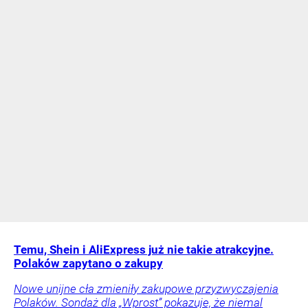
Temu, Shein i AliExpress już nie takie atrakcyjne.
Polaków zapytano o zakupy
Nowe unijne cła zmieniły zakupowe przyzwyczajenia
Polaków. Sondaż dla „Wprost” pokazuje, że niemal