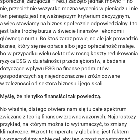
społeczne, zarządcze – red.) zaczęto jednak mówić – no
nie, przecież nie wszystko można wycenić w pieniądzu i nie
ten pieniądz jest najważniejszym kryterium decyzyjnym,
a więc stawiamy na biznes społecznie odpowiedzialny. I to
jest taka trochę burza w świecie finansów i ekonomii
głównego nurtu. Bo ktoś zaraz powie, no ale jak prowadzić
biznes, który się nie opłaca albo jego opłacalność maleje,
bo w przypadku wielu sektorów rosną koszty redukowania
ryzyka ESG w działalności przedsiębiorstw, a badania
dotyczące wpływu ESG na finanse podmiotów
gospodarczych są niejednoznaczne i zróżnicowane
w zależności od sektora biznesu i jego skali.
Myślę, że nie tylko finansiści tak powiedzą.
No właśnie, dlatego otwiera nam się tu całe spektrum
związane z teorią finansów zrównoważonych. Najprostszy
przykład, na którym można to wytłumaczyć, to zmiany
klimatyczne. Wzrost temperatury globalnej jest faktem
i wyznaczyliśmy sobie cel, aby ten wzrost powstrzymać.