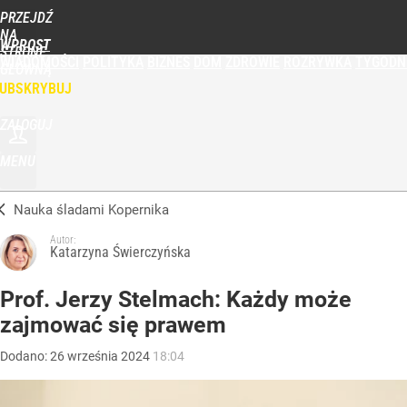
PRZEJDŹ
NA
WPROST
STRONĘ
WIADOMOŚCI
POLITYKA
BIZNES
DOM
ZDROWIE
ROZRYWKA
TYGODN
GŁÓWNĄ
UBSKRYBUJ
ZALOGUJ
MENU
Nauka śladami Kopernika
Autor:
Katarzyna Świerczyńska
Prof. Jerzy Stelmach: Każdy może
zajmować się prawem
Dodano:
26
września
2024
18:04