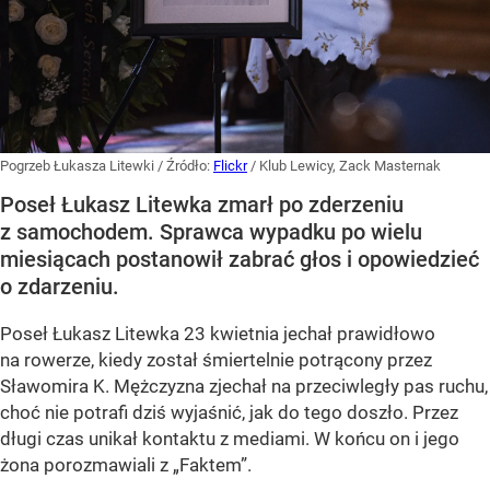
Pogrzeb Łukasza Litewki
/ Źródło:
Flickr
/
Klub Lewicy, Zack Masternak
Poseł Łukasz Litewka zmarł po zderzeniu
z samochodem. Sprawca wypadku po wielu
miesiącach postanowił zabrać głos i opowiedzieć
o zdarzeniu.
Poseł Łukasz Litewka 23 kwietnia jechał prawidłowo
na rowerze, kiedy został śmiertelnie potrącony przez
Sławomira K. Mężczyzna zjechał na przeciwległy pas ruchu,
choć nie potrafi dziś wyjaśnić, jak do tego doszło. Przez
długi czas unikał kontaktu z mediami. W końcu on i jego
żona porozmawiali z „Faktem”.