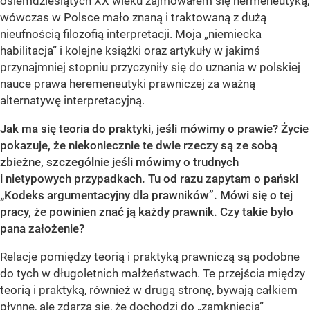
osiemdziesiątych XX wieku zajmowałem się hermeneutyką,
wówczas w Polsce mało znaną i traktowaną z dużą
nieufnością filozofią interpretacji. Moja „niemiecka
habilitacja” i kolejne książki oraz artykuły w jakimś
przynajmniej stopniu przyczyniły się do uznania w polskiej
nauce prawa heremeneutyki prawniczej za ważną
alternatywę interpretacyjną.
Jak ma się teoria do praktyki, jeśli mówimy o prawie? Życie
pokazuje, że niekoniecznie te dwie rzeczy są ze sobą
zbieżne, szczególnie jeśli mówimy o trudnych
i nietypowych przypadkach. Tu od razu zapytam o pański
„Kodeks argumentacyjny dla prawników”. Mówi się o tej
pracy, że powinien znać ją każdy prawnik. Czy takie było
pana założenie?
Relacje pomiędzy teorią i praktyką prawniczą są podobne
do tych w długoletnich małżeństwach. Te przejścia między
teorią i praktyką, również w drugą stronę, bywają całkiem
płynne, ale zdarza się, że dochodzi do „zamknięcia”