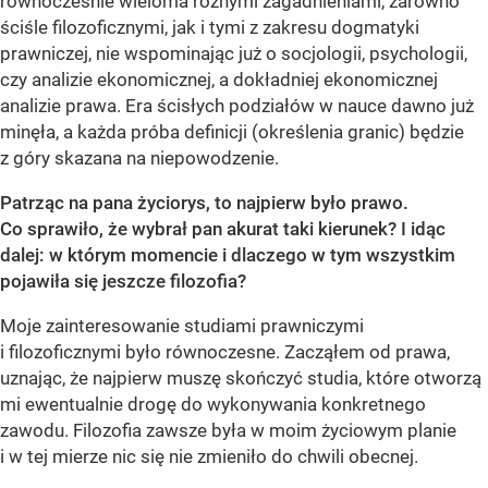
równocześnie wieloma różnymi zagadnieniami, zarówno
ściśle filozoficznymi, jak i tymi z zakresu dogmatyki
prawniczej, nie wspominając już o socjologii, psychologii,
czy analizie ekonomicznej, a dokładniej ekonomicznej
analizie prawa. Era ścisłych podziałów w nauce dawno już
minęła, a każda próba definicji (określenia granic) będzie
z góry skazana na niepowodzenie.
Patrząc na pana życiorys, to najpierw było prawo.
Co sprawiło, że wybrał pan akurat taki kierunek? I idąc
dalej: w którym momencie i dlaczego w tym wszystkim
pojawiła się jeszcze filozofia?
Moje zainteresowanie studiami prawniczymi
i filozoficznymi było równoczesne. Zacząłem od prawa,
uznając, że najpierw muszę skończyć studia, które otworzą
mi ewentualnie drogę do wykonywania konkretnego
zawodu. Filozofia zawsze była w moim życiowym planie
i w tej mierze nic się nie zmieniło do chwili obecnej.