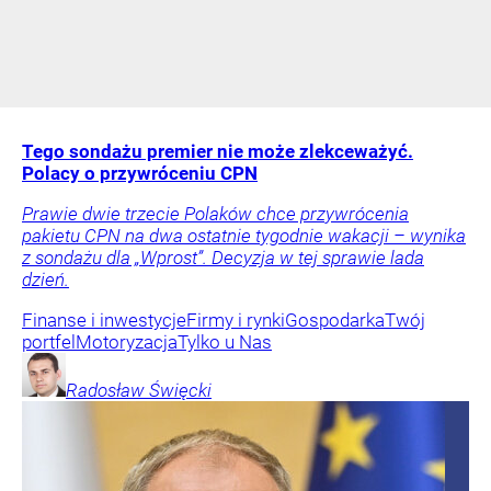
Tego sondażu premier nie może zlekceważyć.
Polacy o przywróceniu CPN
Prawie dwie trzecie Polaków chce przywrócenia
pakietu CPN na dwa ostatnie tygodnie wakacji – wynika
z sondażu dla „Wprost”. Decyzja w tej sprawie lada
dzień.
Finanse i inwestycje
Firmy i rynki
Gospodarka
Twój
portfel
Motoryzacja
Tylko u Nas
Radosław
Święcki