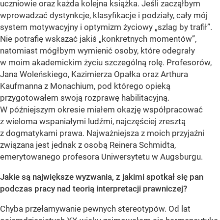
uczniowie oraz każda kolejna książka. Jeśli zacząłbym
wprowadzać dystynkcje, klasyfikacje i podziały, cały mój
system motywacyjny i optymizm życiowy „szlag by trafił”.
Nie potrafię wskazać jakiś „konkretnych momentów”,
natomiast mógłbym wymienić osoby, które odegrały
w moim akademickim życiu szczególną rolę. Profesorów,
Jana Woleńskiego, Kazimierza Opałka oraz Arthura
Kaufmanna z Monachium, pod którego opieką
przygotowałem swoją rozprawę habilitacyjną.
W późniejszym okresie miałem okazję współpracować
z wieloma wspaniałymi ludźmi, najczęściej zresztą
z dogmatykami prawa. Najważniejsza z moich przyjaźni
związana jest jednak z osobą Reinera Schmidta,
emerytowanego profesora Uniwersytetu w Augsburgu.
Jakie są największe wyzwania, z jakimi spotkał się pan
podczas pracy nad teorią interpretacji prawniczej?
Chyba przełamywanie pewnych stereotypów. Od lat