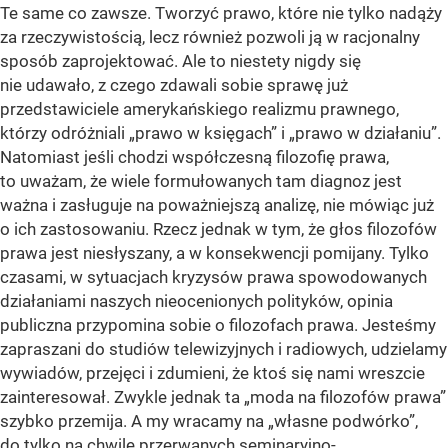
Te same co zawsze. Tworzyć prawo, które nie tylko nadąży
za rzeczywistością, lecz również pozwoli ją w racjonalny
sposób zaprojektować. Ale to niestety nigdy się
nie udawało, z czego zdawali sobie sprawę już
przedstawiciele amerykańskiego realizmu prawnego,
którzy odróżniali „prawo w księgach” i „prawo w działaniu”.
Natomiast jeśli chodzi współczesną filozofię prawa,
to uważam, że wiele formułowanych tam diagnoz jest
ważna i zasługuje na poważniejszą analizę, nie mówiąc już
o ich zastosowaniu. Rzecz jednak w tym, że głos filozofów
prawa jest niesłyszany, a w konsekwencji pomijany. Tylko
czasami, w sytuacjach kryzysów prawa spowodowanych
działaniami naszych nieocenionych polityków, opinia
publiczna przypomina sobie o filozofach prawa. Jesteśmy
zapraszani do studiów telewizyjnych i radiowych, udzielamy
wywiadów, przejęci i zdumieni, że ktoś się nami wreszcie
zainteresował. Zwykle jednak ta „moda na filozofów prawa”
szybko przemija. A my wracamy na „własne podwórko”,
do tylko na chwilę przerwanych seminaryjno-