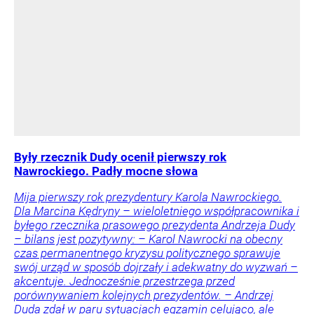
Były rzecznik Dudy ocenił pierwszy rok
Nawrockiego. Padły mocne słowa
Mija pierwszy rok prezydentury Karola Nawrockiego.
Dla Marcina Kędryny – wieloletniego współpracownika i
byłego rzecznika prasowego prezydenta Andrzeja Dudy
– bilans jest pozytywny: – Karol Nawrocki na obecny
czas permanentnego kryzysu politycznego sprawuje
swój urząd w sposób dojrzały i adekwatny do wyzwań –
akcentuje. Jednocześnie przestrzega przed
porównywaniem kolejnych prezydentów. – Andrzej
Duda zdał w paru sytuacjach egzamin celująco, ale