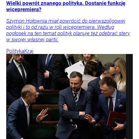
Wielki powrót znanego polityka. Dostanie funkcję
wicepremiera?
Szymon Hołownia miał powrócić do pierwszoligowej
polityki i to od razu w roli wicepremiera. Według
pogłosek na ten temat polityk planuje też odebrać stery
w swojej własnej partii.
Polityka
Kraj