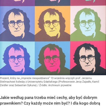
Prezent, który na „imprezie niespodziance” 13 września wręczyli prof. Jerzemu
Stelmachowi koledzy z Uniwersytetu Gdańskiego (Profesorowie Jerzy Zajadło, Kamil
Zeidler oraz Sebastian Sykuna)
/ Źródło:
Archiwum prywatne
Jakie według pana trzeba mieć cechy, aby być dobrym
prawnikiem? Czy każdy może nim być? I dla kogo dobrą