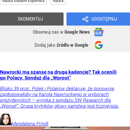
Nauka śladami Kopernika
Nauka
SKOMENTUJ
UDOSTĘPNIJ
Obserwuj nas
w
Google News
Dodaj jako
źródło w Google
Nawrocki ma szansę na drugą kadencję? Tak ocenili
go Polacy. Sondaż dla „Wprost”
Blisko 39 proc. Polek i Polaków deklaruje, że ponownie
zagłosowałoby na Karola Nawrockiego w wyborach
prezydenckich – wynika z sondażu SW Research dla
„Wprost”. Grupa krytyków głowy państwa jest liczniejsza.
Magdalena
Frindt