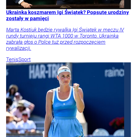
Ukrainka koszmarem Igi Świątek? Popsute urodziny
zostały w pamięci
Marta Kostiuk będzie rywalką Igi Świątek w meczu IV
rundy turnieju rangi WTA 1000 w Toronto. Ukrainka
zabrała głos o Polce tuż przed rozpoczęciem
rywalizacji.
Tenis
Sport