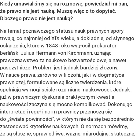
Kiedy umawialiśmy się na rozmowę, powiedział mi pan,
że prawo nie jest nauką. Muszę więc o to dopytać.
Dlaczego prawo nie jest nauką?
Na temat poznawczego statusu nauk prawnych spory
trwają, co najmniej od XIX wieku, a dokładniej od słynnego
oskarżenia, które w 1848 roku wygłosił prokurator
berliński Julius Hermann von Kirchmann, uznając
prawoznawstwo za naukowo bezwartościowe, a nawet
pasożytnicze. Problem jest jednak bardziej złożony.
W nauce prawa, zarówno w filozofii, jak i w dogmatyce
prawniczej, formułowane są liczne twierdzenia, które
spełniają wymogi ściśle rozumianej naukowości. Jednak
już w prawniczym dyskursie praktycznym kwestia
naukowości zaczyna się mocno komplikować. Dokonując
interpretacji reguł i norm prawnicy przenoszą się
do „świata powinności”, w którym nie da się bezpośrednio
zastosować kryteriów naukowych. O normach mówimy,
że są słuszne, sprawiedliwe, ważne, miarodajne, skuteczne,