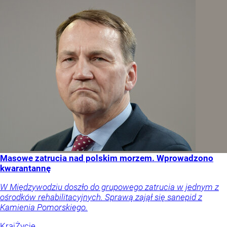
Masowe zatrucia nad polskim morzem. Wprowadzono
kwarantannę
W Międzywodziu doszło do grupowego zatrucia w jednym z
ośrodków rehabilitacyjnych. Sprawą zajął się sanepid z
Kamienia Pomorskiego.
Kraj
Życie