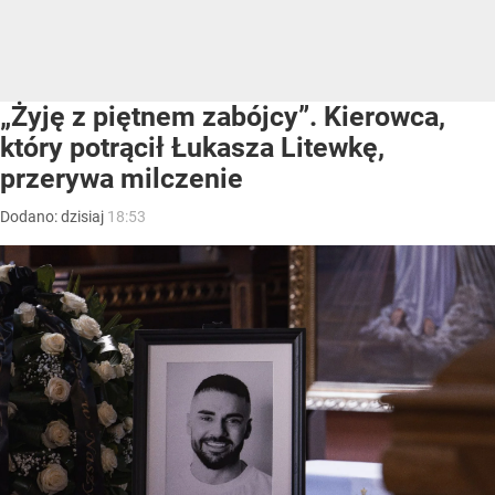
„Żyję z piętnem zabójcy”. Kierowca,
który potrącił Łukasza Litewkę,
przerywa milczenie
Dodano:
dzisiaj
18:53