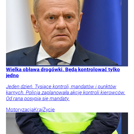
Wielka obława drogówki. Będą kontrolować tylko
jedno
Jeden dzień. Tysiące kontroli, mandatów i punktów
karnych. Policja zaplanowała akcję kontroli kierowców.
Od rana posypią się mandaty.
Motoryzacja
Kraj
Życie