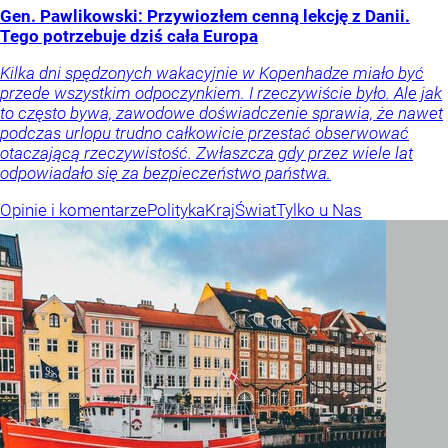
Gen. Pawlikowski: Przywiozłem cenną lekcję z Danii.
Tego potrzebuje dziś cała Europa
Kilka dni spędzonych wakacyjnie w Kopenhadze miało być
przede wszystkim odpoczynkiem. I rzeczywiście było. Ale jak
to często bywa, zawodowe doświadczenie sprawia, że nawet
podczas urlopu trudno całkowicie przestać obserwować
otaczającą rzeczywistość. Zwłaszcza gdy przez wiele lat
odpowiadało się za bezpieczeństwo państwa.
Opinie i komentarze
Polityka
Kraj
Świat
Tylko u Nas