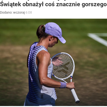
Świątek obnażył coś znacznie gorszego
Dodano:
wczoraj
6:08