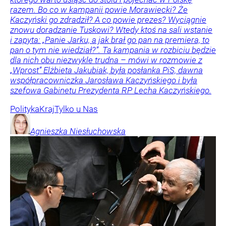
razem. Bo co w kampanii powie Morawiecki? Że
Kaczyński go zdradził? A co powie prezes? Wyciągnie
znowu doradzanie Tuskowi? Wtedy ktoś na sali wstanie
i zapyta: „Panie Jarku, a jak brał go pan na premiera, to
pan o tym nie wiedział?”. Ta kampania w rozbiciu będzie
dla nich obu niezwykle trudna – mówi w rozmowie z
„Wprost” Elżbieta Jakubiak, była posłanka PiS, dawna
współpracowniczka Jarosława Kaczyńskiego i była
szefowa Gabinetu Prezydenta RP Lecha Kaczyńskiego.
Polityka
Kraj
Tylko u Nas
Agnieszka
Niesłuchowska