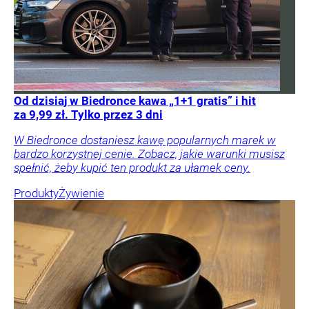
Od dzisiaj w Biedronce kawa „1+1 gratis” i hit
za 9,99 zł. Tylko przez 3 dni
W Biedronce dostaniesz kawę popularnych marek w
bardzo korzystnej cenie. Zobacz, jakie warunki musisz
spełnić, żeby kupić ten produkt za ułamek ceny.
Produkty
Żywienie