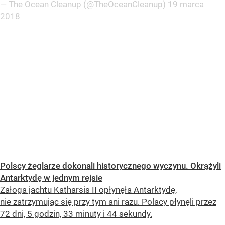
— The Ocean Cleanup (@TheOceanCleanup)
19 marca
2018
Polscy żeglarze dokonali historycznego wyczynu. Okrążyli
Antarktydę w jednym rejsie
Załoga jachtu Katharsis II opłynęła Antarktydę,
nie zatrzymując się przy tym ani razu. Polacy płynęli przez
72 dni, 5 godzin, 33 minuty i 44 sekundy.