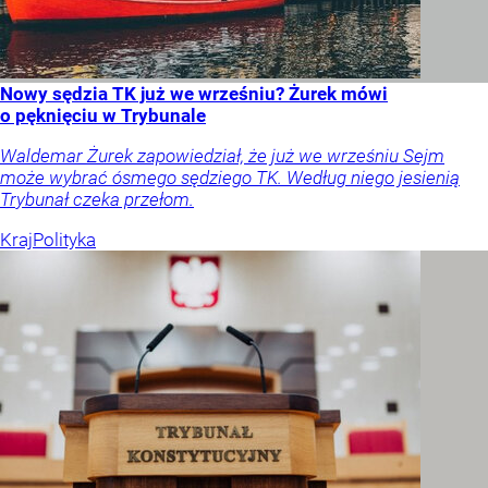
Nowy sędzia TK już we wrześniu? Żurek mówi
o pęknięciu w Trybunale
Waldemar Żurek zapowiedział, że już we wrześniu Sejm
może wybrać ósmego sędziego TK. Według niego jesienią
Trybunał czeka przełom.
Kraj
Polityka