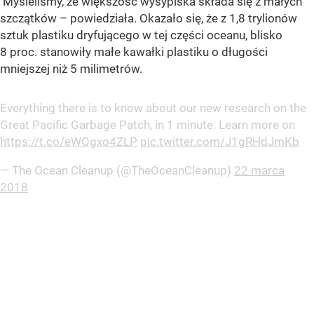
Myśleliśmy, że większość wysypiska składa się z małych
szczątków – powiedziała. Okazało się, że z 1,8 trylionów
sztuk plastiku dryfującego w tej części oceanu, blisko
8 proc. stanowiły małe kawałki plastiku o długości
mniejszej niż 5 milimetrów.
Everything there is to know about our new research on the
Great Pacific Garbage Patch, in 1 minute. Learn more on
https://t.co/eWQgxo4ZLP
pic.twitter.com/J1gRHdJmKb
— The Ocean Cleanup (@TheOceanCleanup)
22 marca
2018