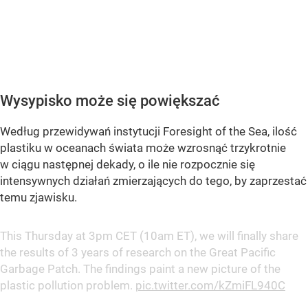
Wysypisko może się powiększać
Według przewidywań instytucji Foresight of the Sea, ilość
plastiku w oceanach świata może wzrosnąć trzykrotnie
w ciągu następnej dekady, o ile nie rozpocznie się
intensywnych działań zmierzających do tego, by zaprzestać
temu zjawisku.
This Thursday at 3pm CET (10am ET), we will finally share
the results of 3 years of research on the Great Pacific
Garbage Patch. The findings paint a new picture of the
plastic pollution problem.
pic.twitter.com/kZmiFL940C