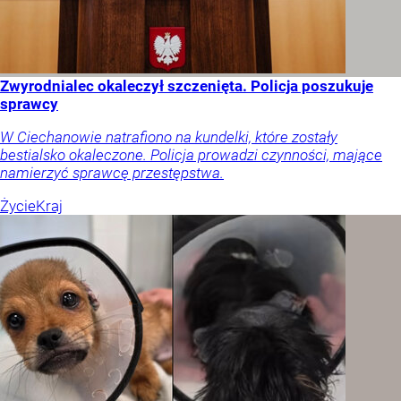
Zwyrodnialec okaleczył szczenięta. Policja poszukuje
sprawcy
W Ciechanowie natrafiono na kundelki, które zostały
bestialsko okaleczone. Policja prowadzi czynności, mające
namierzyć sprawcę przestępstwa.
Życie
Kraj