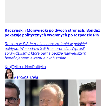
Kaczyński i Morawiecki po dwóch stronach. Sondaż
pokazuje politycznych wygranych po rozpadzie PiS
Rozłam w PiS-ie może sporo zmienić w polskiej
polityce. W sondażu SW Research dla „Wprost”
sprawdziliśmy, która partia będzie największym
beneficjentem ewentualnych zmian.
Kraj
Tylko u Nas
Polityka
Karolina
Trela