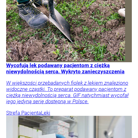
Wycofują lek podawany pacjentom z ciężką
niewydolnością serca. Wykryto zanieczyszczenia
W większości przebadanych fiolek z lekiem znaleziono
widoczne cząstki. To preparat podawany pacjentom z
ciężką niewydolnością serca. GIF natychmiast wycofał
jego jedyną serię dostępną w Polsce.
Strefa Pacjenta
Leki