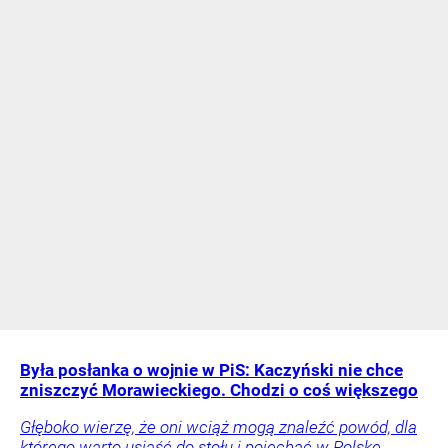
Była posłanka o wojnie w PiS: Kaczyński nie chce
zniszczyć Morawieckiego. Chodzi o coś większego
Głęboko wierzę, że oni wciąż mogą znaleźć powód, dla
którego warto usiąść do stołu i pojechać w Polskę