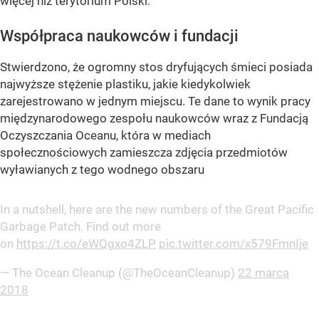
więcej niż terytorium Polski.
Współpraca naukowców i fundacji
Stwierdzono, że ogromny stos dryfujących śmieci posiada
najwyższe stężenie plastiku, jakie kiedykolwiek
zarejestrowano w jednym miejscu. Te dane to wynik pracy
międzynarodowego zespołu naukowców wraz z Fundacją
Oczyszczania Oceanu, która w mediach
społecznościowych zamieszcza zdjęcia przedmiotów
wyławianych z tego wodnego obszaru
In a nutshell, here are the new numbers of the Great Pacific
Garbage Patch. Find out more
on
https://t.co/eWQgxo4ZLP
pic.twitter.com/x579FmnIje
— The Ocean Cleanup (@TheOceanCleanup)
22 marca
2018