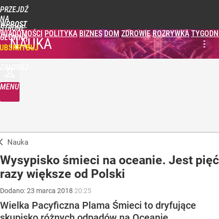
PRZEJDŹ
NA
WPROST
STRONĘ
WIADOMOŚCI
POLITYKA
BIZNES
DOM
ZDROWIE
ROZRYWKA
TYGODN
GŁÓWNĄ
NAUKA
UBSKRYBUJ
ZALOGUJ
MENU
Nauka
Wysypisko śmieci na oceanie. Jest pięć
razy większe od Polski
Dodano:
23
marca
2018
20:25
Wielka Pacyficzna Plama Śmieci to dryfujące
skupisko różnych odpadów na Oceanie