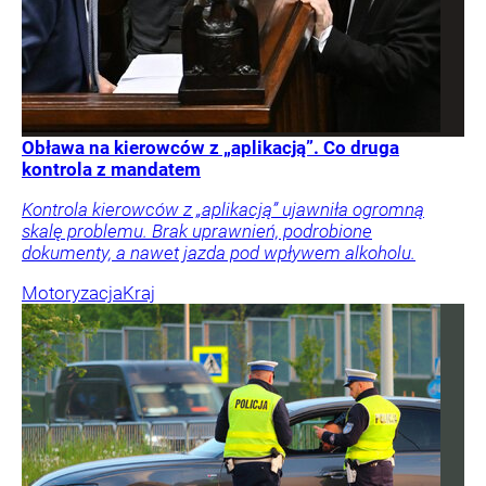
Obława na kierowców z „aplikacją”. Co druga
kontrola z mandatem
Kontrola kierowców z „aplikacją” ujawniła ogromną
skalę problemu. Brak uprawnień, podrobione
dokumenty, a nawet jazda pod wpływem alkoholu.
Motoryzacja
Kraj