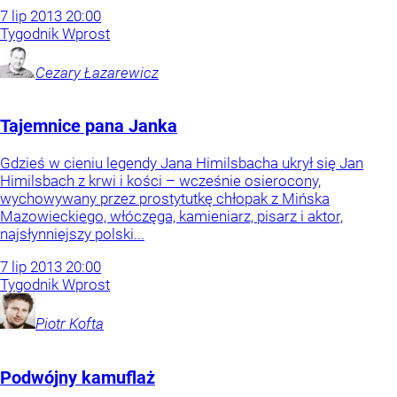
7
lip
2013
20:00
Tygodnik Wprost
Cezary
Łazarewicz
Tajemnice pana Janka
Gdzieś w cieniu legendy Jana Himilsbacha ukrył się Jan
Himilsbach z krwi i kości – wcześnie osierocony,
wychowywany przez prostytutkę chłopak z Mińska
Mazowieckiego, włóczęga, kamieniarz, pisarz i aktor,
najsłynniejszy polski...
7
lip
2013
20:00
Tygodnik Wprost
Piotr
Kofta
Podwójny kamuflaż