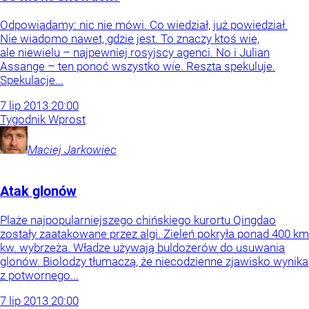
Odpowiadamy: nic nie mówi. Co wiedział, już powiedział.
Nie wiadomo nawet, gdzie jest. To znaczy ktoś wie,
ale niewielu – najpewniej rosyjscy agenci. No i Julian
Assange – ten ponoć wszystko wie. Reszta spekuluje.
Spekulacje...
7
lip
2013
20:00
Tygodnik Wprost
Maciej
Jarkowiec
Atak glonów
Plaże najpopularniejszego chińskiego kurortu Qingdao
zostały zaatakowane przez algi. Zieleń pokryła ponad 400 km
kw. wybrzeża. Władze używają buldożerów do usuwania
glonów. Biolodzy tłumaczą, że niecodzienne zjawisko wynika
z potwornego...
7
lip
2013
20:00