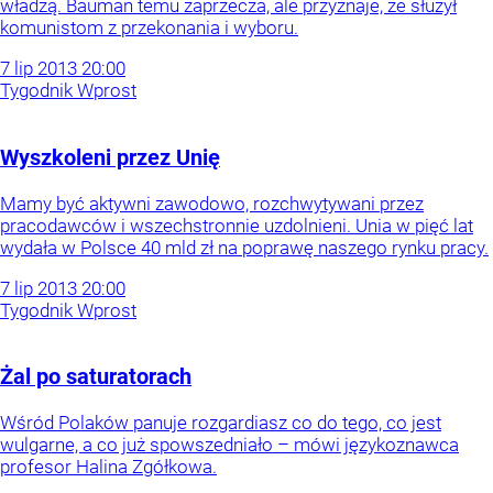
władzą. Bauman temu zaprzecza, ale przyznaje, że służył
komunistom z przekonania i wyboru.
7
lip
2013
20:00
Tygodnik Wprost
Wyszkoleni przez Unię
Mamy być aktywni zawodowo, rozchwytywani przez
pracodawców i wszechstronnie uzdolnieni. Unia w pięć lat
wydała w Polsce 40 mld zł na poprawę naszego rynku pracy.
7
lip
2013
20:00
Tygodnik Wprost
Żal po saturatorach
Wśród Polaków panuje rozgardiasz co do tego, co jest
wulgarne, a co już spowszedniało – mówi językoznawca
profesor Halina Zgółkowa.