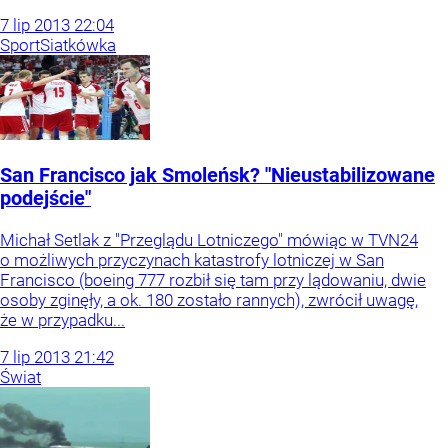
7
lip
2013
22:04
Sport
Siatkówka
San Francisco jak Smoleńsk? "Nieustabilizowane
podejście"
Michał Setlak z "Przeglądu Lotniczego" mówiąc w TVN24
o możliwych przyczynach katastrofy lotniczej w San
Francisco (boeing 777 rozbił się tam przy lądowaniu, dwie
osoby zginęły, a ok. 180 zostało rannych), zwrócił uwagę,
że w przypadku...
7
lip
2013
21:42
Świat