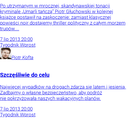
Po utrzymanym w mrocznej, skandynawskiej tonacji
kryminale „Umarli tańczą” Piotr Głuchowski w kolejnej
książce postawił na zaskoczenie: zamiast klasycznej
powieści noir dostajemy thriller polityczny z całym morzem
trupów....
7
lip
2013
20:00
Tygodnik Wprost
Piotr
Kofta
Szczęśliwie do celu
Najwięcej wypadków na drogach zdarza się latem i jesienią.
Zadbajmy o własne bezpieczeństwo, aby podróż
nie pokrzyżowała naszych wakacyjnych planów.
7
lip
2013
20:00
Tygodnik Wprost