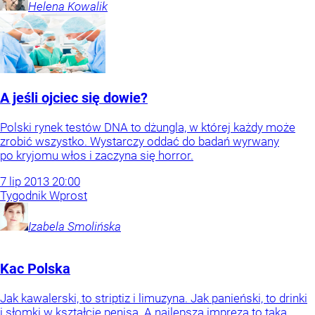
Helena
Kowalik
A jeśli ojciec się dowie?
Polski rynek testów DNA to dżungla, w której każdy może
zrobić wszystko. Wystarczy oddać do badań wyrwany
po kryjomu włos i zaczyna się horror.
7
lip
2013
20:00
Tygodnik Wprost
Izabela
Smolińska
Kac Polska
Jak kawalerski, to striptiz i limuzyna. Jak panieński, to drinki
i słomki w kształcie penisa. A najlepsza impreza to taka,