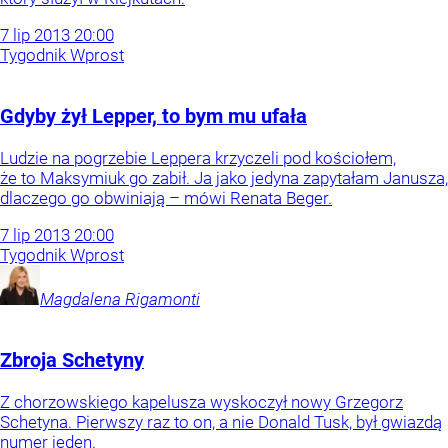
7
lip
2013
20:00
Tygodnik Wprost
Gdyby żył Lepper, to bym mu ufała
Ludzie na pogrzebie Leppera krzyczeli pod kościołem,
że to Maksymiuk go zabił. Ja jako jedyna zapytałam Janusza,
dlaczego go obwiniają – mówi Renata Beger.
7
lip
2013
20:00
Tygodnik Wprost
Magdalena
Rigamonti
Zbroja Schetyny
Z chorzowskiego kapelusza wyskoczył nowy Grzegorz
Schetyna. Pierwszy raz to on, a nie Donald Tusk, był gwiazdą
numer jeden.