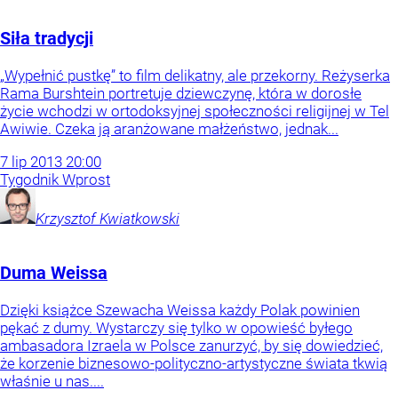
Siła tradycji
„Wypełnić pustkę” to film delikatny, ale przekorny. Reżyserka
Rama Burshtein portretuje dziewczynę, która w dorosłe
życie wchodzi w ortodoksyjnej społeczności religijnej w Tel
Awiwie. Czeka ją aranżowane małżeństwo, jednak...
7
lip
2013
20:00
Tygodnik Wprost
Krzysztof
Kwiatkowski
Duma Weissa
Dzięki książce Szewacha Weissa każdy Polak powinien
pękać z dumy. Wystarczy się tylko w opowieść byłego
ambasadora Izraela w Polsce zanurzyć, by się dowiedzieć,
że korzenie biznesowo-polityczno-artystyczne świata tkwią
właśnie u nas....