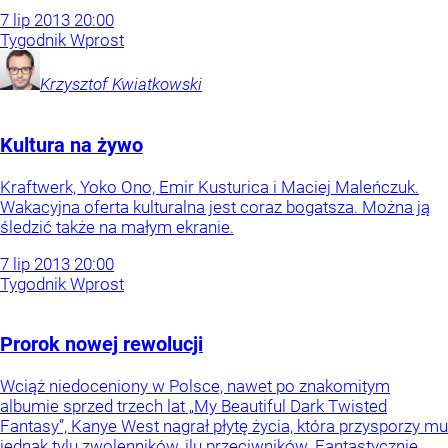
7
lip
2013
20:00
Tygodnik Wprost
Krzysztof
Kwiatkowski
Kultura na żywo
Kraftwerk, Yoko Ono, Emir Kusturica i Maciej Maleńczuk.
Wakacyjna oferta kulturalna jest coraz bogatsza. Można ją
śledzić także na małym ekranie.
7
lip
2013
20:00
Tygodnik Wprost
Prorok nowej rewolucji
Wciąż niedoceniony w Polsce, nawet po znakomitym
albumie sprzed trzech lat „My Beautiful Dark Twisted
Fantasy”, Kanye West nagrał płytę życia, która przysporzy mu
jednak tylu zwolenników, ilu przeciwników. Fantastycznie...