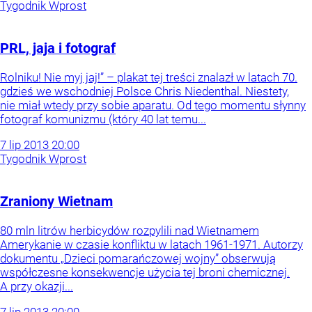
Tygodnik Wprost
PRL, jaja i fotograf
Rolniku! Nie myj jaj!” – plakat tej treści znalazł w latach 70.
gdzieś we wschodniej Polsce Chris Niedenthal. Niestety,
nie miał wtedy przy sobie aparatu. Od tego momentu słynny
fotograf komunizmu (który 40 lat temu...
7
lip
2013
20:00
Tygodnik Wprost
Zraniony Wietnam
80 mln litrów herbicydów rozpylili nad Wietnamem
Amerykanie w czasie konfliktu w latach 1961-1971. Autorzy
dokumentu „Dzieci pomarańczowej wojny” obserwują
współczesne konsekwencje użycia tej broni chemicznej.
A przy okazji...
7
lip
2013
20:00