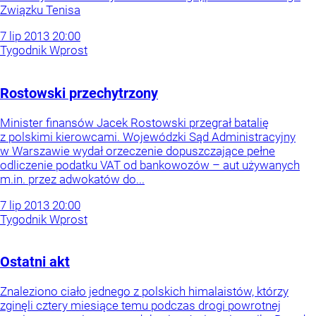
Związku Tenisa
7
lip
2013
20:00
Tygodnik Wprost
Rostowski przechytrzony
Minister finansów Jacek Rostowski przegrał batalię
z polskimi kierowcami. Wojewódzki Sąd Administracyjny
w Warszawie wydał orzeczenie dopuszczające pełne
odliczenie podatku VAT od bankowozów – aut używanych
m.in. przez adwokatów do...
7
lip
2013
20:00
Tygodnik Wprost
Ostatni akt
Znaleziono ciało jednego z polskich himalaistów, którzy
zginęli cztery miesiące temu podczas drogi powrotnej