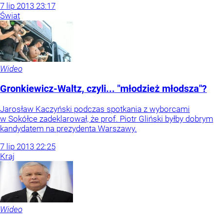
7
lip
2013
23:17
Świat
Wideo
Gronkiewicz-Waltz, czyli... "młodzież młodsza"?
Jarosław Kaczyński podczas spotkania z wyborcami
w Sokółce zadeklarował, że prof. Piotr Gliński byłby dobrym
kandydatem na prezydenta Warszawy.
7
lip
2013
22:25
Kraj
Wideo