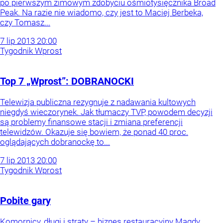
po pierwszym zimowym zdobyciu ośmiotysięcznika Broad
Peak. Na razie nie wiadomo, czy jest to Maciej Berbeka,
czy Tomasz...
7
lip
2013
20:00
Tygodnik Wprost
Top 7 „Wprost”: DOBRANOCKI
Telewizja publiczna rezygnuje z nadawania kultowych
niegdyś wieczorynek. Jak tłumaczy TVP, powodem decyzji
są problemy finansowe stacji i zmiana preferencji
telewidzów. Okazuje się bowiem, że ponad 40 proc.
oglądających dobranockę to...
7
lip
2013
20:00
Tygodnik Wprost
Pobite gary
Komornicy, długi i straty – biznes restauracyjny Magdy