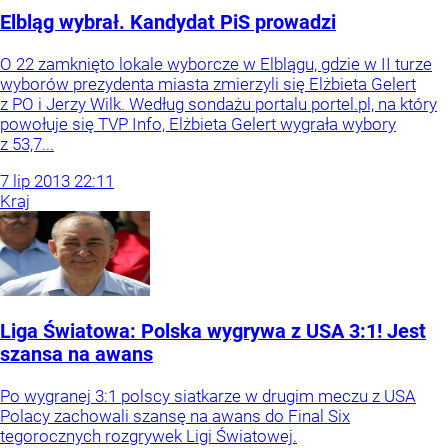
Elbląg wybrał. Kandydat PiS prowadzi
O 22 zamknięto lokale wyborcze w Elblągu, gdzie w II turze
wyborów prezydenta miasta zmierzyli się Elżbieta Gelert
z PO i Jerzy Wilk. Według sondażu portalu portel.pl, na który
powołuje się TVP Info, Elżbieta Gelert wygrała wybory
z 53,7...
7
lip
2013
22:11
Kraj
Liga Światowa: Polska wygrywa z USA 3:1! Jest
szansa na awans
Po wygranej 3:1 polscy siatkarze w drugim meczu z USA
Polacy zachowali szansę na awans do Final Six
tegorocznych rozgrywek Ligi Światowej.