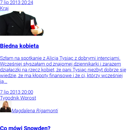
7
lip
2013
20:24
Kraj
Biedna kobieta
Szłam na spotkanie z Alicją Tysiąc z dobrymi intencjami.
Wcześniej słyszałam od znajomej dziennikarki i zarazem
działaczki na rzecz kobiet, że pani Tysiąc niezbyt dobrze się
wiedzie, że ma kłopoty finansowe i że ci, którzy wcześniej
ją...
7
lip
2013
20:00
Tygodnik Wprost
Magdalena
Rigamonti
Co mówi Snowden?