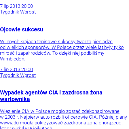
7
lip
2013
20:00
Tygodnik Wprost
Ojcowie sukcesu
W innych krajach tenisowe sukcesy tworzą pieniądze
od wielkich sponsorów. W Polsce przez wiele lat były tylko
miłość i zapał rodziców. To dzięki niej podbiliśmy
Wimbledon.
7
lip
2013
20:00
Tygodnik Wprost
Wypadek agentów CIA i zazdrosna żona
wartownika
Więzienie CIA w Polsce mogło zostać zdekonspirowane
w 2003 r. Najpierw auto rozbili oficerowie CIA. Później plany
wywiadu mogła pokrzyżować zazdrosna żona chorążego,
który służył w Kiejkutach.