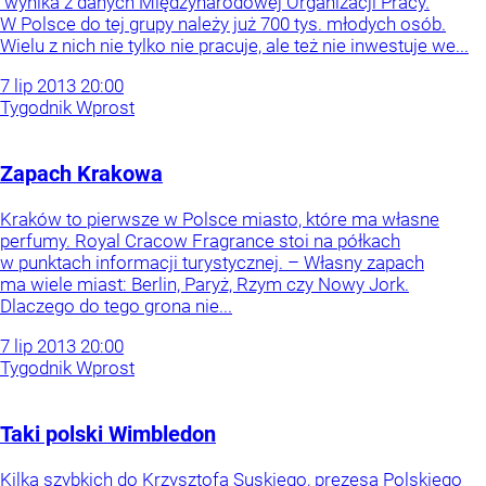
wynika z danych Międzynarodowej Organizacji Pracy.
W Polsce do tej grupy należy już 700 tys. młodych osób.
Wielu z nich nie tylko nie pracuje, ale też nie inwestuje we...
7
lip
2013
20:00
Tygodnik Wprost
Zapach Krakowa
Kraków to pierwsze w Polsce miasto, które ma własne
perfumy. Royal Cracow Fragrance stoi na półkach
w punktach informacji turystycznej. – Własny zapach
ma wiele miast: Berlin, Paryż, Rzym czy Nowy Jork.
Dlaczego do tego grona nie...
7
lip
2013
20:00
Tygodnik Wprost
Taki polski Wimbledon
Kilka szybkich do Krzysztofa Suskiego, prezesa Polskiego