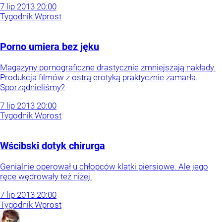
7
lip
2013
20:00
Tygodnik Wprost
Porno umiera bez jęku
Magazyny pornograficzne drastycznie zmniejszają nakłady.
Produkcja filmów z ostrą erotyką praktycznie zamarła.
Sporządnieliśmy?
7
lip
2013
20:00
Tygodnik Wprost
Wścibski dotyk chirurga
Genialnie operował u chłopców klatki piersiowe. Ale jego
ręce wędrowały też niżej.
7
lip
2013
20:00
Tygodnik Wprost