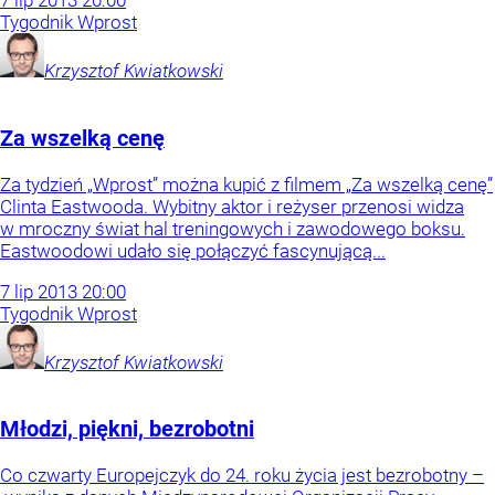
Tygodnik Wprost
Krzysztof
Kwiatkowski
Za wszelką cenę
Za tydzień „Wprost” można kupić z filmem „Za wszelką cenę”
Clinta Eastwooda. Wybitny aktor i reżyser przenosi widza
w mroczny świat hal treningowych i zawodowego boksu.
Eastwoodowi udało się połączyć fascynującą...
7
lip
2013
20:00
Tygodnik Wprost
Krzysztof
Kwiatkowski
Młodzi, piękni, bezrobotni
Co czwarty Europejczyk do 24. roku życia jest bezrobotny –