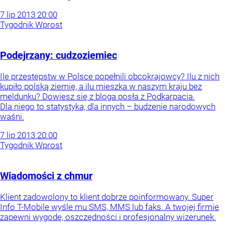
7
lip
2013
20:00
Tygodnik Wprost
Podejrzany: cudzoziemiec
Ile przestępstw w Polsce popełnili obcokrajowcy? Ilu z nich
kupiło polską ziemię, a ilu mieszka w naszym kraju bez
meldunku? Dowiesz się z bloga posła z Podkarpacia.
Dla niego to statystyka, dla innych – budzenie narodowych
waśni.
7
lip
2013
20:00
Tygodnik Wprost
Wiadomości z chmur
Klient zadowolony to klient dobrze poinformowany. Super
Info T-Mobile wyśle mu SMS, MMS lub faks. A twojej firmie
zapewni wygodę, oszczędności i profesjonalny wizerunek.