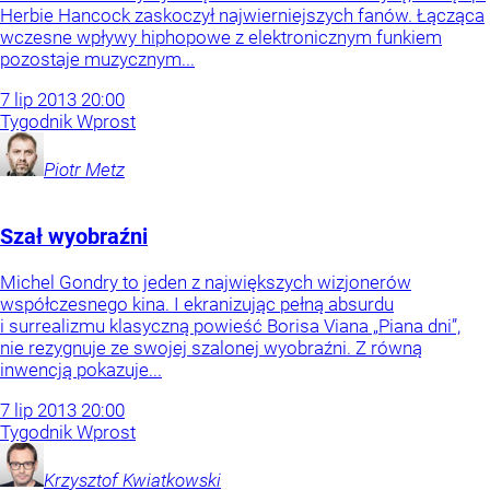
Herbie Hancock zaskoczył najwierniejszych fanów. Łącząca
wczesne wpływy hiphopowe z elektronicznym funkiem
pozostaje muzycznym...
7
lip
2013
20:00
Tygodnik Wprost
Piotr
Metz
Szał wyobraźni
Michel Gondry to jeden z największych wizjonerów
współczesnego kina. I ekranizując pełną absurdu
i surrealizmu klasyczną powieść Borisa Viana „Piana dni”,
nie rezygnuje ze swojej szalonej wyobraźni. Z równą
inwencją pokazuje...
7
lip
2013
20:00
Tygodnik Wprost
Krzysztof
Kwiatkowski