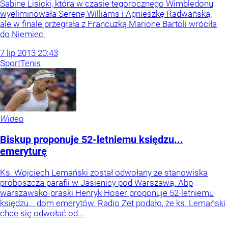
Sabine Lisicki, która w czasie tegorocznego Wimbledonu
wyeliminowała Serenę Williams i Agnieszkę Radwańską,
ale w finale przegrała z Francuzką Marione Bartoli wróciła
do Niemiec.
7
lip
2013
20:43
Sport
Tenis
Wideo
Biskup proponuje 52-letniemu księdzu...
emeryturę
Ks. Wojciech Lemański został odwołany ze stanowiska
proboszcza parafii w Jasienicy pod Warszawą. Abp
warszawsko-praski Henryk Hoser proponuje 52-letniemu
księdzu... dom emerytów. Radio Zet podało, że ks. Lemański
chce się odwołać od...