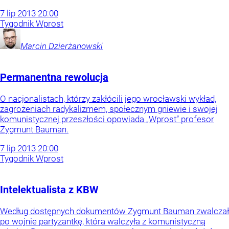
7
lip
2013
20:00
Tygodnik Wprost
Marcin
Dzierżanowski
Permanentna rewolucja
O nacjonalistach, którzy zakłócili jego wrocławski wykład,
zagrożeniach radykalizmem, społecznym gniewie i swojej
komunistycznej przeszłości opowiada „Wprost” profesor
Zygmunt Bauman.
7
lip
2013
20:00
Tygodnik Wprost
Intelektualista z KBW
Według dostępnych dokumentów Zygmunt Bauman zwalczał
po wojnie partyzantkę, która walczyła z komunistyczną