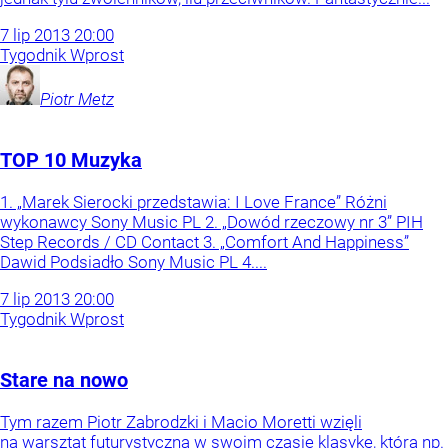
7
lip
2013
20:00
Tygodnik Wprost
Piotr
Metz
TOP 10 Muzyka
1. „Marek Sierocki przedstawia: I Love France” Różni
wykonawcy Sony Music PL 2. „Dowód rzeczowy nr 3” PIH
Step Records / CD Contact 3. „Comfort And Happiness”
Dawid Podsiadło Sony Music PL 4....
7
lip
2013
20:00
Tygodnik Wprost
Stare na nowo
Tym razem Piotr Zabrodzki i Macio Moretti wzięli
na warsztat futurystyczną w swoim czasie klasykę, którą np.