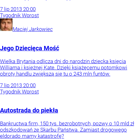
7
lip
2013
20:00
Tygodnik Wprost
Maciej
Jarkowiec
Jego Dziecięca Mość
Wielka Brytania odlicza dni do narodzin dziecka księcia
Williama i księżnej Kate. Dzięki książęcemu potomkowi
obroty handlu zwiększą się tu o 243 mln funtów.
7
lip
2013
20:00
Tygodnik Wprost
Autostrada do piekła
Bankructwa firm, 150 tys. bezrobotnych, pozwy o 10 mld zł
odszkodowań ze Skarbu Państwa. Zamiast drogowego
eldorado mamy katastrofę?