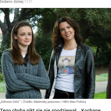
Dodano:
dzisiaj
13:51
„Gilmore Girls”
/ Źródło:
Materiały prasowe
/
HBO Max Polska
Tego chyba nikt się nie spodziewał. „Kochane