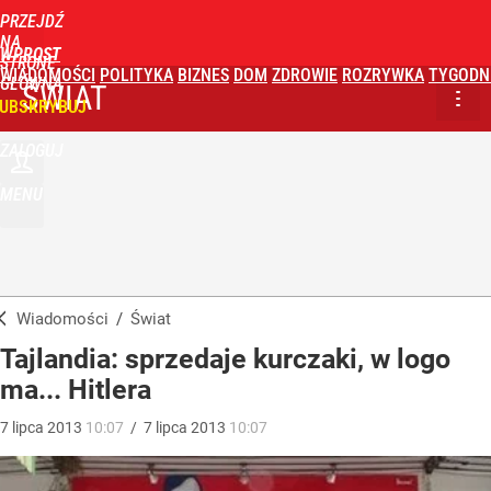
PRZEJDŹ
NA
WPROST
STRONĘ
WIADOMOŚCI
POLITYKA
BIZNES
DOM
ZDROWIE
ROZRYWKA
TYGODN
GŁÓWNĄ
ŚWIAT
UBSKRYBUJ
ZALOGUJ
MENU
Wiadomości
/
Świat
Tajlandia: sprzedaje kurczaki, w logo
ma... Hitlera
7
lipca
2013
10:07
/
7
lipca
2013
10:07