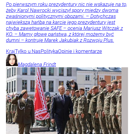
Po pierwszym roku prezydentury nic nie wskazuje na to,
żeby Karol Nawrocki wyciszył spory między dwoma
zwaśnionymi politycznymi obozami. – Dotychczas
największą hańbą na karcie jego prezydentury jest
chyba zawetowanie SAFE – ocenia Mariusz Witczak z
KO. – Mamy głowę państwa, z której możemy być
dumni – kontruje Marek Jakubiak z Rozwoju Plus.
Kraj
Tylko u Nas
Polityka
Opinie i komentarze
Magdalena
Frindt