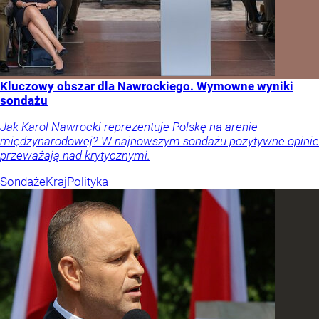
Kluczowy obszar dla Nawrockiego. Wymowne wyniki
sondażu
Jak Karol Nawrocki reprezentuje Polskę na arenie
międzynarodowej? W najnowszym sondażu pozytywne opinie
przeważają nad krytycznymi.
Sondaże
Kraj
Polityka