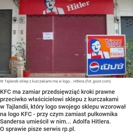
W Tajlandii sklep z kurczakami ma w logo... Hitlera (fot. jpost.com)
KFC ma zamiar przedsięwziąć kroki prawne
przeciwko właścicielowi sklepu z kurczakami
w Tajlandii, który logo swojego sklepu wzorował
na logo KFC - przy czym zamiast pułkownika
Sandersa umieścił w nim... Adolfa Hitlera.
O sprawie pisze serwis rp.pl.