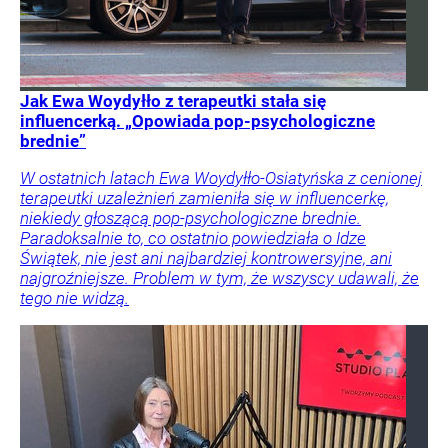
Jak Ewa Woydyłło z terapeutki stała się
influencerką. „Opowiada pop-psychologiczne
brednie”
W ostatnich latach Ewa Woydyłło-Osiatyńska z cenionej
terapeutki uzależnień zamieniła się w influencerkę,
niekiedy głoszącą pop-psychologiczne brednie.
Paradoksalnie to, co ostatnio powiedziała o Idze
Świątek, nie jest ani najbardziej kontrowersyjne, ani
najgroźniejsze. Problem w tym, że wszyscy udawali, że
tego nie widzą.