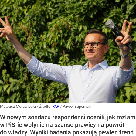
Mateusz Morawiecki
/ Źródło:
PAP
/
Paweł Supernak
W nowym sondażu respondenci ocenili, jak rozłam
w PiS-ie wpłynie na szanse prawicy na powrót
do władzy. Wyniki badania pokazują pewien trend.