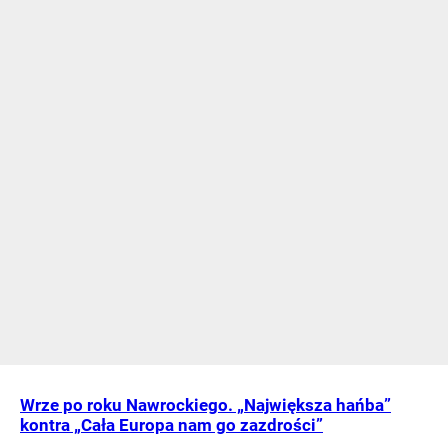
Wrze po roku Nawrockiego. „Największa hańba”
kontra „Cała Europa nam go zazdrości”