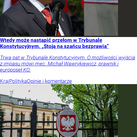
Wtedy może nastąpić przełom w Trybunale
Konstytucyjnym. „Stoją na szańcu bezprawia”
Trwa pat w Trybunale Konstytucyjnym. O możliwości wyjścia
z impasu mówi mec. Michał Wawrykiewicz, prawnik i
europoseł KO.
Kraj
Polityka
Opinie i komentarze