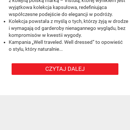
z kolejną polską marką – Vistulą, której wynikiem jest
wyjątkowa kolekcja kapsułowa, redefiniująca
współczesne podejście do elegancji w podróży.
Kolekcja powstała z myślą o tych, którzy żyją w drodze
i wymagają od garderoby nienagannego wyglądu, bez
kompromisów w kwestii wygody.
Kampania „Well traveled. Well dressed” to opowieść
o stylu, który naturalnie...
CZYTAJ DALEJ