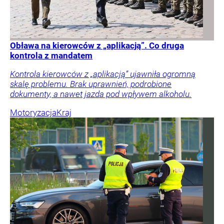
Obława na kierowców z „aplikacją”. Co druga
kontrola z mandatem
Kontrola kierowców z „aplikacją” ujawniła ogromną
skalę problemu. Brak uprawnień, podrobione
dokumenty, a nawet jazda pod wpływem alkoholu.
Motoryzacja
Kraj