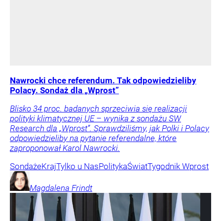
Nawrocki chce referendum. Tak odpowiedzieliby
Polacy. Sondaż dla „Wprost”
Blisko 34 proc. badanych sprzeciwia się realizacji
polityki klimatycznej UE – wynika z sondażu SW
Research dla „Wprost”. Sprawdziliśmy, jak Polki i Polacy
odpowiedzieliby na pytanie referendalne, które
zaproponował Karol Nawrocki.
Sondaże
Kraj
Tylko u Nas
Polityka
Świat
Tygodnik Wprost
Magdalena
Frindt