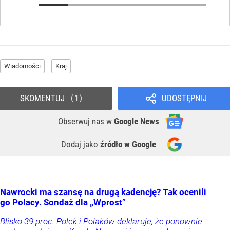
Wiadomości
Kraj
SKOMENTUJ
UDOSTĘPNIJ
1
Obserwuj nas
w
Google News
Dodaj jako
źródło w Google
Nawrocki ma szansę na drugą kadencję? Tak ocenili
go Polacy. Sondaż dla „Wprost”
Blisko 39 proc. Polek i Polaków deklaruje, że ponownie