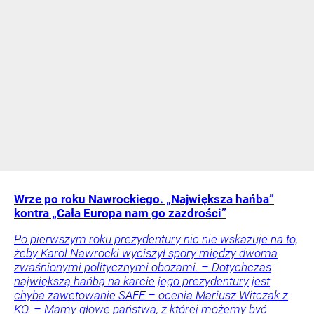
Wrze po roku Nawrockiego. „Największa hańba”
kontra „Cała Europa nam go zazdrości”
Po pierwszym roku prezydentury nic nie wskazuje na to,
żeby Karol Nawrocki wyciszył spory między dwoma
zwaśnionymi politycznymi obozami. – Dotychczas
największą hańbą na karcie jego prezydentury jest
chyba zawetowanie SAFE – ocenia Mariusz Witczak z
KO. – Mamy głowę państwa, z której możemy być