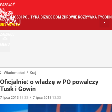
PRZEJDŹ
NA
WPROST
STRONĘ
WIADOMOŚCI
POLITYKA
BIZNES
DOM
ZDROWIE
ROZRYWKA
TYGODN
GŁÓWNĄ
KRAJ
UBSKRYBUJ
ZALOGUJ
MENU
Wiadomości
/
Kraj
Oficjalnie: o władzę w PO powalczy
Tusk i Gowin
7
lipca
2013
13:33
/
7
lipca
2013
13:33