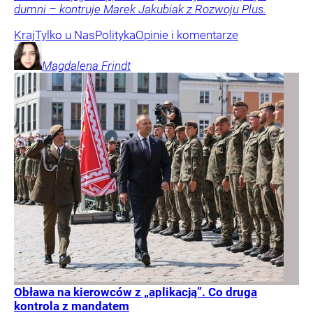
dumni – kontruje Marek Jakubiak z Rozwoju Plus.
Kraj
Tylko u Nas
Polityka
Opinie i komentarze
Magdalena
Frindt
Obława na kierowców z „aplikacją”. Co druga
kontrola z mandatem