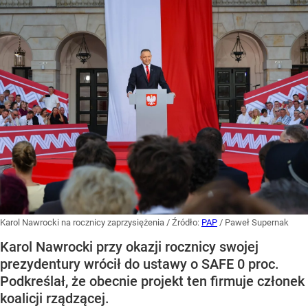
Karol Nawrocki na rocznicy zaprzysiężenia
/ Źródło:
PAP
/
Paweł Supernak
Karol Nawrocki przy okazji rocznicy swojej
prezydentury wrócił do ustawy o SAFE 0 proc.
Podkreślał, że obecnie projekt ten firmuje członek
koalicji rządzącej.