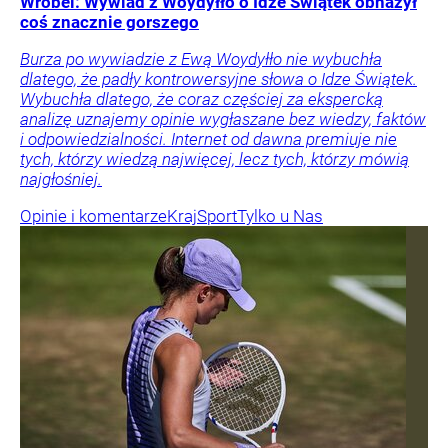
Wróbel: Wywiad z Woydyłło o Idze Świątek obnażył
coś znacznie gorszego
Burza po wywiadzie z Ewą Woydyłło nie wybuchła
dlatego, że padły kontrowersyjne słowa o Idze Świątek.
Wybuchła dlatego, że coraz częściej za ekspercką
analizę uznajemy opinie wygłaszane bez wiedzy, faktów
i odpowiedzialności. Internet od dawna premiuje nie
tych, którzy wiedzą najwięcej, lecz tych, którzy mówią
najgłośniej.
Opinie i komentarze
Kraj
Sport
Tylko u Nas