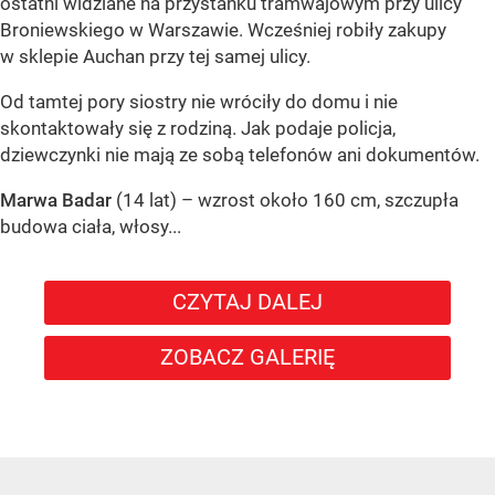
ostatni widziane na przystanku tramwajowym przy ulicy
Broniewskiego w Warszawie. Wcześniej robiły zakupy
w sklepie Auchan przy tej samej ulicy.
Od tamtej pory siostry nie wróciły do domu i nie
skontaktowały się z rodziną. Jak podaje policja,
dziewczynki nie mają ze sobą telefonów ani dokumentów.
Marwa Badar
(14 lat) – wzrost około 160 cm, szczupła
budowa ciała, włosy...
CZYTAJ DALEJ
ZOBACZ GALERIĘ