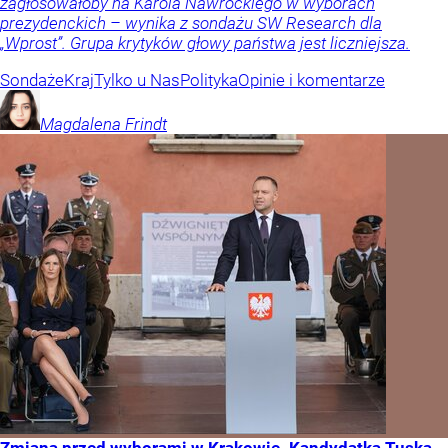
zagłosowałoby na Karola Nawrockiego w wyborach
prezydenckich – wynika z sondażu SW Research dla
„Wprost”. Grupa krytyków głowy państwa jest liczniejsza.
Sondaże
Kraj
Tylko u Nas
Polityka
Opinie i komentarze
Magdalena
Frindt