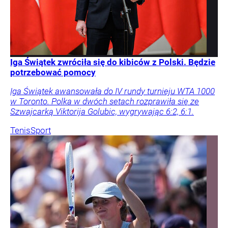
Iga Świątek zwróciła się do kibiców z Polski. Będzie
potrzebować pomocy
Iga Świątek awansowała do IV rundy turnieju WTA 1000
w Toronto. Polka w dwóch setach rozprawiła się ze
Szwajcarką Viktorija Golubic, wygrywając 6:2, 6:1.
Tenis
Sport