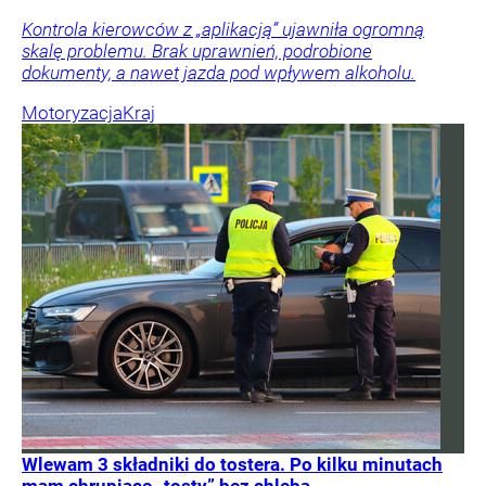
Kontrola kierowców z „aplikacją” ujawniła ogromną
skalę problemu. Brak uprawnień, podrobione
dokumenty, a nawet jazda pod wpływem alkoholu.
Motoryzacja
Kraj
Wlewam 3 składniki do tostera. Po kilku minutach