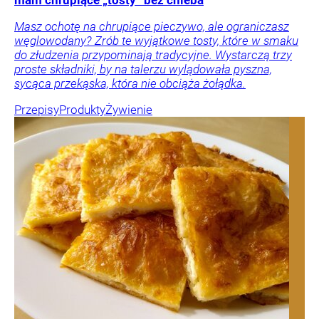
mam chrupiące „tosty” bez chleba
Masz ochotę na chrupiące pieczywo, ale ograniczasz
węglowodany? Zrób te wyjątkowe tosty, które w smaku
do złudzenia przypominają tradycyjne. Wystarczą trzy
proste składniki, by na talerzu wylądowała pyszna,
sycąca przekąska, która nie obciąża żołądka.
Przepisy
Produkty
Żywienie