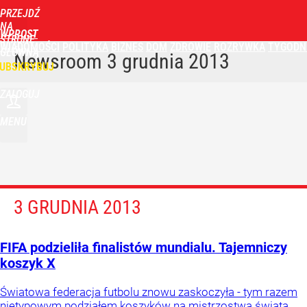
PRZEJDŹ
NA
WPROST
STRONĘ
WIADOMOŚCI
POLITYKA
BIZNES
DOM
ZDROWIE
ROZRYWKA
TYGODN
GŁÓWNĄ
Newsroom
3 grudnia 2013
UBSKRYBUJ
ZALOGUJ
MENU
3 GRUDNIA 2013
FIFA podzieliła finalistów mundialu. Tajemniczy
koszyk X
Światowa federacja futbolu znowu zaskoczyła - tym razem
nietypowym podziałem koszyków na mistrzostwa świata