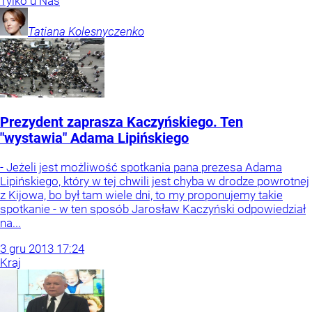
Tylko u Nas
Tatiana
Kolesnyczenko
Prezydent zaprasza Kaczyńskiego. Ten
"wystawia" Adama Lipińskiego
- Jeżeli jest możliwość spotkania pana prezesa Adama
Lipińskiego, który w tej chwili jest chyba w drodze powrotnej
z Kijowa, bo był tam wiele dni, to my proponujemy takie
spotkanie - w ten sposób Jarosław Kaczyński odpowiedział
na...
3
gru
2013
17:24
Kraj