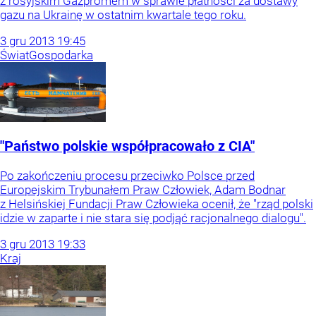
z rosyjskim Gazpromem w sprawie płatności za dostawy
gazu na Ukrainę w ostatnim kwartale tego roku.
3
gru
2013
19:45
Świat
Gospodarka
"Państwo polskie współpracowało z CIA"
Po zakończeniu procesu przeciwko Polsce przed
Europejskim Trybunałem Praw Człowiek, Adam Bodnar
z Helsińskiej Fundacji Praw Człowieka ocenił, że "rząd polski
idzie w zaparte i nie stara się podjąć racjonalnego dialogu".
3
gru
2013
19:33
Kraj