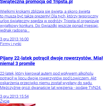
Świąteczna promocja od Tripsta.pl
Wielkimi krokami zbliżają się święta, a skoro święta
to muszą być także prezenty! Dla tych, którzy tegoroczny
urlop świąteczny spędzą w podróży, Tripsta.pl organizuje
wyjątkowy konkurs. Do Gwiazdki jeszcze ponad miesiąc,
jednak radosna...
3
gru
2013
16:00
Firmy i rynki
Pijany 22-latek potrącił dwoje rowerzystów. Miał
niemal 3 promile
22-latek, który kierował autem pod wpływem alkoholu
potrącił w lipcu dwoje rowerzystów pod Łowiczem. Akt
oskarżenia przeciwko niemu został wysłany do sądu.
Mężczyźnie grozi dwanaście lat więzienia - podaje TVN24.
3
gru
2013
15:54
Życie