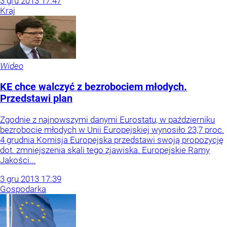
3
gru
2013
17:47
Kraj
Wideo
KE chce walczyć z bezrobociem młodych.
Przedstawi plan
Zgodnie z najnowszymi danymi Eurostatu, w październiku
bezrobocie młodych w Unii Europejskiej wynosiło 23,7 proc.
4 grudnia Komisja Europejska przedstawi swoją propozycję
dot. zmniejszenia skali tego zjawiska. Europejskie Ramy
Jakości...
3
gru
2013
17:39
Gospodarka