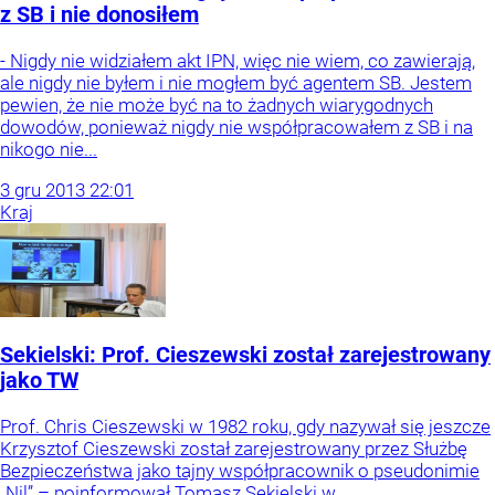
z SB i nie donosiłem
- Nigdy nie widziałem akt IPN, więc nie wiem, co zawierają,
ale nigdy nie byłem i nie mogłem być agentem SB. Jestem
pewien, że nie może być na to żadnych wiarygodnych
dowodów, ponieważ nigdy nie współpracowałem z SB i na
nikogo nie...
3
gru
2013
22:01
Kraj
Sekielski: Prof. Cieszewski został zarejestrowany
jako TW
Prof. Chris Cieszewski w 1982 roku, gdy nazywał się jeszcze
Krzysztof Cieszewski został zarejestrowany przez Służbę
Bezpieczeństwa jako tajny współpracownik o pseudonimie
„Nil” – poinformował Tomasz Sekielski w...