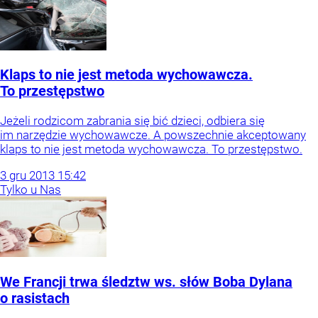
Klaps to nie jest metoda wychowawcza.
To przestępstwo
Jeżeli rodzicom zabrania się bić dzieci, odbiera się
im narzędzie wychowawcze. A powszechnie akceptowany
klaps to nie jest metoda wychowawcza. To przestępstwo.
3
gru
2013
15:42
Tylko u Nas
We Francji trwa śledztw ws. słów Boba Dylana
o rasistach