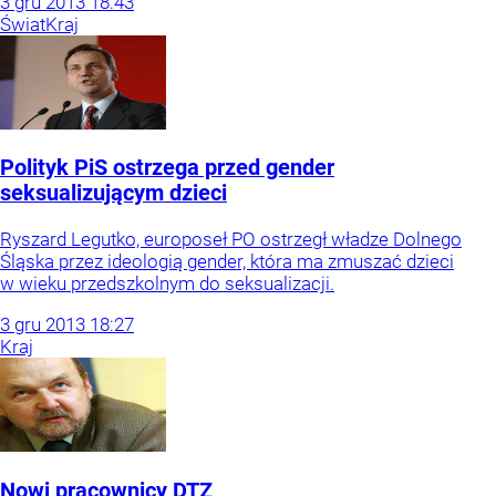
3
gru
2013
18:43
Świat
Kraj
Polityk PiS ostrzega przed gender
seksualizującym dzieci
Ryszard Legutko, europoseł PO ostrzegł władze Dolnego
Śląska przez ideologią gender, która ma zmuszać dzieci
w wieku przedszkolnym do seksualizacji.
3
gru
2013
18:27
Kraj
Nowi pracownicy DTZ