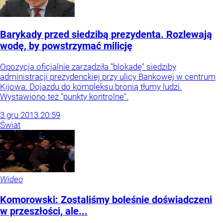
Barykady przed siedzibą prezydenta. Rozlewają
wodę, by powstrzymać milicję
Opozycja oficjalnie zarządziła "blokadę" siedziby
administracji prezydenckiej przy ulicy Bankowej w centrum
Kijowa. Dojazdu do kompleksu bronią tłumy ludzi.
Wystawiono też "punkty kontrolne".
3
gru
2013
20:59
Świat
Wideo
Komorowski: Zostaliśmy boleśnie doświadczeni
w przeszłości, ale...