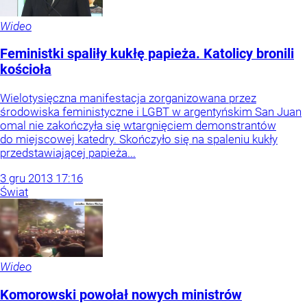
Wideo
Feministki spaliły kukłę papieża. Katolicy bronili
kościoła
Wielotysięczna manifestacja zorganizowana przez
środowiska feministyczne i LGBT w argentyńskim San Juan
omal nie zakończyła się wtargnięciem demonstrantów
do miejscowej katedry. Skończyło się na spaleniu kukły
przedstawiającej papieża...
3
gru
2013
17:16
Świat
Wideo
Komorowski powołał nowych ministrów