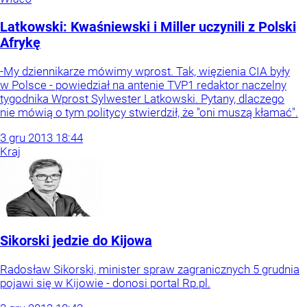
Latkowski: Kwaśniewski i Miller uczynili z Polski
Afrykę
-My dziennikarze mówimy wprost. Tak, więzienia CIA były
w Polsce - powiedział na antenie TVP1 redaktor naczelny
tygodnika Wprost Sylwester Latkowski. Pytany, dlaczego
nie mówią o tym politycy stwierdził, że "oni muszą kłamać".
3
gru
2013
18:44
Kraj
Sikorski jedzie do Kijowa
Radosław Sikorski, minister spraw zagranicznych 5 grudnia
pojawi się w Kijowie - donosi portal Rp.pl.