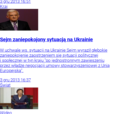
3
gru
2013
16:51
Kraj
Sejm zaniepokojony sytuacją na Ukrainie
W uchwale ws. sytuacji na Ukrainie Sejm wyraził głębokie
zaniepokojenie zaostrzeniem się sytuacji politycznej
i społecznej w tyn kraju "po jednostronnym zawieszeniu
przez władze negocjacji umowy stowarzyszeniowej z Unią
Europejską".
3
gru
2013
16:37
Świat
Wideo