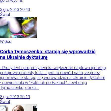
go chwyciła.
3
gru
2013
20:43
Świat
Wideo
Córka Tymoszenko: starają się wprowadzić
na Ukrainie dyktaturę
- Prezydent i proprezydencka większość rządowa ignorują
pokojowe protesty ludzi. I jest to dowód na to, że przez
ignorowanie starają się wprowadzić na Ukrainie dyktaturę
- powiedziała w "Faktach po Faktach" Jewhenija
Tymoszenko, córka...
3
gru
2013
20:19
Świat