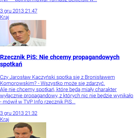
3
gru
2013
21:47
Kraj
Rzecznik PiS: Nie chcemy propagandowych
spotkań
Czy Jarosław Kaczyński spotka się z Bronisławem
Komorowskim? - Wszystko może się zdarzyć.
Ale nie chcemy spotkań, które będą miały charakter
wyłącznie propagandowy, z których nic nie będzie wynikało
- mówił w TVP Info rzecznik PiS...
3
gru
2013
21:32
Kraj