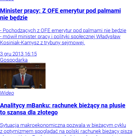
Minister pracy: Z OFE emerytur pod palmami
nie będzie
- Pochodzących z OFE emerytur pod palmami nie będzie
- mówił minister pracy i polityki społecznej Władysław
Kosiniak-Kamysz z trybuny sejmowej.
3
gru
2013
16:15
Gospodarka
Wideo
Analitycy mBanku: rachunek bieżący na plusie
to szansa dla złotego
Sytuacja makroekonomiczna pozwala w bieżącym cyklu
z optymizmem spoglądać na polski rachunek bieżący piszą