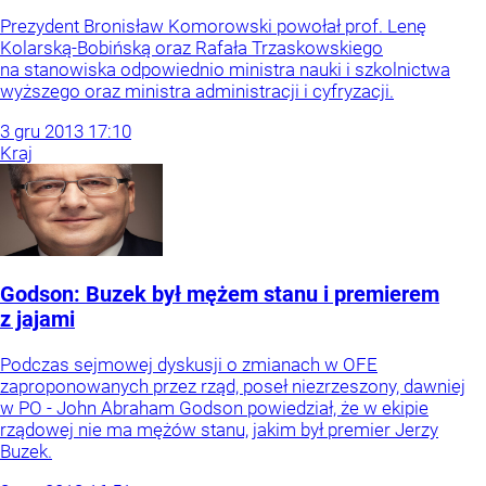
Prezydent Bronisław Komorowski powołał prof. Lenę
Kolarską-Bobińską oraz Rafała Trzaskowskiego
na stanowiska odpowiednio ministra nauki i szkolnictwa
wyższego oraz ministra administracji i cyfryzacji.
3
gru
2013
17:10
Kraj
Godson: Buzek był mężem stanu i premierem
z jajami
Podczas sejmowej dyskusji o zmianach w OFE
zaproponowanych przez rząd, poseł niezrzeszony, dawniej
w PO - John Abraham Godson powiedział, że w ekipie
rządowej nie ma mężów stanu, jakim był premier Jerzy
Buzek.