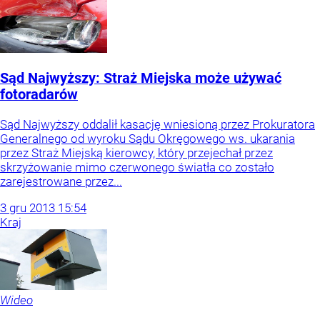
Sąd Najwyższy: Straż Miejska może używać
fotoradarów
Sąd Najwyższy oddalił kasację wniesioną przez Prokuratora
Generalnego od wyroku Sądu Okręgowego ws. ukarania
przez Straż Miejską kierowcy, który przejechał przez
skrzyżowanie mimo czerwonego światła co zostało
zarejestrowane przez...
3
gru
2013
15:54
Kraj
Wideo