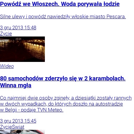
Powódź we Włoszech. Woda porywała łodzie
Silne ulewy i powódź nawiedziły włoskie miasto Pescara.
3
gru
2013
15:48
Życie
Wideo
80 samochodów zderzyło się w 2 karambolach.
Winna mgła
Co najmniej dwie osoby zginęły, a dziesiątki zostały rannych
w dwóch wypadkach, do których doszło na autostradzie
w Belgii - podaje TVN Meteo.
3
gru
2013
15:45
Życie
Świat