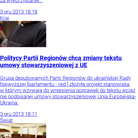
za wykorzystanie...
3
gru
2013
18:18
Kraj
Politycy Partii Regionów chcą zmiany tekstu
umowy stowarzyszeniowej z UE
Grupa deputowanych Partii Regionów do ukraińskiej Rady
Najwyższej [parlamentu - red.] złożyła projekt stanowiska,
w którym wzywają do wniesienia poprawek do tekstu wciąż
nie podpisanej umowy stowarzyszeniowej Unia Europejska-
Ukraina.
3
gru
2013
18:11
Świat