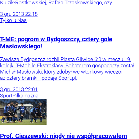
Kluzik-Rostkowskiej, Rafała Trzaskowskiego, czy...
3
gru
2013
22:18
Tylko u Nas
T-ME: pogrom w Bydgoszczy, cztery gole
Masłowskiego!
Zawisza Bydgoszcz rozbił Piasta Gliwice 6:0 w meczu 19.
kolejki T-Mobile Ekstraklasy. Bohaterem gospodarzy został
Michał Masłowski, który zdobył we wtorkowy wieczór
aż cztery bramki - podaje Sport.pl.
3
gru
2013
22:01
Sport
Piłka nożna
Prof. Cieszewski: nigdy nie współpracowałem