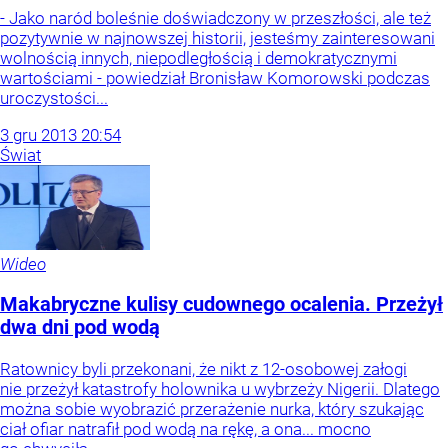
- Jako naród boleśnie doświadczony w przeszłości, ale też
pozytywnie w najnowszej historii, jesteśmy zainteresowani
wolnością innych, niepodległością i demokratycznymi
wartościami - powiedział Bronisław Komorowski podczas
uroczystości...
3
gru
2013
20:54
Świat
Wideo
Makabryczne kulisy cudownego ocalenia. Przeżył
dwa dni pod wodą
Ratownicy byli przekonani, że nikt z 12-osobowej załogi
nie przeżył katastrofy holownika u wybrzeży Nigerii. Dlatego
można sobie wyobrazić przerażenie nurka, który szukając
ciał ofiar natrafił pod wodą na rękę, a ona... mocno