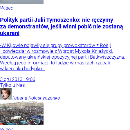
Wideo
Polityk partii Julii Tymoszenko: nie ręczymy
za demonstrantów, jeśli winni pobić nie zostaną
ukarani
-W Kijowie pojawiły się grupy prowokatorów z Rosji
- powiedział w rozmowie z Wprost Mykoła Kniażycki,
deputowany ukraińskiej opozycyjnej partii Batkwiszczyzna.
Według jego informacji to ludzie w maskach rzucali
w kierunku budynku...
3
gru
2013
19:06
Tylko u Nas
Tatiana
Kolesnyczenko
Wideo