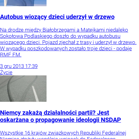
Autobus wiozący dzieci uderzył w drzewo
Na drodze między Białobrzegami a Matejkami niedaleko
Sokołowa Podlaskiego doszło do wypadku autobusu
wiozącego dzieci. Pojazd zjechał z trasy i uderzył w drzewo.
W wypadku poszkodowanych zostało troje dzieci - podaje
RMF FM.
3
gru
2013
17:39
Życie
Niemcy zakażą działalności partii? Jest
oskarżana o propagowanie ideologii NSDAP
Wszystkie 16 krajów związkowych Republiki Federalnej