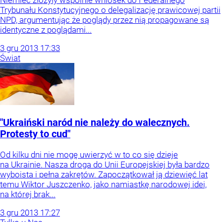
Niemiec złożyły wspólnie wniosek do Federalnego
Trybunału Konstytucyjnego o delegalizację prawicowej partii
NPD, argumentując że poglądy przez nią propagowane są
identyczne z poglądami...
3
gru
2013
17:33
Świat
"Ukraiński naród nie należy do walecznych.
Protesty to cud"
Od kilku dni nie mogę uwierzyć w to co się dzieje
na Ukrainie. Nasza droga do Unii Europejskiej była bardzo
wyboista i pełna zakrętów. Zapoczątkował ją dziewięć lat
temu Wiktor Juszczenko, jako namiastkę narodowej idei,
na której brak...
3
gru
2013
17:27