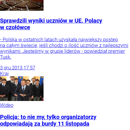
Sprawdzili wyniki uczniów w UE. Polacy
w czołówce
- Polska w ostatnich latach uzyskała największy postęp
na całym świecie, jeśli chodzi o ilość uczniów z najlepszymi
wynikami. Jesteśmy w grupie liderów - powiedział premier
Tusk.
3
gru
2013
17:57
Kraj
Wideo
Policja: to nie my, tylko organizatorzy
odpowiadają za burdy 11 listopada