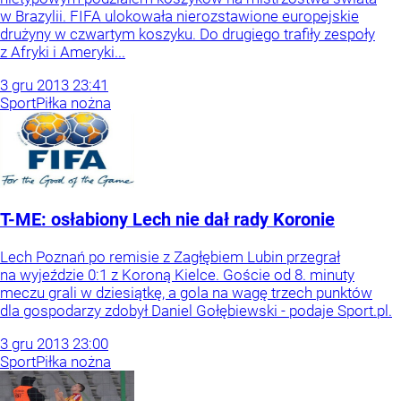
w Brazylii. FIFA ulokowała nierozstawione europejskie
drużyny w czwartym koszyku. Do drugiego trafiły zespoły
z Afryki i Ameryki...
3
gru
2013
23:41
Sport
Piłka nożna
T-ME: osłabiony Lech nie dał rady Koronie
Lech Poznań po remisie z Zagłębiem Lubin przegrał
na wyjeździe 0:1 z Koroną Kielce. Goście od 8. minuty
meczu grali w dziesiątkę, a gola na wagę trzech punktów
dla gospodarzy zdobył Daniel Gołębiewski - podaje Sport.pl.
3
gru
2013
23:00
Sport
Piłka nożna