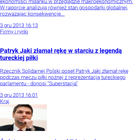
ekonomiści mBanku w przeglądzie makroekonomicznym.
W raporcie analizują również stan gospodarki globalnej,
rozważając konsekwencje...
3
gru
2013
16:13
Firmy i rynki
Patryk Jaki złamał rękę w starciu z legendą
tureckiej piłki
Rzecznik Solidarnej Polski poseł Patryk Jaki złamał rękę
podczas meczu piłki nożnej z reprezentacją tureckiego
parlamentu - donosi "Superstacja"
3
gru
2013
16:01
Kraj