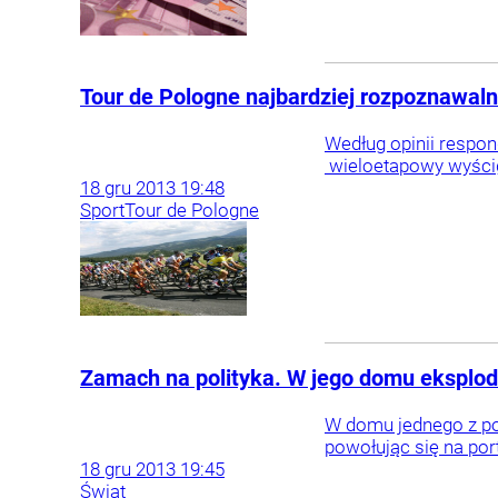
Tour de Pologne najbardziej rozpoznawal
Według opinii respo
wieloetapowy wyścig
18
gru
2013
19:48
Sport
Tour de Pologne
Zamach na polityka. W jego domu ekspl
W domu jednego z po
powołując się na por
18
gru
2013
19:45
Świat