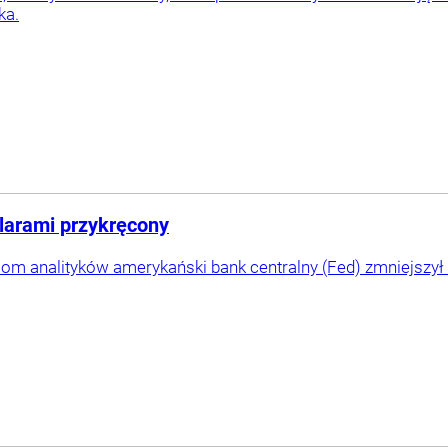
ka.
larami przykręcony
m analityków amerykański bank centralny (Fed) zmniejszył 