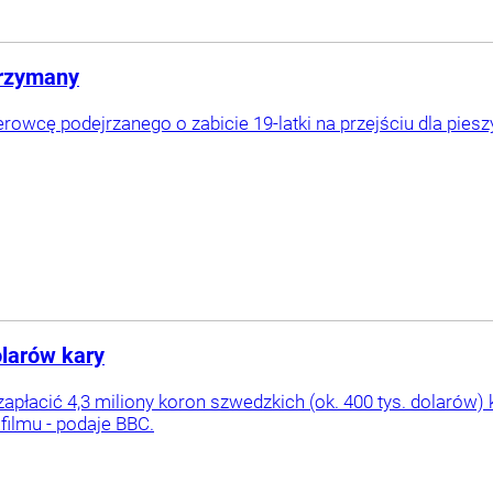
atrzymany
erowcę podejrzanego o zabicie 19-latki na przejściu dla piesz
olarów kary
zapłacić 4,3 miliony koron szwedzkich (ok. 400 tys. dolarów)
filmu - podaje BBC.