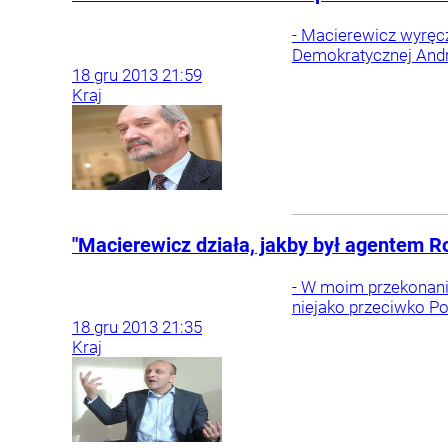
- Macierewicz wyręcz
Demokratycznej Andrz
18
gru
2013
21:59
Kraj
"Macierewicz działa, jakby był agentem Ro
- W moim przekonaniu,
niejako przeciwko Po
18
gru
2013
21:35
Kraj