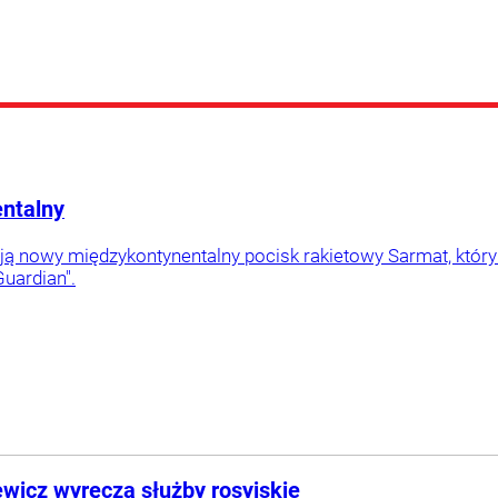
entalny
ą nowy międzykontynentalny pocisk rakietowy Sarmat, który 
Guardian".
ewicz wyręcza służby rosyjskie