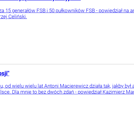
a 15 generałów FSB i 50 pułkowników FSB - powiedział na ante
ej Celiński.
sji"
 od wielu wielu lat Antoni Macierewicz działa tak, jakby był
lsce. Dla mnie to bez dwóch zdań - powiedział Kazimierz Mar