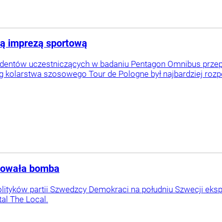
ną imprezą sportową
ndentów uczestniczących w badaniu Pentagon Omnibus prz
 kolarstwa szosowego Tour de Pologne był najbardziej roz
odowała bomba
lityków partii Szwedzcy Demokraci na południu Szwecji eksp
tal The Local.