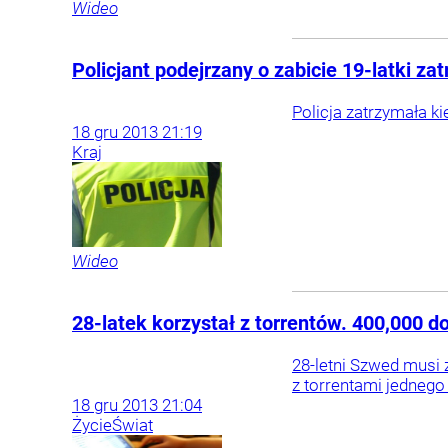
Wideo
Policjant podejrzany o zabicie 19-latki z
Policja zatrzymała ki
18
gru
2013
21:19
Kraj
Wideo
28-latek korzystał z torrentów. 400,000 d
28-letni Szwed musi 
z torrentami jednego 
18
gru
2013
21:04
Życie
Świat