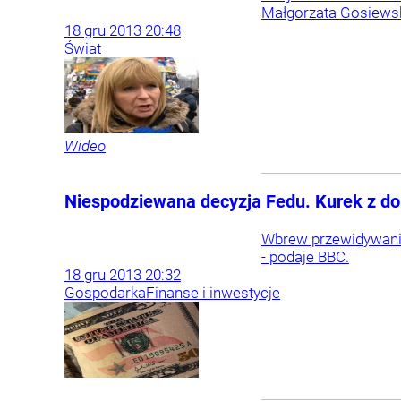
Małgorzata Gosiews
18
gru
2013
20:48
Świat
Wideo
Niespodziewana decyzja Fedu. Kurek z do
Wbrew przewidywanio
- podaje BBC.
18
gru
2013
20:32
Gospodarka
Finanse i inwestycje