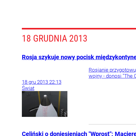
18 GRUDNIA 2013
Rosja szykuje nowy pocisk międzykontyn
Rosjanie przygotowuj
wojny - donosi "The 
18
gru
2013
22:13
Świat
Celiński o doniesieniach "Wprost": Macier