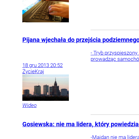
Pijana wjechała do przejścia podziemnego
- Tryb przyspieszony
prowadząc samochód
18
gru
2013
20:52
Życie
Kraj
Wideo
Gosiewska: nie ma lidera, który powiedział
-Majdan nie ma lidera