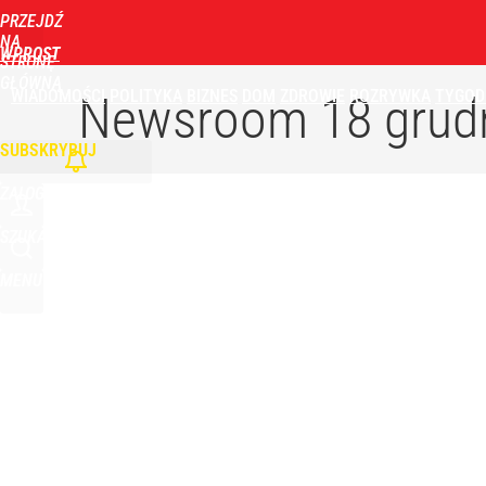
PRZEJDŹ
NA
WPROST
STRONĘ
GŁÓWNĄ
WIADOMOŚCI
POLITYKA
BIZNES
DOM
ZDROWIE
ROZRYWKA
TYGOD
Newsroom
18 grud
SUBSKRYBUJ
ZALOGUJ
SZUKAJ
MENU