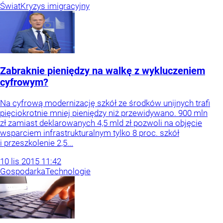
Świat
Kryzys imigracyjny
Zabraknie pieniędzy na walkę z wykluczeniem
cyfrowym?
Na cyfrową modernizację szkół ze środków unijnych trafi
pięciokrotnie mniej pieniędzy niż przewidywano. 900 mln
zł zamiast deklarowanych 4,5 mld zł pozwoli na objęcie
wsparciem infrastrukturalnym tylko 8 proc. szkół
i przeszkolenie 2,5...
10
lis
2015
11:42
Gospodarka
Technologie