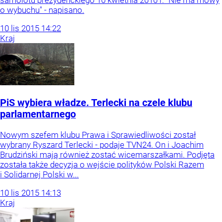
o wybuchu" - napisano.
10
lis
2015
14:22
Kraj
PiS wybiera władze. Terlecki na czele klubu
parlamentarnego
Nowym szefem klubu Prawa i Sprawiedliwości został
wybrany Ryszard Terlecki - podaje TVN24. On i Joachim
Brudziński mają również zostać wicemarszałkami. Podjęta
została także decyzja o wejście polityków Polski Razem
i Solidarnej Polski w...
10
lis
2015
14:13
Kraj