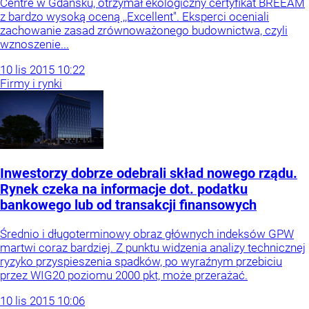
Centre w Gdańsku, otrzymał ekologiczny certyfikat BREEAM
z bardzo wysoką oceną ,,Excellent". Eksperci oceniali
zachowanie zasad zrównoważonego budownictwa, czyli
wznoszenie...
10
lis
2015
10:22
Firmy i rynki
Inwestorzy dobrze odebrali skład nowego rządu.
Rynek czeka na informacje dot. podatku
bankowego lub od transakcji finansowych
Średnio i długoterminowy obraz głównych indeksów GPW
martwi coraz bardziej. Z punktu widzenia analizy technicznej
ryzyko przyspieszenia spadków, po wyraźnym przebiciu
przez WIG20 poziomu 2000 pkt, może przerażać.
10
lis
2015
10:06