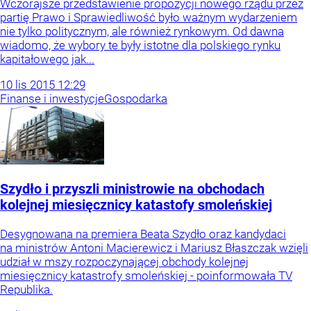
Wczorajsze przedstawienie propozycji nowego rządu przez
partię Prawo i Sprawiedliwość było ważnym wydarzeniem
nie tylko politycznym, ale również rynkowym. Od dawna
wiadomo, że wybory te były istotne dla polskiego rynku
kapitałowego jak...
10
lis
2015
12:29
Finanse i inwestycje
Gospodarka
Szydło i przyszli ministrowie na obchodach
kolejnej miesięcznicy katastofy smoleńskiej
Desygnowana na premiera Beata Szydło oraz kandydaci
na ministrów Antoni Macierewicz i Mariusz Błaszczak wzięli
udział w mszy rozpoczynającej obchody kolejnej
miesięcznicy katastrofy smoleńskiej - poinformowała TV
Republika.