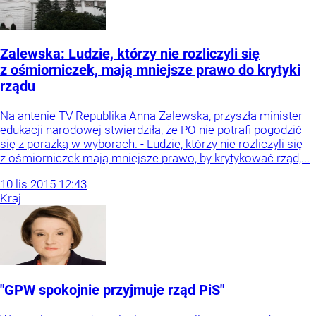
Zalewska: Ludzie, którzy nie rozliczyli się
z ośmiorniczek, mają mniejsze prawo do krytyki
rządu
Na antenie TV Republika Anna Zalewska, przyszła minister
edukacji narodowej stwierdziła, że PO nie potrafi pogodzić
się z porażką w wyborach. - Ludzie, którzy nie rozliczyli się
z ośmiorniczek mają mniejsze prawo, by krytykować rząd,...
10
lis
2015
12:43
Kraj
"GPW spokojnie przyjmuje rząd PiS"