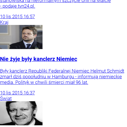
stanowiska na nieformalnym szczycie Unii na Malcie
- podaje tvn24.pl.
10
lis
2015
16:57
Kraj
Nie żyje były kanclerz Niemiec
Były kanclerz Republiki Federalnej Niemiec Helmut Schmidt
zmarł dziś popołudniu w Hamburgu - informują niemieckie
media. Polityk w chwili śmierci miał 96 lat.
10
lis
2015
16:37
Świat