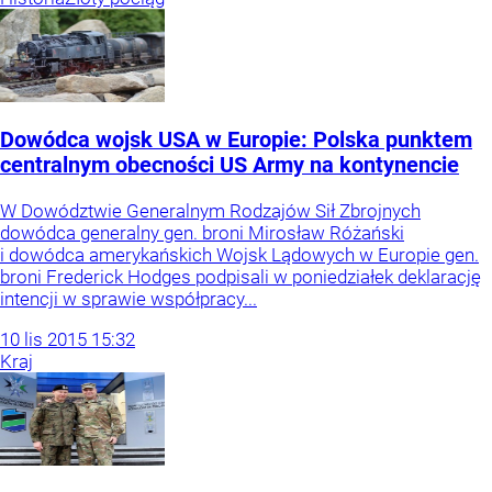
Dowódca wojsk USA w Europie: Polska punktem
centralnym obecności US Army na kontynencie
W Dowództwie Generalnym Rodzajów Sił Zbrojnych
dowódca generalny gen. broni Mirosław Różański
i dowódca amerykańskich Wojsk Lądowych w Europie gen.
broni Frederick Hodges podpisali w poniedziałek deklarację
intencji w sprawie współpracy...
10
lis
2015
15:32
Kraj