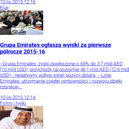
10
lis
2015
12:16
Kraj
Grupa Emirates ogłasza wyniki za pierwsze
półrocze 2015-16
- Grupa Emirates: zyski zwiększone o 65% do 3,7 mld AED
(10 mld USD), przychody na poziomie 46,1 mld AED (12,6 mld
USD) - negatywny wpływ silnej pozycji dolara; - Linie
Emirates: utrzymanie ciągłej rentowności i rozwoju dzięki
rosnącej...
10
lis
2015
12:14
Firmy i rynki