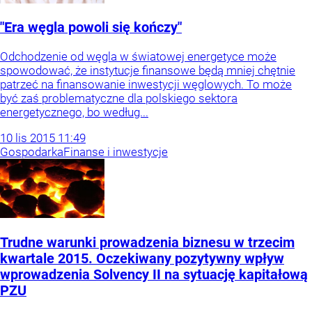
"Era węgla powoli się kończy"
Odchodzenie od węgla w światowej energetyce może
spowodować, że instytucje finansowe będą mniej chętnie
patrzeć na finansowanie inwestycji węglowych. To może
być zaś problematyczne dla polskiego sektora
energetycznego, bo według...
10
lis
2015
11:49
Gospodarka
Finanse i inwestycje
Trudne warunki prowadzenia biznesu w trzecim
kwartale 2015. Oczekiwany pozytywny wpływ
wprowadzenia Solvency II na sytuację kapitałową
PZU