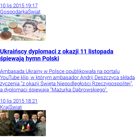
10
lis
2015
19:17
Gospodarka
Świat
Ukraińscy dyplomaci z okazji 11 listopada
śpiewają hymn Polski
Ambasada Ukrainy w Polsce opublikowała na portalu
YouTube klip, w którym ambasador Andrij Deszczyca składa
życzenia "z okazji Święta Niepodległości Rzeczypospolitej",
a dyplomaci śpiewają "Mazurka Dąbrowskiego".
10
lis
2015
18:21
Kraj
Świat