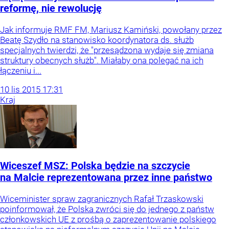
reformę, nie rewolucję
Jak informuje RMF FM, Mariusz Kamiński, powołany przez
Beatę Szydło na stanowisko koordynatora ds. służb
specjalnych twierdzi, że "przesądzona wydaje się zmiana
struktury obecnych służb". Miałaby ona polegać na ich
łączeniu i...
10
lis
2015
17:31
Kraj
Wiceszef MSZ: Polska będzie na szczycie
na Malcie reprezentowana przez inne państwo
Wiceminister spraw zagranicznych Rafał Trzaskowski
poinformował, że Polska zwróci się do jednego z państw
członkowskich UE z prośbą o zaprezentowanie polskiego