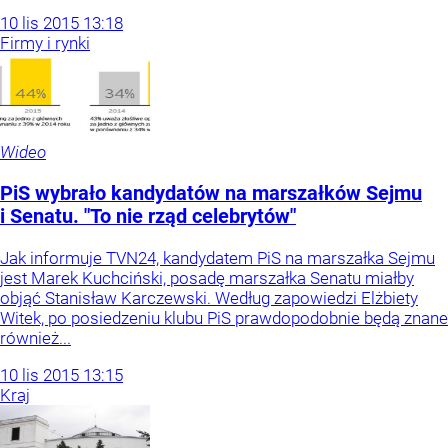
10
lis
2015
13:18
Firmy i rynki
Wideo
PiS wybrało kandydatów na marszałków Sejmu
i Senatu. "To nie rząd celebrytów"
Jak informuje TVN24, kandydatem PiS na marszałka Sejmu
jest Marek Kuchciński, posadę marszałka Senatu miałby
objąć Stanisław Karczewski. Według zapowiedzi Elżbiety
Witek, po posiedzeniu klubu PiS prawdopodobnie będą znane
również...
10
lis
2015
13:15
Kraj