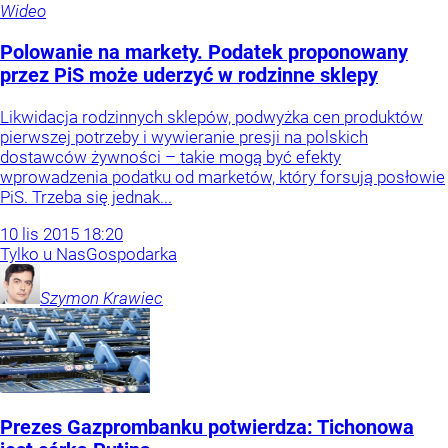
Wideo
Polowanie na markety. Podatek proponowany
przez PiS może uderzyć w rodzinne sklepy
Likwidacja rodzinnych sklepów, podwyżka cen produktów
pierwszej potrzeby i wywieranie presji na polskich
dostawców żywności – takie mogą być efekty
wprowadzenia podatku od marketów, który forsują posłowie
PiS. Trzeba się jednak...
10
lis
2015
18:20
Tylko u Nas
Gospodarka
Szymon
Krawiec
Prezes Gazprombanku potwierdza: Tichonowa