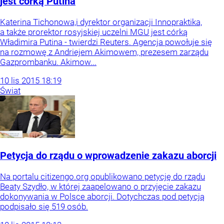
jest córką Putina
Katerina Tichonowa,i dyrektor organizacji Innopraktika,
a także prorektor rosyjskiej uczelni MGU jest córką
Władimira Putina - twierdzi Reuters. Agencja powołuje się
na rozmowę z Andriejem Akimowem, prezesem zarządu
Gazprombanku. Akimow...
10
lis
2015
18:19
Świat
Petycja do rządu o wprowadzenie zakazu aborcji
Na portalu citizengo.org opublikowano petycję do rządu
Beaty Szydło, w której zaapelowano o przyjęcie zakazu
dokonywania w Polsce aborcji. Dotychczas pod petycją
podpisało się 519 osób.