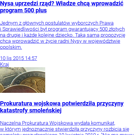
Nysa uprzedzi rząd? Władze chcą wprowadzić
program 500 plus
Jednym z głównych postulatów wyborczych Prawa
i Sprawiedliwości był program gwarantujący 500 złotych
na drugie i każde kolejne dziecko. Taką samą propozycję
chcą wprowadzić w życie radni Nysy w województwie
opolskim.
10
lis
2015
14:57
Kraj
Prokuratura wojskowa potwierdziła przyczyny
katastrofy smoleńskiej
Naczelna Prokuratura Wojskowa wydała komunikat,
w którym jednoznacznie stwierdziła przyczyny rozbicia się
samolotu prezydenckiego 10 kwietnia 2010 r. "Nie ma mowy