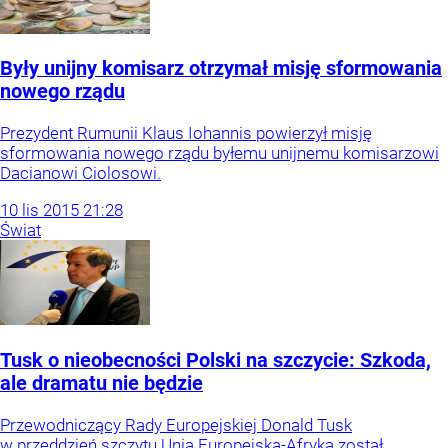
Były unijny komisarz otrzymał misję sformowania
nowego rządu
Prezydent Rumunii Klaus Iohannis powierzył misję
sformowania nowego rządu byłemu unijnemu komisarzowi
Dacianowi Ciolosowi.
10
lis
2015
21:28
Świat
Tusk o nieobecności Polski na szczycie: Szkoda,
ale dramatu nie będzie
Przewodniczący Rady Europejskiej Donald Tusk
w przeddzień szczytu Unia Europejska-Afryka został