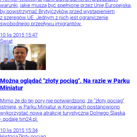
warunki, jakie muszą być spełnione przez Unię Europejską,
by powstrzymać Brytyjczyków przed wystąpieniem
z szeregów UE. Jednym z nich jest ograniczenie
swobodnego przepływu imigrantów.
10
lis
2015
15:47
Świat
Można oglądać "złoty pociąg". Na razie w Parku
Miniatur
Mimo że do tej pory nie potwierdzono, że "złoty pociąg"
istnieje, w Parku Miniatur w Kowarach postanowiono
wykorzystać nową atrakcję turystyczną Dolnego Śląska
- podaje tvn24.pl.
10
lis
2015
15:34
Historia
Złoty pociąg