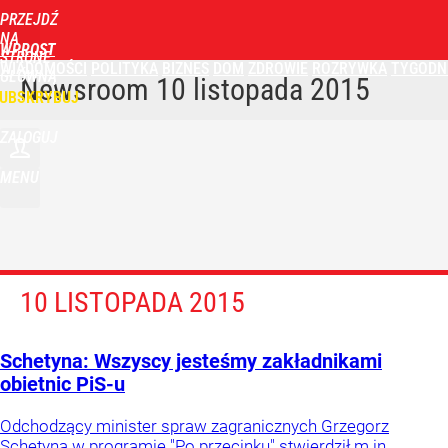
PRZEJDŹ
NA
WPROST
STRONĘ
WIADOMOŚCI
POLITYKA
BIZNES
DOM
ZDROWIE
ROZRYWKA
TYGODN
GŁÓWNĄ
Newsroom
10 listopada 2015
UBSKRYBUJ
ZALOGUJ
MENU
10 LISTOPADA 2015
Schetyna: Wszyscy jesteśmy zakładnikami
obietnic PiS-u
Odchodzący minister spraw zagranicznych Grzegorz
Schetyna w programie "Po przecinku" stwierdził m.in.,