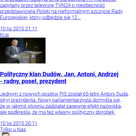
zapytany przez telewizję TVN24 o nieobecność
przedstawiciela Polski na nieformalnym szczycie Rady
Europejskiej, który odbędzie się 12...
10
lis
2015
21:11
Kraj
Polityczny klan Dudów. Jan, Antoni, Andrzej
- radny, poseł, prezydent
Jednym z nowych posłów PiS został 65-letni Antoni Duda,
stryj prezydenta. Nowy parlamentarzysta domyśla się,
że w jakimś stopniu zadziałał zapewne efekt nazwiska,
ale podkreśla, że ma też własny polityczny dorobek.
10
lis
2015
20:11
Tylko u Nas