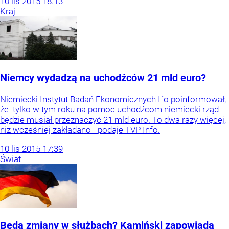
10
lis
2015
18:13
Kraj
Niemcy wydadzą na uchodźców 21 mld euro?
Niemiecki Instytut Badań Ekonomicznych Ifo poinformował,
że tylko w tym roku na pomoc uchodźcom niemiecki rząd
będzie musiał przeznaczyć 21 mld euro. To dwa razy więcej,
niż wcześniej zakładano - podaje TVP Info.
10
lis
2015
17:39
Świat
Będą zmiany w służbach? Kamiński zapowiada