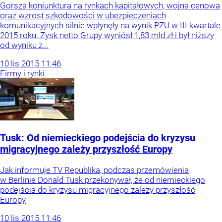
Gorsza koniunktura na rynkach kapitałowych, wojna cenowa
oraz wzrost szkodowości w ubezpieczeniach
komunikacyjnych silnie wpłynęły na wynik PZU w III kwartale
2015 roku. Zysk netto Grupy wyniósł 1,83 mld zł i był niższy
od wyniku z...
10
lis
2015
11:46
Firmy i rynki
Tusk: Od niemieckiego podejścia do kryzysu
migracyjnego zależy przyszłość Europy
Jak informuje TV Republika, podczas przemówienia
w Berlinie Donald Tusk przekonywał, że od niemieckiego
podejścia do kryzysu migracyjnego zależy przyszłość
Europy
10
lis
2015
11:46