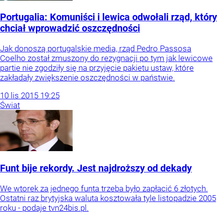
Portugalia: Komuniści i lewica odwołali rząd, który
chciał wprowadzić oszczędności
Jak donoszą portugalskie media, rząd Pedro Passosa
Coelho został zmuszony do rezygnacji po tym jak lewicowe
partie nie zgodziły się na przyjęcie pakietu ustaw, które
zakładały zwiększenie oszczędności w państwie.
10
lis
2015
19:25
Świat
Funt bije rekordy. Jest najdroższy od dekady
We wtorek za jednego funta trzeba było zapłacić 6 złotych.
Ostatni raz brytyjska waluta kosztowała tyle listopadzie 2005
roku - podaje tvn24bis.pl.