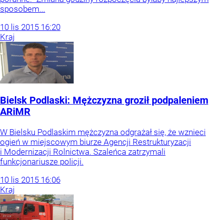
sposobem...
10
lis
2015
16:20
Kraj
Bielsk Podlaski: Mężczyzna groził podpaleniem
ARiMR
W Bielsku Podlaskim mężczyzna odgrażał się, że wznieci
ogień w miejscowym biurze Agencji Restrukturyzacji
i Modernizacji Rolnictwa. Szaleńca zatrzymali
funkcjonariusze policji.
10
lis
2015
16:06
Kraj