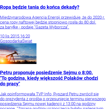
Ropa będzie tania do końca dekady?
Międzynarodowa Agencja Energii przewiduje, że do 2020 r.
cena ropy naftowej będzie stopniowo rosła do 80 dol.
za baryłkę - podaje "Gazeta Wyborcza".
10
lis
2015
16:20
Gospodarka
Świat
Petru proponuje posiedzenie Sejmu o 8:00.
"To godzina, kiedy większość Polaków chodzi
do pracy"
Jak poinformowała TVP Info, Ryszard Petru zwrócił się
do prezydenta z prośbą o przesunięcie terminu pierwszego
posiedzenia Sejmu nowej kadencji z 13:00 na godziny
poranne. "Zmiana godziny rozpoczęcia byłaby najlepszym