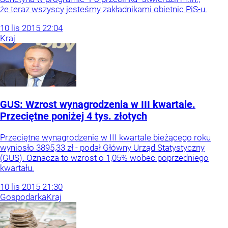
że teraz wszyscy jesteśmy zakładnikami obietnic PiS-u.
10
lis
2015
22:04
Kraj
GUS: Wzrost wynagrodzenia w III kwartale.
Przeciętne poniżej 4 tys. złotych
Przeciętne wynagrodzenie w III kwartale bieżącego roku
wyniosło 3895,33 zł - podał Główny Urząd Statystyczny
(GUS). Oznacza to wzrost o 1,05% wobec poprzedniego
kwartału.
10
lis
2015
21:30
Gospodarka
Kraj