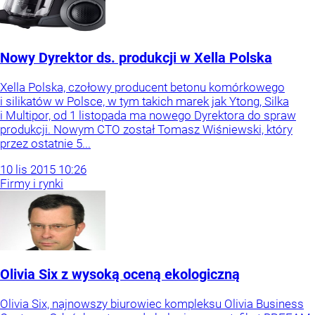
Nowy Dyrektor ds. produkcji w Xella Polska
Xella Polska, czołowy producent betonu komórkowego
i silikatów w Polsce, w tym takich marek jak Ytong, Silka
i Multipor, od 1 listopada ma nowego Dyrektora do spraw
produkcji. Nowym CTO został Tomasz Wiśniewski, który
przez ostatnie 5...
10
lis
2015
10:26
Firmy i rynki
Olivia Six z wysoką oceną ekologiczną
Olivia Six, najnowszy biurowiec kompleksu Olivia Business