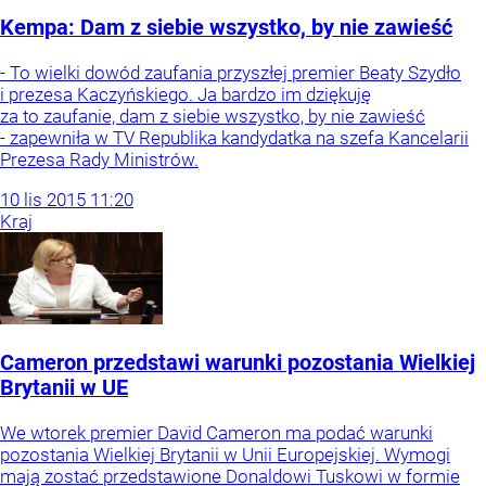
Kempa: Dam z siebie wszystko, by nie zawieść
- To wielki dowód zaufania przyszłej premier Beaty Szydło
i prezesa Kaczyńskiego. Ja bardzo im dziękuję
za to zaufanie, dam z siebie wszystko, by nie zawieść
- zapewniła w TV Republika kandydatka na szefa Kancelarii
Prezesa Rady Ministrów.
10
lis
2015
11:20
Kraj
Cameron przedstawi warunki pozostania Wielkiej
Brytanii w UE
We wtorek premier David Cameron ma podać warunki
pozostania Wielkiej Brytanii w Unii Europejskiej. Wymogi
mają zostać przedstawione Donaldowi Tuskowi w formie