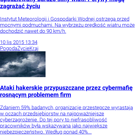
zagrażać życiu
Instytut Meteorologii i Gospodarki Wodnej ostrzega przed
mocnymi podmuchami. Na wybrzeżu prędkość wiatru może
dochodzić nawet do 90 km/h.
10
lis
2015
13:34
Pogoda
Życie
Kraj
Ataki hakerskie przypuszczane przez cybermafię
rosnącym problemem firm
Zdaniem 59% badanych, organizacje przestępcze wyrastają
w oczach przedsiębiorstw na najpoważniejsze
cyberzagrożenie. Do tej pory to niefrasobliwość
pracowników była wskazywana jako największe
niebezpieczeństwo. Według ponad 40%...