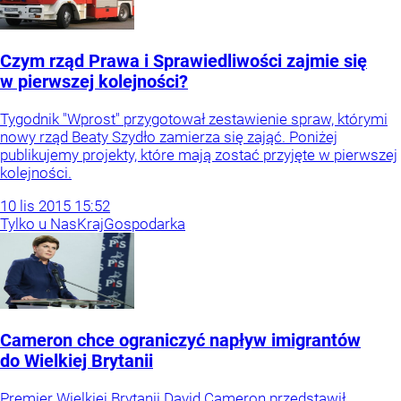
Czym rząd Prawa i Sprawiedliwości zajmie się
w pierwszej kolejności?
Tygodnik "Wprost" przygotował zestawienie spraw, którymi
nowy rząd Beaty Szydło zamierza się zająć. Poniżej
publikujemy projekty, które mają zostać przyjęte w pierwszej
kolejności.
10
lis
2015
15:52
Tylko u Nas
Kraj
Gospodarka
Cameron chce ograniczyć napływ imigrantów
do Wielkiej Brytanii
Premier Wielkiej Brytanii David Cameron przedstawił