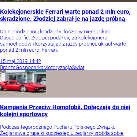
Kolekcjonerskie Ferrari warte ponad 2 mln euro,
skradzione. Złodziej zabrał je na jazdę próbną
Do niecodziennej kradzieży doszło w niemieckim
Düsseldorfie. Złodziej podał się za kolekcjonera
samochodów i korzystając z jazdy próbnej, ukradł warte
ponad 2 mln euro, Ferrari.
15
maj
2019
14:42
Branże
Gospodarka
Motoryzacja
Świat
Kampania Przeciw Homofobii. Dołączają do niej
kolejni sportowcy
Podczas tegorocznego Pucharu Polskiego Związku
Żeglarstwa grupa kilkudziesięciu żeglarzy zrobiła sobie