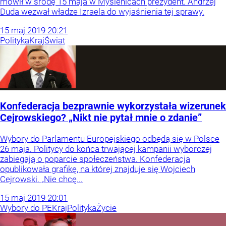
mówił w środę 15 maja w Myślenicach prezydent. Andrzej
Duda wezwał władze Izraela do wyjaśnienia tej sprawy.
15
maj
2019
20:21
Polityka
Kraj
Świat
Konfederacja bezprawnie wykorzystała wizerunek
Cejrowskiego? „Nikt nie pytał mnie o zdanie”
Wybory do Parlamentu Europejskiego odbędą się w Polsce
26 maja. Politycy do końca trwającej kampanii wyborczej
zabiegają o poparcie społeczeństwa. Konfederacja
opublikowała grafikę, na której znajduje się Wojciech
Cejrowski. „Nie chcę...
15
maj
2019
20:01
Wybory do PE
Kraj
Polityka
Życie