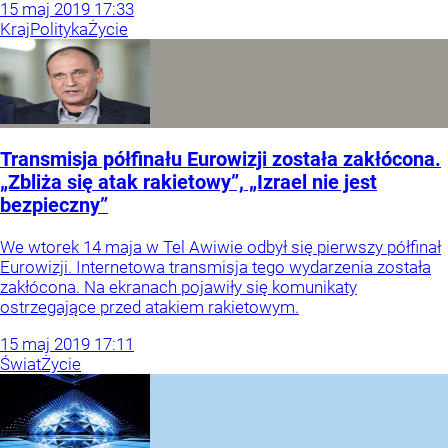
15
maj
2019
17:33
Kraj
Polityka
Życie
Transmisja półfinału Eurowizji została zakłócona.
„Zbliża się atak rakietowy”, „Izrael nie jest
bezpieczny”
We wtorek 14 maja w Tel Awiwie odbył się pierwszy półfinał
Eurowizji. Internetowa transmisja tego wydarzenia została
zakłócona. Na ekranach pojawiły się komunikaty
ostrzegające przed atakiem rakietowym.
15
maj
2019
17:11
Świat
Życie