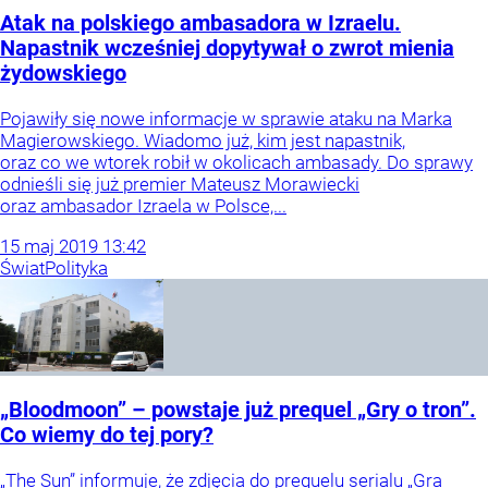
Atak na polskiego ambasadora w Izraelu.
Napastnik wcześniej dopytywał o zwrot mienia
żydowskiego
Pojawiły się nowe informacje w sprawie ataku na Marka
Magierowskiego. Wiadomo już, kim jest napastnik,
oraz co we wtorek robił w okolicach ambasady. Do sprawy
odnieśli się już premier Mateusz Morawiecki
oraz ambasador Izraela w Polsce,...
15
maj
2019
13:42
Świat
Polityka
„Bloodmoon” – powstaje już prequel „Gry o tron”.
Co wiemy do tej pory?
„The Sun” informuje, że zdjęcia do prequelu serialu „Gra