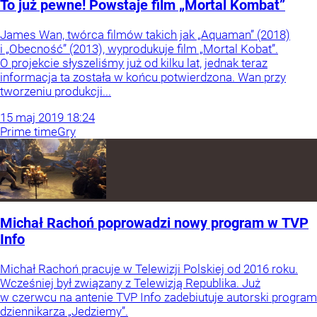
To już pewne! Powstaje film „Mortal Kombat”
James Wan, twórca filmów takich jak „Aquaman” (2018)
i „Obecność” (2013), wyprodukuje film „Mortal Kobat”.
O projekcie słyszeliśmy już od kilku lat, jednak teraz
informacja ta została w końcu potwierdzona. Wan przy
tworzeniu produkcji...
15
maj
2019
18:24
Prime time
Gry
Michał Rachoń poprowadzi nowy program w TVP
Info
Michał Rachoń pracuje w Telewizji Polskiej od 2016 roku.
Wcześniej był związany z Telewizją Republika. Już
w czerwcu na antenie TVP Info zadebiutuje autorski program
dziennikarza „Jedziemy”.