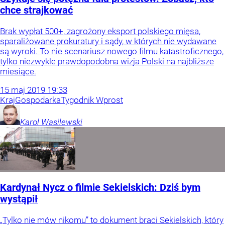
chce strajkować
Brak wypłat 500+, zagrożony eksport polskiego mięsa,
sparaliżowane prokuratury i sądy, w których nie wydawane
są wyroki. To nie scenariusz nowego filmu katastroficznego,
tylko niezwykle prawdopodobna wizja Polski na najbliższe
miesiące.
15
maj
2019
19:33
Kraj
Gospodarka
Tygodnik Wprost
Karol
Wasilewski
Kardynał Nycz o filmie Sekielskich: Dziś bym
wystąpił
„Tylko nie mów nikomu” to dokument braci Sekielskich, który