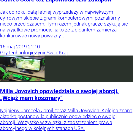
Jak co roku, datę letniej wyprzedaży w największym
cyfrowym sklepie z grami komputerowymi poznaliśmy
nieco przed czasem. Tym razem jednak gracze szykują się
na wyjątkowe promocje, jako że z gigantem zamierza
konkurować nowy poważny...
15
maj
2019
21:10
Gry
Technologie
Życie
Świat
Kraj
Milla Jovovich opowiedziała o swojej aborcji.
„Wciąż mam koszmary”
Najpierw Jameela Jamil, teraz Milla Jovovich. Kolejna znana
aktorka postanowiła publicznie opowiedzieć o swojej
aborcji. Wszystko w związku z zaostrzeniem prawa
aborcyjnego w kolejnych stanach USA.