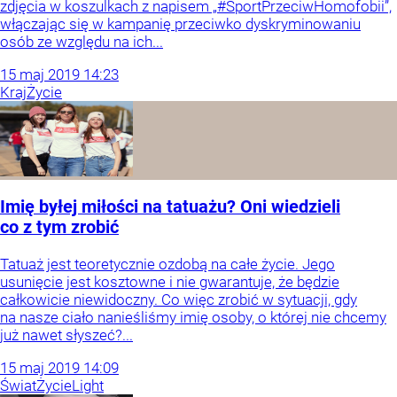
zdjęcia w koszulkach z napisem „#SportPrzeciwHomofobii”,
włączając się w kampanię przeciwko dyskryminowaniu
osób ze względu na ich...
15
maj
2019
14:23
Kraj
Życie
Imię byłej miłości na tatuażu? Oni wiedzieli
co z tym zrobić
Tatuaż jest teoretycznie ozdobą na całe życie. Jego
usunięcie jest kosztowne i nie gwarantuje, że będzie
całkowicie niewidoczny. Co więc zrobić w sytuacji, gdy
na nasze ciało nanieśliśmy imię osoby, o której nie chcemy
już nawet słyszeć?...
15
maj
2019
14:09
Świat
Życie
Light