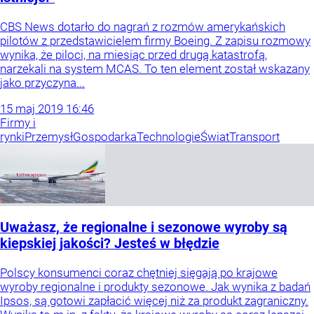
CBS News dotarło do nagrań z rozmów amerykańskich
pilotów z przedstawicielem firmy Boeing. Z zapisu rozmowy
wynika, że piloci, na miesiąc przed drugą katastrofą,
narzekali na system MCAS. To ten element został wskazany
jako przyczyna...
15
maj
2019
16:46
Firmy i
rynki
Przemysł
Gospodarka
Technologie
Świat
Transport
Uważasz, że regionalne i sezonowe wyroby są
kiepskiej jakości? Jesteś w błędzie
Polscy konsumenci coraz chętniej sięgają po krajowe
wyroby regionalne i produkty sezonowe. Jak wynika z badań
Ipsos, są gotowi zapłacić więcej niż za produkt zagraniczny.