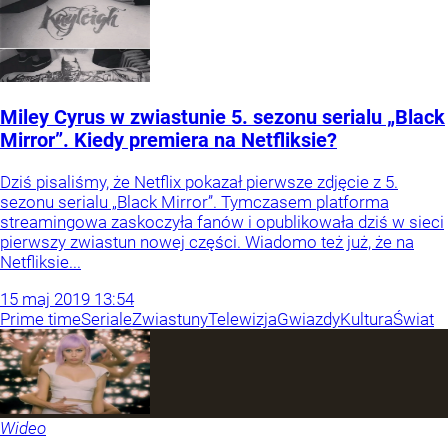
Miley Cyrus w zwiastunie 5. sezonu serialu „Black
Mirror”. Kiedy premiera na Netfliksie?
Dziś pisaliśmy, że Netflix pokazał pierwsze zdjęcie z 5.
sezonu serialu „Black Mirror”. Tymczasem platforma
streamingowa zaskoczyła fanów i opublikowała dziś w sieci
pierwszy zwiastun nowej części. Wiadomo też już, że na
Netfliksie...
15
maj
2019
13:54
Prime time
Seriale
Zwiastuny
Telewizja
Gwiazdy
Kultura
Świat
Wideo