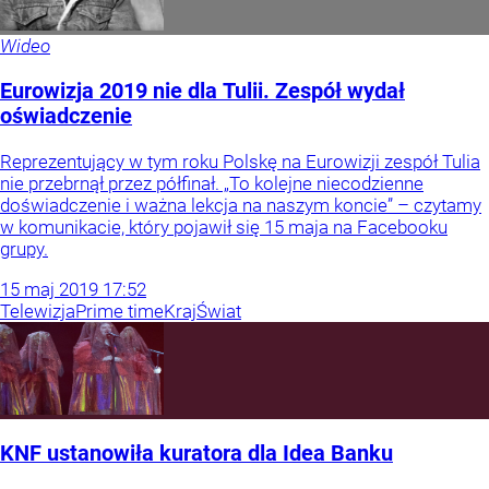
Wideo
Eurowizja 2019 nie dla Tulii. Zespół wydał
oświadczenie
Reprezentujący w tym roku Polskę na Eurowizji zespół Tulia
nie przebrnął przez półfinał. „To kolejne niecodzienne
doświadczenie i ważna lekcja na naszym koncie” – czytamy
w komunikacie, który pojawił się 15 maja na Facebooku
grupy.
15
maj
2019
17:52
Telewizja
Prime time
Kraj
Świat
KNF ustanowiła kuratora dla Idea Banku