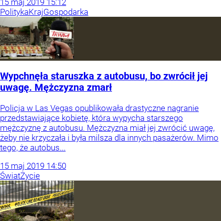
15
maj
2019
15:12
Polityka
Kraj
Gospodarka
Wypchnęła staruszka z autobusu, bo zwrócił jej
uwagę. Mężczyzna zmarł
Policja w Las Vegas opublikowała drastyczne nagranie
przedstawiające kobietę, która wypycha starszego
mężczyznę z autobusu. Mężczyzna miał jej zwrócić uwagę,
żeby nie krzyczała i była milsza dla innych pasażerów. Mimo
tego, że autobus...
15
maj
2019
14:50
Świat
Życie