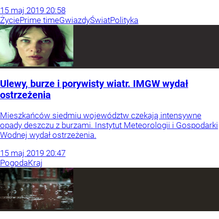
15
maj
2019
20:58
Życie
Prime time
Gwiazdy
Świat
Polityka
Ulewy, burze i porywisty wiatr. IMGW wydał
ostrzeżenia
Mieszkańców siedmiu województw czekają intensywne
opady deszczu z burzami. Instytut Meteorologii i Gospodarki
Wodnej wydał ostrzeżenia.
15
maj
2019
20:47
Pogoda
Kraj