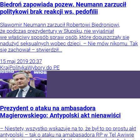
Biedroń zapowiada pozew. Neumann zarzucił
politykowi brak reakcji ws. pedofilii
Sławomir Neumann zarzucił Robertowi Biedroniowi,
że podczas prezydentury w Słupsku, nie wyjaśniał
we właściwy sposób spraw osób, które dopuszczały się
nadużyć seksualnych wobec dzieci. – Nie mów nikomu. Tak
się zachował – stwierdził...
15
maj
2019
20:37
Kraj
Polityka
Wybory do PE
Prezydent o ataku na ambasadora
Magierowskiego: Antypolski akt nienawiści
– Niestety, wszystko wskazuje na to, że był to po prostu akt
antypolski – tak o ataku na amabasadora RP w Tel Awiwie