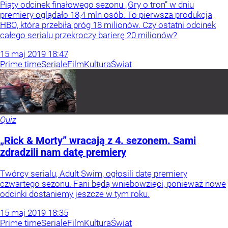
Piąty odcinek finałowego sezonu „Gry o tron” w dniu
premiery oglądało 18,4 mln osób. To pierwsza produkcja
HBO, która przebiła próg 18 milionów. Czy ostatni odcinek
całego serialu przekroczy barierę 20 milionów?
15
maj
2019
18:47
Prime time
Seriale
Film
Kultura
Świat
Quiz
„Rick & Morty” wracają z 4. sezonem. Sami
zdradzili nam datę premiery
Twórcy serialu, Adult Swim, ogłosili datę premiery
czwartego sezonu. Fani będą wniebowzięci, ponieważ nowe
odcinki dostaniemy jeszcze w tym roku.
15
maj
2019
18:35
Prime time
Seriale
Film
Kultura
Świat