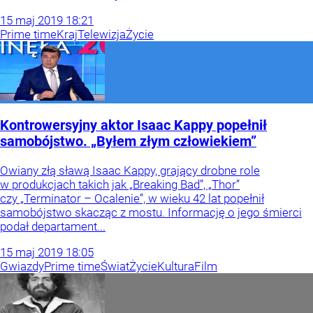
15
maj
2019
18:21
Prime time
Kraj
Telewizja
Życie
Kontrowersyjny aktor Isaac Kappy popełnił
samobójstwo. „Byłem złym człowiekiem”
Owiany złą sławą Isaac Kappy, grający drobne role
w produkcjach takich jak „Breaking Bad”, „Thor”
czy „Terminator – Ocalenie”, w wieku 42 lat popełnił
samobójstwo skacząc z mostu. Informację o jego śmierci
podał departament...
15
maj
2019
18:05
Gwiazdy
Prime time
Świat
Życie
Kultura
Film