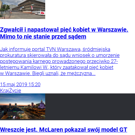
Zgwałcił i napastował pięć kobiet w Warszawie.
Mimo to nie stanie przed sądem
Jak informuje portal TVN Warszawa, śródmiejska
prokuratura skierowała do sądu wniosek o umorzenie
postępowania karnego prowadzonego przeciwko 27-
letniemu Kamilowi W., który zaatakował pięć kobiet
w Warszawie. Biegli uznali, że mężczyzna...
15
maj
2019
15:20
Kraj
Życie
Wreszcie jest. McLaren pokazał swój model GT