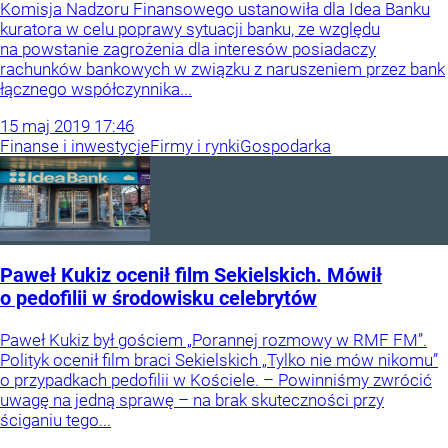
Komisja Nadzoru Finansowego ustanowiła dla Idea Banku
kuratora w celu poprawy sytuacji banku, ze względu
na powstanie zagrożenia dla interesów posiadaczy
rachunków bankowych w związku z naruszeniem przez bank
łącznego współczynnika...
15
maj
2019
17:46
Finanse i inwestycje
Firmy i rynki
Gospodarka
Paweł Kukiz ocenił film Sekielskich. Mówił
o pedofilii w środowisku celebrytów
Paweł Kukiz był gościem „Porannej rozmowy w RMF FM”.
Polityk ocenił film braci Sekielskich „Tylko nie mów nikomu”
o przypadkach pedofilii w Kościele. – Powinniśmy zwrócić
uwagę na jedną sprawę – na brak skuteczności przy
ściganiu tego...