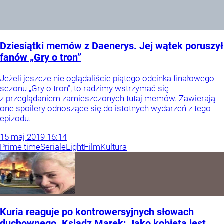
Dziesiątki memów z Daenerys. Jej wątek poruszył
fanów „Gry o tron”
Jeżeli jeszcze nie oglądaliście piątego odcinka finałowego
sezonu „Gry o tron”, to radzimy wstrzymać się
z przeglądaniem zamieszczonych tutaj memów. Zawierają
one spoilery odnoszące się do istotnych wydarzeń z tego
epizodu.
15
maj
2019
16:14
Prime time
Seriale
Light
Film
Kultura
Kuria reaguje po kontrowersyjnych słowach
duchownego. Ksiądz Marek: Jako kobieta jest