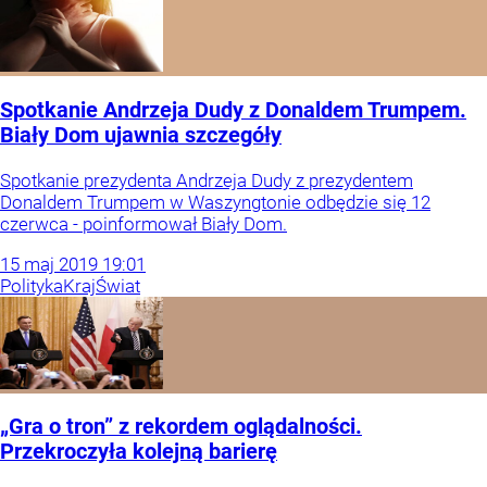
Spotkanie Andrzeja Dudy z Donaldem Trumpem.
Biały Dom ujawnia szczegóły
Spotkanie prezydenta Andrzeja Dudy z prezydentem
Donaldem Trumpem w Waszyngtonie odbędzie się 12
czerwca - poinformował Biały Dom.
15
maj
2019
19:01
Polityka
Kraj
Świat
„Gra o tron” z rekordem oglądalności.
Przekroczyła kolejną barierę