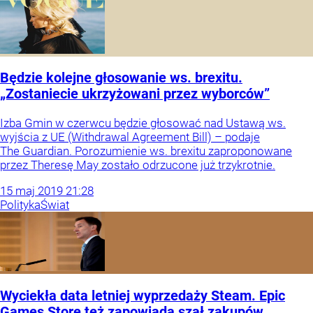
Będzie kolejne głosowanie ws. brexitu.
„Zostaniecie ukrzyżowani przez wyborców”
Izba Gmin w czerwcu będzie głosować nad Ustawą ws.
wyjścia z UE (Withdrawal Agreement Bill) – podaje
The Guardian. Porozumienie ws. brexitu zaproponowane
przez Theresę May zostało odrzucone już trzykrotnie.
15
maj
2019
21:28
Polityka
Świat
Wyciekła data letniej wyprzedaży Steam. Epic
Games Store też zapowiada szał zakupów