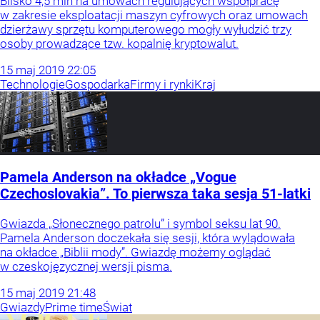
Blisko 4,5 mln na umowach regulujących współpracę
w zakresie eksploatacji maszyn cyfrowych oraz umowach
dzierżawy sprzętu komputerowego mogły wyłudzić trzy
osoby prowadzące tzw. kopalnię kryptowalut.
15
maj
2019
22:05
Technologie
Gospodarka
Firmy i rynki
Kraj
Pamela Anderson na okładce „Vogue
Czechoslovakia”. To pierwsza taka sesja 51-latki
Gwiazda „Słonecznego patrolu” i symbol seksu lat 90.
Pamela Anderson doczekała się sesji, która wylądowała
na okładce „Biblii mody”. Gwiazdę możemy oglądać
w czeskojęzycznej wersji pisma.
15
maj
2019
21:48
Gwiazdy
Prime time
Świat