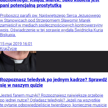
pani potencjalną prostytutką
Proboszcz parafii pw. Najświętszego Serca Jezusowego
w Stanowicach pod Strzegomiem Sławomir Marek
zamieścił w mediach społecznościowych kontrowersyjny
wpis. Oświadczenie w tej sprawie wydała Świdnicka Kuria
Biskupia.
15
maj
2019
16:01
Kraj
Życie
Rozpoznasz teledysk po jednym kadrze? Sprawdź
się w naszym quizie
Jesteś fanem muzyki? Rozpoznajesz największe przeboje
po jednej nutce? Oglądasz teledyski? Jeżeli na wszystkie
te pytanie odpowiedzieliście twierdząco, koniecznie musicie