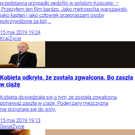
przedstawia przypadki pedofilii w polskim Kościele. –
Przeżyłem ten film bardzo. Jako metropolita warszawski,
jako kapłan i jako człowiek przepraszam osoby
pokrzywdzone za ból,...
15
maj
2019
19:24
Kraj
Życie
Kobieta odkryła, że została zgwałcona. Bo zaszła
w ciążę
Kobieta dowiedziała się o tym, że została zgwałcona,
ponieważ zaszła w ciążę. Podejrzany mężczyzna
nie przyznaje się do winy.
15
maj
2019
19:13
Świat
Życie