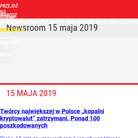
PRZEJDŹ
NA
WPROST
STRONĘ
WIADOMOŚCI
POLITYKA
BIZNES
DOM
ZDROWIE
ROZRYWKA
TYGODN
GŁÓWNĄ
Newsroom
15 maja 2019
UBSKRYBUJ
ZALOGUJ
MENU
15 MAJA 2019
Twórcy największej w Polsce „kopalni
kryptowalut” zatrzymani. Ponad 100
poszkodowanych