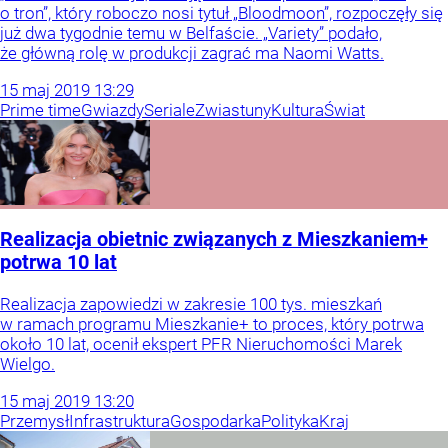
o tron”, który roboczo nosi tytuł „Bloodmoon”, rozpoczęły się
już dwa tygodnie temu w Belfaście. „Variety” podało,
że główną rolę w produkcji zagrać ma Naomi Watts.
15
maj
2019
13:29
Prime time
Gwiazdy
Seriale
Zwiastuny
Kultura
Świat
Realizacja obietnic związanych z Mieszkaniem+
potrwa 10 lat
Realizacja zapowiedzi w zakresie 100 tys. mieszkań
w ramach programu Mieszkanie+ to proces, który potrwa
około 10 lat, ocenił ekspert PFR Nieruchomości Marek
Wielgo.
15
maj
2019
13:20
Przemysł
Infrastruktura
Gospodarka
Polityka
Kraj