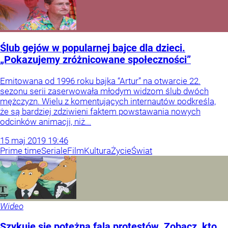
Ślub gejów w popularnej bajce dla dzieci.
„Pokazujemy zróżnicowane społeczności”
Emitowana od 1996 roku bajka “Artur” na otwarcie 22.
sezonu serii zaserwowała młodym widzom ślub dwóch
mężczyzn. Wielu z komentujących internautów podkreśla,
że są bardziej zdziwieni faktem powstawania nowych
odcinków animacji, niż...
15
maj
2019
19:46
Prime time
Seriale
Film
Kultura
Życie
Świat
Wideo
Szykuje się potężna fala protestów. Zobacz, kto