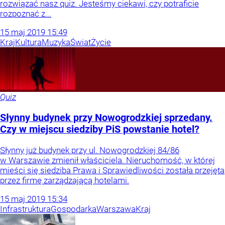
rozwiązać nasz quiz. Jesteśmy ciekawi, czy potraficie
rozpoznać z...
15
maj
2019
15:49
Kraj
Kultura
Muzyka
Świat
Życie
Quiz
Słynny budynek przy Nowogrodzkiej sprzedany.
Czy w miejscu siedziby PiS powstanie hotel?
Słynny już budynek przy ul. Nowogrodzkiej 84/86
w Warszawie zmienił właściciela. Nieruchomość, w której
mieści się siedziba Prawa i Sprawiedliwości została przejęta
przez firmę zarządzającą hotelami.
15
maj
2019
15:34
Infrastruktura
Gospodarka
Warszawa
Kraj