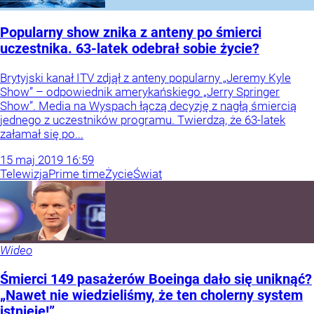
Popularny show znika z anteny po śmierci
uczestnika. 63-latek odebrał sobie życie?
Brytyjski kanał ITV zdjął z anteny popularny „Jeremy Kyle
Show” – odpowiednik amerykańskiego „Jerry Springer
Show”. Media na Wyspach łączą decyzję z nagłą śmiercią
jednego z uczestników programu. Twierdzą, że 63-latek
załamał się po...
15
maj
2019
16:59
Telewizja
Prime time
Życie
Świat
Wideo
Śmierci 149 pasażerów Boeinga dało się uniknąć?
„Nawet nie wiedzieliśmy, że ten cholerny system
istnieje!”