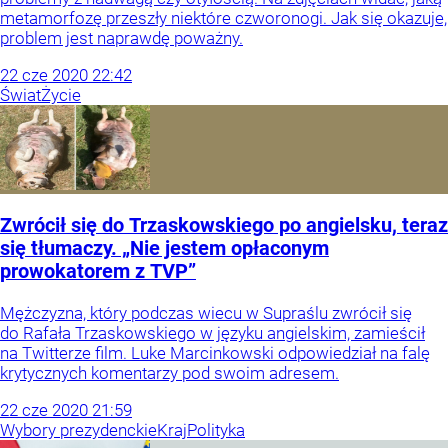
metamorfozę przeszły niektóre czworonogi. Jak się okazuje,
problem jest naprawdę poważny.
22
cze
2020
22:42
Świat
Życie
Zwrócił się do Trzaskowskiego po angielsku, teraz
się tłumaczy. „Nie jestem opłaconym
prowokatorem z TVP”
Mężczyzna, który podczas wiecu w Supraślu zwrócił się
do Rafała Trzaskowskiego w języku angielskim, zamieścił
na Twitterze film. Luke Marcinkowski odpowiedział na falę
krytycznych komentarzy pod swoim adresem.
22
cze
2020
21:59
Wybory prezydenckie
Kraj
Polityka