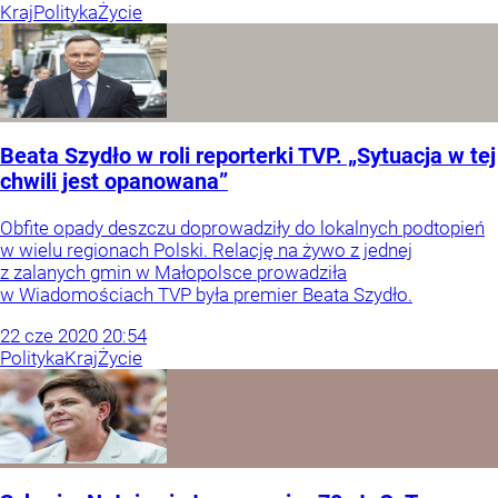
Kraj
Polityka
Życie
Beata Szydło w roli reporterki TVP. „Sytuacja w tej
chwili jest opanowana”
Obfite opady deszczu doprowadziły do lokalnych podtopień
w wielu regionach Polski. Relację na żywo z jednej
z zalanych gmin w Małopolsce prowadziła
w Wiadomościach TVP była premier Beata Szydło.
22
cze
2020
20:54
Polityka
Kraj
Życie