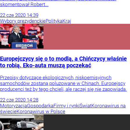
skomentował Robert...
22
cze
2020
14:39
Wybory prezydenckie
Polityka
Kraj
Europejczycy się o to modlą, a Chińczycy właśnie
to robią. Eko-auta muszą poczekać
Przepisy dotyczące ekologicznych, niskoemisyjnych
samochodów zostaną poluzowane w Chinach. Europejscy
producenci też by tego chcieli, ale raczej się nie zapowiada.
22
cze
2020
14:28
Motoryzacja
Gospodarka
Firmy i rynki
Świat
Koronawirus na
świecie
Koronawirus w Polsce