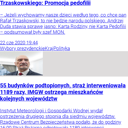
Trzaskowskiego: Promocja pedofilii
– Jeżeli wychowamy nasze dzieci według tego, co chce pan
Rafał Trzaskowski, to nie będzie narodu polskiego. Andrzej
Duda stawia sprawę jasno: Karta Rodziny, nie Karta Pedofilii
– podsumował były szef MON.
22
cze
2020
19:44
Wybory prezydenckie
Kraj
Polityka
55 budynków podtopionych, straż interweniowała
1189 razy. IMGW ostrzega mieszkańców
kolejnych województw
Instytut Meteorologii i Gospodarki Wodnej wydał
ostrzeżenia drugiego stopnia dla siedmiu województw.
Rządowe Centrum Bezpieczeństwa podało, że do godziny
16:00 Straż Pożarna odnotowała 1189 interwencji.