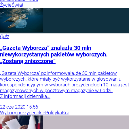
Życie
Świat
Quiz
„Gazeta Wyborcza” znalazła 30 mln
niewykorzystanych pakietów wyborczych.
„Zostaną zniszczone”
„Gazeta Wyborcza” poinformowała, że 30 mln pakietów
wyborczych, które miały być wykorzystane w głosowaniu
korespondencyjnym w wyborach prezydenckich 10 maja jest
magazynowanych w pocztowym magazynie w Łodzi.
Z informacji dziennika...
22
cze
2020
15:56
Wybory prezydenckie
Polityka
Kraj