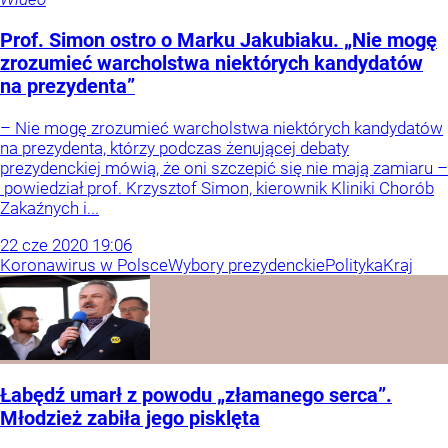
Prof. Simon ostro o Marku Jakubiaku. „Nie mogę
zrozumieć warcholstwa niektórych kandydatów
na prezydenta”
– Nie mogę zrozumieć warcholstwa niektórych kandydatów
na prezydenta, którzy podczas żenującej debaty
prezydenckiej mówią, że oni szczepić się nie mają zamiaru –
powiedział prof. Krzysztof Simon, kierownik Kliniki Chorób
Zakaźnych i...
22
cze
2020
19:06
Koronawirus w Polsce
Wybory prezydenckie
Polityka
Kraj
Łabędź umarł z powodu „złamanego serca”.
Młodzież zabiła jego pisklęta