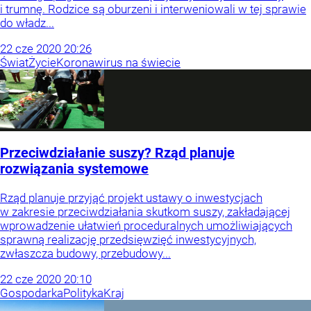
i trumnę. Rodzice są oburzeni i interweniowali w tej sprawie
do władz...
22
cze
2020
20:26
Świat
Życie
Koronawirus na świecie
Przeciwdziałanie suszy? Rząd planuje
rozwiązania systemowe
Rząd planuje przyjąć projekt ustawy o inwestycjach
w zakresie przeciwdziałania skutkom suszy, zakładającej
wprowadzenie ułatwień proceduralnych umożliwiających
sprawną realizację przedsięwzięć inwestycyjnych,
zwłaszcza budowy, przebudowy...
22
cze
2020
20:10
Gospodarka
Polityka
Kraj