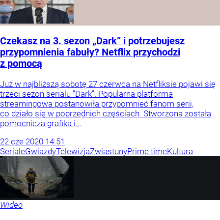
Czekasz na 3. sezon „Dark” i potrzebujesz
przypomnienia fabuły? Netflix przychodzi
z pomocą
Już w najbliższą sobotę 27 czerwca na Netfliksie pojawi się
trzeci sezon serialu "Dark". Popularna platforma
streamingowa postanowiła przypomnieć fanom serii,
co działo się w poprzednich częściach. Stworzona została
pomocnicza grafika i...
22
cze
2020
14:51
Seriale
Gwiazdy
Telewizja
Zwiastuny
Prime time
Kultura
Wideo