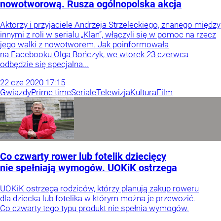
nowotworową. Rusza ogólnopolska akcja
Aktorzy i przyjaciele Andrzeja Strzeleckiego, znanego między
innymi z roli w serialu „Klan”, włączyli się w pomoc na rzecz
jego walki z nowotworem. Jak poinformowała
na Facebooku Olga Bończyk, we wtorek 23 czerwca
odbędzie się specjalna...
22
cze
2020
17:15
Gwiazdy
Prime time
Seriale
Telewizja
Kultura
Film
Co czwarty rower lub fotelik dziecięcy
nie spełniają wymogów. UOKiK ostrzega
UOKiK ostrzega rodziców, którzy planują zakup roweru
dla dziecka lub fotelika w którym można je przewozić.
Co czwarty tego typu produkt nie spełnia wymogów.