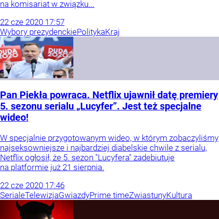
na komisariat w związku...
22
cze
2020
17:57
Wybory prezydenckie
Polityka
Kraj
Pan Piekła powraca. Netflix ujawnił datę premiery
5. sezonu serialu „Lucyfer”. Jest też specjalne
wideo!
W specjalnie przygotowanym wideo, w którym zobaczyliśmy
najseksowniejsze i najbardziej diabelskie chwile z serialu,
Netflix ogłosił, że 5. sezon "Lucyfera" zadebiutuje
na platformie już 21 sierpnia.
22
cze
2020
17:46
Seriale
Telewizja
Gwiazdy
Prime time
Zwiastuny
Kultura