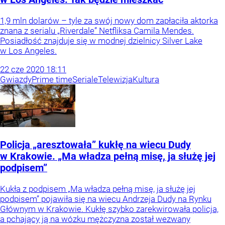
1,9 mln dolarów – tyle za swój nowy dom zapłaciła aktorka
znana z serialu „Riverdale” Netfliksa Camila Mendes.
Posiadłość znajduje się w modnej dzielnicy Silver Lake
w Los Angeles.
22
cze
2020
18:11
Gwiazdy
Prime time
Seriale
Telewizja
Kultura
Policja „aresztowała” kukłę na wiecu Dudy
w Krakowie. „Ma władza pełną misę, ja służę jej
podpisem”
Kukła z podpisem „Ma władza pełną misę, ja służę jej
podpisem” pojawiła się na wiecu Andrzeja Dudy na Rynku
Głównym w Krakowie. Kukłę szybko zarekwirowała policja,
a pchający ją na wózku mężczyzna został wezwany