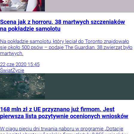
Scena jak z horroru. 38 martwych szczeniaków
na pokładzie samolotu
Na pokładzie samolotu, który leciał do Toronto znajdowało
się około 500 psów – podaje The Guardian. 38 zwierząt było
martwych.
22
cze
2020
15:45
Świat
Życie
168 mln zł z UE przyznano już firmom. Jest
pierwsza lista pozytywnie ocenionych wniosków
W ciągu pięciu dni trwania naboru w programie „Dotacje