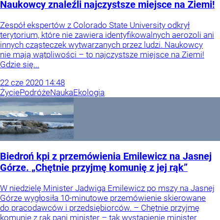
Naukowcy znaleźli najczystsze miejsce na Ziemi!
Zespół ekspertów z Colorado State University odkrył
terytorium, które nie zawiera identyfikowalnych aerozoli ani
innych cząsteczek wytwarzanych przez ludzi. Naukowcy
nie mają wątpliwości – to najczystsze miejsce na Ziemi!
Gdzie się...
22
cze
2020
14:48
Życie
Podróże
Nauka
Ekologia
Biedroń kpi z przemówienia Emilewicz na Jasnej
Górze. „Chętnie przyjmę komunię z jej rąk”
W niedzielę Minister Jadwiga Emilewicz po mszy na Jasnej
Górze wygłosiła 10-minutowe przemówienie skierowane
do pracodawców i przedsiębiorców. – Chętnie przyjmę
komunię z rąk pani minister – tak wystąpienie minister