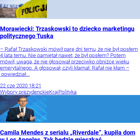
Morawiecki: Trzaskowski to dziecko marketingu
politycznego Tuska
– Rafał Trzaskowski mówił parę dni temu, że nie był posłem
4 lata temu. Nie pamiętał nawet, że był posłem? Potem
mówił, uwaga, że nie głosował przeciwko obniżce wieku
emerytalnego. A głosował, czyli kłamał. Rafał nie kłam –
powiedział...
22
cze
2020
18:21
Wybory prezydenckie
Kraj
Polityka
Camila Mendes z serialu „Riverdale”, kupiła dom
w Los Angeles. Tak będzie mieszkać