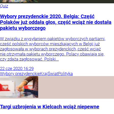
Quiz
Wybory prezydenckie 2020. Belgia: Część
Polaków już oddała głos, część wciąż nie dostała
pakietu wyborczego
W związku z wysyłaniem pakietów wyborczych partiami,
cześć polskich wyborców mieszkających w Belgii już
zagłosowała w wyborach prezydenckich, cześć wciąż
nie otrzymała pakietu wyborczego. Polacy obawiają się,
czy zdąża zagłosować. Polski...
22
cze
2020
16:29
Wybory prezydenckie
Kraj
Świat
Polityka
Targi uzbrojenia w Kielcach wciąż niepewne