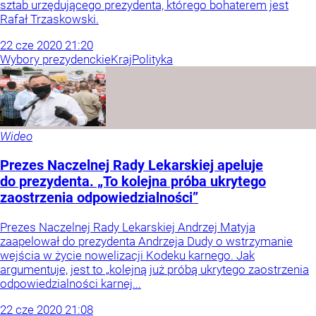
sztab urzędującego prezydenta, którego bohaterem jest
Rafał Trzaskowski.
22
cze
2020
21:20
Wybory prezydenckie
Kraj
Polityka
Wideo
Prezes Naczelnej Rady Lekarskiej apeluje
do prezydenta. „To kolejna próba ukrytego
zaostrzenia odpowiedzialności”
Prezes Naczelnej Rady Lekarskiej Andrzej Matyja
zaapelował do prezydenta Andrzeja Dudy o wstrzymanie
wejścia w życie nowelizacji Kodeku karnego. Jak
argumentuje, jest to „kolejną już próbą ukrytego zaostrzenia
odpowiedzialności karnej...
22
cze
2020
21:08