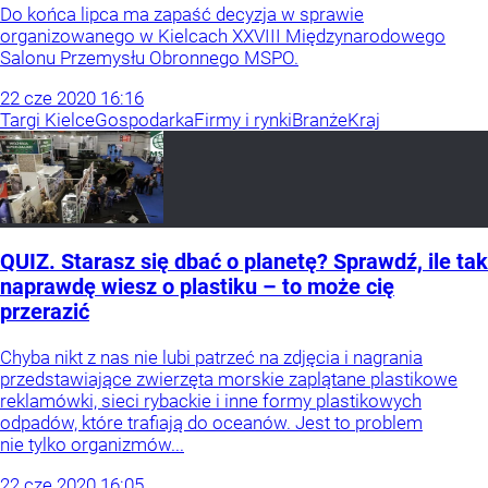
Do końca lipca ma zapaść decyzja w sprawie
organizowanego w Kielcach XXVIII Międzynarodowego
Salonu Przemysłu Obronnego MSPO.
22
cze
2020
16:16
Targi Kielce
Gospodarka
Firmy i rynki
Branże
Kraj
QUIZ. Starasz się dbać o planetę? Sprawdź, ile tak
naprawdę wiesz o plastiku – to może cię
przerazić
Chyba nikt z nas nie lubi patrzeć na zdjęcia i nagrania
przedstawiające zwierzęta morskie zaplątane plastikowe
reklamówki, sieci rybackie i inne formy plastikowych
odpadów, które trafiają do oceanów. Jest to problem
nie tylko organizmów...
22
cze
2020
16:05