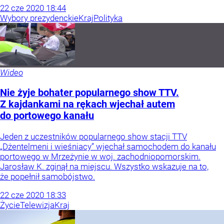
22
cze
2020
18:44
Wybory prezydenckie
Kraj
Polityka
Wideo
Nie żyje bohater popularnego show TTV.
Z kajdankami na rękach wjechał autem
do portowego kanału
Jeden z uczestników popularnego show stacji TTV
„Dżentelmeni i wieśniacy” wjechał samochodem do kanału
portowego w Mrzeżynie w woj. zachodniopomorskim.
Jarosław K. zginął na miejscu. Wszystko wskazuje na to,
że popełnił samobójstwo.
22
cze
2020
18:33
Życie
Telewizja
Kraj