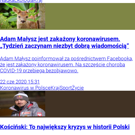
Adam Małysz jest zakażony koronawirusem.
„Tydzień zaczynam niezbyt dobrą wiadomością”
Adam Małysz poinformował za pośrednictwem Facebooka,
że jest zakażony koronawirusem. Na szczęście choroba
COVID-19 przebiega bezobjawowo.
22
cze
2020
15:31
Koronawirus w Polsce
Kraj
Sport
Życie
Kościński: To największy kryzys w historii Polski