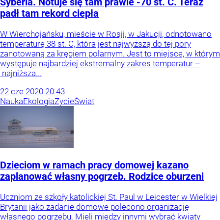
Syberia. Notuje się tam prawie -70 st. C. Teraz
padł tam rekord ciepła
W Wierchojańsku, mieście w Rosji, w Jakucji, odnotowano
temperaturę 38 st. C, która jest najwyższą do tej pory
zanotowaną za kręgiem polarnym. Jest to miejsce, w którym
występuje najbardziej ekstremalny zakres temperatur –
najniższa...
22
cze
2020
20:43
Nauka
Ekologia
Życie
Świat
Dzieciom w ramach pracy domowej kazano
zaplanować własny pogrzeb. Rodzice oburzeni
Uczniom ze szkoły katolickiej St. Paul w Leicester w Wielkiej
Brytanii jako zadanie domowe polecono organizację
własnego pogrzebu. Mieli między innymi wybrać kwiaty