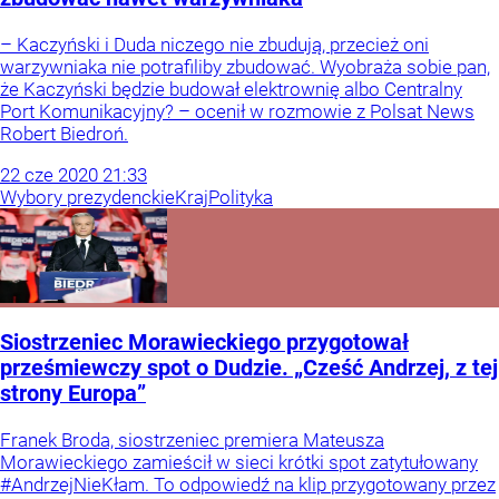
– Kaczyński i Duda niczego nie zbudują, przecież oni
warzywniaka nie potrafiliby zbudować. Wyobraża sobie pan,
że Kaczyński będzie budował elektrownię albo Centralny
Port Komunikacyjny? – ocenił w rozmowie z Polsat News
Robert Biedroń.
22
cze
2020
21:33
Wybory prezydenckie
Kraj
Polityka
Siostrzeniec Morawieckiego przygotował
prześmiewczy spot o Dudzie. „Cześć Andrzej, z tej
strony Europa”
Franek Broda, siostrzeniec premiera Mateusza
Morawieckiego zamieścił w sieci krótki spot zatytułowany
#AndrzejNieKłam. To odpowiedź na klip przygotowany przez