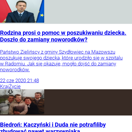
Rodzina prosi o pomoc w poszukiwaniu dziecka.
Doszło do zamiany noworodków?
Państwo Zielińscy z gminy Szydłowiec na Mazowszu
poszukuje swojego dziecka, które urodziło się w szpitalu
w Radomiu. Jak się okazuje, mogło dojść do zamiany
noworodków.
22
cze
2020
21:48
Kraj
Życie
Biedroń: Kaczyński i Duda nie potrafiliby
zbudować nawet warzywniaka