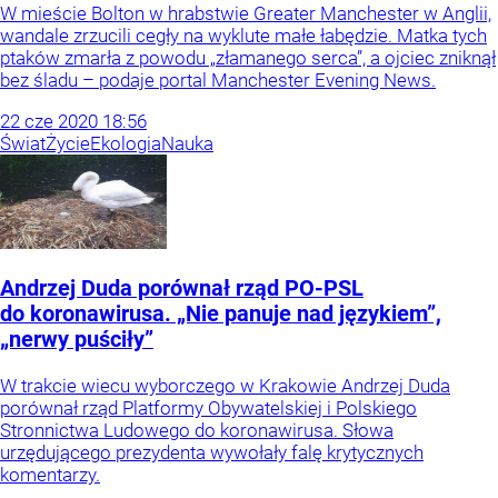
W mieście Bolton w hrabstwie Greater Manchester w Anglii,
wandale zrzucili cegły na wyklute małe łabędzie. Matka tych
ptaków zmarła z powodu „złamanego serca”, a ojciec zniknął
bez śladu – podaje portal Manchester Evening News.
22
cze
2020
18:56
Świat
Życie
Ekologia
Nauka
Andrzej Duda porównał rząd PO-PSL
do koronawirusa. „Nie panuje nad językiem”,
„nerwy puściły”
W trakcie wiecu wyborczego w Krakowie Andrzej Duda
porównał rząd Platformy Obywatelskiej i Polskiego
Stronnictwa Ludowego do koronawirusa. Słowa
urzędującego prezydenta wywołały falę krytycznych
komentarzy.