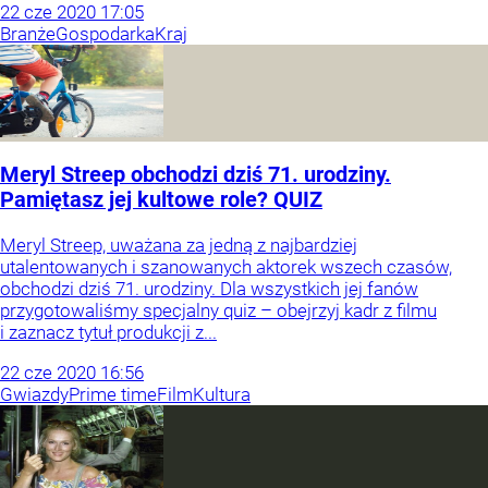
22
cze
2020
17:05
Branże
Gospodarka
Kraj
Meryl Streep obchodzi dziś 71. urodziny.
Pamiętasz jej kultowe role? QUIZ
Meryl Streep, uważana za jedną z najbardziej
utalentowanych i szanowanych aktorek wszech czasów,
obchodzi dziś 71. urodziny. Dla wszystkich jej fanów
przygotowaliśmy specjalny quiz – obejrzyj kadr z filmu
i zaznacz tytuł produkcji z...
22
cze
2020
16:56
Gwiazdy
Prime time
Film
Kultura