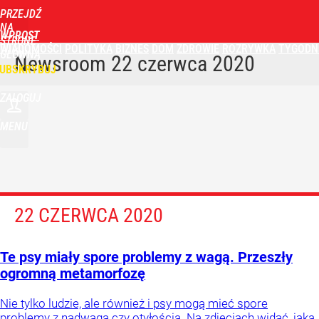
PRZEJDŹ
NA
WPROST
STRONĘ
WIADOMOŚCI
POLITYKA
BIZNES
DOM
ZDROWIE
ROZRYWKA
TYGODN
GŁÓWNĄ
Newsroom
22 czerwca 2020
UBSKRYBUJ
ZALOGUJ
MENU
22 CZERWCA 2020
Te psy miały spore problemy z wagą. Przeszły
ogromną metamorfozę
Nie tylko ludzie, ale również i psy mogą mieć spore
problemy z nadwagą czy otyłością. Na zdjęciach widać, jaką