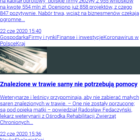
na kapitał obrotowy” polskie firmy złożyły 2 955 wniosków
na kwotę 554 mln zł. Oceniono już 858 projektów, z czego
847 pozytywnie. Nabór trwa, wciąż na biznesmenów czekają
ogromne...
22
cze
2020
15:40
Gospodarka
Firmy i rynki
Finanse i inwestycje
Koronawirus w
Polsce
Kraj
Znalezione w trawie sarny nie potrzebują pomocy
Weterynarze i leśnicy przypominają, aby nie zabierać małych
saren znalezionych w trawie. – One nie zostały porzucone;
są pod opieką matki – powiedział Radosław Fedaczyński,
lekarz weterynarii z Ośrodka Rehabilitacji Zwierząt
Chronionych...
22
cze
2020
15:36
Nauka
Ekologia
Kraj