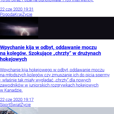
22
cze
2020
19:31
Pogoda
Kraj
Życie
Wpychanie kija w odbyt, oddawanie moczu
na kolegów. Szokujące „chrzty” w drużynach
hokejowych
Wpychanie kija hokejowego w odbyt, oddawanie moczu
na młodszych kolegów czy zmuszanie ich do picia spermy
- właśnie tak miały wyglądać „chrzty” dla nowych
zawodników w juniorskich rozgrywkach hokejowych
w Kanadzie.
22
cze
2020
19:17
Sport
Świat
Życie