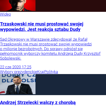
Wideo
Trzaskowski nie musi prostować swojej
wypowiedzi. Jest reakcja sztabu Dudy
Sąd Okręgowy w Warszawie zdecydował, że Rafał
Trzaskowski nie musi prostować swojej wypowiedzi
o milionie bezrobotnych. Do sprawy odniósł się
pełnomocnik wyborczy komitetu Andrzeja Dudy Krzysztof
Sobolewski.
22
cze
2020
17:25
Wybory prezydenckie
Kraj
Polityka
Andrzej Strzelecki walczy z chorobą