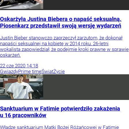
Oskarżyła Justina Biebera o napaść seksualną.
Piosenkarz przedstawił swoją wersję wydarzeń
Justin Bieber stanowczo zaprzeczył zarzutom, że dokonał
napaści seksualnej na kobietę w 2014 roku. 26-letni
wokalista zapowiedział, że podejmie kroki prawne w sprawie
oskarżeń.
22
cze
2020
14:18
Gwiazdy
Prime time
Świat
Życie
Sanktuarium w Fatimie potwierdziło zakażenia
u 16 pracowników
Władze sanktuarium Matki Bożej Różańcowej w Fatimie