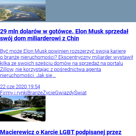
29 mln dolarów w gotówce. Elon Musk sprzedał
swój dom miliarderowi z Chin
Być może Elon Musk powinien rozszerzyć swoją karierę
o branżę nieruchomości? Ekscentryczny miliarder wystawił
kilka ze swoich sześciu domów na sprzedaż na portalu
Zillow, nie korzystając z pośrednictwa agenta
nieruchomości. Jak się...
22
cze
2020
19:54
Firmy i rynki
Branże
Życie
Gwiazdy
Świat
Macierewicz o Karcie LGBT podpisanej przez