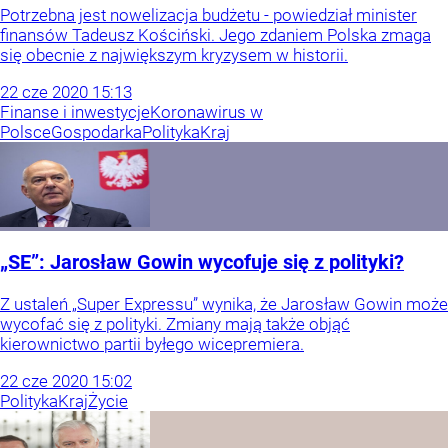
Potrzebna jest nowelizacja budżetu - powiedział minister
finansów Tadeusz Kościński. Jego zdaniem Polska zmaga
się obecnie z największym kryzysem w historii.
22
cze
2020
15:13
Finanse i inwestycje
Koronawirus w
Polsce
Gospodarka
Polityka
Kraj
„SE”: Jarosław Gowin wycofuje się z polityki?
Z ustaleń „Super Expressu” wynika, że Jarosław Gowin może
wycofać się z polityki. Zmiany mają także objąć
kierownictwo partii byłego wicepremiera.
22
cze
2020
15:02
Polityka
Kraj
Życie