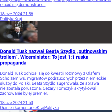
rzucić się demonstranci.
18
cze
2024
21:56
Polityka
Kraj
Donald Tusk nazwał Beatą Szydło „putinowskim
trollem”. Wiceminister: To jest 1:1 ruska
propaganda
Donald Tusk odniósł się do kwestii rozmowy z Olafem
Scholzem ws. migrantów podrzuconych przez niemieckie
służby do Polski. Beata Szydło sugerowała, że sprawa
nie została poruszona. Cezary Tomczyk skrytykował
zachowanie byłej premier.
18
cze
2024
21:53
Opinie i komentarze
Kraj
Polityka