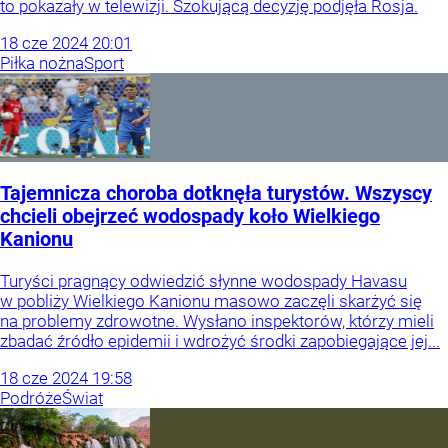
to pokazały w telewizji. Szokującą decyzję podjęła Rosja.
18
cze
2024
20:01
Piłka nożna
Sport
Tajemnicza choroba dotknęła turystów. Wszyscy
chcieli obejrzeć wodospady koło Wielkiego
Kanionu
Turyści pragnący odwiedzić słynne wodospady Havasu
w pobliży Wielkiego Kanionu masowo zaczęli skarżyć się
na problemy zdrowotne. Wysłano inspektorów, którzy mieli
zbadać źródło epidemii i wdrożyć środki zapobiegające jej...
18
cze
2024
19:58
Podróże
Świat