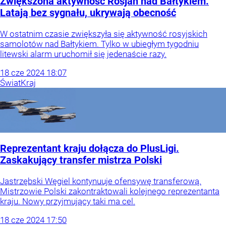
Zwiększona aktywność Rosjan nad Bałtykiem.
Latają bez sygnału, ukrywają obecność
W ostatnim czasie zwiększyła się aktywność rosyjskich
samolotów nad Bałtykiem. Tylko w ubiegłym tygodniu
litewski alarm uruchomił się jedenaście razy.
18
cze
2024
18:07
Świat
Kraj
Reprezentant kraju dołącza do PlusLigi.
Zaskakujący transfer mistrza Polski
Jastrzębski Węgiel kontynuuje ofensywę transferową.
Mistrzowie Polski zakontraktowali kolejnego reprezentanta
kraju. Nowy przyjmujący taki ma cel.
18
cze
2024
17:50