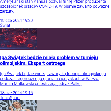
Amerykański stan Kansas pozwał firmę Pfizer, producenta
szczepionek przeciw COVID-19. W piśmie zawarto poważne
zarzuty.
18
cze
2024
19:20
Świat
Iga Świątek będzie miała problem w turnieju
olimpijskim. Ekspert ostrzega
Iga Świątek będzie wielką faworytką turnieju olimpijskiego
podczas tegorocznego grania na igrzyskach w Paryżu.
Marcin Matkowski przestrzega jednak Polkę.
18
cze
2024
19:15
Tenis
Sport