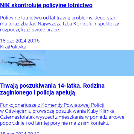
NIK skontroluje policyjne lotnictwo
Policyjne lotnictwo od lat trawią problemy. Jego stan
ma teraz zbadać Najwyższa Izba Kontroli. Inspektorzy
rozpoczęli już swoje prace.
18
cze
2024
20:15
Kraj
Polityka
Trwają poszukiwania 14-latka. Rodzina
zaginionego i policja apelują
Funkcjonariusze z Komendy Powiatowej Policji
w Oświęcimiu prowadzą poszukiwania Kuby Klimka.
Czternastolatek wyszedł z mieszkania w poniedziałkowe
popołudnie i od tamtej pory nie ma z nim kontaktu.