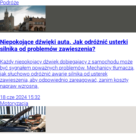
Podróże
Niepokojące dźwięki auta. Jak odróżnić usterki
silnika od problemów zawieszenia?
Każdy niepokojący dźwięk dobiegający z samochodu może
być sygnałem poważnych problemów. Mechanicy tłumaczą,
jak słuchowo odróżnić awarię silnika od usterek
zawieszenia, aby odpowiednio zareagować, zanim koszty
napraw wzrosną.
18
cze
2024
15:32
Motoryzacja