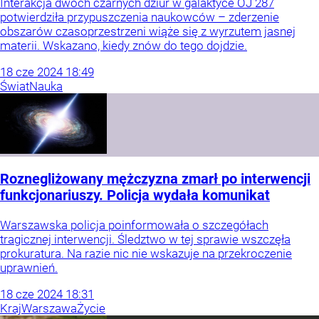
Interakcja dwóch czarnych dziur w galaktyce OJ 287
potwierdziła przypuszczenia naukowców – zderzenie
obszarów czasoprzestrzeni wiąże się z wyrzutem jasnej
materii. Wskazano, kiedy znów do tego dojdzie.
18
cze
2024
18:49
Świat
Nauka
Roznegliżowany mężczyzna zmarł po interwencji
funkcjonariuszy. Policja wydała komunikat
Warszawska policja poinformowała o szczegółach
tragicznej interwencji. Śledztwo w tej sprawie wszczęła
prokuratura. Na razie nic nie wskazuje na przekroczenie
uprawnień.
18
cze
2024
18:31
Kraj
Warszawa
Życie