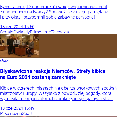
Byłeś fanem „13 posterunku” i wciąż wspominasz serial
z uśmiechem na twarzy? Sprawdź, ile z niego pamiętasz
i przy okazji przypomnij sobie zabawne perypetie!
18
cze
2024
15:50
Seriale
Gwiazdy
Prime time
Telewizja
Quiz
Błyskawiczna reakcja Niemców. Strefy kibica
na Euro 2024 zostaną zamknięte
Kibice w czterech miastach nie obejrzą wtorkowych spotkań
mistrzostw Europy. Wszystko z powodu złej pogody, która
wymusiła na organizatorach zamknięcie specjalnych stref.
18
cze
2024
15:49
Piłka nożna
Sport