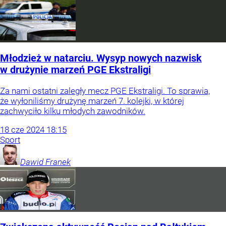
Młodzież w natarciu. Wysyp nowych nazwisk
w drużynie marzeń PGE Ekstraligi
Za nami ostatni zaległy mecz PGE Ekstraligi. To sprawia,
że wyłoniliśmy drużynę marzeń 7. kolejki, w której
zachwyciło kilku młodych zawodników.
18
cze
2024
18:15
Sport
Dawid
Franek