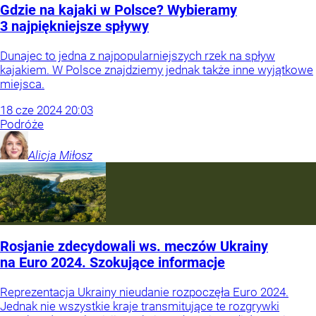
Gdzie na kajaki w Polsce? Wybieramy
3 najpiękniejsze spływy
Dunajec to jedna z najpopularniejszych rzek na spływ
kajakiem. W Polsce znajdziemy jednak także inne wyjątkowe
miejsca.
18
cze
2024
20:03
Podróże
Alicja
Miłosz
Rosjanie zdecydowali ws. meczów Ukrainy
na Euro 2024. Szokujące informacje
Reprezentacja Ukrainy nieudanie rozpoczęła Euro 2024.
Jednak nie wszystkie kraje transmitujące te rozgrywki