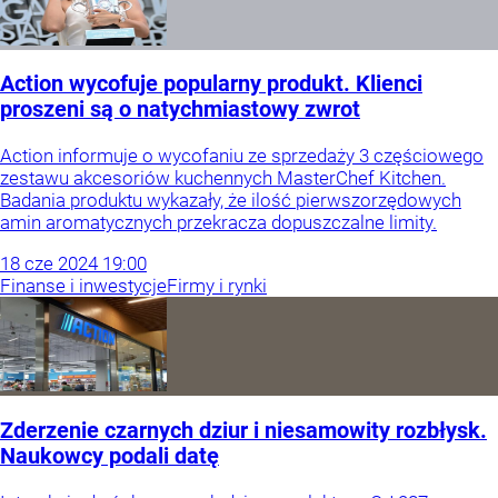
Action wycofuje popularny produkt. Klienci
proszeni są o natychmiastowy zwrot
Action informuje o wycofaniu ze sprzedaży 3 częściowego
zestawu akcesoriów kuchennych MasterChef Kitchen.
Badania produktu wykazały, że ilość pierwszorzędowych
amin aromatycznych przekracza dopuszczalne limity.
18
cze
2024
19:00
Finanse i inwestycje
Firmy i rynki
Zderzenie czarnych dziur i niesamowity rozbłysk.
Naukowcy podali datę