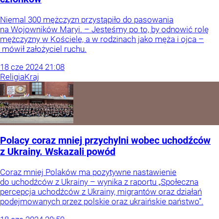
Niemal 300 mężczyzn przystąpiło do pasowania
na Wojowników Maryi. – Jesteśmy po to, by odnowić rolę
mężczyzny w Kościele, a w rodzinach jako męża i ojca –
mówił założyciel ruchu.
18
cze
2024
21:08
Religia
Kraj
Polacy coraz mniej przychylni wobec uchodźców
z Ukrainy. Wskazali powód
Coraz mniej Polaków ma pozytywne nastawienie
do uchodźców z Ukrainy – wynika z raportu „Społeczna
percepcja uchodźców z Ukrainy, migrantów oraz działań
podejmowanych przez polskie oraz ukraińskie państwo”.