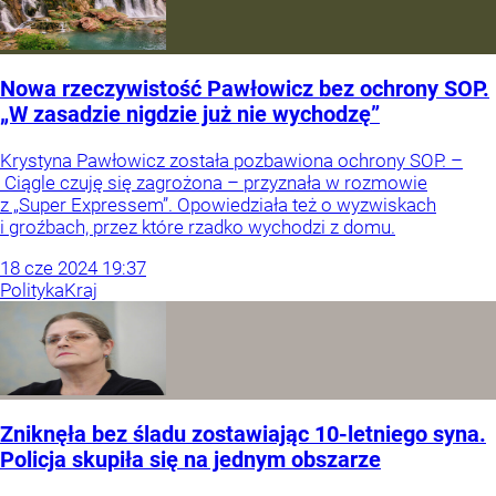
Nowa rzeczywistość Pawłowicz bez ochrony SOP.
„W zasadzie nigdzie już nie wychodzę”
Krystyna Pawłowicz została pozbawiona ochrony SOP. –
Ciągle czuję się zagrożona – przyznała w rozmowie
z „Super Expressem”. Opowiedziała też o wyzwiskach
i groźbach, przez które rzadko wychodzi z domu.
18
cze
2024
19:37
Polityka
Kraj
Zniknęła bez śladu zostawiając 10-letniego syna.
Policja skupiła się na jednym obszarze