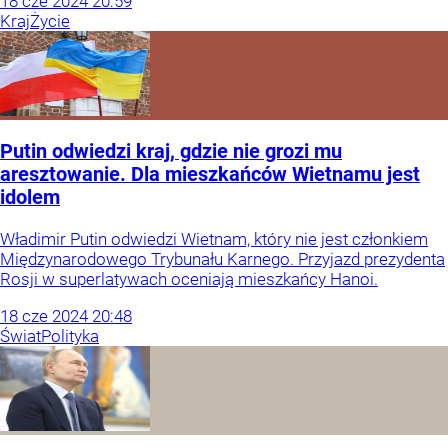
18
cze
2024
20:59
Kraj
Życie
Putin odwiedzi kraj, gdzie nie grozi mu
aresztowanie. Dla mieszkańców Wietnamu jest
idolem
Władimir Putin odwiedzi Wietnam, który nie jest członkiem
Międzynarodowego Trybunału Karnego. Przyjazd prezydenta
Rosji w superlatywach oceniają mieszkańcy Hanoi.
18
cze
2024
20:48
Świat
Polityka