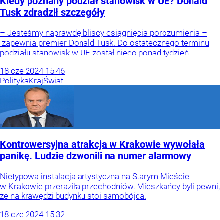
Kiedy poznany podział stanowisk w UE? Donald
Tusk zdradził szczegóły
– Jesteśmy naprawdę bliscy osiągnięcia porozumienia –
zapewnia premier Donald Tusk. Do ostatecznego terminu
podziału stanowisk w UE został nieco ponad tydzień.
18
cze
2024
15:46
Polityka
Kraj
Świat
Kontrowersyjna atrakcja w Krakowie wywołała
panikę. Ludzie dzwonili na numer alarmowy
Nietypowa instalacja artystyczna na Starym Mieście
w Krakowie przeraziła przechodniów. Mieszkańcy byli pewni,
że na krawędzi budynku stoi samobójca.
18
cze
2024
15:32