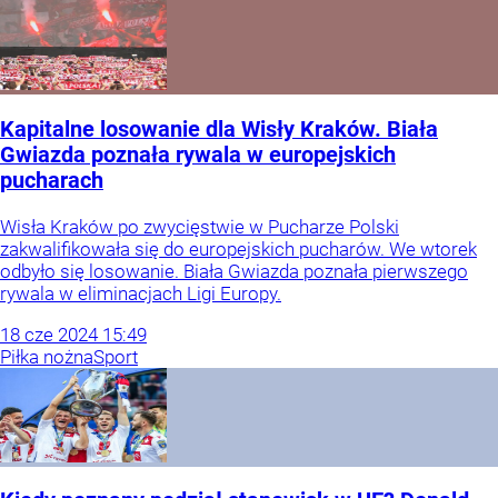
Kapitalne losowanie dla Wisły Kraków. Biała
Gwiazda poznała rywala w europejskich
pucharach
Wisła Kraków po zwycięstwie w Pucharze Polski
zakwalifikowała się do europejskich pucharów. We wtorek
odbyło się losowanie. Biała Gwiazda poznała pierwszego
rywala w eliminacjach Ligi Europy.
18
cze
2024
15:49
Piłka nożna
Sport