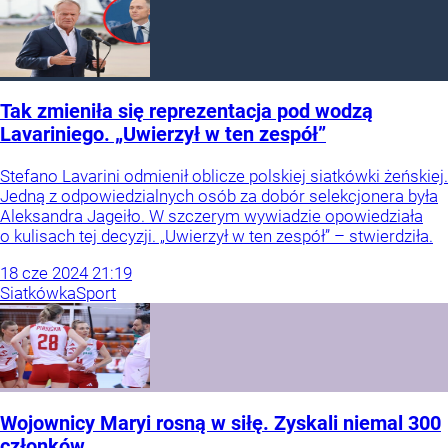
Tak zmieniła się reprezentacja pod wodzą
Lavariniego. „Uwierzył w ten zespół”
Stefano Lavarini odmienił oblicze polskiej siatkówki żeńskiej.
Jedną z odpowiedzialnych osób za dobór selekcjonera była
Aleksandra Jageiło. W szczerym wywiadzie opowiedziała
o kulisach tej decyzji. „Uwierzył w ten zespół” – stwierdziła.
18
cze
2024
21:19
Siatkówka
Sport
Wojownicy Maryi rosną w siłę. Zyskali niemal 300
członków