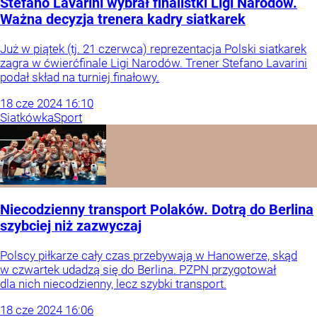
Stefano Lavarini wybrał finalistki Ligi Narodów.
Ważna decyzja trenera kadry siatkarek
Już w piątek (tj. 21 czerwca) reprezentacja Polski siatkarek
zagra w ćwierćfinale Ligi Narodów. Trener Stefano Lavarini
podał skład na turniej finałowy.
18
cze
2024
16:10
Siatkówka
Sport
Niecodzienny transport Polaków. Dotrą do Berlina
szybciej niż zazwyczaj
Polscy piłkarze cały czas przebywają w Hanowerze, skąd
w czwartek udadzą się do Berlina. PZPN przygotował
dla nich niecodzienny, lecz szybki transport.
18
cze
2024
16:06