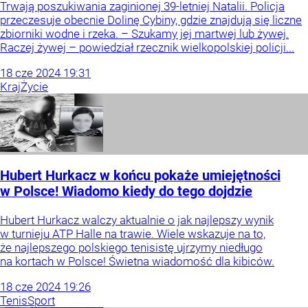
Trwają poszukiwania zaginionej 39-letniej Natalii. Policja
przeczesuje obecnie Dolinę Cybiny, gdzie znajdują się liczne
zbiorniki wodne i rzeka. – Szukamy jej martwej lub żywej.
Raczej żywej – powiedział rzecznik wielkopolskiej policji...
18
cze
2024
19:31
Kraj
Życie
Hubert Hurkacz w końcu pokaże umiejętności
w Polsce! Wiadomo kiedy do tego dojdzie
Hubert Hurkacz walczy aktualnie o jak najlepszy wynik
w turnieju ATP Halle na trawie. Wiele wskazuje na to,
że najlepszego polskiego tenisistę ujrzymy niedługo
na kortach w Polsce! Świetna wiadomość dla kibiców.
18
cze
2024
19:26
Tenis
Sport