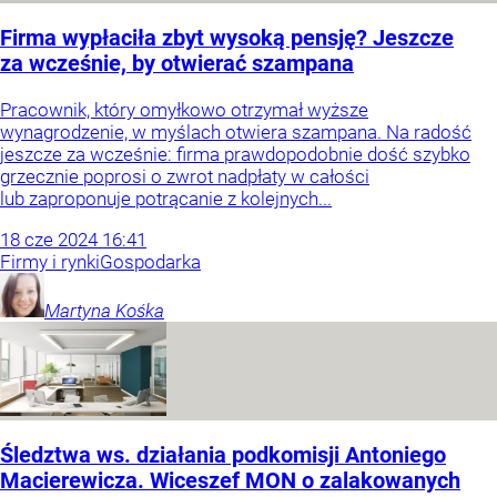
Firma wypłaciła zbyt wysoką pensję? Jeszcze
za wcześnie, by otwierać szampana
Pracownik, który omyłkowo otrzymał wyższe
wynagrodzenie, w myślach otwiera szampana. Na radość
jeszcze za wcześnie: firma prawdopodobnie dość szybko
grzecznie poprosi o zwrot nadpłaty w całości
lub zaproponuje potrącanie z kolejnych...
18
cze
2024
16:41
Firmy i rynki
Gospodarka
Martyna
Kośka
Śledztwa ws. działania podkomisji Antoniego
Macierewicza. Wiceszef MON o zalakowanych