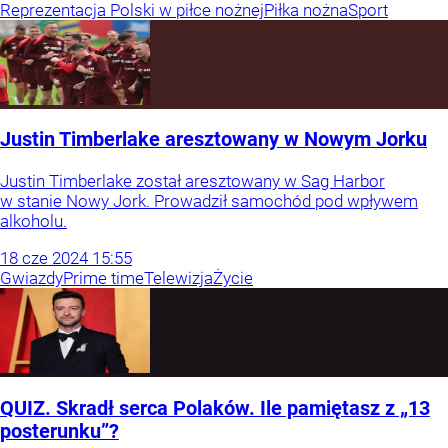
Reprezentacja Polski w piłce nożnej
Piłka nożna
Sport
Justin Timberlake aresztowany w Nowym Jorku
Justin Timberlake został aresztowany w Sag Harbor
w stanie Nowy Jork. Prowadził samochód pod wpływem
alkoholu.
18
cze
2024
15:55
Gwiazdy
Prime time
Telewizja
Życie
QUIZ. Skradł serca Polaków. Ile pamiętasz z „13
posterunku”?