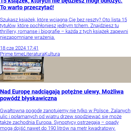
15 książek, których nie będziesz mógł odłożyć.
To warto przeczytać!
Szukasz książek, które wciągną Cię bez reszty? Oto lista 15
tytułów, które pochłoniesz jednym tchem. Znajdziesz tu
thrillery, romanse i biografie – każda z tych książek zapewni
niezapomniane wrażenia.
18
cze
2024
17:41
Prime time
Literatura
Kultura
Nad Europę nadciągają potężne ulewy. Możliwa
powódź błyskawiczna
Gwałtowną pogodę zanotujemy nie tylko w Polsce. Zalanych
ulic i połamanych od wiatru drzew spodziewać się może
także zachodnia Europa. Synoptycy ostrzegają – opady
mogą dojść nawet do 190 litrów na metr kwadratowy.