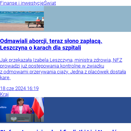
Finanse i inwestycje
Świat
Odmawiali aborcji, teraz słono zapłacą.
Leszczyna o karach dla szpitali
Jak przekazała Izabela Leszczyna, ministra zdrowia, NFZ
prowadzi już postępowania kontrolne w związku
z odmowami przerywania ciąży. Jedna z placówek dostała
karę.
18
cze
2024
16:19
Kraj