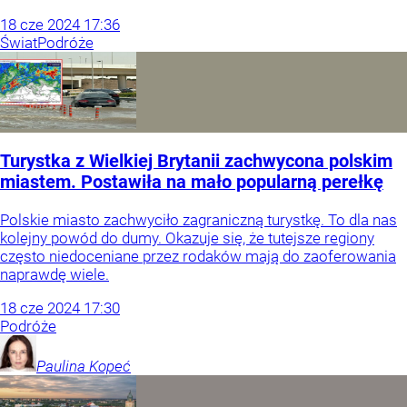
18
cze
2024
17:36
Świat
Podróże
Turystka z Wielkiej Brytanii zachwycona polskim
miastem. Postawiła na mało popularną perełkę
Polskie miasto zachwyciło zagraniczną turystkę. To dla nas
kolejny powód do dumy. Okazuje się, że tutejsze regiony
często niedoceniane przez rodaków mają do zaoferowania
naprawdę wiele.
18
cze
2024
17:30
Podróże
Paulina
Kopeć