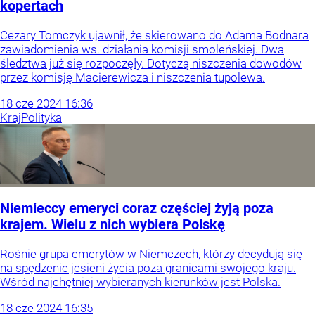
kopertach
Cezary Tomczyk ujawnił, że skierowano do Adama Bodnara
zawiadomienia ws. działania komisji smoleńskiej. Dwa
śledztwa już się rozpoczęły. Dotyczą niszczenia dowodów
przez komisję Macierewicza i niszczenia tupolewa.
18
cze
2024
16:36
Kraj
Polityka
Niemieccy emeryci coraz częściej żyją poza
krajem. Wielu z nich wybiera Polskę
Rośnie grupa emerytów w Niemczech, którzy decydują się
na spędzenie jesieni życia poza granicami swojego kraju.
Wśród najchętniej wybieranych kierunków jest Polska.
18
cze
2024
16:35