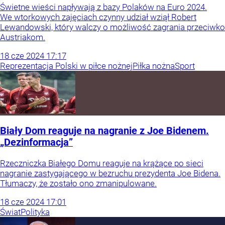
Świetne wieści napływają z bazy Polaków na Euro 2024.
We wtorkowych zajęciach czynny udział wziął Robert
Lewandowski, który walczy o możliwość zagrania przeciwko
Austriakom.
18
cze
2024
17:17
Reprezentacja Polski w piłce nożnej
Piłka nożna
Sport
Biały Dom reaguje na nagranie z Joe Bidenem.
„Dezinformacja”
Rzeczniczka Białego Domu reaguje na krążące po sieci
nagranie zastygającego w bezruchu prezydenta Joe Bidena.
Tłumaczy, że zostało ono zmanipulowane.
18
cze
2024
17:01
Świat
Polityka