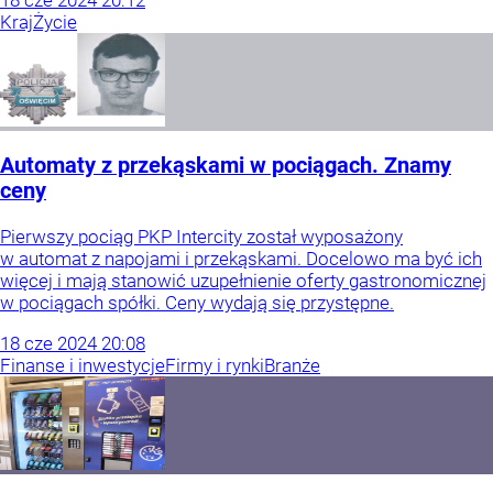
18
cze
2024
20:12
Kraj
Życie
Automaty z przekąskami w pociągach. Znamy
ceny
Pierwszy pociąg PKP Intercity został wyposażony
w automat z napojami i przekąskami. Docelowo ma być ich
więcej i mają stanowić uzupełnienie oferty gastronomicznej
w pociągach spółki. Ceny wydają się przystępne.
18
cze
2024
20:08
Finanse i inwestycje
Firmy i rynki
Branże