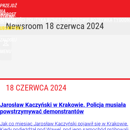
PRZEJDŹ
NA
WPROST
STRONĘ
WIADOMOŚCI
POLITYKA
BIZNES
DOM
ZDROWIE
ROZRYWKA
TYGODN
GŁÓWNĄ
Newsroom
18 czerwca 2024
UBSKRYBUJ
ZALOGUJ
MENU
18 CZERWCA 2024
Jarosław Kaczyński w Krakowie. Policja musiała
powstrzymywać demonstrantów
Jak co miesiąc Jarosław Kaczyński pojawił się w Krakowie.
Kiedy podjeżdżał pod Wawel, pod jego samochód próbowali