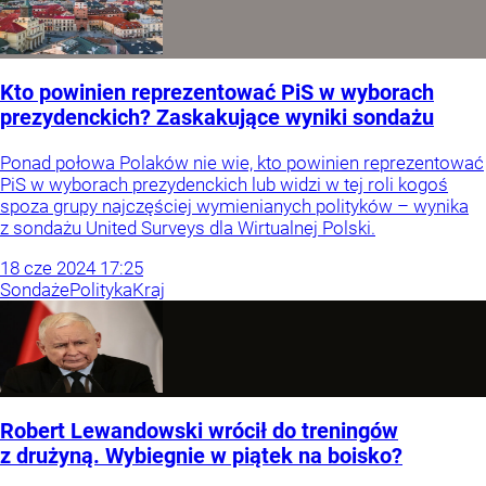
Kto powinien reprezentować PiS w wyborach
prezydenckich? Zaskakujące wyniki sondażu
Ponad połowa Polaków nie wie, kto powinien reprezentować
PiS w wyborach prezydenckich lub widzi w tej roli kogoś
spoza grupy najczęściej wymienianych polityków – wynika
z sondażu United Surveys dla Wirtualnej Polski.
18
cze
2024
17:25
Sondaże
Polityka
Kraj
Robert Lewandowski wrócił do treningów
z drużyną. Wybiegnie w piątek na boisko?