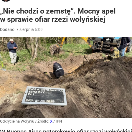
„Nie chodzi o zemstę”. Mocny apel
w sprawie ofiar rzezi wołyńskiej
Dodano:
7
sierpnia
6:09
Odkrycie na Wołyniu
/ Źródło:
X
/
IPN
W Buenos Aires potomkowie ofiar rzezi wołyńskiej