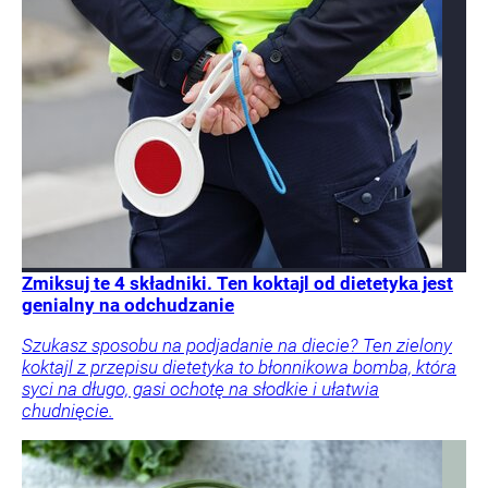
Zmiksuj te 4 składniki. Ten koktajl od dietetyka jest
genialny na odchudzanie
Szukasz sposobu na podjadanie na diecie? Ten zielony
koktajl z przepisu dietetyka to błonnikowa bomba, która
syci na długo, gasi ochotę na słodkie i ułatwia
chudnięcie.