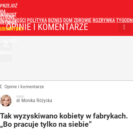
PRZEJDŹ
NA
WPROST
STRONĘ
WIADOMOŚCI
POLITYKA
BIZNES
DOM
ZDROWIE
ROZRYWKA
TYGODN
GŁÓWNĄ
OPINIE I KOMENTARZE
UBSKRYBUJ
ZALOGUJ
MENU
Opinie i komentarze
Autor:
dr Monika Różycka
Tak wyzyskiwano kobiety w fabrykach.
„Bo pracuje tylko na siebie”