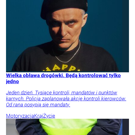
Wielka obława drogówki. Będą kontrolować tylko
jedno
Jeden dzień. Tysiące kontroli, mandatów i punktów
karnych. Policja zaplanowała akcję kontroli kierowców.
Od rana posypią się mandaty.
Motoryzacja
Kraj
Życie