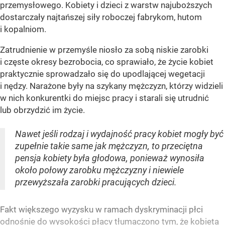
przemysłowego. Kobiety i dzieci z warstw najuboższych
dostarczały najtańszej siły roboczej fabrykom, hutom
i kopalniom.
Zatrudnienie w przemyśle niosło za sobą niskie zarobki
i częste okresy bezrobocia, co sprawiało, że życie kobiet
praktycznie sprowadzało się do upodlającej wegetacji
i nędzy. Narażone były na szykany mężczyzn, którzy widzieli
w nich konkurentki do miejsc pracy i starali się utrudnić
lub obrzydzić im życie.
Nawet jeśli rodzaj i wydajność pracy kobiet mogły być
zupełnie takie same jak mężczyzn, to przeciętna
pensja kobiety była głodowa, ponieważ wynosiła
około połowy zarobku mężczyzny i niewiele
przewyższała zarobki pracujących dzieci.
Fakt większego wyzysku w ramach dyskryminacji płci
odnośnie do wysokości płacy tłumaczono tym, że kobieta