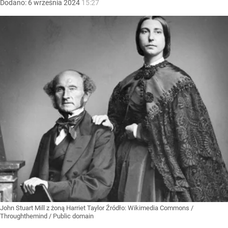
Dodano:
6
września
2024
15:27
John Stuart Mill z żoną Harriet Taylor
Źródło:
Wikimedia Commons
/
Throughthemind / Public domain