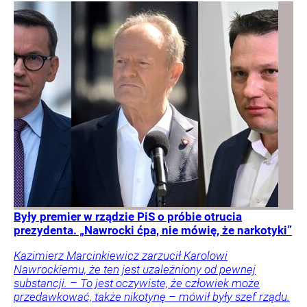
Były premier w rządzie PiS o próbie otrucia
prezydenta. „Nawrocki ćpa, nie mówię, że narkotyki”
Kazimierz Marcinkiewicz zarzucił Karolowi
Nawrockiemu, że ten jest uzależniony od pewnej
substancji. – To jest oczywiste, że człowiek może
przedawkować, także nikotynę – mówił były szef rządu.