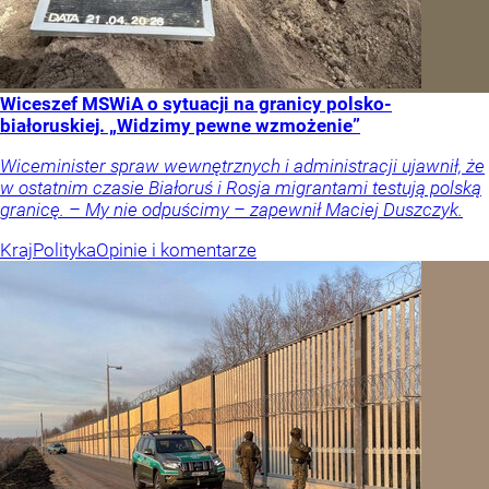
Wiceszef MSWiA o sytuacji na granicy polsko-
białoruskiej. „Widzimy pewne wzmożenie”
Wiceminister spraw wewnętrznych i administracji ujawnił, że
w ostatnim czasie Białoruś i Rosja migrantami testują polską
granicę. – My nie odpuścimy – zapewnił Maciej Duszczyk.
Kraj
Polityka
Opinie i komentarze