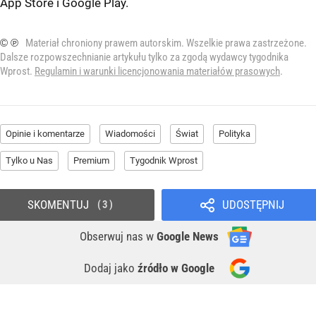
App Store
i
Google Play
.
© ℗
Materiał chroniony prawem autorskim. Wszelkie prawa zastrzeżone.
Dalsze rozpowszechnianie artykułu tylko za zgodą wydawcy tygodnika
Wprost.
Regulamin i warunki licencjonowania materiałów prasowych
.
Opinie i komentarze
Wiadomości
Świat
Polityka
Tylko u Nas
Premium
Tygodnik Wprost
SKOMENTUJ
UDOSTĘPNIJ
3
Obserwuj nas
w
Google News
Dodaj jako
źródło w Google