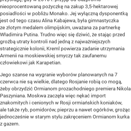
nieoprocentowaną pożyczkę na zakup 3,5-hektarowej
posiadłości w pobliżu Monako. Jej wyłączną dysponentką
jest od tego czasu Alina Kabajewa, była gimnastyczka
ze złotym medalem olimpijskim, uważana za partnerkę
Władimira Putina. Trudno więc się dziwić, że stając przed
groźbą utraty kontroli nad jedną z najważniejszych
strategicznie kolonii, Kreml powierza zadanie utrzymania
Armenii na moskiewskiej smyczy tak zaufanemu
człowiekowi jak Karapetian.
Jego szanse na wygranie wyborów planowanych na 7
czerwca nie są wielkie, dlatego Rosjanie robią co mogą,
żeby obrzydzić Ormianom prozachodniego premiera Nikola
Paszyniana. Moskwa zaczęła więc nękać import
znakomitych i cenionych w Rosji ormiańskich koniaków,
ale także ryb, pomidorów, pieprzu a nawet ogórków, grożąc
jednocześnie w starym stylu zakręceniem Ormianom kurka
z gazem.