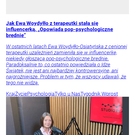
Jak Ewa Woydyłło z terapeutki stała się
influencerką. „Opowiada pop-psychologiczne
brednie”
W ostatnich latach Ewa Woydyłło-Osiatyńska z cenionej
terapeutki uzależnień zamieniła się w influencerkę,
niekiedy głoszącą pop-psychologiczne brednie.
Paradoksalnie to, co ostatnio powiedziała o Idze
Świątek, nie jest ani najbardziej kontrowersyjne, ani
najgroźniejsze. Problem w tym, że wszyscy udawali, że
tego nie widzą.
Kraj
Życie
Psychologia
Tylko u Nas
Tygodnik Wprost