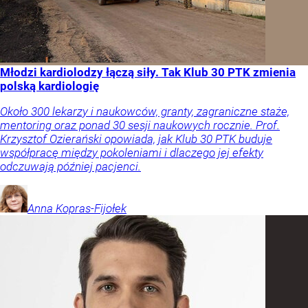
Młodzi kardiolodzy łączą siły. Tak Klub 30 PTK zmienia
polską kardiologię
Około 300 lekarzy i naukowców, granty, zagraniczne staże,
mentoring oraz ponad 30 sesji naukowych rocznie. Prof.
Krzysztof Ozierański opowiada, jak Klub 30 PTK buduje
współpracę między pokoleniami i dlaczego jej efekty
odczuwają później pacjenci.
Anna
Kopras-Fijołek