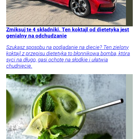
Zmiksuj te 4 składniki. Ten koktajl od dietetyka jest
genialny na odchudzanie
Szukasz sposobu na podjadanie na diecie? Ten zielony
koktajl z przepisu dietetyka to błonnikowa bomba, która
syci na długo, gasi ochotę na słodkie i ułatwia
chudnięcie.