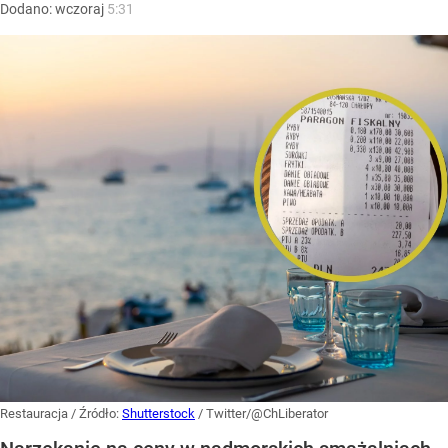
Dodano:
wczoraj
5:31
Restauracja
/ Źródło:
Shutterstock
/
Twitter/@ChLiberator