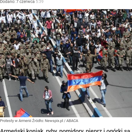
Dodano:
7
czerwca
5:39
Protesty w Armenii
Źródło:
Newspix.pl
/
ABACA
Armeński koniak, ryby, pomidory, pieprz i ogórki są