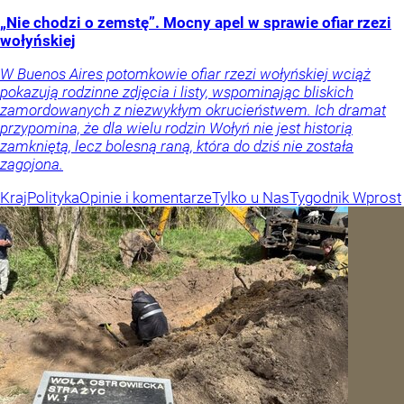
„Nie chodzi o zemstę”. Mocny apel w sprawie ofiar rzezi
wołyńskiej
W Buenos Aires potomkowie ofiar rzezi wołyńskiej wciąż
pokazują rodzinne zdjęcia i listy, wspominając bliskich
zamordowanych z niezwykłym okrucieństwem. Ich dramat
przypomina, że dla wielu rodzin Wołyń nie jest historią
zamkniętą, lecz bolesną raną, która do dziś nie została
zagojona.
Kraj
Polityka
Opinie i komentarze
Tylko u Nas
Tygodnik Wprost