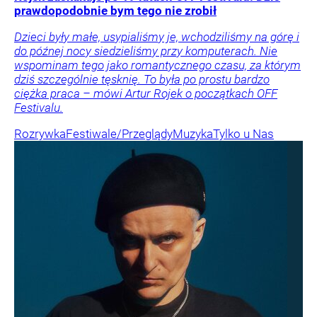
prawdopodobnie bym tego nie zrobił
Dzieci były małe, usypialiśmy je, wchodziliśmy na górę i
do późnej nocy siedzieliśmy przy komputerach. Nie
wspominam tego jako romantycznego czasu, za którym
dziś szczególnie tęsknię. To była po prostu bardzo
ciężka praca – mówi Artur Rojek o początkach OFF
Festivalu.
Rozrywka
Festiwale/Przeglądy
Muzyka
Tylko u Nas