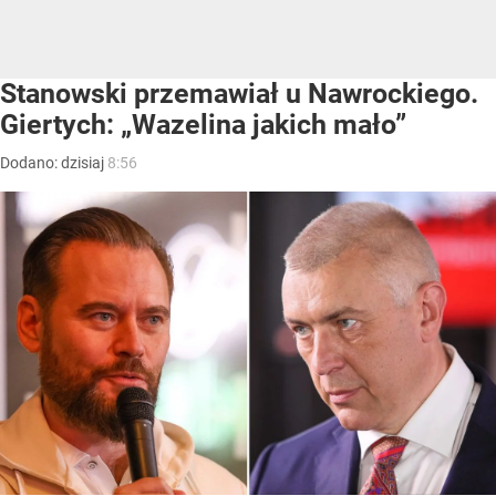
Stanowski przemawiał u Nawrockiego.
Giertych: „Wazelina jakich mało”
Dodano:
dzisiaj
8:56