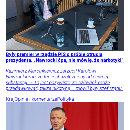
Były premier w rządzie PiS o próbie otrucia
prezydenta. „Nawrocki ćpa, nie mówię, że narkotyki”
Kazimierz Marcinkiewicz zarzucił Karolowi
Nawrockiemu, że ten jest uzależniony od pewnej
substancji. – To jest oczywiste, że człowiek może
przedawkować, także nikotynę – mówił były szef rządu.
Kraj
Opinie i komentarze
Polityka