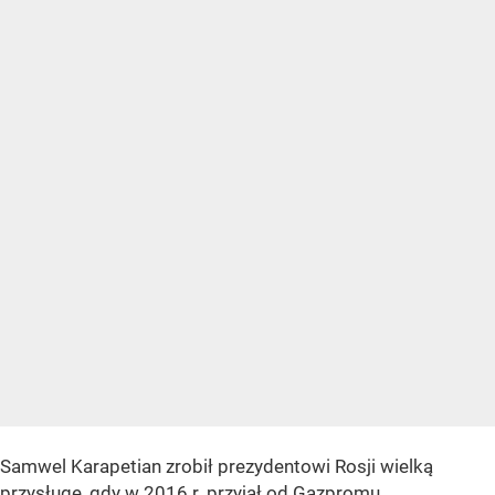
Samwel Karapetian zrobił prezydentowi Rosji wielką
przysługę, gdy w 2016 r. przyjął od Gazpromu