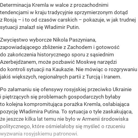
Determinacja Kremla w walce z prozachodnimi
tendencjami w kraju tradycyjnie sprzymierzonym dotąd
z Rosją – i to od czasów carskich – pokazuje, w jak trudnej
sytuacji znalazł się Władimir Putin.
Zwycięstwo wyborcze Nikola Paszyniana,
zapowiadającego zbliżenie z Zachodem i gotowość
do zakończenia historycznego sporu z sąsiednim
Azerbejdżanem, może pozbawić Moskwę narzędzi
do kontroli sytuacji na Kaukazie. Nie mówiąc o rozgrywaniu
jakiś większych, regionalnych partii z Turcją i Iranem.
Po załamaniu się ofensywy rosyjskiej przeciwko Ukrainie
i piętrzących się problemach gospodarczych byłaby
to kolejna kompromitująca porażka Kremla, osłabiająca
pozycję Władimira Putina. To sytuacja o tyle zaskakująca,
że jeszcze kilka lat temu nie było w Armenii środowiska
politycznego, które ośmielałoby się myśleć o rzuceniu
wyzwania rosyjskiemu patronowi.