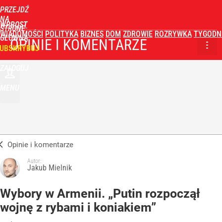
PRZEJDŹ
NA
WPROST
STRONĘ
WIADOMOŚCI
POLITYKA
BIZNES
DOM
ZDROWIE
ROZRYWKA
TYGODN
GŁÓWNĄ
OPINIE I KOMENTARZE
UBSKRYBUJ
ZALOGUJ
MENU
Opinie i komentarze
Autor:
Jakub Mielnik
Wybory w Armenii. „Putin rozpoczął
wojnę z rybami i koniakiem”