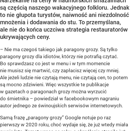
Narzekanie na ceny w nadmorskich smażalniach
są częścią naszego wakacyjnego folkloru. Jednak
to nie głupota turystów, naiwność ani niezdolność
mnożenia i dodawania do stu. To przemyślana,
ale nie do końca uczciwa strategia restauratorów
ukrywających ceny.
– Nie ma czegoś takiego jak paragony grozy. Są tylko
paragony grozy dla idiotów, którzy nie potrafią czytać.
Bo sprawdzasz co jest w menu i w tym momencie
nie musisz się martwić, czy zapłacisz więcej czy mniej.
Ale jeżeli ludzie nie czytają menu, nie czytają cen, to potem
są mocno zdziwieni. Więc wszystkie te publikacje
w gazetach o paragonach grozy można wyrzucić
do śmietnika – powiedział w facebookowym nagraniu
autor jednego ze świnoujskich serwisów internetowych.
Samą frazę „paragony grozy” Google notuje po raz
pierwszy w 2020 roku, choć wydaje się, że już wtedy miała