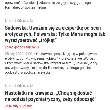
opowiem”... Co więcej, zdarza się, że gdy ja użyję zabiegu
formalnego typu „in medias...
Sezon: 1
Odcinek: 43
Sadowska: Uważam się za ekspertkę od scen
erotycznych. Folwarska: Tylko Maria mogła tak
wyreżyserować „trójkąt”
ponad godzina słuchania
28
sty
2023
,
9:00
—
Od dawna specjalizuję się w pokazywaniu
erotyki „z punktu widzenia kobiety” – przyznała we „Wprost
Przeciwnie” Maria Sadowska, reżyserka filmu „Pokusa”, który
pozycjonowany jest jako thriller erotyczny. Druga gościni
podcastu, współscenarzystka...
Sezon: 1
Odcinek: 42
Nastolatki na krawędzi. „Chcą się dostać
na oddział psychiatryczny, żeby odpocząć”
44 minuty słuchania