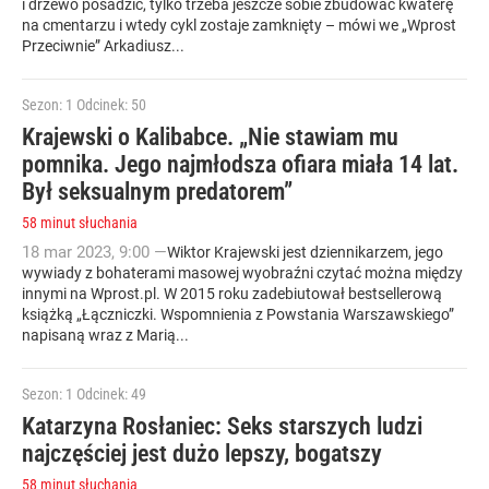
i drzewo posadzić, tylko trzeba jeszcze sobie zbudować kwaterę
na cmentarzu i wtedy cykl zostaje zamknięty – mówi we „Wprost
Przeciwnie” Arkadiusz...
Sezon: 1
Odcinek: 50
Krajewski o Kalibabce. „Nie stawiam mu
pomnika. Jego najmłodsza ofiara miała 14 lat.
Był seksualnym predatorem”
58 minut słuchania
18
mar
2023
,
9:00
—
Wiktor Krajewski jest dziennikarzem, jego
wywiady z bohaterami masowej wyobraźni czytać można między
innymi na Wprost.pl. W 2015 roku zadebiutował bestsellerową
książką „Łączniczki. Wspomnienia z Powstania Warszawskiego”
napisaną wraz z Marią...
Sezon: 1
Odcinek: 49
Katarzyna Rosłaniec: Seks starszych ludzi
najczęściej jest dużo lepszy, bogatszy
58 minut słuchania