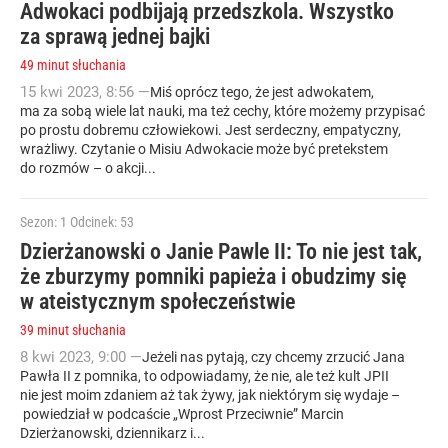
Adwokaci podbijają przedszkola. Wszystko
za sprawą jednej bajki
49 minut słuchania
15
kwi
2023
,
8:56
—
Miś oprócz tego, że jest adwokatem,
ma za sobą wiele lat nauki, ma też cechy, które możemy przypisać
po prostu dobremu człowiekowi. Jest serdeczny, empatyczny,
wrażliwy. Czytanie o Misiu Adwokacie może być pretekstem
do rozmów – o akcji...
Sezon: 1
Odcinek: 53
Dzierżanowski o Janie Pawle II: To nie jest tak,
że zburzymy pomniki papieża i obudzimy się
w ateistycznym społeczeństwie
39 minut słuchania
8
kwi
2023
,
9:00
—
Jeżeli nas pytają, czy chcemy zrzucić Jana
Pawła II z pomnika, to odpowiadamy, że nie, ale też kult JPII
nie jest moim zdaniem aż tak żywy, jak niektórym się wydaje –
powiedział w podcaście „Wprost Przeciwnie” Marcin
Dzierżanowski, dziennikarz i...