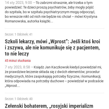
14
sty
2023
,
9:00
—
To zabrzmi strasznie, ale trzeba o tym
powiedzieć: Te dzieci proszą psychiatrów, żeby mogły pójść
do szpitala, bo w szpitalu psychiatrycznym mogą odpocząć,
bo wreszcie nikt od nich nie będzie nic chciał – mówi Krystyna
Romanowska, autorka książki...
Sezon: 1
Odcinek: 41
Szkoli lekarzy, mówi „Wprost”: Jeśli ktoś kroi
i zszywa, ale nie komunikuje się z pacjentem,
to nie leczy
45 minut słuchania
7
sty
2023
,
8:58
—
Ksiądz Jan Kaczkowski kiedyś powiedział mi,
że prawdziwe leczenie składa się z dwóch elementów; procedur
medycznych, które zaspokajają potrzeby fizyczne, i komunikacji,
która odpowiada na potrzeby duchowe – powiedział w podcaście
„Wprost...
Sezon: 1
Odcinek: 40
Zełenski bohaterem, „rosyjski imperializm