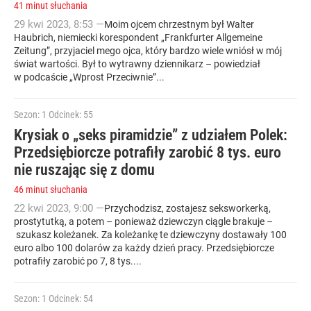
41 minut słuchania
29
kwi
2023
,
8:53
—
Moim ojcem chrzestnym był Walter
Haubrich, niemiecki korespondent „Frankfurter Allgemeine
Zeitung”, przyjaciel mego ojca, który bardzo wiele wniósł w mój
świat wartości. Był to wytrawny dziennikarz – powiedział
w podcaście „Wprost Przeciwnie”...
Sezon: 1
Odcinek: 55
Krysiak o „seks piramidzie” z udziałem Polek:
Przedsiębiorcze potrafiły zarobić 8 tys. euro
nie ruszając się z domu
46 minut słuchania
22
kwi
2023
,
9:00
—
Przychodzisz, zostajesz seksworkerką,
prostytutką, a potem – ponieważ dziewczyn ciągle brakuje –
szukasz koleżanek. Za koleżankę te dziewczyny dostawały 100
euro albo 100 dolarów za każdy dzień pracy. Przedsiębiorcze
potrafiły zarobić po 7, 8 tys....
Sezon: 1
Odcinek: 54