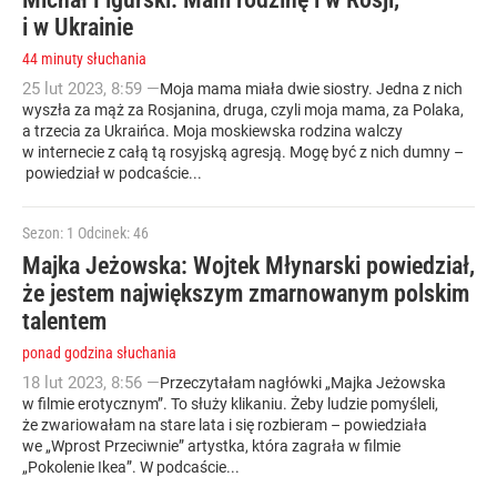
i w Ukrainie
44 minuty słuchania
25
lut
2023
,
8:59
—
Moja mama miała dwie siostry. Jedna z nich
wyszła za mąż za Rosjanina, druga, czyli moja mama, za Polaka,
a trzecia za Ukraińca. Moja moskiewska rodzina walczy
w internecie z całą tą rosyjską agresją. Mogę być z nich dumny –
powiedział w podcaście...
Sezon: 1
Odcinek: 46
Majka Jeżowska: Wojtek Młynarski powiedział,
że jestem największym zmarnowanym polskim
talentem
ponad godzina słuchania
18
lut
2023
,
8:56
—
Przeczytałam nagłówki „Majka Jeżowska
w filmie erotycznym”. To służy klikaniu. Żeby ludzie pomyśleli,
że zwariowałam na stare lata i się rozbieram – powiedziała
we „Wprost Przeciwnie” artystka, która zagrała w filmie
„Pokolenie Ikea”. W podcaście...