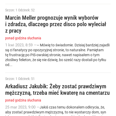
Sezon: 1
Odcinek: 52
Marcin Meller prognozuje wynik wyborów
i zdradza, dlaczego przez disco polo wyleciał
z pracy
ponad godzina słuchania
1
kwi
2023
,
8:59
—
– Mówię to świadomie. Dzisiaj bardziej zajadli
są ci fanatycy po opozycyjnej stronie, to naturalne. Pamiętam
tę frustrację po PiS-owskiej stronie, nawet napisałem o tym
złośliwy felieton, że się nie dziwię, bo sześć razy dostali po tyłku
od...
Sezon: 1
Odcinek: 51
Arkadiusz Jakubik: Żeby zostać prawdziwym
mężczyzną, trzeba mieć kwaterę na cmentarzu
ponad godzina słuchania
25
mar
2023
,
9:00
—
Jakiś czas temu dokonałem odkrycia, że,
aby zostać prawdziwym mężczyzną, to nie wystarczy dom, syn