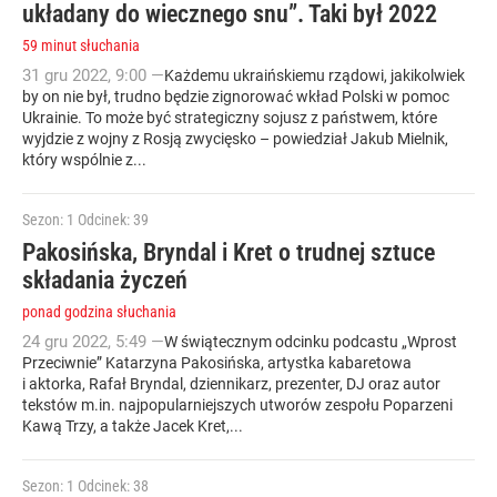
układany do wiecznego snu”. Taki był 2022
59 minut słuchania
31
gru
2022
,
9:00
—
Każdemu ukraińskiemu rządowi, jakikolwiek
by on nie był, trudno będzie zignorować wkład Polski w pomoc
Ukrainie. To może być strategiczny sojusz z państwem, które
wyjdzie z wojny z Rosją zwycięsko – powiedział Jakub Mielnik,
który wspólnie z...
Sezon: 1
Odcinek: 39
Pakosińska, Bryndal i Kret o trudnej sztuce
składania życzeń
ponad godzina słuchania
24
gru
2022
,
5:49
—
W świątecznym odcinku podcastu „Wprost
Przeciwnie” Katarzyna Pakosińska, artystka kabaretowa
i aktorka, Rafał Bryndal, dziennikarz, prezenter, DJ oraz autor
tekstów m.in. najpopularniejszych utworów zespołu Poparzeni
Kawą Trzy, a także Jacek Kret,...
Sezon: 1
Odcinek: 38