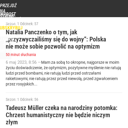
POPULARNE
PROGRAMY
PRZEJDŹ
NA
WPROST
STRONĘ
WIADOMOŚCI
POLITYKA
BIZNES
DOM
ZDROWIE
ROZRYWKA
TYGODN
GŁÓWNĄ
Sezon: 1
Odcinek: 57
UBSKRYBUJ
Natalia Panczenko o tym, jak
„przyzwyczailiśmy się do wojny”: Polska
ZALOGUJ
nie może sobie pozwolić na optymizm
MENU
50 minut słuchania
6
maj
2023
,
8:56
—
Mam za sobą to okropne, najgorsze w moim
życiu doświadczenie, że optymizm, pozytywne myślenie nie ratują
ludzi przed bombami, nie ratują ludzi przed ostrzałami
rakietowymi, nie ratują przez przed niewolą, przed zgwałceniem
przez rosyjskich...
Sezon: 1
Odcinek: 56
Tadeusz Müller czeka na narodziny potomka:
Chrzest humanistyczny nie będzie niczym
złym