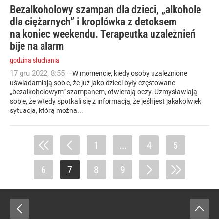
Bezalkoholowy szampan dla dzieci, „alkohole
dla ciężarnych” i kroplówka z detoksem
na koniec weekendu. Terapeutka uzależnień
bije na alarm
godzina słuchania
17
gru
2022
,
8:55
—
W momencie, kiedy osoby uzależnione
uświadamiają sobie, że już jako dzieci były częstowane
„bezalkoholowym” szampanem, otwierają oczy. Uzmysławiają
sobie, że wtedy spotkali się z informacją, że jeśli jest jakakolwiek
sytuacja, którą można...
1
...
4
5
6
7
8
9