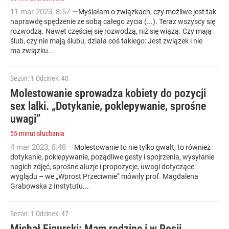
11
mar
2023
,
8:57
—
Myślałam o związkach, czy możliwe jest tak
naprawdę spędzenie ze sobą całego życia (...). Teraz wszyscy się
rozwodzą. Nawet częściej się rozwodzą, niż się wiążą. Czy mają
ślub, czy nie mają ślubu, działa coś takiego: Jest związek i nie
ma związku...
Sezon: 1
Odcinek: 48
Molestowanie sprowadza kobiety do pozycji
sex lalki. „Dotykanie, poklepywanie, sprośne
uwagi”
55 minut słuchania
4
mar
2023
,
8:48
—
Molestowanie to nie tylko gwałt, to również
dotykanie, poklepywanie, pożądliwe gesty i spojrzenia, wysyłanie
nagich zdjęć, sprośne aluzje i propozycje, uwagi dotyczące
wyglądu – we „Wprost Przeciwnie” mówiły prof. Magdalena
Grabowska z Instytutu...
Sezon: 1
Odcinek: 47
Michał Figurski: Mam rodzinę i w Rosji,