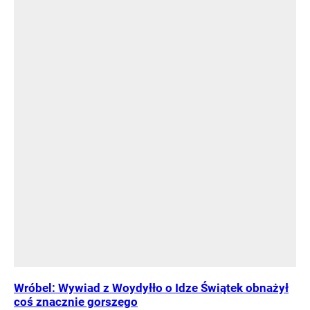
Wróbel: Wywiad z Woydyłło o Idze Świątek obnażył
coś znacznie gorszego