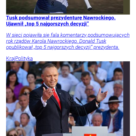
Tusk podsumował prezydenturę Nawrockiego.
Ujawnił „top 5 najgorszych decyzji”
W sieci pojawiła się fala komentarzy podsumowujących
rok rządów Karola Nawrockiego. Donald Tusk
opublikował „top 5 najgorszych decyzji” prezydenta.
Kraj
Polityka