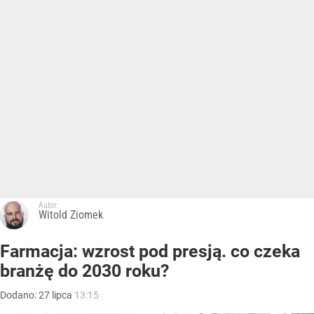
Autor:
Witold Ziomek
Farmacja: wzrost pod presją. co czeka
branżę do 2030 roku?
Dodano:
27
lipca
13:15