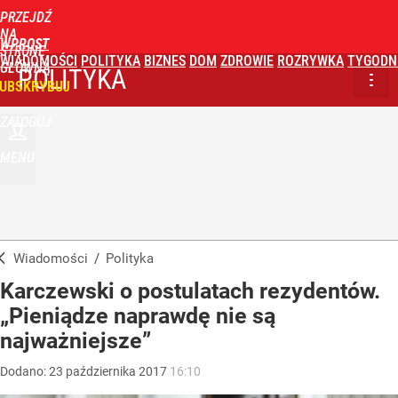
PRZEJDŹ
NA
WPROST
STRONĘ
WIADOMOŚCI
POLITYKA
BIZNES
DOM
ZDROWIE
ROZRYWKA
TYGODN
GŁÓWNĄ
POLITYKA
UBSKRYBUJ
ZALOGUJ
MENU
Wiadomości
/
Polityka
Karczewski o postulatach rezydentów.
„Pieniądze naprawdę nie są
najważniejsze”
Dodano:
23
października
2017
16:10