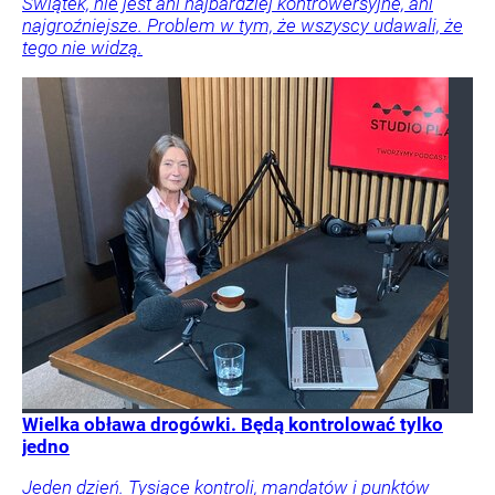
Świątek, nie jest ani najbardziej kontrowersyjne, ani
najgroźniejsze. Problem w tym, że wszyscy udawali, że
tego nie widzą.
Wielka obława drogówki. Będą kontrolować tylko
jedno
Jeden dzień. Tysiące kontroli, mandatów i punktów