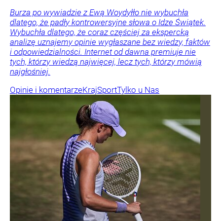
Burza po wywiadzie z Ewą Woydyłło nie wybuchła
dlatego, że padły kontrowersyjne słowa o Idze Świątek.
Wybuchła dlatego, że coraz częściej za ekspercką
analizę uznajemy opinie wygłaszane bez wiedzy, faktów
i odpowiedzialności. Internet od dawna premiuje nie
tych, którzy wiedzą najwięcej, lecz tych, którzy mówią
najgłośniej.
Opinie i komentarze
Kraj
Sport
Tylko u Nas