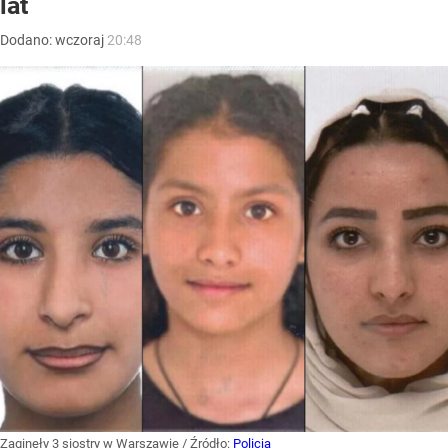
lat
Dodano:
wczoraj
20:48
Zaginęły 3 siostry w Warszawie
/ Źródło:
Policja