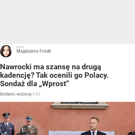
Autor:
Magdalena Frindt
Nawrocki ma szansę na drugą
kadencję? Tak ocenili go Polacy.
Sondaż dla „Wprost”
Dodano:
wczoraj
4:50