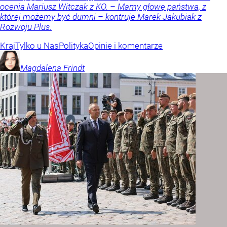
ocenia Mariusz Witczak z KO. – Mamy głowę państwa, z
której możemy być dumni – kontruje Marek Jakubiak z
Rozwoju Plus.
Kraj
Tylko u Nas
Polityka
Opinie i komentarze
Magdalena
Frindt