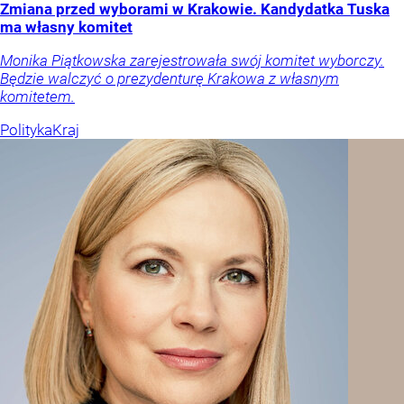
Zmiana przed wyborami w Krakowie. Kandydatka Tuska
ma własny komitet
Monika Piątkowska zarejestrowała swój komitet wyborczy.
Będzie walczyć o prezydenturę Krakowa z własnym
komitetem.
Polityka
Kraj