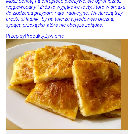
Masz ochotę na chrupiące pieczywo, ale ograniczasz
węglowodany? Zrób te wyjątkowe tosty, które w smaku
do złudzenia przypominają tradycyjne. Wystarczą trzy
proste składniki, by na talerzu wylądowała pyszna,
sycąca przekąska, która nie obciąża żołądka.
Przepisy
Produkty
Żywienie