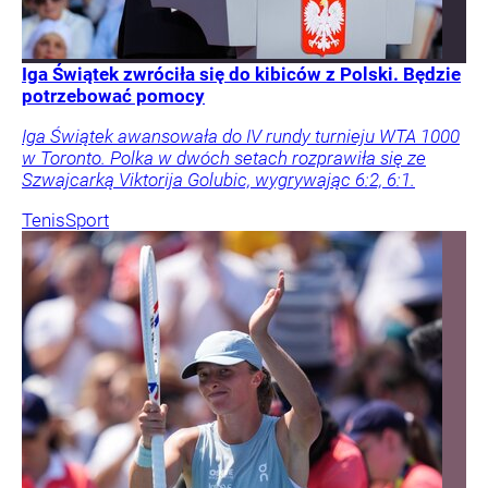
Iga Świątek zwróciła się do kibiców z Polski. Będzie
potrzebować pomocy
Iga Świątek awansowała do IV rundy turnieju WTA 1000
w Toronto. Polka w dwóch setach rozprawiła się ze
Szwajcarką Viktorija Golubic, wygrywając 6:2, 6:1.
Tenis
Sport