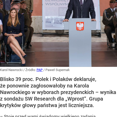
Karol Nawrocki
/ Źródło:
PAP
/
Paweł Supernak
Blisko 39 proc. Polek i Polaków deklaruje,
że ponownie zagłosowałoby na Karola
Nawrockiego w wyborach prezydenckich – wynika
z sondażu SW Research dla „Wprost”. Grupa
krytyków głowy państwa jest liczniejsza.
– Stoję przed wami świadomy wielkiego zadania