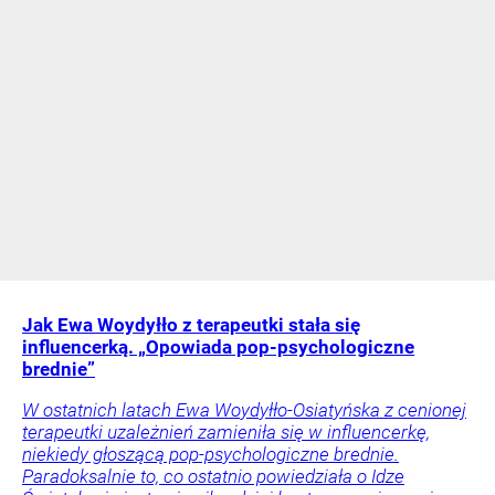
Jak Ewa Woydyłło z terapeutki stała się
influencerką. „Opowiada pop-psychologiczne
brednie”
W ostatnich latach Ewa Woydyłło-Osiatyńska z cenionej
terapeutki uzależnień zamieniła się w influencerkę,
niekiedy głoszącą pop-psychologiczne brednie.
Paradoksalnie to, co ostatnio powiedziała o Idze