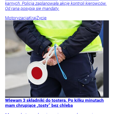
karnych. Policja zaplanowała akcję kontroli kierowców.
Od rana posypią się mandaty.
Motoryzacja
Kraj
Życie
Wlewam 3 składniki do tostera. Po kilku minutach
mam chrupiące „tosty” bez chleba