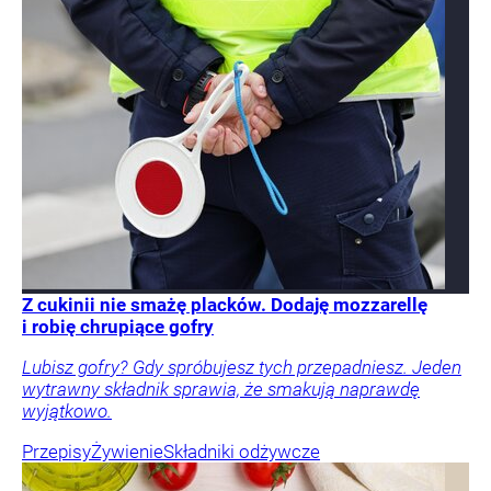
Z cukinii nie smażę placków. Dodaję mozzarellę
i robię chrupiące gofry
Lubisz gofry? Gdy spróbujesz tych przepadniesz. Jeden
wytrawny składnik sprawia, że smakują naprawdę
wyjątkowo.
Przepisy
Żywienie
Składniki odżywcze