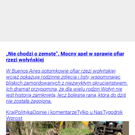
„Nie chodzi o zemstę”. Mocny apel w sprawie ofiar
rzezi wołyńskiej
W Buenos Aires potomkowie ofiar rzezi wołyńskiej
wciąż pokazują rodzinne zdjęcia i listy, wspominając
bliskich zamordowanych z niezwykłym okrucieństwem.
Ich dramat przypomina, że dla wielu rodzin Wołyń nie
jest historią zamkniętą, lecz bolesną raną, która do dziś
nie została zagojona.
Kraj
Polityka
Opinie i komentarze
Tylko u Nas
Tygodnik
Wprost