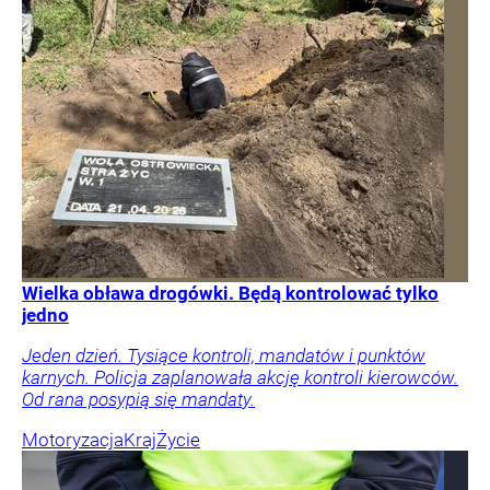
Wielka obława drogówki. Będą kontrolować tylko
jedno
Jeden dzień. Tysiące kontroli, mandatów i punktów
karnych. Policja zaplanowała akcję kontroli kierowców.
Od rana posypią się mandaty.
Motoryzacja
Kraj
Życie