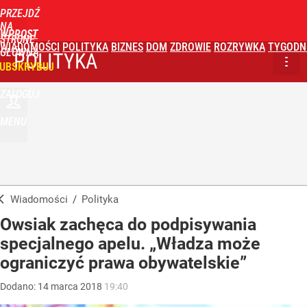
PRZEJDŹ
NA
WPROST
STRONĘ
WIADOMOŚCI
POLITYKA
BIZNES
DOM
ZDROWIE
ROZRYWKA
TYGODN
GŁÓWNĄ
POLITYKA
UBSKRYBUJ
ZALOGUJ
MENU
Wiadomości
/
Polityka
Owsiak zachęca do podpisywania
specjalnego apelu. „Władza może
ograniczyć prawa obywatelskie”
Dodano:
14
marca
2018
19:40