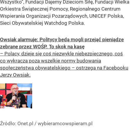
Wszystko”, Fundacji Dajemy Dzieciom Siłę, Fundacji Wielka
Orkiestra Świątecznej Pomocy, Regionalnego Centrum
Wspierania Organizacji Pozarządowych, UNICEF Polska,
Sieci Obywatelskiej Watchdog Polska.
Owsiak alarmuje: Politycy będą mogli przejąć pieniądze
zebrane przez WOŚP. To skok na kasę
– Polacy, dzieje się coś niezwykle niebezpiecznego, coś
co wykracza poza wszelkie normy budowania
społeczeństwa obywatelskiego – ostrzega na Facebooku
Jerzy Owsiak.
Źródło:
Onet.pl
/
wybieramcowspieram.pl