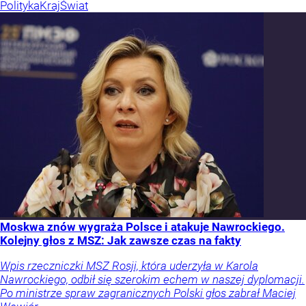
Polityka
Kraj
Świat
Moskwa znów wygraża Polsce i atakuje Nawrockiego.
Kolejny głos z MSZ: Jak zawsze czas na fakty
Wpis rzeczniczki MSZ Rosji, która uderzyła w Karola
Nawrockiego, odbił się szerokim echem w naszej dyplomacji.
Po ministrze spraw zagranicznych Polski głos zabrał Maciej