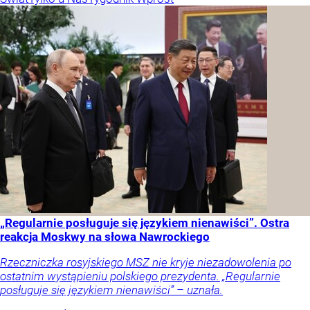
„Regularnie posługuje się językiem nienawiści”. Ostra
reakcja Moskwy na słowa Nawrockiego
Rzeczniczka rosyjskiego MSZ nie kryje niezadowolenia po
ostatnim wystąpieniu polskiego prezydenta. „Regularnie
posługuje się językiem nienawiści” – uznała.