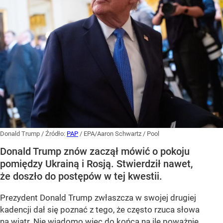
Donald Trump
/ Źródło:
PAP
/
EPA/Aaron Schwartz / Pool
Donald Trump znów zaczął mówić o pokoju
pomiędzy Ukrainą i Rosją. Stwierdził nawet,
że doszło do postępów w tej kwestii.
Prezydent Donald Trump zwłaszcza w swojej drugiej
kadencji dał się poznać z tego, że często rzuca słowa
na wiatr. Nie wiadomo więc do końca na ile poważnie