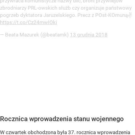
przywraca komunistycze nazwy ulic, broni przywilejów
zbrodniarzy PRL-owskich służb czy organizuje państwowy
pogrzeb dyktatora Jaruzelskiego. Precz z POst-KOmuną✌
https://t.co/Cz24mwIOki
— Beata Mazurek (@beatamk)
13 grudnia 2018
Rocznica wprowadzenia stanu wojennego
W czwartek obchodzona była 37. rocznica wprowadzenia