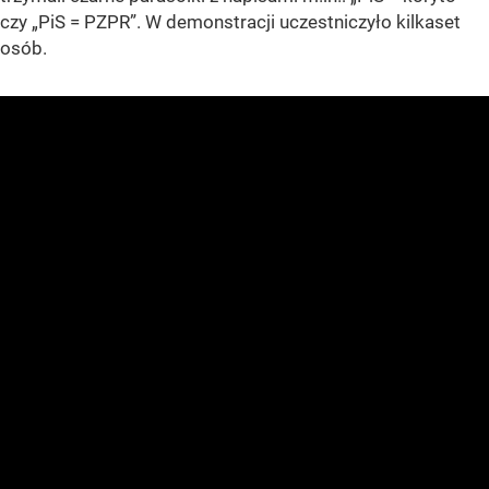
czy „PiS = PZPR”. W demonstracji uczestniczyło kilkaset
osób.