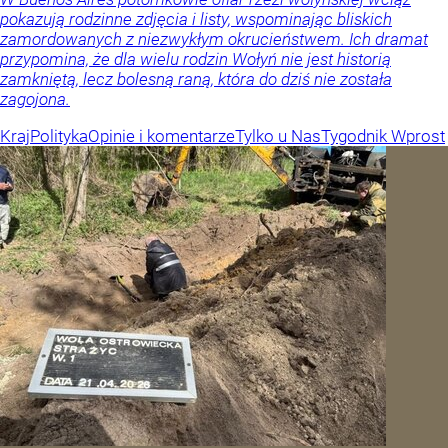
pokazują rodzinne zdjęcia i listy, wspominając bliskich
zamordowanych z niezwykłym okrucieństwem. Ich dramat
przypomina, że dla wielu rodzin Wołyń nie jest historią
zamkniętą, lecz bolesną raną, która do dziś nie została
zagojona.
Kraj
Polityka
Opinie i komentarze
Tylko u Nas
Tygodnik Wprost