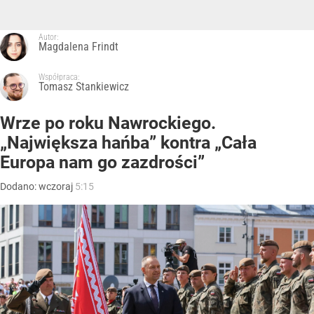
Autor:
Magdalena Frindt
Współpraca:
Tomasz Stankiewicz
Wrze po roku Nawrockiego.
„Największa hańba” kontra „Cała
Europa nam go zazdrości”
Dodano:
wczoraj
5:15