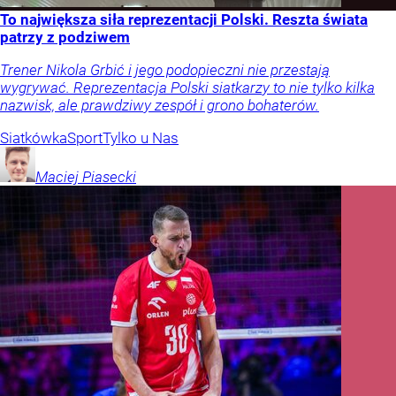
To największa siła reprezentacji Polski. Reszta świata
patrzy z podziwem
Trener Nikola Grbić i jego podopieczni nie przestają
wygrywać. Reprezentacja Polski siatkarzy to nie tylko kilka
nazwisk, ale prawdziwy zespół i grono bohaterów.
Siatkówka
Sport
Tylko u Nas
Maciej
Piasecki