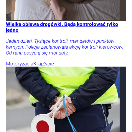
Wielka obława drogówki. Będą kontrolować tylko
jedno
Jeden dzień. Tysiące kontroli, mandatów i punktów
karnych. Policja zaplanowała akcję kontroli kierowców.
Od rana posypią się mandaty.
Motoryzacja
Kraj
Życie