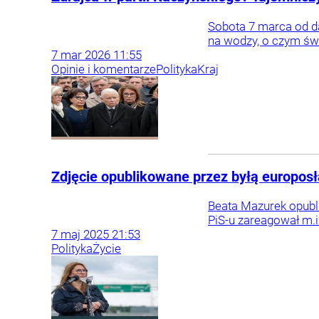
Sobota 7 marca od da
na wodzy, o czym ś
7
mar
2026
11:55
Opinie i komentarze
Polityka
Kraj
Zdjęcie opublikowane przez byłą europosł
Beata Mazurek opubli
PiS-u zareagował m.i
7
maj
2025
21:53
Polityka
Życie