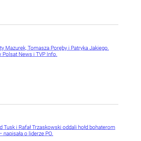
aty Mazurek, Tomasza Poręby i Patryka Jakiego.
 Polsat News i TVP Info.
 Tusk i Rafał Trzaskowski oddali hołd bohaterom
 napisała o liderze PO.