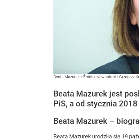
Beata Mazurek
/ Źródło:
Newspix.pl
/
Grzegorz K
Beata Mazurek jest pos
PiS, a od stycznia 201
Beata Mazurek – biogra
Beata Mazurek urodziła się 19 pa