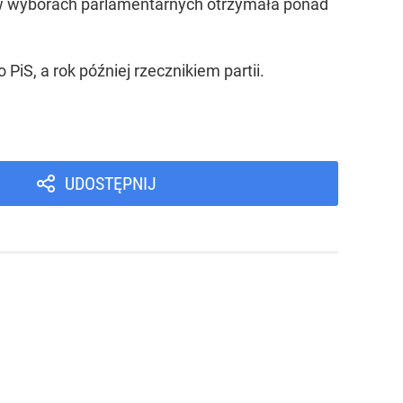
j w wyborach parlamentarnych otrzymała ponad
S, a rok później rzecznikiem partii.
UDOSTĘPNIJ