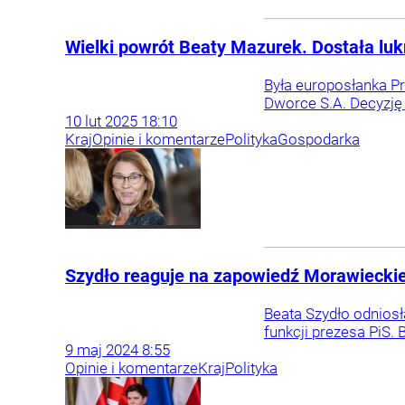
Wielki powrót Beaty Mazurek. Dostała lu
Była europosłanka P
Dworce S.A. Decyzję 
10
lut
2025
18:10
Kraj
Opinie i komentarze
Polityka
Gospodarka
Szydło reaguje na zapowiedź Morawieckieg
Beata Szydło odniosł
funkcji prezesa PiS. 
9
maj
2024
8:55
Opinie i komentarze
Kraj
Polityka