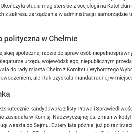
ończyła studia magisterskie z socjologii na Katolickim
 zakresu zarządzania w administracji i samorządzie tery
a polityczna w Chełmie
jskiej społecznej radzie do spraw osób niepełnosprawn
elegaturze urzędu wojewódzkiego, niepublicznym przed
wała do rady miasta Chełm z Komitetu Wyborczego Wyb
epowodzeniem, ale i tak uzyskała mandat radnej w miejs
nka
ezskutecznie kandydowała z listy
Prawa i Sprawiedliwośc
ie
zasiadała w Komisji Nadzwyczajnej ds. zmian w kodyfik
rugi weszła do Sejmu. Cztery lata później już po raz trz