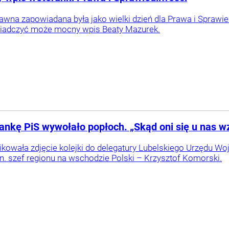
wna zapowiadana była jako wielki dzień dla Prawa i Sprawie
wiadczyć może mocny wpis Beaty Mazurek.
ankę PiS wywołało popłoch. „Skąd oni się u nas wz
kowała zdjęcie kolejki do delegatury Lubelskiego Urzędu Wo
n. szef regionu na wschodzie Polski – Krzysztof Komorski.