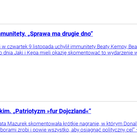
munitety. „Sprawa ma drugie dno”
 w czwartek 9 listopada uchylił immunitety Beaty Kempy, Be
dnia Jaki i Kępa mieli okazję skomentować to wydarzenie w
im. „Patriotyzm »fur Dojczland«”
ata Mazurek skomentowała krótkie nagranie, w którym Donald
borami zrobi i powie wszystko, aby osiągnąć polityczny cel” –