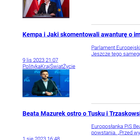
Kempa i Jaki skomentowali awanturę o im
Parlament Europejski
Jeszcze tego samego 
9
lis
2023
21:07
Polityka
Kraj
Świat
Życie
Beata Mazurek ostro o Tusku i Trzaskowsk
Europosłanka PiS Be
powstania. „Przed wy
1
sie
2023
16:48