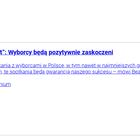
t”: Wyborcy będą pozytywnie zaskoczeni
tkania z wyborcami w Polsce, w tym nawet w najmniejszych 
 te spotkania będą gwarancją naszego sukcesu – mówi Beat
mium