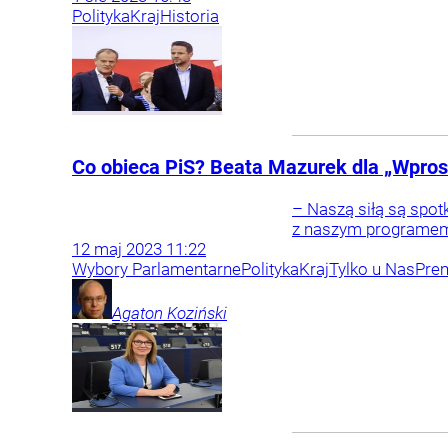
Polityka
Kraj
Historia
Co obieca PiS? Beata Mazurek dla „Wpros
– Naszą siłą są spo
z naszym programem,
12
maj
2023
11:22
Wybory Parlamentarne
Polityka
Kraj
Tylko u Nas
Pre
Agaton
Koziński