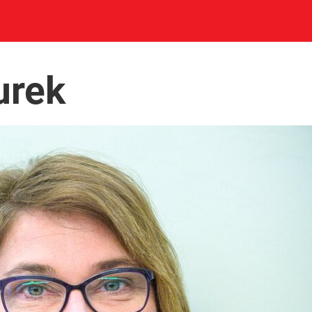
NIK
PREMIUM
urek