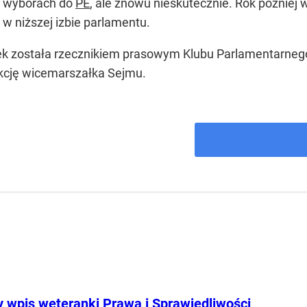
w wyborach do
PE
, ale znowu nieskutecznie. Rok późnie
 w niższej izbie parlamentu.
 została rzecznikiem prasowym Klubu Parlamentarnego Pi
nkcję wicemarszałka Sejmu.
y wpis weteranki Prawa i Sprawiedliwości