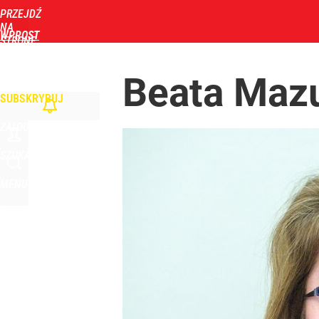
PRZEJDŹ
NA
WPROST
STRONĘ
GŁÓWNĄ
WIADOMOŚCI
POLITYKA
BIZNES
DOM
ZDROWIE
ROZRYWKA
TYGOD
Beata Maz
SUBSKRYBUJ
ZALOGUJ
SZUKAJ
MENU