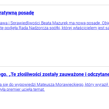
kratywną posadę
rawa i Sprawiedliwości Beata Mazurek ma nową posadę. Obję
tę podjęła Rada Nadzorcza spółki, której właścicielem jest 
o. „Te złośliwości zostały zauważone i odczytan
a się do wypowiedzi Mateusza Morawieckiego, który wyraził
Była premier ucięła temat.