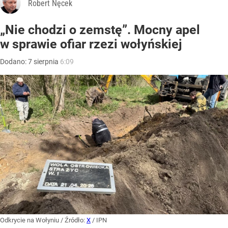
Robert Nęcek
„Nie chodzi o zemstę”. Mocny apel
w sprawie ofiar rzezi wołyńskiej
Dodano:
7
sierpnia
6:09
Odkrycie na Wołyniu
/ Źródło:
X
/
IPN