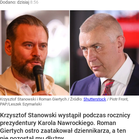
Dodano:
dzisiaj
8:56
Krzysztof Stanowski i Roman Giertych
/ Źródło:
Shutterstock
/
Piotr Front,
PAP/Leszek Szymański
Krzysztof Stanowski wystąpił podczas rocznicy
prezydentury Karola Nawrockiego. Roman
Giertych ostro zaatakował dziennikarza, a ten
nie pozostał mu dłużny.