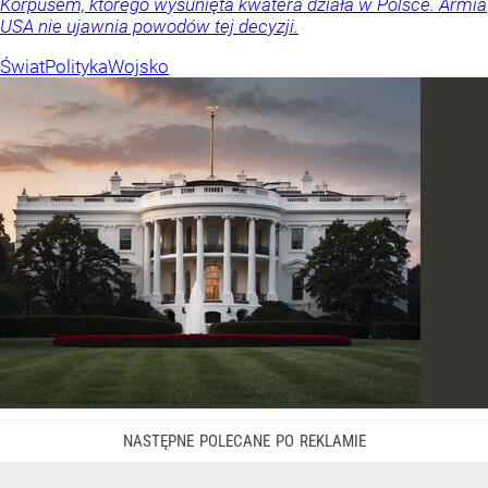
Korpusem, którego wysunięta kwatera działa w Polsce. Armia
USA nie ujawnia powodów tej decyzji.
Świat
Polityka
Wojsko