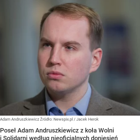
Adam Andruszkiewicz
Źródło:
Newspix.pl
/
Jacek Herok
Poseł Adam Andruszkiewicz z koła Wolni
i Solidarni według nieoficjalnych doniesień