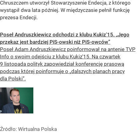
Chruszczem utworzył Stowarzyszenie Endecja, z którego
wystąpił dwa lata później. W międzyczasie pełnił funkcję
prezesa Endecji.
Poseł Andruszkiewicz odchodzi z klubu Kukiz'15. „Jego
przekaz jest bardziej PiS-owski niż PiS-owców”
Poseł Adam Andruszkiewicz poinformował na antenie TVP
Info o swoim odejściu z klubu Kukiz'15. Na czwartek
9 listopada polityk zapowiedział konferencję prasową
podczas której poinformuje o „dalszych planach pracy
dla Polski”.
Źródło:
Wirtualna Polska