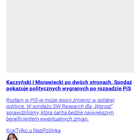
Kaczyński i Morawiecki po dwóch stronach. Sondaż
pokazuje politycznych wygranych po rozpadzie PiS
Rozłam w PiS-ie może sporo zmienić w polskiej
polityce. W sondażu SW Research dla „Wprost”
sprawdziliśmy, która partia będzie największym
beneficjentem ewentualnych zmian.
Kraj
Tylko u Nas
Polityka