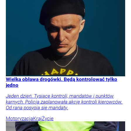
Wielka obława drogówki. Będą kontrolować tylko
jedno
Jeden dzień. Tysiące kontroli, mandatów i punktów
karnych. Policja zaplanowała akcję kontroli kierowców.
Od rana posypią się mandaty.
Motoryzacja
Kraj
Życie