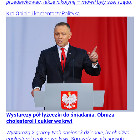
przedawkować, także nikotynę – mówił były szef rządu.
Kraj
Opinie i komentarze
Polityka
Wystarczy pół łyżeczki do śniadania. Obniża
cholesterol i cukier we krwi
Wystarczą 2 gramy tych nasionek dziennie, by obniżyć
cholesterol i cukier we krwi. Sprawdź, w jaki sposób