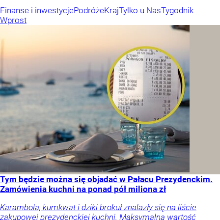
Finanse i inwestycje
Podróże
Kraj
Tylko u Nas
Tygodnik
Wprost
Tym będzie można się objadać w Pałacu Prezydenckim.
Zamówienia kuchni na ponad pół miliona zł
Karambola, kumkwat i dziki brokuł znalazły się na liście
zakupowej prezydenckiej kuchni. Maksymalna wartość