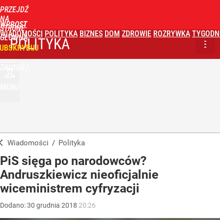
PRZEJDŹ
NA
WPROST
STRONĘ
WIADOMOŚCI
POLITYKA
BIZNES
DOM
ZDROWIE
ROZRYWKA
TYGODN
GŁÓWNĄ
POLITYKA
UBSKRYBUJ
ZALOGUJ
MENU
Wiadomości
/
Polityka
PiS sięga po narodowców?
Andruszkiewicz nieoficjalnie
wiceministrem cyfryzacji
Dodano:
30
grudnia
2018
20:26