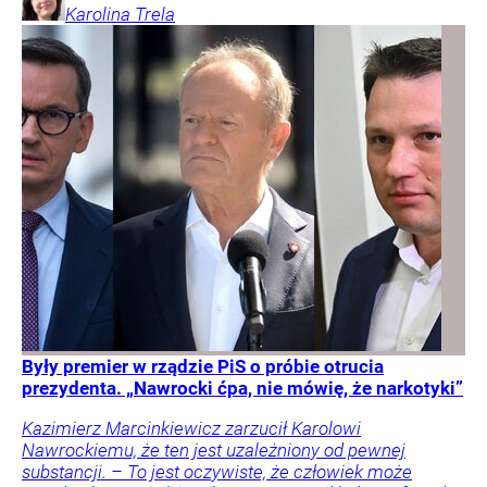
Karolina
Trela
Były premier w rządzie PiS o próbie otrucia
prezydenta. „Nawrocki ćpa, nie mówię, że narkotyki”
Kazimierz Marcinkiewicz zarzucił Karolowi
Nawrockiemu, że ten jest uzależniony od pewnej
substancji. – To jest oczywiste, że człowiek może