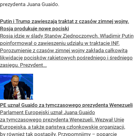
prezydenta Juana Guaido.
Putin i Trump zawieszają traktat z czasów zimnej wojny.
Rosja produkuje nowe pociski
Rosja idzie w ślady Stanów Zjednoczonych. Władimir Putin
poinformował o zawieszeniu udziału w traktacie INF.
Porozumienie z czasów zimnej wojny zakłada całkowitą
likwidację pocisków rakietowych pośredniego i średniego
zasięgu. Prezydent...
PE uznał Guaido za tymczasowego prezydenta Wenezueli
Parlament Europejski uznał Juana Guaido
za tymczasowego prezydenta Wenezueli. Wezwał Unię
Europejską, a także państwa członkowskie organizacji,
by również tak postąpiły. Przypomnijmy – poparcie