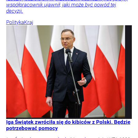
współpracownik ujawnił, jaki może być powód tej
decyzji.
Polityka
Kraj
Iga Świątek zwróciła się do kibiców z Polski. Będzie
potrzebować pomocy