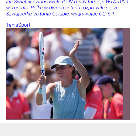
Iga Świątek awansowała do IV rundy turnieju WTA 1000
w Toronto. Polka w dwóch setach rozprawiła się ze
Szwajcarką Viktorija Golubic, wygrywając 6:2, 6:1.
Tenis
Sport