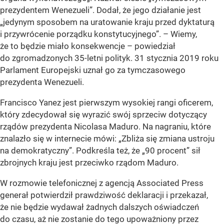
prezydentem Wenezueli”. Dodał, że jego działanie jest
„jedynym sposobem na uratowanie kraju przed dyktaturą
i przywrócenie porządku konstytucyjnego”. – Wiemy,
że to będzie miało konsekwencje – powiedział
do zgromadzonych 35-letni polityk. 31 stycznia 2019 roku
Parlament Europejski uznał go za tymczasowego
prezydenta Wenezueli.
Francisco Yanez jest pierwszym wysokiej rangi oficerem,
który zdecydował się wyrazić swój sprzeciw dotyczący
rządów prezydenta Nicolasa Maduro. Na nagraniu, które
znalazło się w internecie mówi:
„Zbliża się zmiana ustroju
na demokratyczny”
. Podkreśla też, że
„90 procent”
sił
zbrojnych kraju jest przeciwko rządom Maduro.
W rozmowie telefonicznej z agencją Associated Press
generał potwierdził prawdziwość deklaracji i przekazał,
że nie będzie wydawał żadnych dalszych oświadczeń
do czasu, aż nie zostanie do tego upoważniony przez