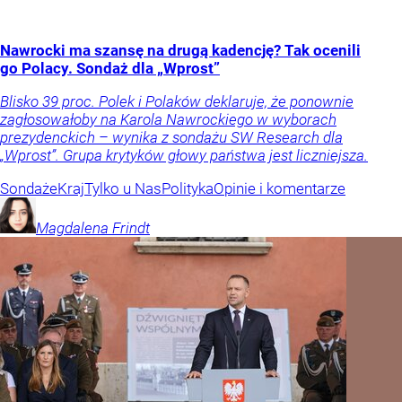
Nawrocki ma szansę na drugą kadencję? Tak ocenili
go Polacy. Sondaż dla „Wprost”
Blisko 39 proc. Polek i Polaków deklaruje, że ponownie
zagłosowałoby na Karola Nawrockiego w wyborach
prezydenckich – wynika z sondażu SW Research dla
„Wprost”. Grupa krytyków głowy państwa jest liczniejsza.
Sondaże
Kraj
Tylko u Nas
Polityka
Opinie i komentarze
Magdalena
Frindt