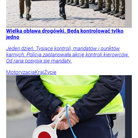
Wielka obława drogówki. Będą kontrolować tylko
jedno
Jeden dzień. Tysiące kontroli, mandatów i punktów
karnych. Policja zaplanowała akcję kontroli kierowców.
Od rana posypią się mandaty.
Motoryzacja
Kraj
Życie