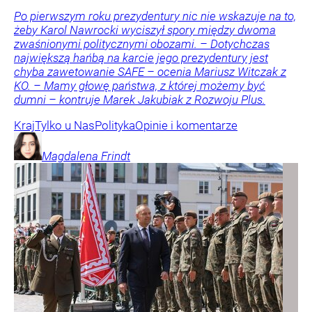
Po pierwszym roku prezydentury nic nie wskazuje na to,
żeby Karol Nawrocki wyciszył spory między dwoma
zwaśnionymi politycznymi obozami. – Dotychczas
największą hańbą na karcie jego prezydentury jest
chyba zawetowanie SAFE – ocenia Mariusz Witczak z
KO. – Mamy głowę państwa, z której możemy być
dumni – kontruje Marek Jakubiak z Rozwoju Plus.
Kraj
Tylko u Nas
Polityka
Opinie i komentarze
Magdalena
Frindt