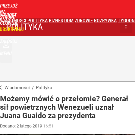
PRZEJDŹ
NA
WPROST
STRONĘ
WIADOMOŚCI
POLITYKA
BIZNES
DOM
ZDROWIE
ROZRYWKA
TYGODN
GŁÓWNĄ
POLITYKA
UBSKRYBUJ
ZALOGUJ
MENU
Wiadomości
/
Polityka
Możemy mówić o przełomie? Generał
sił powietrznych Wenezueli uznał
Juana Guaido za prezydenta
Dodano:
2
lutego
2019
16:51