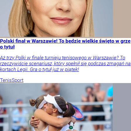
Polski finał w Warszawie! To będzie wielkie święto w grze
o tytuł
Aż trzy Polki w finale turnieju tenisowego w Warszawie? To
rzeczywiście scenariusz, który spełnił się podczas zmagań na
kortach Legii. Gra o tytuł już w piątek!
Tenis
Sport