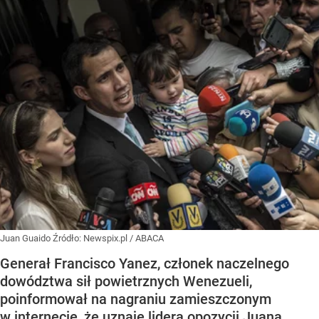
Juan Guaido
Źródło:
Newspix.pl
/
ABACA
Generał Francisco Yanez, członek naczelnego
dowództwa sił powietrznych Wenezueli,
poinformował na nagraniu zamieszczonym
w internecie, że uznaje lidera opozycji Juana