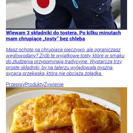
Wlewam 3 składniki do tostera. Po kilku minutach
mam chrupiące „tosty” bez chleba
Masz ochotę na chrupiące pieczywo, ale ograniczasz
węglowodany? Zrób te wyjątkowe tosty, które w smaku
do złudzenia przypominają tradycyjne. Wystarczą trzy
proste składniki, by na talerzu wylądowała pyszna,
sycąca przekąska, która nie obciąża żołądka.
Przepisy
Produkty
Żywienie