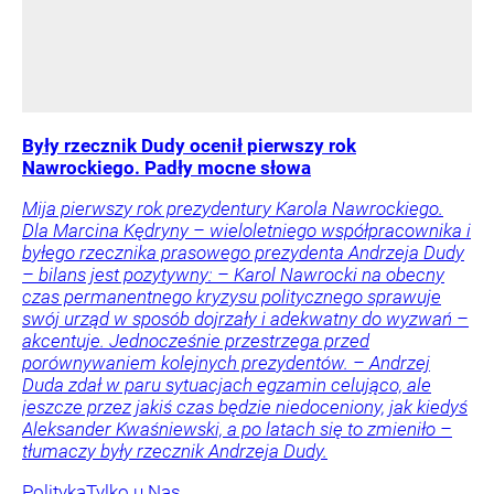
Były rzecznik Dudy ocenił pierwszy rok
Nawrockiego. Padły mocne słowa
Mija pierwszy rok prezydentury Karola Nawrockiego.
Dla Marcina Kędryny – wieloletniego współpracownika i
byłego rzecznika prasowego prezydenta Andrzeja Dudy
– bilans jest pozytywny: – Karol Nawrocki na obecny
czas permanentnego kryzysu politycznego sprawuje
swój urząd w sposób dojrzały i adekwatny do wyzwań –
akcentuje. Jednocześnie przestrzega przed
porównywaniem kolejnych prezydentów. – Andrzej
Duda zdał w paru sytuacjach egzamin celująco, ale
jeszcze przez jakiś czas będzie niedoceniony, jak kiedyś
Aleksander Kwaśniewski, a po latach się to zmieniło –
tłumaczy były rzecznik Andrzeja Dudy.
Polityka
Tylko u Nas