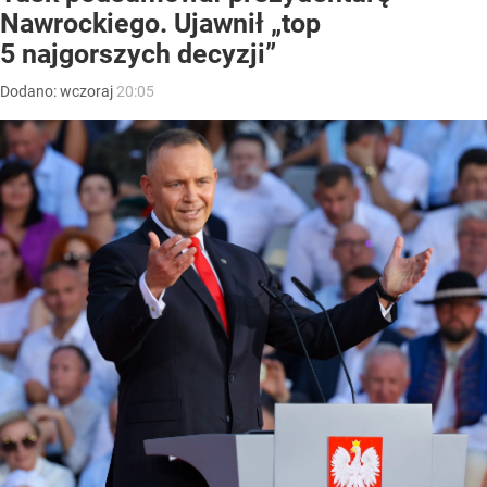
Nawrockiego. Ujawnił „top
5 najgorszych decyzji”
Dodano:
wczoraj
20:05