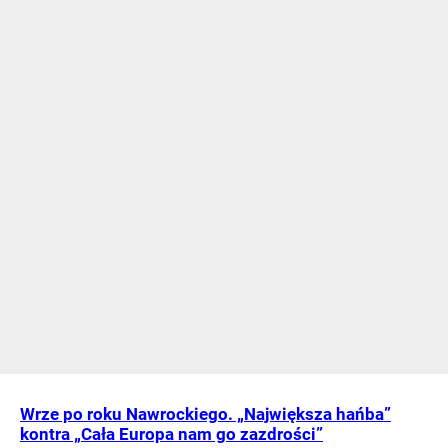
Wrze po roku Nawrockiego. „Największa hańba”
kontra „Cała Europa nam go zazdrości”