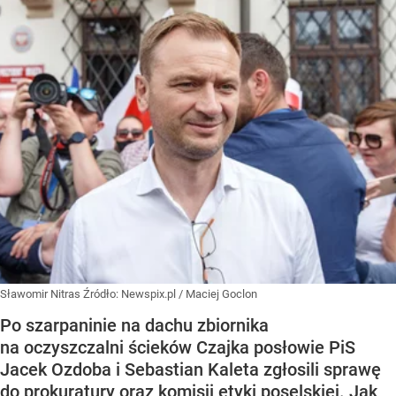
Sławomir Nitras
Źródło:
Newspix.pl
/
Maciej Goclon
Po szarpaninie na dachu zbiornika
na oczyszczalni ścieków Czajka posłowie PiS
Jacek Ozdoba i Sebastian Kaleta zgłosili sprawę
do prokuratury oraz komisji etyki poselskiej. Jak