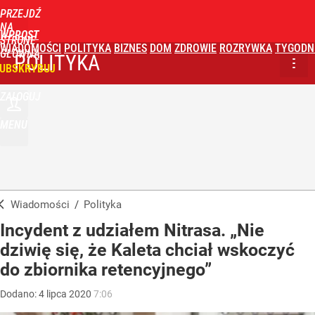
PRZEJDŹ
NA
WPROST
STRONĘ
WIADOMOŚCI
POLITYKA
BIZNES
DOM
ZDROWIE
ROZRYWKA
TYGODN
GŁÓWNĄ
POLITYKA
UBSKRYBUJ
ZALOGUJ
MENU
Wiadomości
/
Polityka
Incydent z udziałem Nitrasa. „Nie
dziwię się, że Kaleta chciał wskoczyć
do zbiornika retencyjnego”
Dodano:
4
lipca
2020
7:06