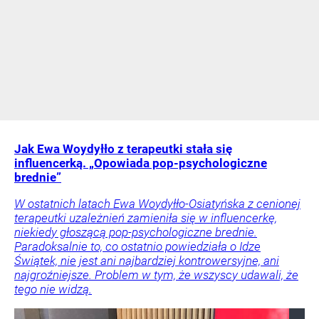
Jak Ewa Woydyłło z terapeutki stała się
influencerką. „Opowiada pop-psychologiczne
brednie”
W ostatnich latach Ewa Woydyłło-Osiatyńska z cenionej
terapeutki uzależnień zamieniła się w influencerkę,
niekiedy głoszącą pop-psychologiczne brednie.
Paradoksalnie to, co ostatnio powiedziała o Idze
Świątek, nie jest ani najbardziej kontrowersyjne, ani
najgroźniejsze. Problem w tym, że wszyscy udawali, że
tego nie widzą.