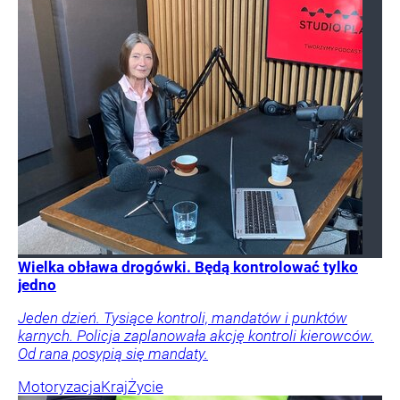
Wielka obława drogówki. Będą kontrolować tylko
jedno
Jeden dzień. Tysiące kontroli, mandatów i punktów
karnych. Policja zaplanowała akcję kontroli kierowców.
Od rana posypią się mandaty.
Motoryzacja
Kraj
Życie