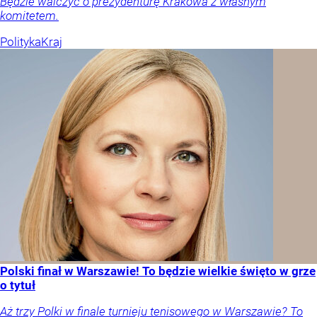
Będzie walczyć o prezydenturę Krakowa z własnym
komitetem.
Polityka
Kraj
Polski finał w Warszawie! To będzie wielkie święto w grze
o tytuł
Aż trzy Polki w finale turnieju tenisowego w Warszawie? To