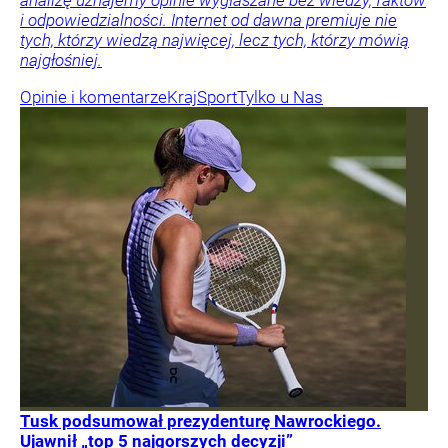
i odpowiedzialności. Internet od dawna premiuje nie
tych, którzy wiedzą najwięcej, lecz tych, którzy mówią
najgłośniej.
Opinie i komentarze
Kraj
Sport
Tylko u Nas
Tusk podsumował prezydenturę Nawrockiego.
Ujawnił „top 5 najgorszych decyzji”