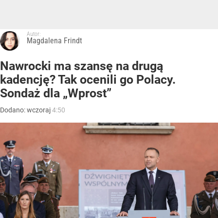
Autor:
Magdalena Frindt
Nawrocki ma szansę na drugą
kadencję? Tak ocenili go Polacy.
Sondaż dla „Wprost”
Dodano:
wczoraj
4:50