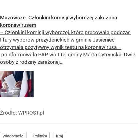
Mazowsze. Członkini komisji wyborczej zakażona
koronawirusem
– Członkini komisji wyborczej, która pracowała podczas
I tury wyborów prezydenckich w gminie Jasieniec
otrzymała pozytywny wynik testu na koronawirusa –
poinformowała PAP wójt tej gminy Marta Cytryńska. Dwie
osoby z rodziny zarażonej...
Źródło:
WPROST.pl
Wiadomości
Polityka
Kraj