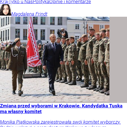
Kraj
Tylko u Nas
Polityka
Opinie i komentarze
Magdalena
Frindt
Zmiana przed wyborami w Krakowie. Kandydatka Tuska
ma własny komitet
Monika Piątkowska zarejestrowała swój komitet wyborczy.