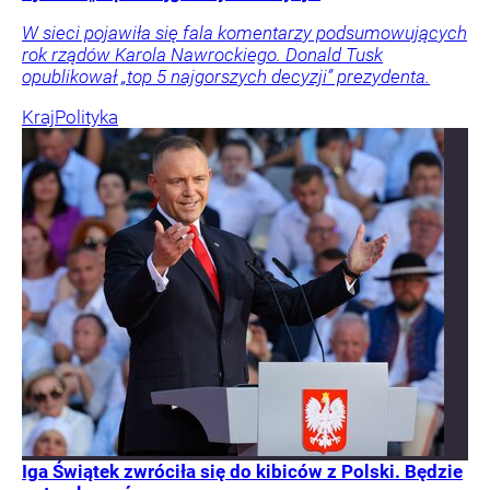
W sieci pojawiła się fala komentarzy podsumowujących
rok rządów Karola Nawrockiego. Donald Tusk
opublikował „top 5 najgorszych decyzji” prezydenta.
Kraj
Polityka
Iga Świątek zwróciła się do kibiców z Polski. Będzie