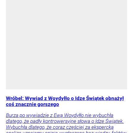
Wróbel: Wywiad z Woydyłło o Idze Świątek obnażył
coś znacznie gorszego
Burza po wywiadzie z Ewą Woydyłło nie wybuchła
dlatego, że padły kontrowersyjne słowa o Idze Świątek.
Wybuchła dlatego, że coraz częściej za ekspercką
analizę uznajemy opinie wygłaszane bez wiedzy, faktów