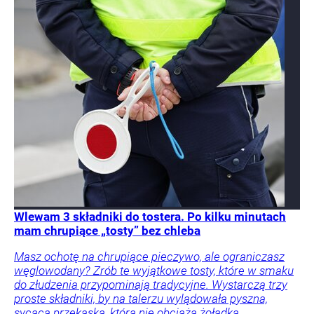
Wlewam 3 składniki do tostera. Po kilku minutach
mam chrupiące „tosty” bez chleba
Masz ochotę na chrupiące pieczywo, ale ograniczasz
węglowodany? Zrób te wyjątkowe tosty, które w smaku
do złudzenia przypominają tradycyjne. Wystarczą trzy
proste składniki, by na talerzu wylądowała pyszna,
sycąca przekąska, która nie obciąża żołądka.