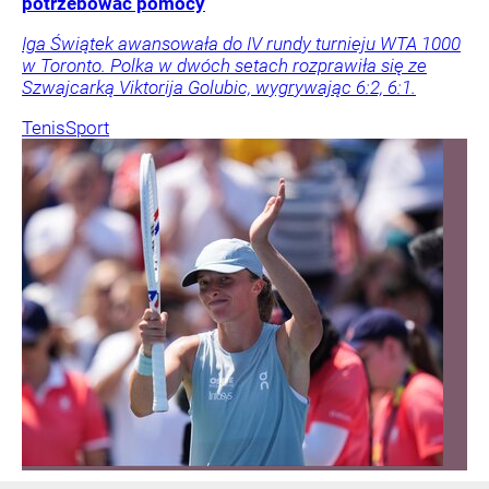
potrzebować pomocy
Iga Świątek awansowała do IV rundy turnieju WTA 1000
w Toronto. Polka w dwóch setach rozprawiła się ze
Szwajcarką Viktorija Golubic, wygrywając 6:2, 6:1.
Tenis
Sport