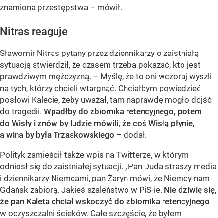
znamiona przestępstwa – mówił.
Nitras reaguje
Sławomir Nitras pytany przez dziennikarzy o zaistniałą
sytuacją stwierdził, że czasem trzeba pokazać, kto jest
prawdziwym mężczyzną. – Myślę, że to oni wczoraj wyszli
na tych, którzy chcieli wtargnąć. Chciałbym powiedzieć
posłowi Kalecie, żeby uważał, tam naprawdę mogło dojść
do tragedii.
Wpadłby do zbiornika retencyjnego, potem
do Wisły i znów by ludzie mówili, że coś Wisłą płynie,
a wina by była Trzaskowskiego
– dodał.
Polityk zamieścił także wpis na Twitterze, w którym
odniósł się do zaistniałej sytuacji. „Pan Duda straszy media
i dziennikarzy Niemcami, pan Żaryn mówi, że Niemcy nam
Gdańsk zabiorą. Jakieś szaleństwo w PiS-ie.
Nie dziwię się,
że pan Kaleta chciał wskoczyć do zbiornika retencyjnego
w oczyszczalni ścieków. Całe szczęście, że byłem