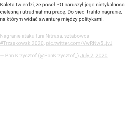
Kaleta twierdzi, że poseł PO naruszył jego nietykalność
cielesną i utrudniał mu pracę. Do sieci trafiło nagranie,
na którym widać awanturę między politykami.
Nagranie ataku furii Nitrasa, sztabowca
#Trzaskowski2020
.
pic.twitter.com/VwRNw5LjvJ
— Pan Krzysztof (@PanKrzysztof_)
July 2, 2020