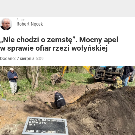
Autor:
Robert Nęcek
„Nie chodzi o zemstę”. Mocny apel
w sprawie ofiar rzezi wołyńskiej
Dodano:
7
sierpnia
6:09