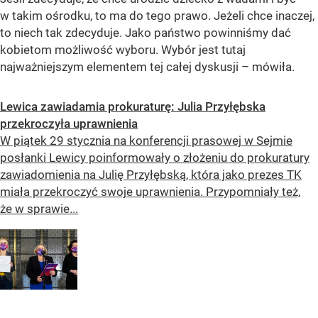
w takim ośrodku, to ma do tego prawo. Jeżeli chce inaczej,
to niech tak zdecyduje. Jako państwo powinniśmy dać
kobietom możliwość wyboru. Wybór jest tutaj
najważniejszym elementem tej całej dyskusji – mówiła.
Lewica zawiadamia prokuraturę: Julia Przyłębska
przekroczyła uprawnienia
W piątek 29 stycznia na konferencji prasowej w Sejmie
posłanki Lewicy poinformowały o złożeniu do prokuratury
zawiadomienia na Julię Przyłębską, która jako prezes TK
miała przekroczyć swoje uprawnienia. Przypomniały też,
że w sprawie...