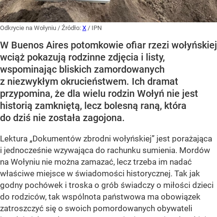
Odkrycie na Wołyniu
/ Źródło:
X
/
IPN
W Buenos Aires potomkowie ofiar rzezi wołyńskiej
wciąż pokazują rodzinne zdjęcia i listy,
wspominając bliskich zamordowanych
z niezwykłym okrucieństwem. Ich dramat
przypomina, że dla wielu rodzin Wołyń nie jest
historią zamkniętą, lecz bolesną raną, która
do dziś nie została zagojona.
Lektura „Dokumentów zbrodni wołyńskiej” jest porażająca
i jednocześnie wzywająca do rachunku sumienia. Mordów
na Wołyniu nie można zamazać, lecz trzeba im nadać
właściwe miejsce w świadomości historycznej. Tak jak
godny pochówek i troska o grób świadczy o miłości dzieci
do rodziców, tak wspólnota państwowa ma obowiązek
zatroszczyć się o swoich pomordowanych obywateli