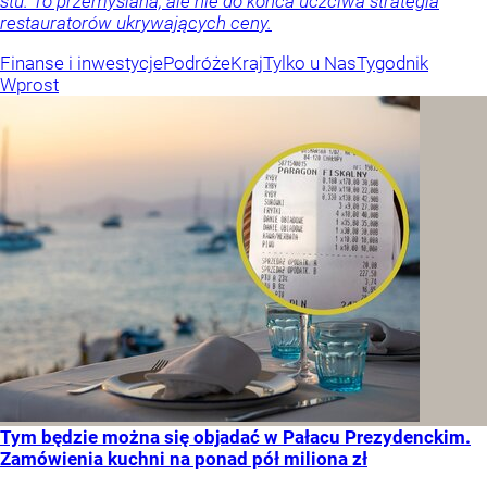
stu. To przemyślana, ale nie do końca uczciwa strategia
restauratorów ukrywających ceny.
Finanse i inwestycje
Podróże
Kraj
Tylko u Nas
Tygodnik
Wprost
Tym będzie można się objadać w Pałacu Prezydenckim.
Zamówienia kuchni na ponad pół miliona zł