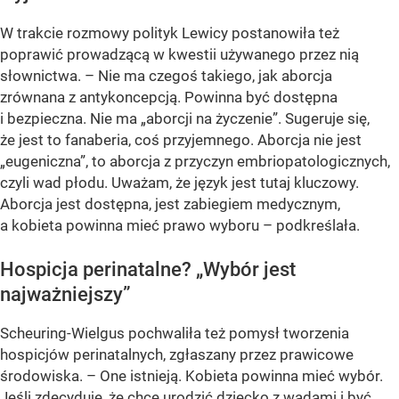
W trakcie rozmowy polityk Lewicy postanowiła też
poprawić prowadzącą w kwestii używanego przez nią
słownictwa. – Nie ma czegoś takiego, jak aborcja
zrównana z antykoncepcją. Powinna być dostępna
i bezpieczna. Nie ma „aborcji na życzenie”. Sugeruje się,
że jest to fanaberia, coś przyjemnego. Aborcja nie jest
„eugeniczna”, to aborcja z przyczyn embriopatologicznych,
czyli wad płodu. Uważam, że język jest tutaj kluczowy.
Aborcja jest dostępna, jest zabiegiem medycznym,
a kobieta powinna mieć prawo wyboru – podkreślała.
Hospicja perinatalne? „Wybór jest
najważniejszy”
Scheuring-Wielgus pochwaliła też pomysł tworzenia
hospicjów perinatalnych, zgłaszany przez prawicowe
środowiska. – One istnieją. Kobieta powinna mieć wybór.
Jeśli zdecyduje, że chce urodzić dziecko z wadami i być