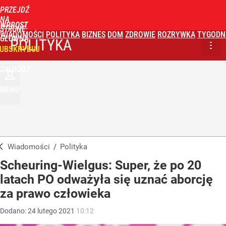
PRZEJDŹ
NA
WPROST
STRONĘ
WIADOMOŚCI
POLITYKA
BIZNES
DOM
ZDROWIE
ROZRYWKA
TYGODN
GŁÓWNĄ
POLITYKA
UBSKRYBUJ
ZALOGUJ
MENU
Wiadomości
/
Polityka
Scheuring-Wielgus: Super, że po 20
latach PO odważyła się uznać aborcję
za prawo człowieka
Dodano:
24
lutego
2021
10:12