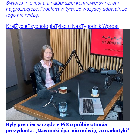
Świątek, nie jest ani najbardziej kontrowersyjne, ani
najgroźniejsze. Problem w tym, że wszyscy udawali, że
tego nie widzą.
Kraj
Życie
Psychologia
Tylko u Nas
Tygodnik Wprost
Były premier w rządzie PiS o próbie otrucia
prezydenta. „Nawrocki ćpa, nie mówię, że narkotyki”