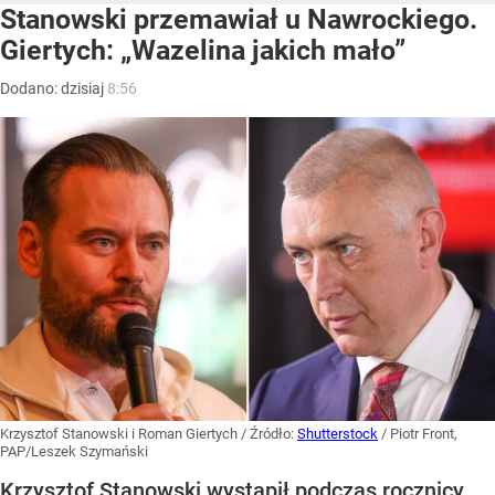
Stanowski przemawiał u Nawrockiego.
Giertych: „Wazelina jakich mało”
Dodano:
dzisiaj
8:56
Krzysztof Stanowski i Roman Giertych
/ Źródło:
Shutterstock
/
Piotr Front,
PAP/Leszek Szymański
Krzysztof Stanowski wystąpił podczas rocznicy