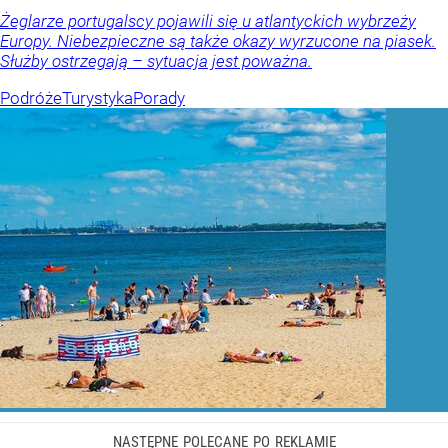
Żeglarze portugalscy pojawili się u atlantyckich wybrzeży
Europy. Niebezpieczne są także okazy wyrzucone na piasek.
Służby ostrzegają – sytuacja jest poważna.
Podróże
Turystyka
Porady