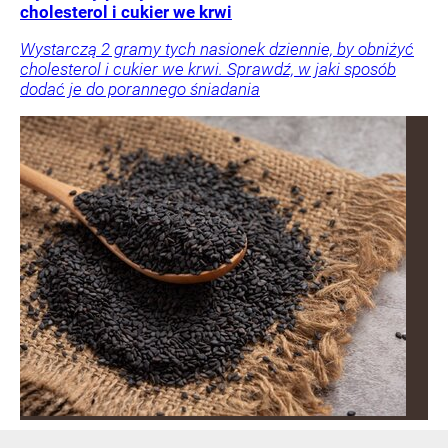
cholesterol i cukier we krwi
Wystarczą 2 gramy tych nasionek dziennie, by obniżyć
cholesterol i cukier we krwi. Sprawdź, w jaki sposób
dodać je do porannego śniadania