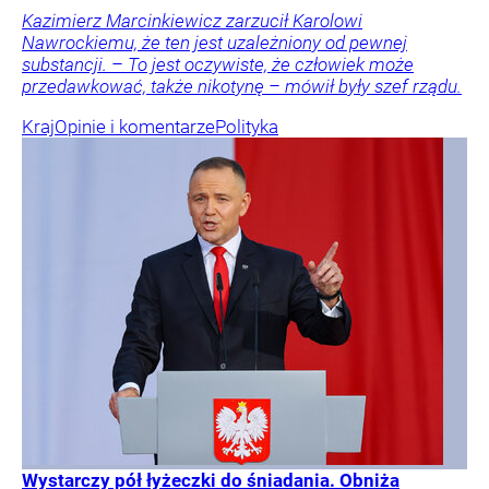
Kazimierz Marcinkiewicz zarzucił Karolowi
Nawrockiemu, że ten jest uzależniony od pewnej
substancji. – To jest oczywiste, że człowiek może
przedawkować, także nikotynę – mówił były szef rządu.
Kraj
Opinie i komentarze
Polityka
Wystarczy pół łyżeczki do śniadania. Obniża