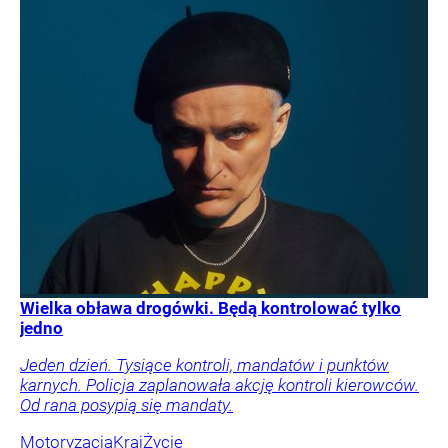
Wielka obława drogówki. Będą kontrolować tylko
jedno
Jeden dzień. Tysiące kontroli, mandatów i punktów
karnych. Policja zaplanowała akcję kontroli kierowców.
Od rana posypią się mandaty.
Motoryzacja
Kraj
Życie