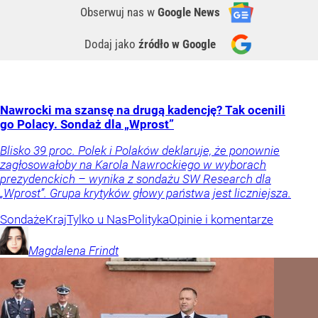
Obserwuj nas
w
Google News
Dodaj jako
źródło w Google
Nawrocki ma szansę na drugą kadencję? Tak ocenili
go Polacy. Sondaż dla „Wprost”
Blisko 39 proc. Polek i Polaków deklaruje, że ponownie
zagłosowałoby na Karola Nawrockiego w wyborach
prezydenckich – wynika z sondażu SW Research dla
„Wprost”. Grupa krytyków głowy państwa jest liczniejsza.
Sondaże
Kraj
Tylko u Nas
Polityka
Opinie i komentarze
Magdalena
Frindt