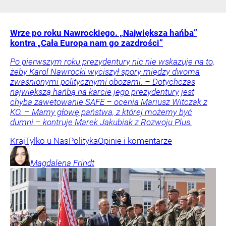
Wrze po roku Nawrockiego. „Największa hańba”
kontra „Cała Europa nam go zazdrości”
Po pierwszym roku prezydentury nic nie wskazuje na to,
żeby Karol Nawrocki wyciszył spory między dwoma
zwaśnionymi politycznymi obozami. – Dotychczas
największą hańbą na karcie jego prezydentury jest
chyba zawetowanie SAFE – ocenia Mariusz Witczak z
KO. – Mamy głowę państwa, z której możemy być
dumni – kontruje Marek Jakubiak z Rozwoju Plus.
Kraj
Tylko u Nas
Polityka
Opinie i komentarze
Magdalena
Frindt