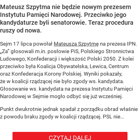
Mateusz Szpytma nie będzie nowym prezesem
Instytutu Pamięci Narodowej. Przeciwko jego
kandydaturze byli senatorowie. Teraz procedura
ruszy od nowa.
Sejm 17 lipca powołał
Mateusza Szpytmę
na prezesa IPN.
„Za” głosowali m.in. posłowie PiS, Polskiego Stronnictwa
Ludowego, Konfederacji i większość Polski 2050. Z kolei
przeciwko była Koalicja Obywatelska, Lewica, Centrum
oraz Konfederacja Korony Polskiej. Wyniki pokazały,
że w koalicji rządzącej nie było zgody ws. kandydata.
Głosowanie ws. kandydata na prezesa Instytutu Pamięci
Narodowej w Sejmie mogło odbyć się już wcześniej.
Punkt dwukrotnie jednak spadał z porządku obrad właśnie
z powodu braku zgody w koalicji rządzącej. PSL nie...
CZYTAJ DALEJ