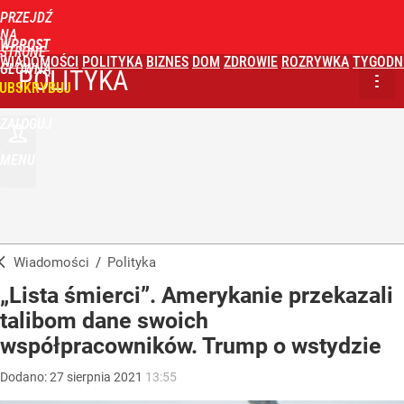
PRZEJDŹ
NA
WPROST
STRONĘ
WIADOMOŚCI
POLITYKA
BIZNES
DOM
ZDROWIE
ROZRYWKA
TYGODN
GŁÓWNĄ
POLITYKA
UBSKRYBUJ
ZALOGUJ
MENU
Wiadomości
/
Polityka
„Lista śmierci”. Amerykanie przekazali
talibom dane swoich
współpracowników. Trump o wstydzie
Dodano:
27
sierpnia
2021
13:55