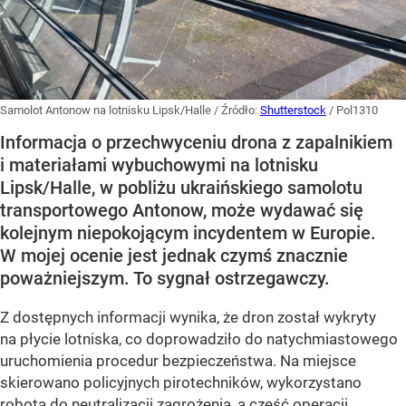
Samolot Antonow na lotnisku Lipsk/Halle
/ Źródło:
Shutterstock
/
Pol1310
Informacja o przechwyceniu drona z zapalnikiem
i materiałami wybuchowymi na lotnisku
Lipsk/Halle, w pobliżu ukraińskiego samolotu
transportowego Antonow, może wydawać się
kolejnym niepokojącym incydentem w Europie.
W mojej ocenie jest jednak czymś znacznie
poważniejszym. To sygnał ostrzegawczy.
Z dostępnych informacji wynika, że dron został wykryty
na płycie lotniska, co doprowadziło do natychmiastowego
uruchomienia procedur bezpieczeństwa. Na miejsce
skierowano policyjnych pirotechników, wykorzystano
robota do neutralizacji zagrożenia, a część operacji