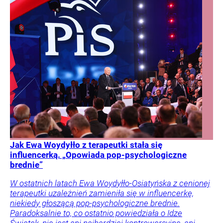
Jak Ewa Woydyłło z terapeutki stała się
influencerką. „Opowiada pop-psychologiczne
brednie”
W ostatnich latach Ewa Woydyłło-Osiatyńska z cenionej
terapeutki uzależnień zamieniła się w influencerkę,
niekiedy głoszącą pop-psychologiczne brednie.
Paradoksalnie to, co ostatnio powiedziała o Idze
Świątek, nie jest ani najbardziej kontrowersyjne, ani