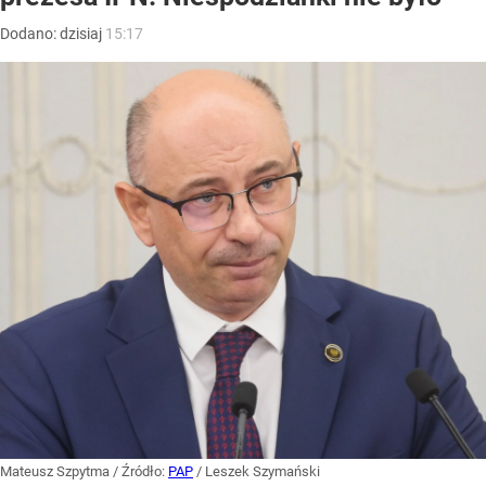
Dodano:
dzisiaj
15:17
Mateusz Szpytma
/ Źródło:
PAP
/
Leszek Szymański