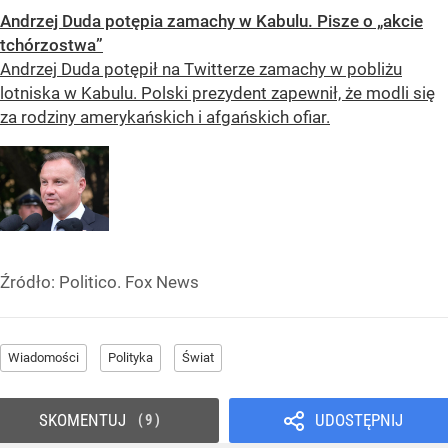
Andrzej Duda potępia zamachy w Kabulu. Pisze o „akcie
tchórzostwa”
Andrzej Duda potępił na Twitterze zamachy w pobliżu
lotniska w Kabulu. Polski prezydent zapewnił, że modli się
za rodziny amerykańskich i afgańskich ofiar.
Źródło:
Politico. Fox News
Wiadomości
Polityka
Świat
SKOMENTUJ
UDOSTĘPNIJ
9