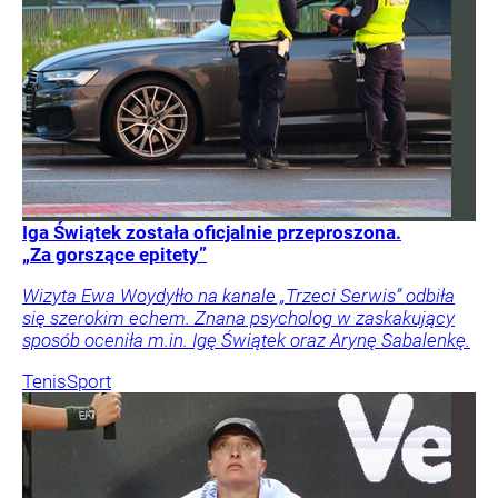
Iga Świątek została oficjalnie przeproszona.
„Za gorszące epitety”
Wizyta Ewa Woydyłło na kanale „Trzeci Serwis” odbiła
się szerokim echem. Znana psycholog w zaskakujący
sposób oceniła m.in. Igę Świątek oraz Arynę Sabalenkę.
Tenis
Sport