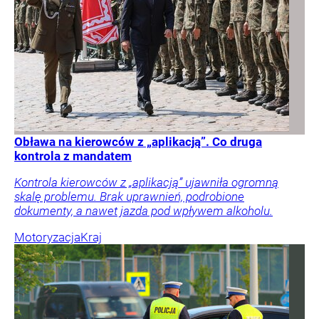
Obława na kierowców z „aplikacją”. Co druga
kontrola z mandatem
Kontrola kierowców z „aplikacją” ujawniła ogromną
skalę problemu. Brak uprawnień, podrobione
dokumenty, a nawet jazda pod wpływem alkoholu.
Motoryzacja
Kraj