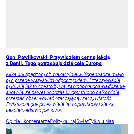
Gen. Pawlikowski: Przywiozłem cenną lekcję
z Danii. Tego potrzebuje dziś cała Europa
Kilka dni spędzonych wakacyjnie w Kopenhadze miało
być przede wszystkim odpoczynkiem. I rzeczywiście
było. Ale jak to często bywa, zawodowe doświadczenie
sprawia, że nawet podczas urlopu trudno całkowicie
przestać obserwować otaczającą rzeczywistość.
Zwłaszcza gdy przez wiele lat odpowiadało się za
bezpieczeństwo państwa.
Opinie i komentarze
Polityka
Kraj
Świat
Tylko u Nas