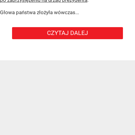
po zaprzysiężeniu na urząd prezydenta
.
Głowa państwa złożyła wówczas...
CZYTAJ DALEJ