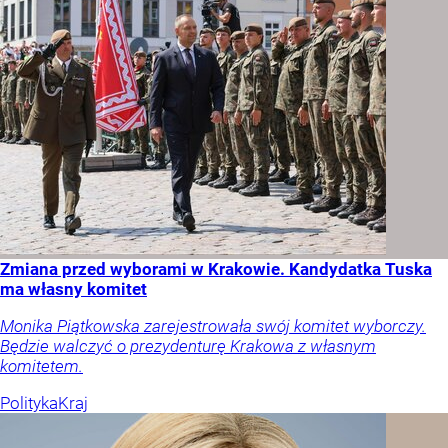
Zmiana przed wyborami w Krakowie. Kandydatka Tuska
ma własny komitet
Monika Piątkowska zarejestrowała swój komitet wyborczy.
Będzie walczyć o prezydenturę Krakowa z własnym
komitetem.
Polityka
Kraj