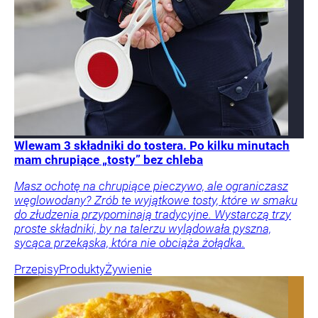
Wlewam 3 składniki do tostera. Po kilku minutach
mam chrupiące „tosty” bez chleba
Masz ochotę na chrupiące pieczywo, ale ograniczasz
węglowodany? Zrób te wyjątkowe tosty, które w smaku
do złudzenia przypominają tradycyjne. Wystarczą trzy
proste składniki, by na talerzu wylądowała pyszna,
sycąca przekąska, która nie obciąża żołądka.
Przepisy
Produkty
Żywienie