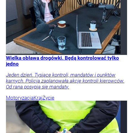
Wielka obława drogówki. Będą kontrolować tylko
jedno
Jeden dzień. Tysiące kontroli, mandatów i punktów
karnych. Policja zaplanowała akcję kontroli kierowców.
Od rana posypią się mandaty.
Motoryzacja
Kraj
Życie