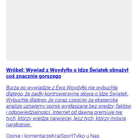
Wróbel: Wywiad z Woydyłło o Idze Świątek obnażył
coś znacznie gorszego
Burza po wywiadzie z Ewą Woydyłło nie wybuchła
dlatego, że padły kontrowersyjne słowa o Idze Świątek.
Wybuchła dlatego, że coraz częściej za ekspercką
analizę uznajemy opinie wygłaszane bez wiedzy, faktów
i odpowiedzialności. Internet od dawna premiuje nie
tych, którzy wiedzą najwięcej, lecz tych, którzy mówią
najgłośniej.
Opinie i komentarze
Kraj
Sport
Tylko u Nas