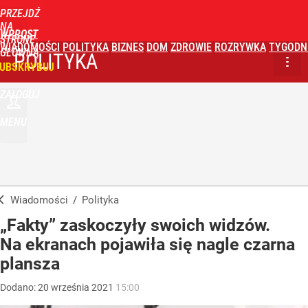
PRZEJDŹ
NA
WPROST
STRONĘ
WIADOMOŚCI
POLITYKA
BIZNES
DOM
ZDROWIE
ROZRYWKA
TYGODN
GŁÓWNĄ
POLITYKA
UBSKRYBUJ
ZALOGUJ
MENU
Wiadomości
/
Polityka
„Fakty” zaskoczyły swoich widzów.
Na ekranach pojawiła się nagle czarna
plansza
Dodano:
20
września
2021
15:00