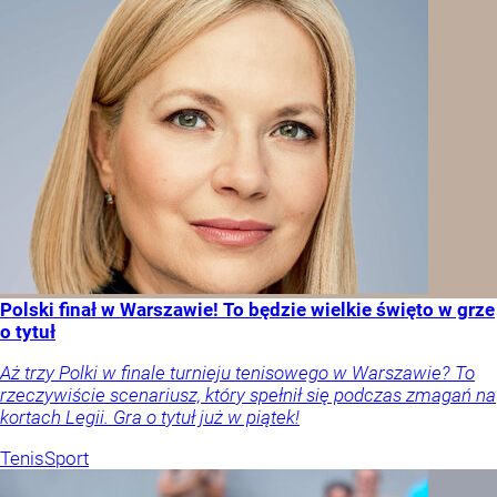
Polski finał w Warszawie! To będzie wielkie święto w grze
o tytuł
Aż trzy Polki w finale turnieju tenisowego w Warszawie? To
rzeczywiście scenariusz, który spełnił się podczas zmagań na
kortach Legii. Gra o tytuł już w piątek!
Tenis
Sport