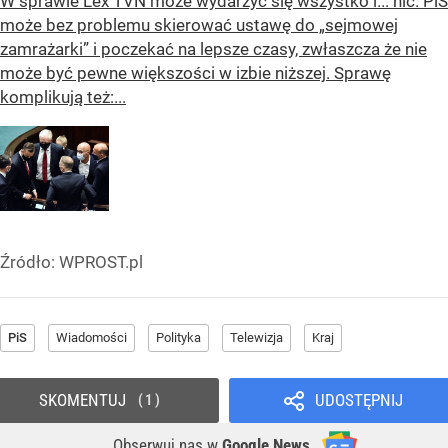
W sprawie Lex TVN może wydarzyć się wszystko i... nic. PiS
może bez problemu skierować ustawę do „sejmowej
zamrażarki” i poczekać na lepsze czasy, zwłaszcza że nie
może być pewne większości w izbie niższej. Sprawę
komplikują też:...
Źródło:
WPROST.pl
PiS
Wiadomości
Polityka
Telewizja
Kraj
SKOMENTUJ
UDOSTĘPNIJ
1
Obserwuj nas
w
Google News