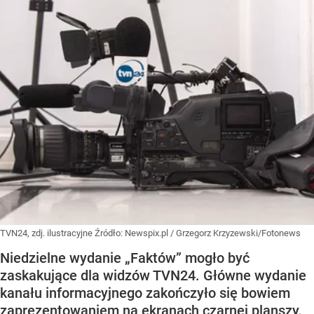
TVN24, zdj. ilustracyjne
Źródło:
Newspix.pl
/
Grzegorz Krzyzewski/Fotonews
Niedzielne wydanie „Faktów” mogło być
zaskakujące dla widzów TVN24. Główne wydanie
kanału informacyjnego zakończyło się bowiem
zaprezentowaniem na ekranach czarnej planszy.