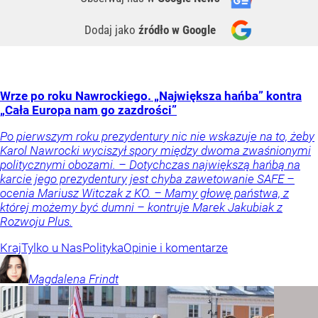
Dodaj jako
źródło w Google
Wrze po roku Nawrockiego. „Największa hańba” kontra
„Cała Europa nam go zazdrości”
Po pierwszym roku prezydentury nic nie wskazuje na to, żeby
Karol Nawrocki wyciszył spory między dwoma zwaśnionymi
politycznymi obozami. – Dotychczas największą hańbą na
karcie jego prezydentury jest chyba zawetowanie SAFE –
ocenia Mariusz Witczak z KO. – Mamy głowę państwa, z
której możemy być dumni – kontruje Marek Jakubiak z
Rozwoju Plus.
Kraj
Tylko u Nas
Polityka
Opinie i komentarze
Magdalena
Frindt