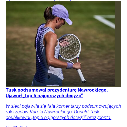
Tusk podsumował prezydenturę Nawrockiego.
Ujawnił „top 5 najgorszych decyzji”
W sieci pojawiła się fala komentarzy podsumowujących
rok rządów Karola Nawrockiego. Donald Tusk
opublikował „top 5 najgorszych decyzji” prezydenta.