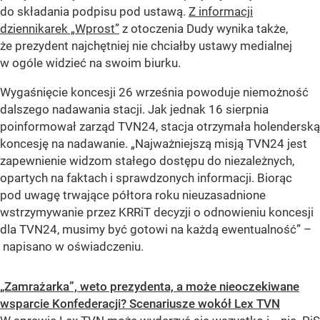
do składania podpisu pod ustawą.
Z informacji
dziennikarek „Wprost”
z otoczenia Dudy wynika także,
że prezydent najchętniej nie chciałby ustawy medialnej
w ogóle widzieć na swoim biurku.
Wygaśnięcie koncesji 26 września powoduje niemożność
dalszego nadawania stacji. Jak jednak 16 sierpnia
poinformował zarząd TVN24, stacja otrzymała holenderską
koncesję na nadawanie. „Najważniejszą misją TVN24 jest
zapewnienie widzom stałego dostępu do niezależnych,
opartych na faktach i sprawdzonych informacji. Biorąc
pod uwagę trwające półtora roku nieuzasadnione
wstrzymywanie przez KRRiT decyzji o odnowieniu koncesji
dla TVN24, musimy być gotowi na każdą ewentualność” –
napisano w oświadczeniu.
„Zamrażarka”, weto prezydenta, a może nieoczekiwane
wsparcie Konfederacji? Scenariusze wokół Lex TVN