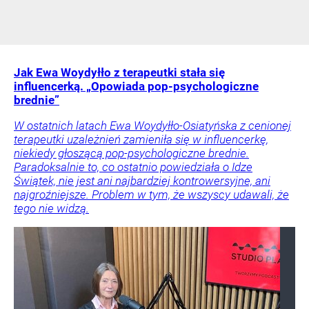
Jak Ewa Woydyłło z terapeutki stała się
influencerką. „Opowiada pop-psychologiczne
brednie”
W ostatnich latach Ewa Woydyłło-Osiatyńska z cenionej
terapeutki uzależnień zamieniła się w influencerkę,
niekiedy głoszącą pop-psychologiczne brednie.
Paradoksalnie to, co ostatnio powiedziała o Idze
Świątek, nie jest ani najbardziej kontrowersyjne, ani
najgroźniejsze. Problem w tym, że wszyscy udawali, że
tego nie widzą.