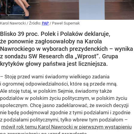
Karol Nawrocki
/ Źródło:
PAP
/
Paweł Supernak
Blisko 39 proc. Polek i Polaków deklaruje,
że ponownie zagłosowałoby na Karola
Nawrockiego w wyborach prezydenckich – wynika
z sondażu SW Research dla „Wprost”. Grupa
krytyków głowy państwa jest liczniejsza.
– Stoję przed wami świadomy wielkiego zadania
i ogromnej odpowiedzialności, które są przede mną.
Ale stoję tutaj, w polskim Sejmie, świadomy także
podziałów w polskim życiu politycznym, w polskim życiu
społecznym. Chcę jasno zadeklarować, że swoich decyzji
nie będę podejmował zgodnie z tymi podziałami i zgodnie
z podziałami politycznymi, tylko wbrew tym podziałom –
mówił rok temu Karol Nawrocki w pierwszym wystąpieniu