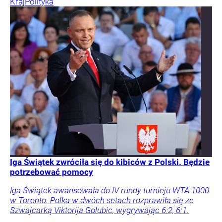
Kraj
Polityka
Iga Świątek zwróciła się do kibiców z Polski. Będzie
potrzebować pomocy
Iga Świątek awansowała do IV rundy turnieju WTA 1000
w Toronto. Polka w dwóch setach rozprawiła się ze
Szwajcarką Viktorija Golubic, wygrywając 6:2, 6:1.