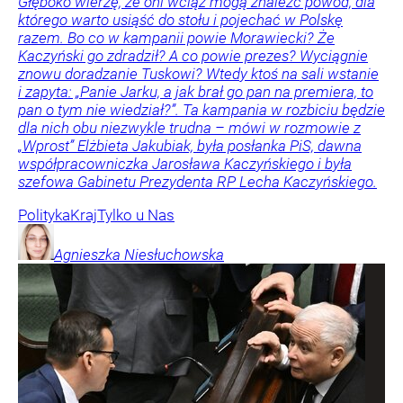
Głęboko wierzę, że oni wciąż mogą znaleźć powód, dla
którego warto usiąść do stołu i pojechać w Polskę
razem. Bo co w kampanii powie Morawiecki? Że
Kaczyński go zdradził? A co powie prezes? Wyciągnie
znowu doradzanie Tuskowi? Wtedy ktoś na sali wstanie
i zapyta: „Panie Jarku, a jak brał go pan na premiera, to
pan o tym nie wiedział?”. Ta kampania w rozbiciu będzie
dla nich obu niezwykle trudna – mówi w rozmowie z
„Wprost” Elżbieta Jakubiak, była posłanka PiS, dawna
współpracowniczka Jarosława Kaczyńskiego i była
szefowa Gabinetu Prezydenta RP Lecha Kaczyńskiego.
Polityka
Kraj
Tylko u Nas
Agnieszka
Niesłuchowska