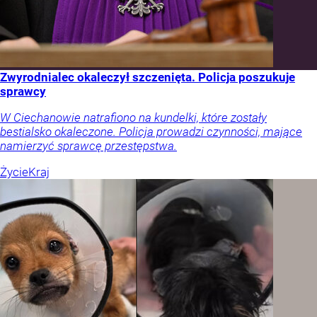
Zwyrodnialec okaleczył szczenięta. Policja poszukuje
sprawcy
W Ciechanowie natrafiono na kundelki, które zostały
bestialsko okaleczone. Policja prowadzi czynności, mające
namierzyć sprawcę przestępstwa.
Życie
Kraj