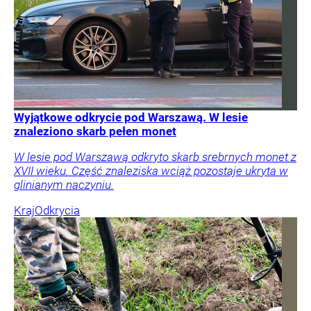
Wyjątkowe odkrycie pod Warszawą. W lesie
znaleziono skarb pełen monet
W lesie pod Warszawą odkryto skarb srebrnych monet z
XVII wieku. Część znaleziska wciąż pozostaje ukryta w
glinianym naczyniu.
Kraj
Odkrycia