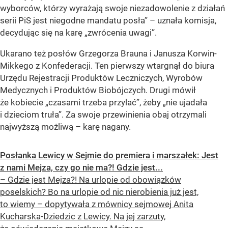
wyborców, którzy wyrażają swoje niezadowolenie z działań
serii PiS jest niegodne mandatu posła” – uznała komisja,
decydując się na karę „zwrócenia uwagi”.
Ukarano też posłów Grzegorza Brauna i Janusza Korwin-
Mikkego z Konfederacji. Ten pierwszy wtargnął do biura
Urzędu Rejestracji Produktów Leczniczych, Wyrobów
Medycznych i Produktów Biobójczych. Drugi mówił
że kobiecie „czasami trzeba przylać”, żeby „nie ujadała
i dzieciom truła”. Za swoje przewinienia obaj otrzymali
najwyższą możliwą – karę nagany.
Posłanka Lewicy w Sejmie do premiera i marszałek: Jest
z nami Mejza, czy go nie ma?! Gdzie jest...
– Gdzie jest Mejza?! Na urlopie od obowiązków
poselskich? Bo na urlopie od nic nierobienia już jest,
to wiemy – dopytywała z mównicy sejmowej Anita
Kucharska-Dziedzic z Lewicy. Na jej zarzuty,