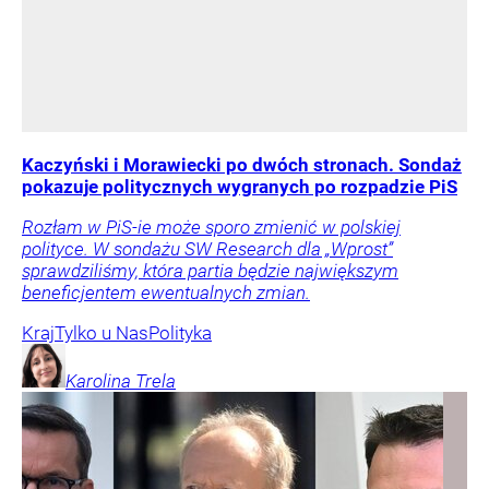
Kaczyński i Morawiecki po dwóch stronach. Sondaż
pokazuje politycznych wygranych po rozpadzie PiS
Rozłam w PiS-ie może sporo zmienić w polskiej
polityce. W sondażu SW Research dla „Wprost”
sprawdziliśmy, która partia będzie największym
beneficjentem ewentualnych zmian.
Kraj
Tylko u Nas
Polityka
Karolina
Trela