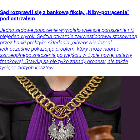
Sąd rozprawił się z bankową fikcją. „Niby-potrącenia”
pod ostrzałem
Jedno sądowe pouczenie wywołało większe poruszenie niż
niejeden wyrok. Sędzia otwarcie zakwestionował stosowaną
przez banki praktykę składania „niby-oświadczeń”,
jednocześnie pokazując problem, który może nabrać
szczególnego znaczenia po wejściu w życie nowej ustawy
frankowej. Stawką są nie tylko zasady procesu, ale także
tysiące złotych kosztów.