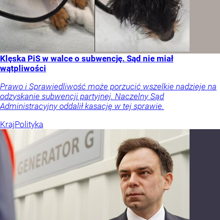
Klęska PiS w walce o subwencję. Sąd nie miał
wątpliwości
Prawo i Sprawiedliwość może porzucić wszelkie nadzieje na
odzyskanie subwencji partyjnej. Naczelny Sąd
Administracyjny oddalił kasację w tej sprawie.
Kraj
Polityka