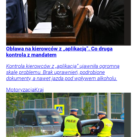
Obława na kierowców z „aplikacją”. Co druga
kontrola z mandatem
Kontrola kierowców z „aplikacją” ujawniła ogromną
skalę problemu. Brak uprawnień, podrobione
dokumenty, a nawet jazda pod wpływem alkoholu.
Motoryzacja
Kraj