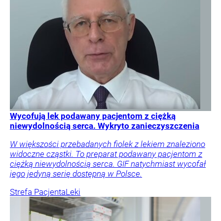
Wycofują lek podawany pacjentom z ciężką
niewydolnością serca. Wykryto zanieczyszczenia
W większości przebadanych fiolek z lekiem znaleziono
widoczne cząstki. To preparat podawany pacjentom z
ciężką niewydolnością serca. GIF natychmiast wycofał
jego jedyną serię dostępną w Polsce.
Strefa Pacjenta
Leki