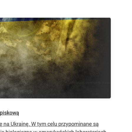
spiskową
ję na Ukrainę. W tym celu przypominane są