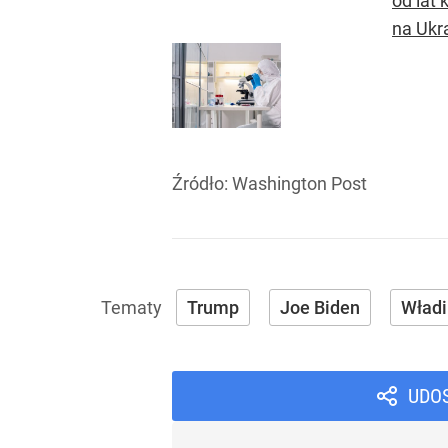
od lat 
na Ukra
Źródło:
Washington Post
Trump
Joe Biden
Władi
UDO