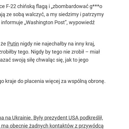
ce F-22 chińską flagą i „zbombardować g***o
ają ze sobą walczyć, a my siedzimy i patrzymy
k informuje „Washington Post”, wypowiedź
, że
Putin
nigdy nie najechałby na inny kraj,
obiłby tego. Nigdy by tego nie zrobił
– miał
zać swoją siłę chwaląc się, jak to jego
go kraje do płacenia więcej za wspólną obronę.
a na Ukrainie. Były prezydent USA podkreślił,
nie ma obecnie żadnych kontaktów z przywódcą