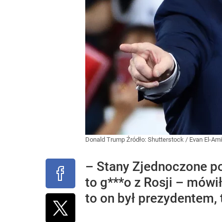
Donald Trump
Źródło:
Shutterstock
/
Evan El-Am
– Stany Zjednoczone p
to g***o z Rosji – mów
to on był prezydentem, 