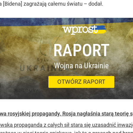
 [Bidena] zagrażają całemu światu – dodał.
RAPORT
Wojna na Ukrainie
OTWÓRZ RAPORT
wa rosyjskiej propagandy. Rosja nagłaśnia starą teorię 
wska propaganda z całych sił stara się uzasadnić inwaz