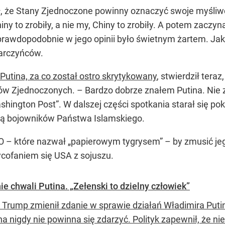
ł, że Stany Zjednoczone powinny oznaczyć swoje myśliw
y to zrobiły, a nie my, Chiny to zrobiły. A potem zaczyn
prawdopodobnie w jego opinii było świetnym żartem. Ja
arczyńców.
Putina, za co został ostro skrytykowany
, stwierdził teraz
nów Zjednoczonych. –
Bardzo dobrze znałem Putina. Nie zr
ngton Post”. W dalszej części spotkania starał się poka
upą bojowników Państwa Islamskiego.
ATO – które nazwał „papierowym tygrysem” – by zmusić je
ycofaniem się USA z sojuszu.
ie chwali Putina. „Zełenski to dzielny człowiek”
 Trump zmienił zdanie w sprawie działań Władimira Putin
na nigdy nie powinna się zdarzyć. Polityk zapewnił, że 