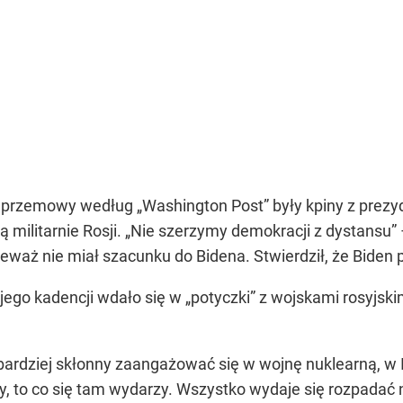
zemowy według „Washington Post” były kpiny z prezyd
 militarnie Rosji. „Nie szerzymy demokracji z dystansu” –
ieważ nie miał szacunku do Bidena. Stwierdził, że Biden 
jego kadencji wdało się w „potyczki” z wojskami rosyjskim
t bardziej skłonny zaangażować się w wojnę nuklearną, w 
, to co się tam wydarzy. Wszystko wydaje się rozpadać 