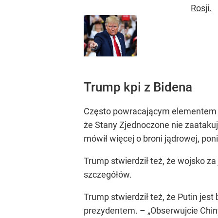
Rosji.
Trump kpi z Bidena
Często powracającym elementem pr
że Stany Zjednoczone nie zaatakują
mówił więcej o broni jądrowej, pon
Trump stwierdził też, że wojsko za 
szczegółów.
Trump stwierdził też, że Putin jes
prezydentem. – „Obserwujcie Chiny