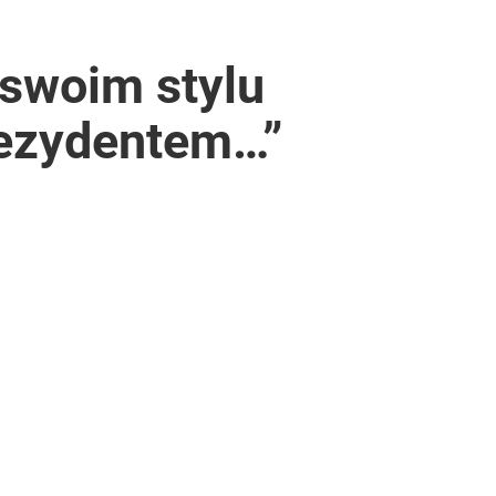
 swoim stylu
prezydentem…”