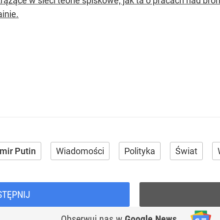
krążące w sieci teorie spiskowe, jak ta o pracach nad br
inie.
mir Putin
Wiadomości
Polityka
Świat
STĘPNIJ
Obserwuj nas
w
Google News