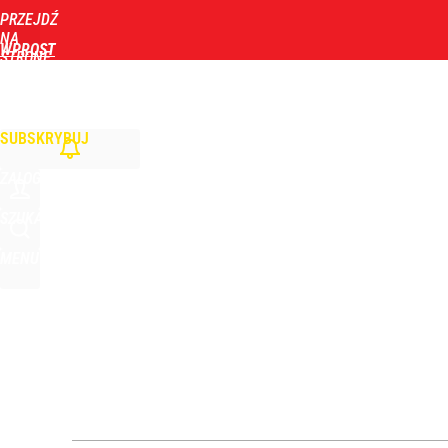
PRZEJDŹ
Udostępnij
0
Skomentuj
NA
WPROST
STRONĘ
GŁÓWNĄ
WIADOMOŚCI
POLITYKA
BIZNES
DOM
ZDROWIE
ROZRYWKA
TYGOD
SUBSKRYBUJ
ZALOGUJ
SZUKAJ
MENU