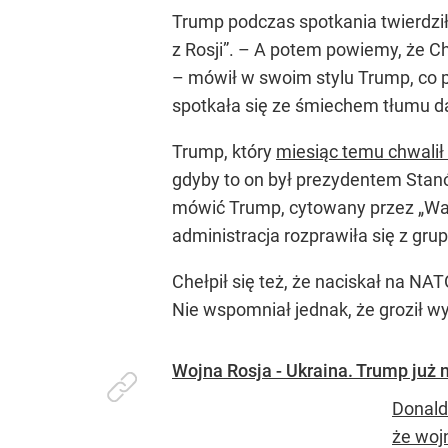
Trump podczas spotkania twierdzi
z Rosji”. –
A potem powiemy, że Chin
– mówił w swoim stylu Trump, co 
spotkała się ze śmiechem tłumu d
Trump, który
miesiąc temu chwalił 
gdyby to on był prezydentem Sta
mówić Trump, cytowany przez „Washi
administracja rozprawiła się z gr
Chełpił się też, że naciskał na N
Nie wspomniał jednak, że groził w
Wojna Rosja - Ukraina. Trump już n
Donald
że woj