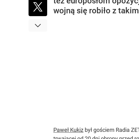
też europosłom opozycji
wojną się robiło z takim
Paweł Kukiz
był gościem Radia ZET,
trwającej od 20 dni
obrony przed ro