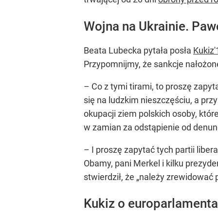
Wojna na Ukrainie. Paw
Beata Lubecka pytała posła
Kukiz'
Przypomnijmy, że sankcje nałożone 
–
Co z tymi tirami, to proszę zap
się na ludzkim nieszczęściu, a pr
okupacji ziem polskich osoby, kt
w zamian za odstąpienie od denunc
–
I proszę zapytać tych partii liber
Obamy, pani Merkel i kilku prezyde
stwierdził, że „należy zrewidować 
Kukiz o europarlamentar