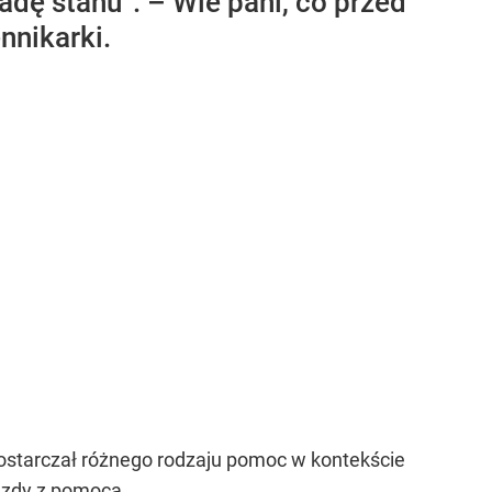
adę stanu”. – Wie pani, co przed
nnikarki.
 dostarczał różnego rodzaju pomoc w kontekście
jazdy z pomocą.