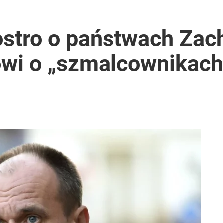
ostro o państwach Zac
ówi o „szmalcownikach”