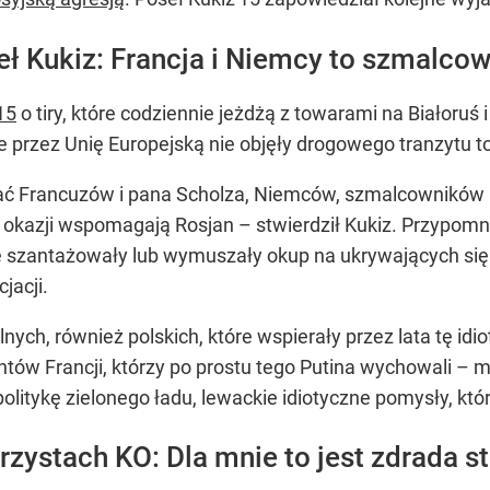
eł Kukiz: Francja i Niemcy to szmalco
15
o tiry, które codziennie jeżdżą z towarami na Białoruś i
przez Unię Europejską nie objęły drogowego tranzytu tow
ytać Francuzów i pana Scholza, Niemców, szmalcowników 
zy okazji wspomagają Rosjan
– stwierdził Kukiz. Przypomn
óre szantażowały lub wymuszały okup na ukrywających s
jacji.
alnych, również polskich, które wspierały przez lata tę id
ntów Francji, którzy po prostu tego Putina wychowali
– mó
politykę zielonego ładu, lewackie idiotyczne pomysły, któ
zystach KO: Dla mnie to jest zdrada s