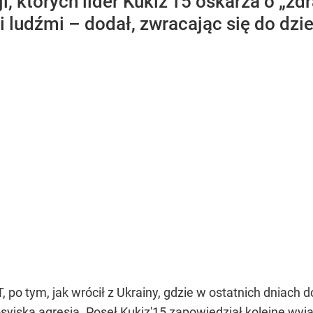
, których lider Kukiz'15 oskarża o „zdr
i ludźmi – dodał, zwracając się do dzie
 po tym, jak wrócił z Ukrainy, gdzie w ostatnich dniach
syjską agresją
. Poseł Kukiz'15 zapowiedział kolejne wy