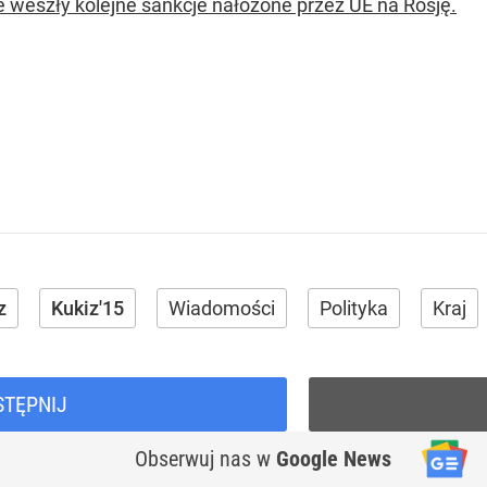
e weszły kolejne sankcje nałożone przez UE na Rosję.
z
Kukiz'15
Wiadomości
Polityka
Kraj
STĘPNIJ
Obserwuj nas
w
Google News