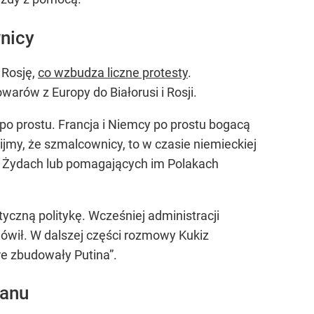
wnicy
 Rosję,
co wzbudza liczne protesty
.
arów z Europy do Białorusi i Rosji.
po prostu. Francja i Niemcy po prostu bogacą
ijmy, że szmalcownicy, to w czasie niemieckiej
ię Żydach lub pomagających im Polakach
iotyczną politykę. Wcześniej administracji
wił. W dalszej części rozmowy Kukiz
re zbudowały Putina”.
tanu