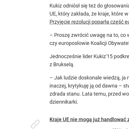
Kukiz odniósł się też do głosowa
UE, który zakłada, że kraje, które
Przyjęcie rezolucji poparła część 
–
Proszę zwrócić uwagę na to, co
czy europosłowie Koalicji Obywatelsk
Jednocześnie lider Kukiz'15 podkr
z Brukselą.
–
Jak ludzie doskonale wiedzą, ja 
inaczej, krytykuję ją od dawna
– st
zdrada stanu. Lata temu, przed wojn
dziennikarki.
Kraje UE nie mogą już handlować 