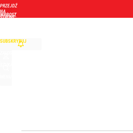
PRZEJDŹ
Udostępnij
0
Skomentuj
NA
WPROST
STRONĘ
GŁÓWNĄ
WIADOMOŚCI
POLITYKA
BIZNES
DOM
ZDROWIE
ROZRYWKA
TYGOD
SUBSKRYBUJ
ZALOGUJ
SZUKAJ
MENU