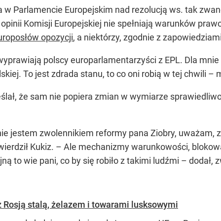
nia w Parlamencie Europejskim nad rezolucją ws. tak 
 w opinii Komisji Europejskiej nie spełniają warunków pr
europosłów opozycji
, a niektórzy, zgodnie z zapowiedziami
 wyprawiają
polscy
euro
parlamentarzyści z EPL. Dla mnie 
iej. To jest zdrada stanu, to co oni robią w tej chwili
– m
eślał, że sam nie popiera zmian w wymiarze sprawiedliwoś
nie jestem zwolennikiem reformy pana Ziobry, uważam, ze
wierdził Kukiz. –
Ale mechanizmy warunkowości, blokowan
ą to wie pani, co by się robiło z takimi ludźmi
– dodał, 
z Rosją stalą, żelazem i towarami lusksowymi