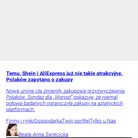
Temu, Shein i AliExpress już nie takie atrakcyjne.
Polaków zapytano o zakupy
Nowe unijne cła zmieniły zakupowe przyzwyczajenia
Polaków. Sondaż dla „Wprost” pokazuje, że niemal
połowa badanych ograniczyła zakupy na azjatyckich
platformach.
Firmy i rynki
Gospodarka
Twój portfel
Tylko u Nas
Beata Anna
Święcicka