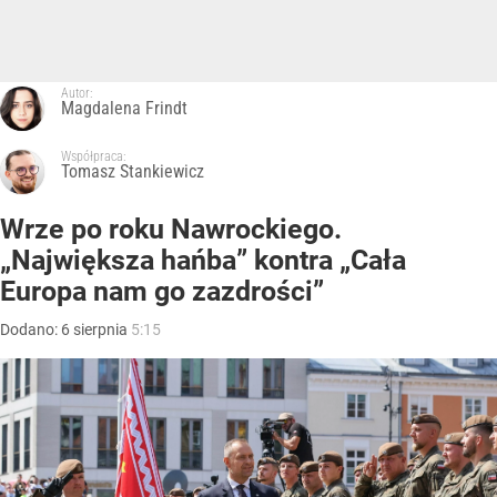
Autor:
Magdalena Frindt
Współpraca:
Tomasz Stankiewicz
Wrze po roku Nawrockiego.
„Największa hańba” kontra „Cała
Europa nam go zazdrości”
Dodano:
6
sierpnia
5:15