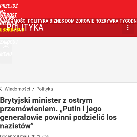
PRZEJDŹ
NA
WPROST
STRONĘ
WIADOMOŚCI
POLITYKA
BIZNES
DOM
ZDROWIE
ROZRYWKA
TYGODN
GŁÓWNĄ
POLITYKA
UBSKRYBUJ
ZALOGUJ
MENU
Wiadomości
/
Polityka
Brytyjski minister z ostrym
przemówieniem. „Putin i jego
generałowie powinni podzielić los
nazistów”
Dodano:
9
maja
2022
7:58