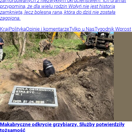
zamordowanych z niezwykłym okrucieństwem. Ich dramat
przypomina, że dla wielu rodzin Wołyń nie jest historią
zamkniętą, lecz bolesną raną, która do dziś nie została
zagojona.
Kraj
Polityka
Opinie i komentarze
Tylko u Nas
Tygodnik Wprost
Makabryczne odkrycie grzybiarzy. Służby potwierdziły
tożsamość