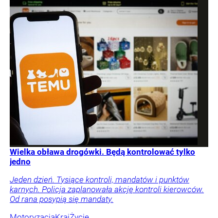
Wielka obława drogówki. Będą kontrolować tylko
jedno
Jeden dzień. Tysiące kontroli, mandatów i punktów
karnych. Policja zaplanowała akcję kontroli kierowców.
Od rana posypią się mandaty.
Motoryzacja
Kraj
Życie