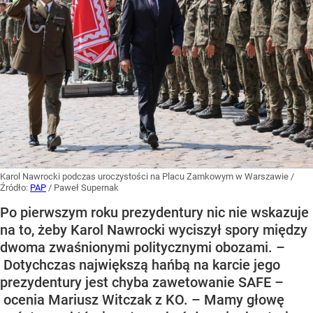
Karol Nawrocki podczas uroczystości na Placu Zamkowym w Warszawie
/
Źródło:
PAP
/
Paweł Supernak
Po pierwszym roku prezydentury nic nie wskazuje
na to, żeby Karol Nawrocki wyciszył spory między
dwoma zwaśnionymi politycznymi obozami. –
Dotychczas największą hańbą na karcie jego
prezydentury jest chyba zawetowanie SAFE –
ocenia Mariusz Witczak z KO. – Mamy głowę