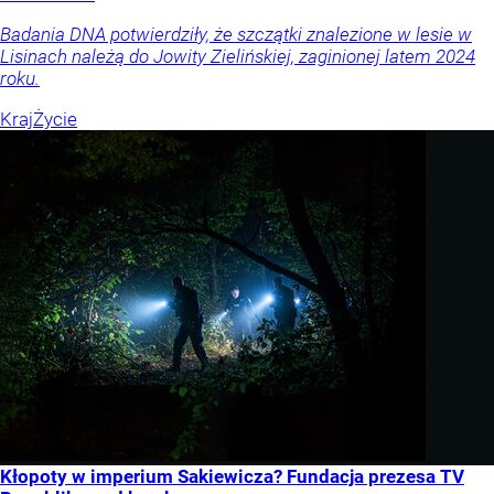
Badania DNA potwierdziły, że szczątki znalezione w lesie w
Lisinach należą do Jowity Zielińskiej, zaginionej latem 2024
roku.
Kraj
Życie
Kłopoty w imperium Sakiewicza? Fundacja prezesa TV