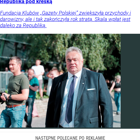
Republika pod kreską
Fundacja Klubów „Gazety Polskiej” zwiększyła przychody i
darowizny, ale i tak zakończyła rok stratą. Skala wpłat jest
daleko za Republiką.