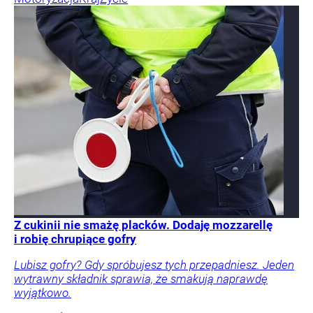
Z cukinii nie smażę placków. Dodaję mozzarellę
i robię chrupiące gofry
Lubisz gofry? Gdy spróbujesz tych przepadniesz. Jeden
wytrawny składnik sprawia, że smakują naprawdę
wyjątkowo.