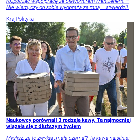
rozpocząć współpracę ze Sławomirem Mentzenem. –
Nie wiem, czy on sobie wyobraża ze mną – stwierdził.
Kraj
Polityka
Naukowcy porównali 3 rodzaje kawy. Ta najmocniej
wiązała się z dłuższym życiem
Myślisz, że to zwykła „mała czarna”? Ta kawa najsilniej