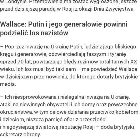
w Londynie. Przemówienia ma zostać wygłoszone jeszcze
przed dzisiejszą
paradą w Rosji z okazji Dnia Zwycięstwa
.
Wallace: Putin i jego generałowie powinni
podzielić los nazistów
–
Poprzez inwazję na Ukrainę Putin, ludzie z jego bliskiego
kręgu i generałowie, odzwierciedlają faszyzm i tyranię
sprzed 70 lat, powtarzając błędy reżimów totalitarnych XX
wieku. Ich los musi być taki sam
– ma powiedzieć Wallace
w dzisiejszym przemówieniu, do którego dotarły brytyjskie
media.
–
Ich niesprowokowana i nielegalna inwazja na Ukrainę,
ataki na niewinnych obywateli i ich domy oraz powszechne
okrucieństwa, w tym celowe działania przeciwko kobietom
i dzieciom, niszczą pamięć ofiar z przeszłości
i niegdysiejszą światową reputację Rosji
– doda brytyjski
sekretarz obrony.