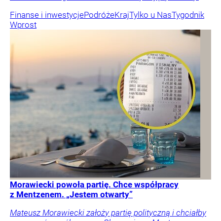
Finanse i inwestycje
Podróże
Kraj
Tylko u Nas
Tygodnik
Wprost
Morawiecki powoła partię. Chce współpracy
z Mentzenem. „Jestem otwarty”
Mateusz Morawiecki założy partię polityczną i chciałby