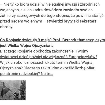
–
Nie tylko biorą udział w nielegalnej inwazji i zbrodniach
wojennych, ale ich kadra dowódcza zawiodła swoich
żołnierzy szeregowych do tego stopnia, że powinna stanąć
przed sądem wojennym
– stwierdzi brytyjski sekretarz
obrony.
Co Rosjanie świętują 9 maja? Prof. Berendt tłumaczy, czym
jest Wielka Wojna Ojczyźniana
Dlaczego Rosjanie obchodzą zakończenie II wojny
światowej dzień później niż większość Europejczyków?
W jakich okolicznościach ukuto termin Wielka Wojna
Ojczyźniana? Dlaczego tak trudno określić liczbę ofiar
po stronie radzieckiej? Na te...