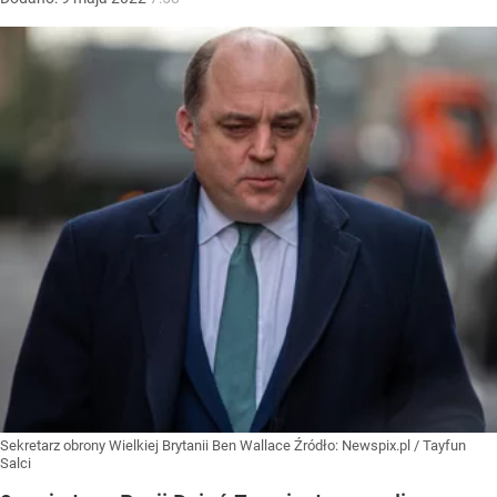
Sekretarz obrony Wielkiej Brytanii Ben Wallace
Źródło:
Newspix.pl
/
Tayfun
Salci