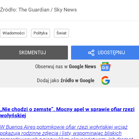
Źródło:
The Guardian
/
Sky News
Wiadomości
Polityka
Świat
SKOMENTUJ
UDOSTĘPNIJ
Obserwuj nas
w
Google News
Dodaj jako
źródło w Google
„Nie chodzi o zemstę”. Mocny apel w sprawie ofiar rzezi
wołyńskiej
W Buenos Aires potomkowie ofiar rzezi wołyńskiej wciąż
pokazują rodzinne zdjęcia i listy, wspominając bliskich