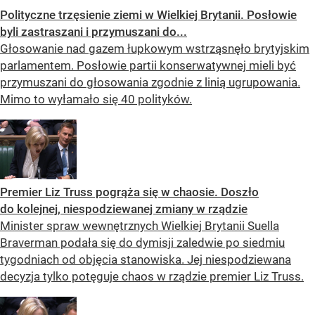
Polityczne trzęsienie ziemi w Wielkiej Brytanii. Posłowie
byli zastraszani i przymuszani do...
Głosowanie nad gazem łupkowym wstrząsnęło brytyjskim
parlamentem. Posłowie partii konserwatywnej mieli być
przymuszani do głosowania zgodnie z linią ugrupowania.
Mimo to wyłamało się 40 polityków.
Premier Liz Truss pogrąża się w chaosie. Doszło
do kolejnej, niespodziewanej zmiany w rządzie
Minister spraw wewnętrznych Wielkiej Brytanii Suella
Braverman podała się do dymisji zaledwie po siedmiu
tygodniach od objęcia stanowiska. Jej niespodziewana
decyzja tylko potęguje chaos w rządzie premier Liz Truss.