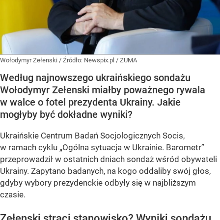
Wołodymyr Zełenski
/ Źródło:
Newspix.pl
/
ZUMA
Według najnowszego ukraińskiego sondażu
Wołodymyr Zełenski miałby poważnego rywala
w walce o fotel prezydenta Ukrainy. Jakie
mogłyby być dokładne wyniki?
Ukraińskie Centrum Badań Socjologicznych Socis,
w ramach cyklu
„Ogólna sytuacja w Ukrainie. Barometr”
przeprowadził w ostatnich dniach sondaż wśród obywateli
Ukrainy. Zapytano badanych, na kogo oddaliby swój głos,
gdyby wybory prezydenckie odbyły się w najbliższym
czasie.
Zełenski straci stanowisko? Wyniki sondażu