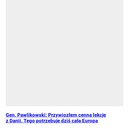
Gen. Pawlikowski: Przywiozłem cenną lekcję
z Danii. Tego potrzebuje dziś cała Europa