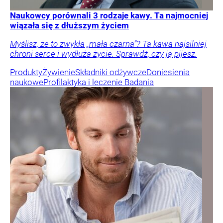
Naukowcy porównali 3 rodzaje kawy. Ta najmocniej
wiązała się z dłuższym życiem
Myślisz, że to zwykła „mała czarna”? Ta kawa najsilniej
chroni serce i wydłuża życie. Sprawdź, czy ją pijesz.
Produkty
Żywienie
Składniki odżywcze
Doniesienia
naukowe
Profilaktyka i leczenie
Badania