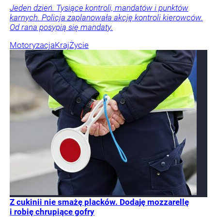
Jeden dzień. Tysiące kontroli, mandatów i punktów
karnych. Policja zaplanowała akcję kontroli kierowców.
Od rana posypią się mandaty.
Motoryzacja
Kraj
Życie
Z cukinii nie smażę placków. Dodaję mozzarellę
i robię chrupiące gofry