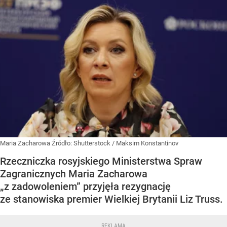
Maria Zacharowa
Źródło:
Shutterstock
/
Maksim Konstantinov
Rzeczniczka rosyjskiego Ministerstwa Spraw
Zagranicznych Maria Zacharowa
„z zadowoleniem” przyjęła rezygnację
ze stanowiska premier Wielkiej Brytanii Liz Truss.