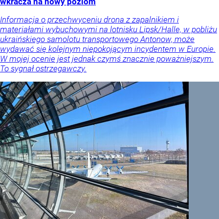
wkracza na nowy poziom
Informacja o przechwyceniu drona z zapalnikiem i
materiałami wybuchowymi na lotnisku Lipsk/Halle, w pobliżu
ukraińskiego samolotu transportowego Antonow, może
wydawać się kolejnym niepokojącym incydentem w Europie.
W mojej ocenie jest jednak czymś znacznie poważniejszym.
To sygnał ostrzegawczy.