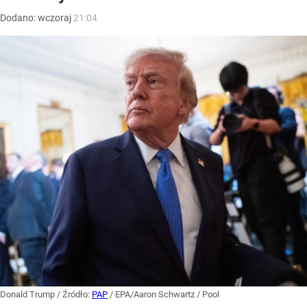
Dodano:
wczoraj
21:04
Donald Trump
/ Źródło:
PAP
/
EPA/Aaron Schwartz / Pool