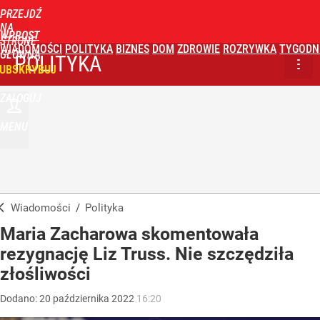
PRZEJDŹ
NA
WPROST
STRONĘ
WIADOMOŚCI
POLITYKA
BIZNES
DOM
ZDROWIE
ROZRYWKA
TYGODN
GŁÓWNĄ
POLITYKA
UBSKRYBUJ
ZALOGUJ
MENU
Wiadomości
/
Polityka
Maria Zacharowa skomentowała
rezygnację Liz Truss. Nie szczędziła
złośliwości
Dodano:
20
października
2022
16:20