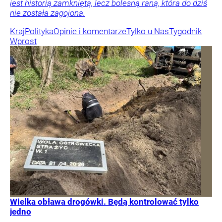
jest historią zamkniętą, lecz bolesną raną, która do dziś
nie została zagojona.
Kraj
Polityka
Opinie i komentarze
Tylko u Nas
Tygodnik
Wprost
Wielka obława drogówki. Będą kontrolować tylko
jedno