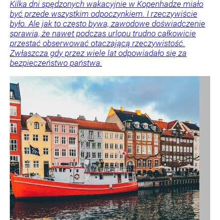
Kilka dni spędzonych wakacyjnie w Kopenhadze miało
być przede wszystkim odpoczynkiem. I rzeczywiście
było. Ale jak to często bywa, zawodowe doświadczenie
sprawia, że nawet podczas urlopu trudno całkowicie
przestać obserwować otaczającą rzeczywistość.
Zwłaszcza gdy przez wiele lat odpowiadało się za
bezpieczeństwo państwa.