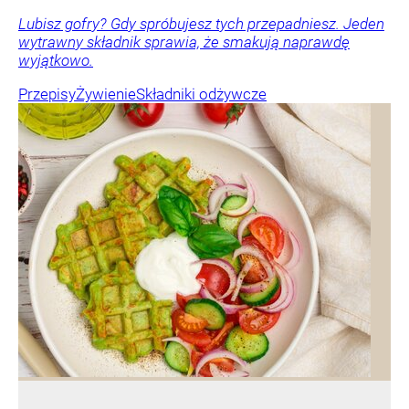
Lubisz gofry? Gdy spróbujesz tych przepadniesz. Jeden
wytrawny składnik sprawia, że smakują naprawdę
wyjątkowo.
Przepisy
Żywienie
Składniki odżywcze