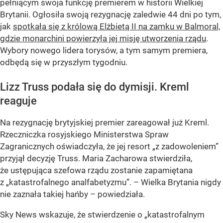
pełniącym swoja funkcję premierem w historii Wielkiej
Brytanii. Ogłosiła swoją rezygnację zaledwie 44 dni po tym,
jak
spotkała się z królową Elżbietą II na zamku w Balmoral,
gdzie monarchini powierzyła jej misję utworzenia rządu
.
Wybory nowego lidera torysów, a tym samym premiera,
odbędą się w przyszłym tygodniu.
Lizz Truss podała się do dymisji. Kreml
reaguje
Na rezygnację brytyjskiej premier zareagował już Kreml.
Rzeczniczka rosyjskiego Ministerstwa Spraw
Zagranicznych oświadczyła, że jej resort „z zadowoleniem”
przyjął decyzję Truss. Maria Zacharowa stwierdziła,
że ustępująca szefowa rządu zostanie zapamiętana
z „katastrofalnego analfabetyzmu”. – Wielka Brytania nigdy
nie zaznała takiej hańby – powiedziała.
Sky News wskazuje, że stwierdzenie o „katastrofalnym