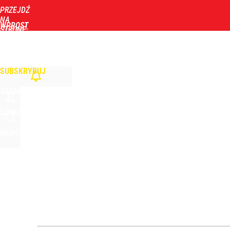
PRZEJDŹ
Udostępnij
1
Skomentuj
NA
WPROST
STRONĘ
GŁÓWNĄ
WIADOMOŚCI
POLITYKA
BIZNES
DOM
ZDROWIE
ROZRYWKA
TYGOD
SUBSKRYBUJ
ZALOGUJ
SZUKAJ
MENU