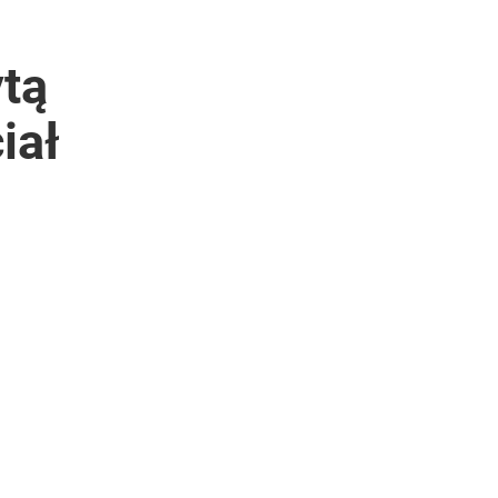
ytą
iał