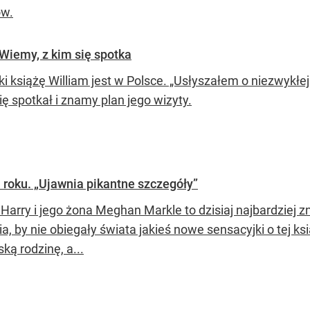
ów.
 Wiemy, z kim się spotka
ki książę William jest w Polsce. „Usłyszałem o niezwykłe
ię spotkał i znamy plan jego wizyty.
 roku. „Ujawnia pikantne szczegóły”
 Harry i jego żona Meghan Markle to dzisiaj najbardziej 
a, by nie obiegały świata jakieś nowe sensacyjki o tej ks
ką rodzinę, a...