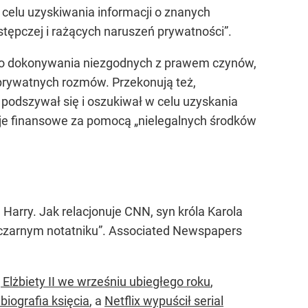
celu uzyskiwania informacji o znanych
estępczej i rażących naruszeń prywatności”.
do dokonywania niezgodnych z prawem czynów,
prywatnych rozmów. Przekonują też,
 podszywał się i oszukiwał w celu uzyskania
cje finansowe za pomocą „nielegalnych środków
Harry. Jak relacjonuje CNN, syn króla Karola
łym czarnym notatniku”. Associated Newspapers
Elżbiety II we wrześniu ubiegłego roku
,
biografia księcia
, a
Netflix wypuścił serial