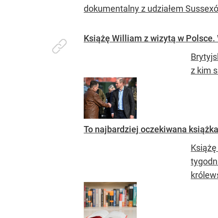
dokumentalny z udziałem Sussex
Książę William z wizytą w Polsce.
Brytyjs
z kim s
To najbardziej oczekiwana książka
Książę
tygodni
królews