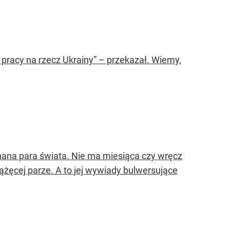
j pracy na rzecz Ukrainy” – przekazał. Wiemy,
znana para świata. Nie ma miesiąca czy wręcz
iążęcej parze. A to jej wywiady bulwersujące