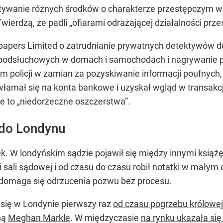
tywanie różnych środków o charakterze przestępczym w 
Twierdzą, że padli „ofiarami odrażającej działalności prz
papers Limited o zatrudnianie prywatnych detektywów 
 podsłuchowych w domach i samochodach i nagrywanie 
m policji w zamian za pozyskiwanie informacji poufnych,
włamał się na konta bankowe i uzyskał wgląd w transak
ze to „niedorzeczne oszczerstwa”.
 do Londynu
k. W londyńskim sądzie pojawił się między innymi książę 
głębi sali sądowej i od czasu do czasu robił notatki w ma
 i domaga się odrzucenia pozwu bez procesu.
 się w Londynie pierwszy raz
od czasu pogrzebu królowej 
ną
Meghan Markle
. W międzyczasie
na rynku ukazała się 