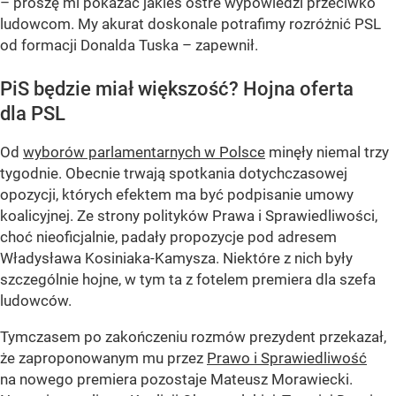
– proszę mi pokazać jakieś ostre wypowiedzi przeciwko
ludowcom. My akurat doskonale potrafimy rozróżnić PSL
od formacji Donalda Tuska – zapewnił.
PiS będzie miał większość? Hojna oferta
dla PSL
Od
wyborów parlamentarnych w Polsce
minęły niemal trzy
tygodnie. Obecnie trwają spotkania dotychczasowej
opozycji, których efektem ma być podpisanie umowy
koalicyjnej. Ze strony polityków Prawa i Sprawiedliwości,
choć nieoficjalnie, padały propozycje pod adresem
Władysława Kosiniaka-Kamysza. Niektóre z nich były
szczególnie hojne, w tym ta z fotelem premiera dla szefa
ludowców.
Tymczasem po zakończeniu rozmów prezydent przekazał,
że zaproponowanym mu przez
Prawo i Sprawiedliwość
na nowego premiera pozostaje Mateusz Morawiecki.