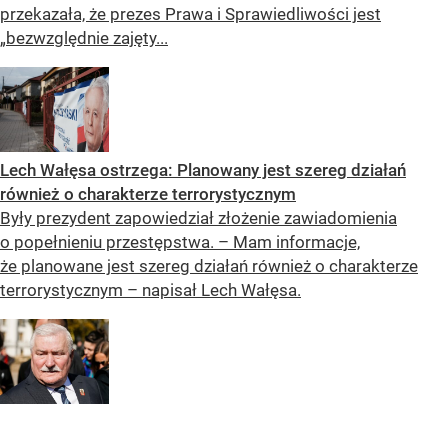
przekazała, że prezes Prawa i Sprawiedliwości jest
„bezwzględnie zajęty...
Lech Wałęsa ostrzega: Planowany jest szereg działań
również o charakterze terrorystycznym
Były prezydent zapowiedział złożenie zawiadomienia
o popełnieniu przestępstwa. – Mam informacje,
że planowane jest szereg działań również o charakterze
terrorystycznym – napisał Lech Wałęsa.