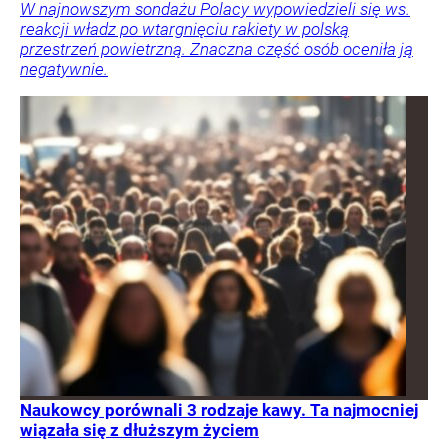
W najnowszym sondażu Polacy wypowiedzieli się ws.
reakcji władz po wtargnięciu rakiety w polską
przestrzeń powietrzną. Znaczna część osób oceniła ją
negatywnie.
Naukowcy porównali 3 rodzaje kawy. Ta najmocniej
wiązała się z dłuższym życiem