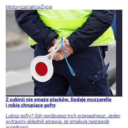
Motoryzacja
Kraj
Życie
Z cukinii nie smażę placków. Dodaję mozzarellę
i robię chrupiące gofry
Lubisz gofry? Gdy spróbujesz tych przepadniesz. Jeden
wytrawny składnik sprawia, że smakują naprawdę
wyjątkowo.