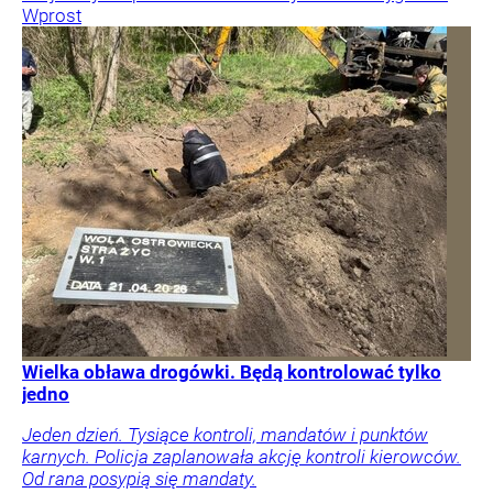
Wprost
Wielka obława drogówki. Będą kontrolować tylko
jedno
Jeden dzień. Tysiące kontroli, mandatów i punktów
karnych. Policja zaplanowała akcję kontroli kierowców.
Od rana posypią się mandaty.