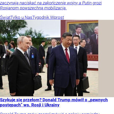
zaczynają naciskać na zakończenie wojny a Putin grozi
Rosjanom powszechną mobilizacją.
Świat
Tylko u Nas
Tygodnik Wprost
Szykuje się przełom? Donald Trump mówił o „pewnych
postępach” ws. Rosji i Ukrainy