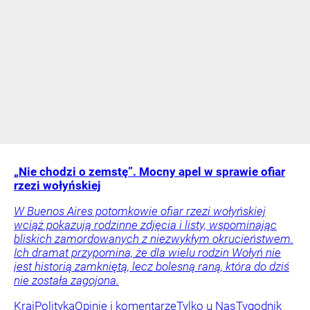
„Nie chodzi o zemstę”. Mocny apel w sprawie ofiar
rzezi wołyńskiej
W Buenos Aires potomkowie ofiar rzezi wołyńskiej
wciąż pokazują rodzinne zdjęcia i listy, wspominając
bliskich zamordowanych z niezwykłym okrucieństwem.
Ich dramat przypomina, że dla wielu rodzin Wołyń nie
jest historią zamkniętą, lecz bolesną raną, która do dziś
nie została zagojona.
Kraj
Polityka
Opinie i komentarze
Tylko u Nas
Tygodnik