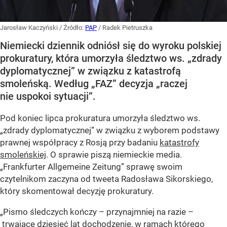
Jarosław Kaczyński
/ Źródło:
PAP
/
Radek Pietruszka
Niemiecki dziennik odniósł się do wyroku polskiej
prokuratury, która umorzyła śledztwo ws. „zdrady
dyplomatycznej” w związku z katastrofą
smoleńską. Według „FAZ” decyzja „raczej
nie uspokoi sytuacji”.
Pod koniec lipca prokuratura umorzyła śledztwo ws.
„zdrady dyplomatycznej” w związku z wyborem podstawy
prawnej współpracy z Rosją przy badaniu
katastrofy
smoleńskiej
. O sprawie piszą niemieckie media.
„Frankfurter Allgemeine Zeitung” sprawę swoim
czytelnikom zaczyna od tweeta Radosława Sikorskiego,
który skomentował decyzję prokuratury.
„Pismo śledczych kończy – przynajmniej na razie –
trwające dziesięć lat dochodzenie, w ramach którego