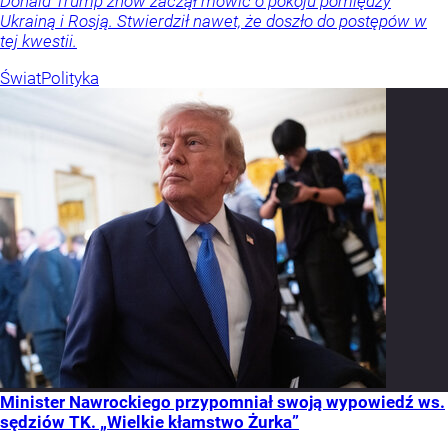
Donald Trump znów zaczął mówić o pokoju pomiędzy
Ukrainą i Rosją. Stwierdził nawet, że doszło do postępów w
tej kwestii.
Świat
Polityka
Minister Nawrockiego przypomniał swoją wypowiedź ws.
sędziów TK. „Wielkie kłamstwo Żurka”