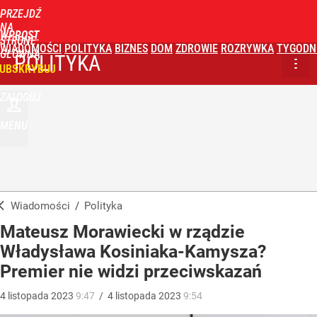
PRZEJDŹ
NA
WPROST
STRONĘ
WIADOMOŚCI
POLITYKA
BIZNES
DOM
ZDROWIE
ROZRYWKA
TYGODN
GŁÓWNĄ
POLITYKA
UBSKRYBUJ
ZALOGUJ
MENU
Wiadomości
/
Polityka
Mateusz Morawiecki w rządzie
Władysława Kosiniaka-Kamysza?
Premier nie widzi przeciwskazań
4
listopada
2023
9:47
/
4
listopada
2023
9:54