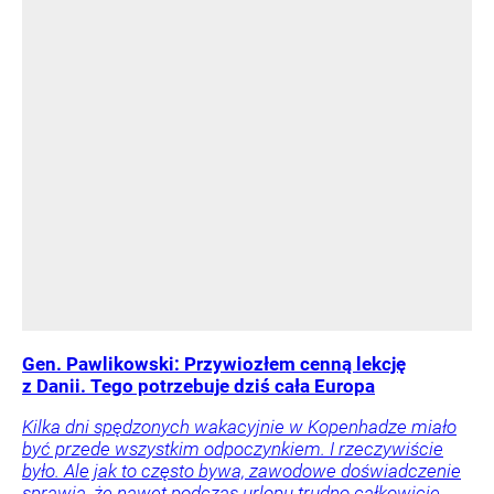
Gen. Pawlikowski: Przywiozłem cenną lekcję
z Danii. Tego potrzebuje dziś cała Europa
Kilka dni spędzonych wakacyjnie w Kopenhadze miało
być przede wszystkim odpoczynkiem. I rzeczywiście
było. Ale jak to często bywa, zawodowe doświadczenie
sprawia, że nawet podczas urlopu trudno całkowicie