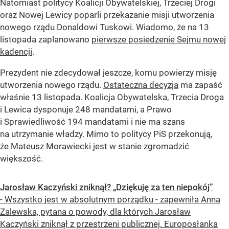
Natomiast politycy Koalicji Obywatelskiej, Trzeciej Drogi
oraz Nowej Lewicy poparli przekazanie misji utworzenia
nowego rządu Donaldowi Tuskowi. Wiadomo, że na 13
listopada zaplanowano
pierwsze posiedzenie Sejmu nowej
kadencji
.
Prezydent nie zdecydował jeszcze, komu powierzy misję
utworzenia nowego rządu.
Ostateczna decyzja
ma zapaść
właśnie 13 listopada. Koalicja Obywatelska, Trzecia Droga
i Lewica dysponuje 248 mandatami, a Prawo
i Sprawiedliwość 194 mandatami i nie ma szans
na utrzymanie władzy. Mimo to politycy PiS przekonują,
że Mateusz Morawiecki jest w stanie zgromadzić
większość.
Jarosław Kaczyński zniknął? „Dziękuję za ten niepokój”
- Wszystko jest w absolutnym porządku - zapewniła Anna
Zalewska, pytana o powody, dla których Jarosław
Kaczyński zniknął z przestrzeni publicznej. Europosłanka