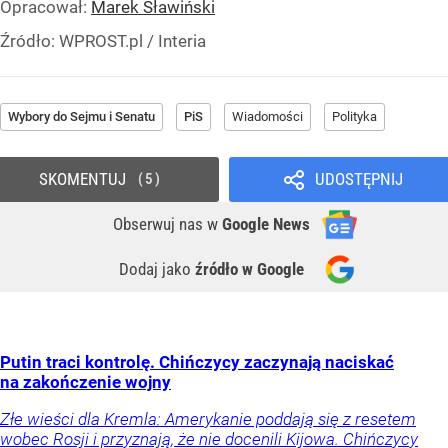
Opracował:
Marek Sławiński
Źródło:
WPROST.pl
/
Interia
Wybory do Sejmu i Senatu
PiS
Wiadomości
Polityka
SKOMENTUJ
UDOSTĘPNIJ
5
Obserwuj nas
w
Google News
Dodaj jako
źródło w Google
Putin traci kontrolę. Chińczycy zaczynają naciskać
na zakończenie wojny
Złe wieści dla Kremla: Amerykanie poddają się z resetem
wobec Rosji i przyznają, że nie docenili Kijowa. Chińczycy