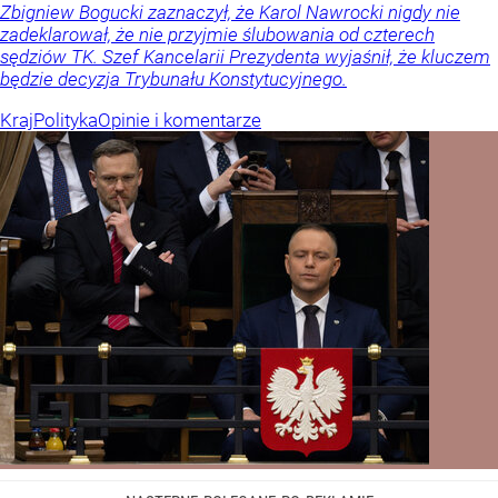
Zbigniew Bogucki zaznaczył, że Karol Nawrocki nigdy nie
zadeklarował, że nie przyjmie ślubowania od czterech
sędziów TK. Szef Kancelarii Prezydenta wyjaśnił, że kluczem
będzie decyzja Trybunału Konstytucyjnego.
Kraj
Polityka
Opinie i komentarze