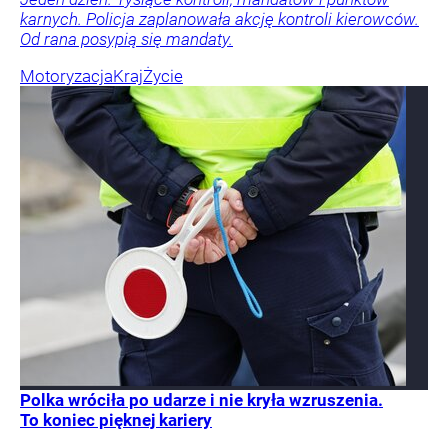
karnych. Policja zaplanowała akcję kontroli kierowców.
Od rana posypią się mandaty.
Motoryzacja
Kraj
Życie
Polka wróciła po udarze i nie kryła wzruszenia.
To koniec pięknej kariery