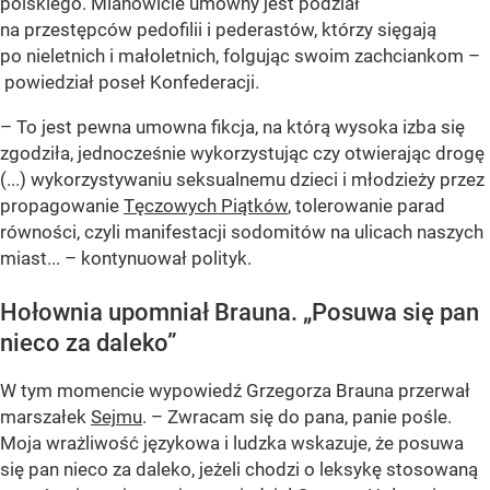
polskiego. Mianowicie umowny jest podział
na przestępców pedofilii i pederastów, którzy sięgają
po nieletnich i małoletnich, folgując swoim zachciankom –
powiedział poseł Konfederacji.
– To jest pewna umowna fikcja, na którą wysoka izba się
zgodziła, jednocześnie wykorzystując czy otwierając drogę
(...) wykorzystywaniu seksualnemu dzieci i młodzieży przez
propagowanie
Tęczowych Piątków
, tolerowanie parad
równości, czyli manifestacji sodomitów na ulicach naszych
miast... – kontynuował polityk.
Hołownia upomniał Brauna. „Posuwa się pan
nieco za daleko”
W tym momencie wypowiedź Grzegorza Brauna przerwał
marszałek
Sejmu
. – Zwracam się do pana, panie pośle.
Moja wrażliwość językowa i ludzka wskazuje, że posuwa
się pan nieco za daleko, jeżeli chodzi o leksykę stosowaną