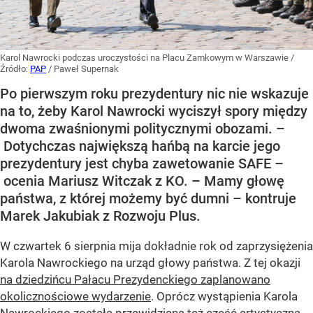
Karol Nawrocki podczas uroczystości na Placu Zamkowym w Warszawie
/
Źródło:
PAP
/
Paweł Supernak
Po pierwszym roku prezydentury nic nie wskazuje
na to, żeby Karol Nawrocki wyciszył spory między
dwoma zwaśnionymi politycznymi obozami. –
Dotychczas największą hańbą na karcie jego
prezydentury jest chyba zawetowanie SAFE –
ocenia Mariusz Witczak z KO. – Mamy głowę
państwa, z której możemy być dumni – kontruje
Marek Jakubiak z Rozwoju Plus.
W czwartek 6 sierpnia mija dokładnie rok od zaprzysiężenia
Karola Nawrockiego na urząd głowy państwa. Z tej okazji
na dziedzińcu Pałacu Prezydenckiego zaplanowano
okolicznościowe wydarzenie
. Oprócz wystąpienia Karola