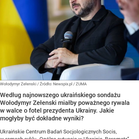
Wołodymyr Zełenski
/ Źródło:
Newspix.pl
/
ZUMA
Według najnowszego ukraińskiego sondażu
Wołodymyr Zełenski miałby poważnego rywala
w walce o fotel prezydenta Ukrainy. Jakie
mogłyby być dokładne wyniki?
Ukraińskie Centrum Badań Socjologicznych Socis,
w ramach cyklu
„Ogólna sytuacja w Ukrainie. Barometr”