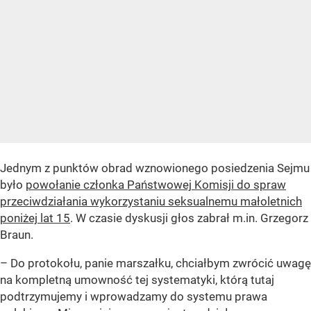
Jednym z punktów obrad wznowionego posiedzenia Sejmu
było
powołanie członka Państwowej Komisji do spraw
przeciwdziałania wykorzystaniu seksualnemu małoletnich
poniżej lat 15
. W czasie dyskusji głos zabrał m.in. Grzegorz
Braun.
– Do protokołu, panie marszałku, chciałbym zwrócić uwagę
na kompletną umowność tej systematyki, którą tutaj
podtrzymujemy i wprowadzamy do systemu prawa