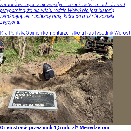
zamordowanych z niezwykłym okrucieństwem. Ich dramat
przypomina, że dla wielu rodzin Wołyń nie jest historią
zamkniętą, lecz bolesną raną, która do dziś nie została
zagojona.
Kraj
Polityka
Opinie i komentarze
Tylko u Nas
Tygodnik Wprost
Orlen stracił przez nich 1,5 mld zł? Menedżerom