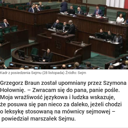
Kadr z posiedzenia Sejmu (28 listopada)
Źródło:
Sejm
Grzegorz Braun został upomniany przez Szymona
Hołownię. – Zwracam się do pana, panie pośle.
Moja wrażliwość językowa i ludzka wskazuje,
że posuwa się pan nieco za daleko, jeżeli chodzi
o leksykę stosowaną na mównicy sejmowej –
powiedział marszałek Sejmu.