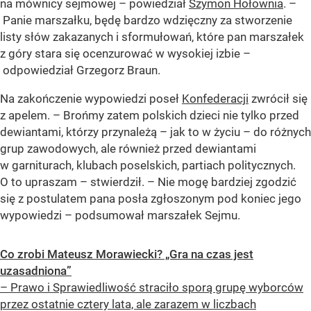
na mównicy sejmowej – powiedział
Szymon Hołownia
. –
Panie marszałku, będę bardzo wdzięczny za stworzenie
listy słów zakazanych i sformułowań, które pan marszałek
z góry stara się ocenzurować w wysokiej izbie –
odpowiedział Grzegorz Braun.
Na zakończenie wypowiedzi poseł
Konfederacji
zwrócił się
z apelem. – Brońmy zatem polskich dzieci nie tylko przed
dewiantami, którzy przynależą – jak to w życiu – do różnych
grup zawodowych, ale również przed dewiantami
w garniturach, klubach poselskich, partiach politycznych.
O to upraszam – stwierdził. – Nie mogę bardziej zgodzić
się z postulatem pana posła zgłoszonym pod koniec jego
wypowiedzi – podsumował marszałek Sejmu.
Co zrobi Mateusz Morawiecki? „Gra na czas jest
uzasadniona”
– Prawo i Sprawiedliwość straciło sporą grupę wyborców
przez ostatnie cztery lata, ale zarazem w liczbach