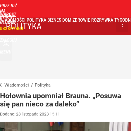
PRZEJDŹ
NA
WPROST
STRONĘ
WIADOMOŚCI
POLITYKA
BIZNES
DOM
ZDROWIE
ROZRYWKA
TYGODN
GŁÓWNĄ
POLITYKA
UBSKRYBUJ
ZALOGUJ
MENU
Wiadomości
/
Polityka
Hołownia upomniał Brauna. „Posuwa
się pan nieco za daleko”
Dodano:
28
listopada
2023
15:11