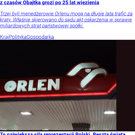
z czasów Obajtka grozi po 25 lat więzienia
Trzej byli menedżerowie Orlenu mogą na długie lata trafić za
kraty. Właśnie skierowano do sądu akt oskarżenia w sprawie
miliardowych strat państwowej spółki.
Kraj
Polityka
Gospodarka
To największa siła reprezentacji Polski. Reszta świata