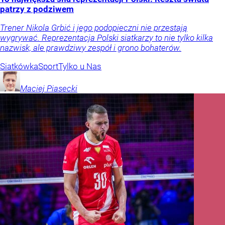
patrzy z podziwem
Trener Nikola Grbić i jego podopieczni nie przestają
wygrywać. Reprezentacja Polski siatkarzy to nie tylko kilka
nazwisk, ale prawdziwy zespół i grono bohaterów.
Siatkówka
Sport
Tylko u Nas
Maciej
Piasecki