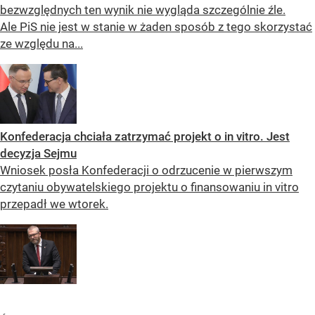
bezwzględnych ten wynik nie wygląda szczególnie źle.
Ale PiS nie jest w stanie w żaden sposób z tego skorzystać
ze względu na...
Konfederacja chciała zatrzymać projekt o in vitro. Jest
decyzja Sejmu
Wniosek posła Konfederacji o odrzucenie w pierwszym
czytaniu obywatelskiego projektu o finansowaniu in vitro
przepadł we wtorek.