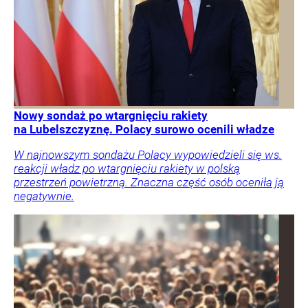
Nowy sondaż po wtargnięciu rakiety
na Lubelszczyznę. Polacy surowo ocenili władze
W najnowszym sondażu Polacy wypowiedzieli się ws.
reakcji władz po wtargnięciu rakiety w polską
przestrzeń powietrzną. Znaczna część osób oceniła ją
negatywnie.