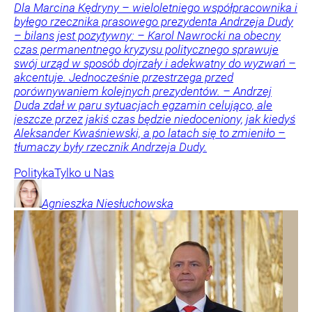
Dla Marcina Kędryny – wieloletniego współpracownika i
byłego rzecznika prasowego prezydenta Andrzeja Dudy
– bilans jest pozytywny: – Karol Nawrocki na obecny
czas permanentnego kryzysu politycznego sprawuje
swój urząd w sposób dojrzały i adekwatny do wyzwań –
akcentuje. Jednocześnie przestrzega przed
porównywaniem kolejnych prezydentów. – Andrzej
Duda zdał w paru sytuacjach egzamin celująco, ale
jeszcze przez jakiś czas będzie niedoceniony, jak kiedyś
Aleksander Kwaśniewski, a po latach się to zmieniło –
tłumaczy były rzecznik Andrzeja Dudy.
Polityka
Tylko u Nas
Agnieszka
Niesłuchowska