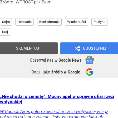
Źródło:
WPROST.pl
/
Sejm
Sejm
Hołownia
Konfederacja
Wiadomości
Polityka
Kraj
SKOMENTUJ
UDOSTĘPNIJ
Obserwuj nas
w
Google News
Dodaj jako
źródło w Google
„Nie chodzi o zemstę”. Mocny apel w sprawie ofiar rzezi
wołyńskiej
W Buenos Aires potomkowie ofiar rzezi wołyńskiej wciąż
pokazują rodzinne zdjęcia i listy, wspominając bliskich