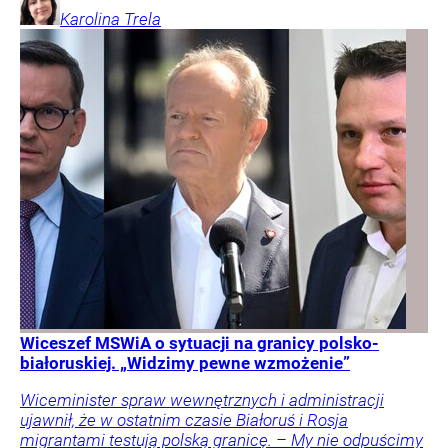
Karolina
Trela
Wiceszef MSWiA o sytuacji na granicy polsko-
białoruskiej. „Widzimy pewne wzmożenie”
Wiceminister spraw wewnętrznych i administracji
ujawnił, że w ostatnim czasie Białoruś i Rosja
migrantami testują polską granicę. – My nie odpuścimy