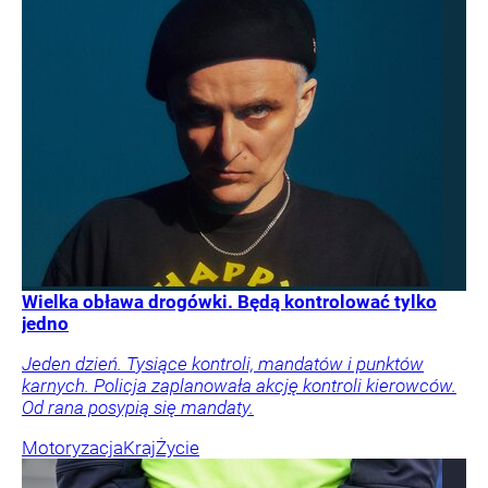
Wielka obława drogówki. Będą kontrolować tylko
jedno
Jeden dzień. Tysiące kontroli, mandatów i punktów
karnych. Policja zaplanowała akcję kontroli kierowców.
Od rana posypią się mandaty.
Motoryzacja
Kraj
Życie