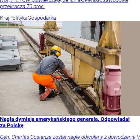
NBP, PIE i UW potwierdzają, że ich aktywność zawodowa
przekracza 70 proc.
Kraj
Polityka
Gospodarka
Nagła dymisja amerykańskiego generała. Odpowiadał
za Polskę
Gen. Charles Costanza został nagle odwołany z dowodzenia V