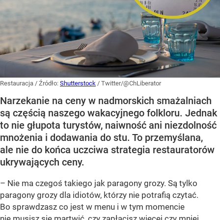
Restauracja
/ Źródło:
Shutterstock
/
Twitter/@ChLiberator
Narzekanie na ceny w nadmorskich smażalniach
są częścią naszego wakacyjnego folkloru. Jednak
to nie głupota turystów, naiwność ani niezdolność
mnożenia i dodawania do stu. To przemyślana,
ale nie do końca uczciwa strategia restauratorów
ukrywających ceny.
– Nie ma czegoś takiego jak paragony grozy. Są tylko
paragony grozy dla idiotów, którzy nie potrafią czytać.
Bo sprawdzasz co jest w menu i w tym momencie
nie musisz się martwić, czy zapłacisz więcej czy mniej.