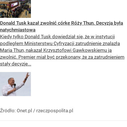
Donald Tusk kazał zwolnić córkę Róży Thun. Decyzja była
natychmiastowa
Kiedy tylko Donald Tusk dowiedział się, że w instytucji
podległem Ministerstwu Cyfryzacji zatrudnienie znalazła
Maria Thun, nakazał Krzysztofowi Gawkowskiemu ją
zwolnić. Premier miał być przekonany, że za zatrudnieniem
stały decyzje...
Źródło:
Onet.pl
/
rzeczpospolita.pl