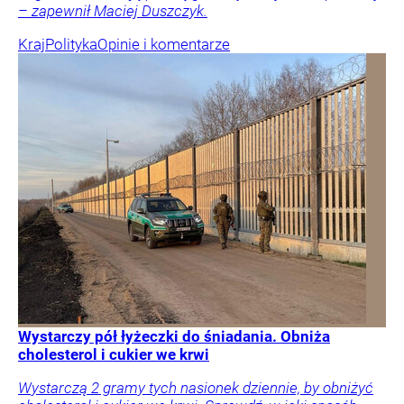
– zapewnił Maciej Duszczyk.
Kraj
Polityka
Opinie i komentarze
Wystarczy pół łyżeczki do śniadania. Obniża
cholesterol i cukier we krwi
Wystarczą 2 gramy tych nasionek dziennie, by obniżyć