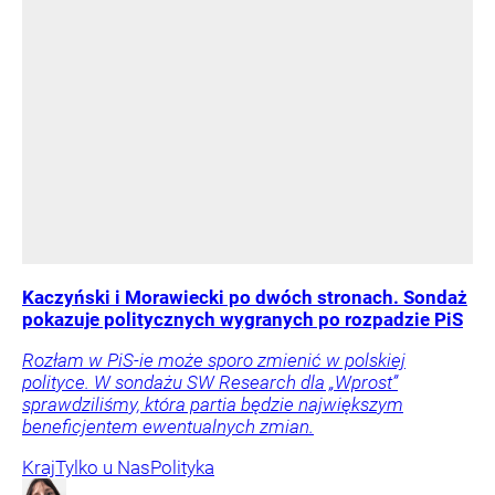
Kaczyński i Morawiecki po dwóch stronach. Sondaż
pokazuje politycznych wygranych po rozpadzie PiS
Rozłam w PiS-ie może sporo zmienić w polskiej
polityce. W sondażu SW Research dla „Wprost”
sprawdziliśmy, która partia będzie największym
beneficjentem ewentualnych zmian.
Kraj
Tylko u Nas
Polityka