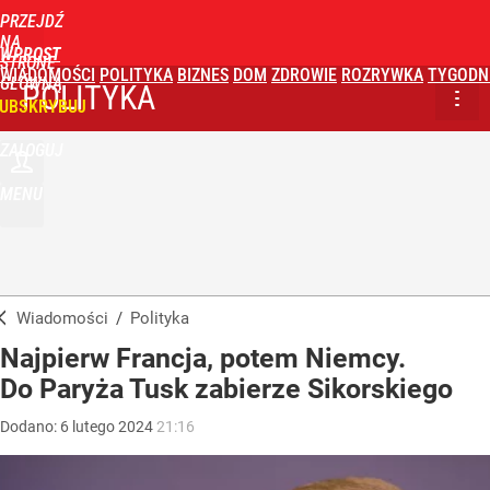
PRZEJDŹ
NA
WPROST
STRONĘ
WIADOMOŚCI
POLITYKA
BIZNES
DOM
ZDROWIE
ROZRYWKA
TYGODN
GŁÓWNĄ
POLITYKA
UBSKRYBUJ
ZALOGUJ
MENU
Wiadomości
/
Polityka
Najpierw Francja, potem Niemcy.
Do Paryża Tusk zabierze Sikorskiego
Dodano:
6
lutego
2024
21:16