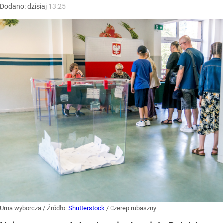
Dodano:
dzisiaj
13:25
Urna wyborcza
/ Źródło:
Shutterstock
/
Czerep rubaszny