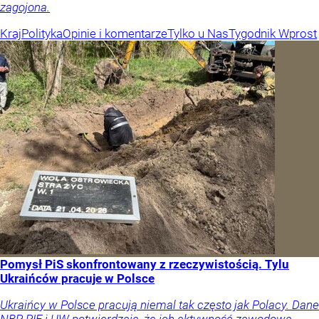
zagojona.
Kraj
Polityka
Opinie i komentarze
Tylko u Nas
Tygodnik Wprost
Pomysł PiS skonfrontowany z rzeczywistością. Tylu
Ukraińców pracuje w Polsce
Ukraińcy w Polsce pracują niemal tak często jak Polacy. Dane