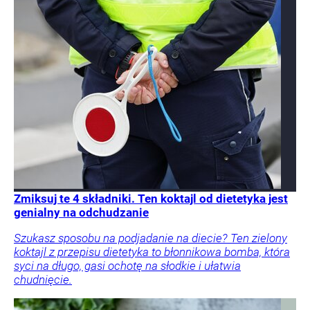
Zmiksuj te 4 składniki. Ten koktajl od dietetyka jest
genialny na odchudzanie
Szukasz sposobu na podjadanie na diecie? Ten zielony
koktajl z przepisu dietetyka to błonnikowa bomba, która
syci na długo, gasi ochotę na słodkie i ułatwia
chudnięcie.