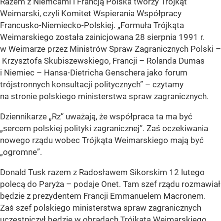
Razem z Niemcami i Francją Polska tworzy Trójkąt
Weimarski, czyli Komitet Wspierania Współpracy
Francusko-Niemiecko-Polskiej. „Formuła Trójkąta
Weimarskiego została zainicjowana 28 sierpnia 1991 r.
w Weimarze przez Ministrów Spraw Zagranicznych Polski –
Krzysztofa Skubiszewskiego, Francji – Rolanda Dumas
i Niemiec – Hansa-Dietricha Genschera jako forum
trójstronnych konsultacji politycznych” – czytamy
na stronie polskiego ministerstwa spraw zagranicznych.
Dziennikarze „Rz” uważają, że współpraca ta ma być
„sercem polskiej polityki zagranicznej”. Zaś oczekiwania
nowego rządu wobec Trójkąta Weimarskiego mają być
„ogromne”.
Donald Tusk razem z Radosławem Sikorskim 12 lutego
polecą do Paryża – podaje Onet. Tam szef rządu rozmawiał
będzie z prezydentem Francji Emmanuelem Macronem.
Zaś szef polskiego ministerstwa spraw zagranicznych
uczestniczył będzie w obradach Trójkąta Weimarskiego.