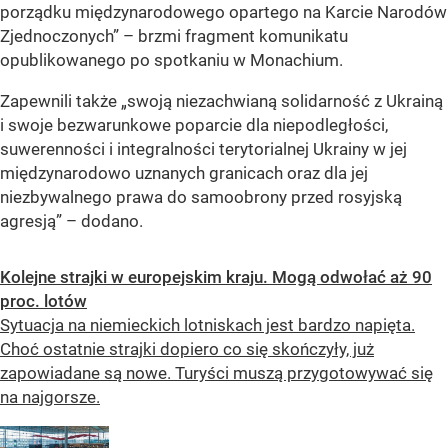
porządku międzynarodowego opartego na Karcie Narodów
Zjednoczonych” – brzmi fragment komunikatu
opublikowanego po spotkaniu w Monachium.
Zapewnili także „swoją niezachwianą solidarność z Ukrainą
i swoje bezwarunkowe poparcie dla niepodległości,
suwerenności i integralności terytorialnej Ukrainy w jej
międzynarodowo uznanych granicach oraz dla jej
niezbywalnego prawa do samoobrony przed rosyjską
agresją” – dodano.
Kolejne strajki w europejskim kraju. Mogą odwołać aż 90
proc. lotów
Sytuacja na niemieckich lotniskach jest bardzo napięta.
Choć ostatnie strajki dopiero co się skończyły, już
zapowiadane są nowe. Turyści muszą przygotowywać się
na najgorsze.