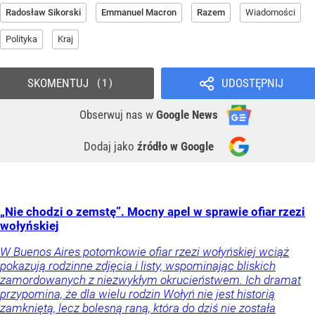
Radosław Sikorski
Emmanuel Macron
Razem
Wiadomości
Polityka
Kraj
SKOMENTUJ
UDOSTĘPNIJ
1
Obserwuj nas
w
Google News
Dodaj jako
źródło w Google
„Nie chodzi o zemstę”. Mocny apel w sprawie ofiar rzezi
wołyńskiej
W Buenos Aires potomkowie ofiar rzezi wołyńskiej wciąż
pokazują rodzinne zdjęcia i listy, wspominając bliskich
zamordowanych z niezwykłym okrucieństwem. Ich dramat
przypomina, że dla wielu rodzin Wołyń nie jest historią
zamkniętą, lecz bolesną raną, która do dziś nie została