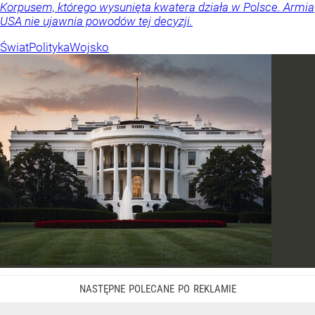
Korpusem, którego wysunięta kwatera działa w Polsce. Armia
USA nie ujawnia powodów tej decyzji.
Świat
Polityka
Wojsko