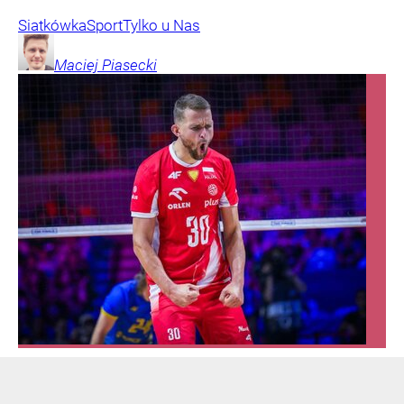
Siatkówka
Sport
Tylko u Nas
Maciej
Piasecki