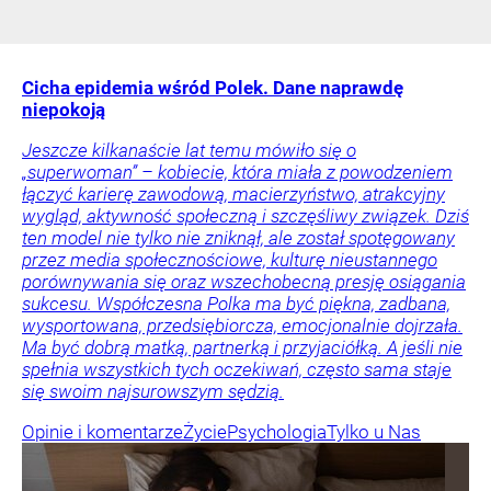
Cicha epidemia wśród Polek. Dane naprawdę
niepokoją
Jeszcze kilkanaście lat temu mówiło się o
„superwoman” – kobiecie, która miała z powodzeniem
łączyć karierę zawodową, macierzyństwo, atrakcyjny
wygląd, aktywność społeczną i szczęśliwy związek. Dziś
ten model nie tylko nie zniknął, ale został spotęgowany
przez media społecznościowe, kulturę nieustannego
porównywania się oraz wszechobecną presję osiągania
sukcesu. Współczesna Polka ma być piękna, zadbana,
wysportowana, przedsiębiorcza, emocjonalnie dojrzała.
Ma być dobrą matką, partnerką i przyjaciółką. A jeśli nie
spełnia wszystkich tych oczekiwań, często sama staje
się swoim najsurowszym sędzią.
Opinie i komentarze
Życie
Psychologia
Tylko u Nas