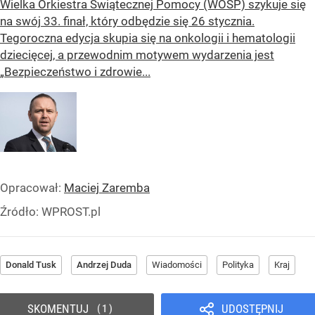
Wielka Orkiestra Świątecznej Pomocy (WOŚP) szykuje się
na swój 33. finał, który odbędzie się 26 stycznia.
Tegoroczna edycja skupia się na onkologii i hematologii
dziecięcej, a przewodnim motywem wydarzenia jest
„Bezpieczeństwo i zdrowie...
Opracował:
Maciej Zaremba
Źródło:
WPROST.pl
Donald Tusk
Andrzej Duda
Wiadomości
Polityka
Kraj
SKOMENTUJ
UDOSTĘPNIJ
1