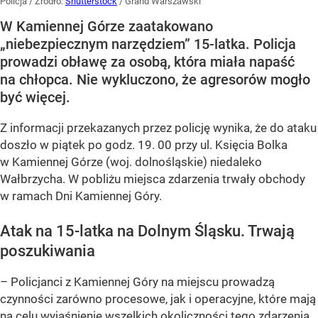
Policja
/ Źródło:
Shutterstock
/
Grand Warszawski
W Kamiennej Górze zaatakowano
„niebezpiecznym narzędziem” 15-latka. Policja
prowadzi obławę za osobą, która miała napaść
na chłopca. Nie wykluczono, że agresorów mogło
być więcej.
Z informacji przekazanych przez policję wynika, że do ataku
doszło w piątek po godz. 19. 00 przy ul. Księcia Bolka
w Kamiennej Górze (woj. dolnośląskie) niedaleko
Wałbrzycha. W pobliżu miejsca zdarzenia trwały obchody
w ramach Dni Kamiennej Góry.
Atak na 15-latka na Dolnym Śląsku. Trwają
poszukiwania
– Policjanci z Kamiennej Góry na miejscu prowadzą
czynności zarówno procesowe, jak i operacyjne, które mają
na celu wyjaśnienie wszelkich okoliczności tego zdarzenia,