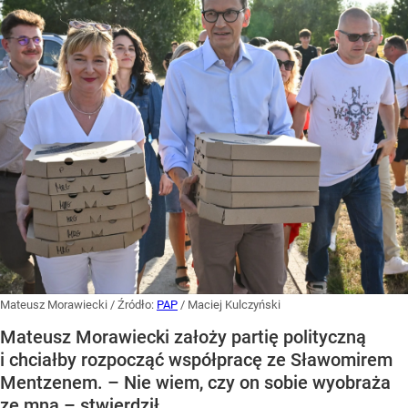
Mateusz Morawiecki
/ Źródło:
PAP
/
Maciej Kulczyński
Mateusz Morawiecki założy partię polityczną
i chciałby rozpocząć współpracę ze Sławomirem
Mentzenem. – Nie wiem, czy on sobie wyobraża
ze mną – stwierdził.