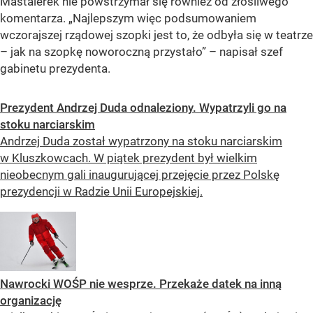
Mastalerek nie powstrzymał się również od złośliwego
komentarza. „Najlepszym więc podsumowaniem
wczorajszej rządowej szopki jest to, że odbyła się w teatrze
– jak na szopkę noworoczną przystało” – napisał szef
gabinetu prezydenta.
Prezydent Andrzej Duda odnaleziony. Wypatrzyli go na
stoku narciarskim
Andrzej Duda został wypatrzony na stoku narciarskim
w Kluszkowcach. W piątek prezydent był wielkim
nieobecnym gali inaugurującej przejęcie przez Polskę
prezydencji w Radzie Unii Europejskiej.
Nawrocki WOŚP nie wesprze. Przekaże datek na inną
organizację