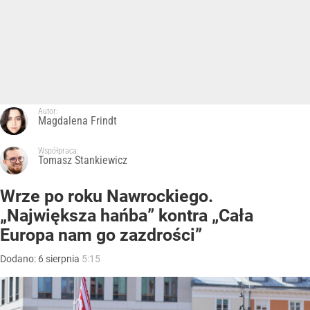
Autor:
Magdalena Frindt
Współpraca:
Tomasz Stankiewicz
Wrze po roku Nawrockiego.
„Największa hańba” kontra „Cała
Europa nam go zazdrości”
Dodano:
6
sierpnia
5:15