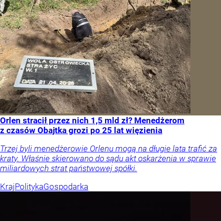
Orlen stracił przez nich 1,5 mld zł? Menedżerom
z czasów Obajtka grozi po 25 lat więzienia
Trzej byli menedżerowie Orlenu mogą na długie lata trafić za
kraty. Właśnie skierowano do sądu akt oskarżenia w sprawie
miliardowych strat państwowej spółki.
Kraj
Polityka
Gospodarka