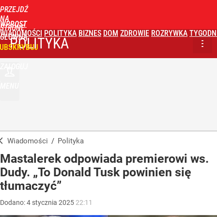
PRZEJDŹ
NA
WPROST
STRONĘ
WIADOMOŚCI
POLITYKA
BIZNES
DOM
ZDROWIE
ROZRYWKA
TYGODN
GŁÓWNĄ
POLITYKA
UBSKRYBUJ
ZALOGUJ
MENU
Wiadomości
/
Polityka
Mastalerek odpowiada premierowi ws.
Dudy. „To Donald Tusk powinien się
tłumaczyć”
Dodano:
4
stycznia
2025
22:11