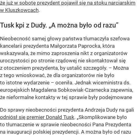
że już w sobotę prezydent pojawił się na stoku narciarskim
w Kluszkowcach
.
Tusk kpi z Dudy. „A można było od razu”
Nieobecność samej głowy państwa tłumaczyła szefowa
kancelarii prezydenta Małgorzata Paprocka, która
wskazywała, że mimo zaproszenia nikt z organizatorów
uroczystości po stronie rządowej nie skontaktował się
z otoczeniem prezydenta, by ustalić szczegóły. – Można
z tego wnioskować, że dla organizatorów nie było
to istotne wydarzenie – oceniła. Jednak wiceministra ds.
europejskich Magdalena Sobkowiak-Czarnecka zapewnia,
że nieformalne kontakty w tej sprawie były podejmowane
Do sprawy nieobecności prezydenta Andrzeja Dudy na gali
odniósł się premier Donald Tusk
. „Skomplikowane było
to tłumaczenie w sprawie nieobecności Pana Prezydenta
na inauguracji polskiej prezydencji. A można było od razu