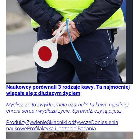
Naukowcy porównali 3 rodzaje kawy. Ta najmocniej
wiązała się z dłuższym życiem
Myślisz, że to zwykła „mała czarna”? Ta kawa najsilniej
chroni serce i wydłuża życie. Sprawdź, czy ją pijesz.
Produkty
Żywienie
Składniki odżywcze
Doniesienia
naukowe
Profilaktyka i leczenie
Badania