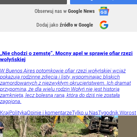
Obserwuj nas
w
Google News
Dodaj jako
źródło w Google
„Nie chodzi o zemstę”. Mocny apel w sprawie ofiar rzezi
wołyńskiej
W Buenos Aires potomkowie ofiar rzezi wołyńskiej wciąż
pokazują rodzinne zdjęcia i listy, wspominając bliskich
zamordowanych z niezwykłym okrucieństwem. Ich dramat
przypomina, że dla wielu rodzin Wołyń nie jest historią
zamkniętą, lecz bolesną raną, która do dziś nie została
zagojona.
Kraj
Polityka
Opinie i komentarze
Tylko u Nas
Tygodnik Wprost