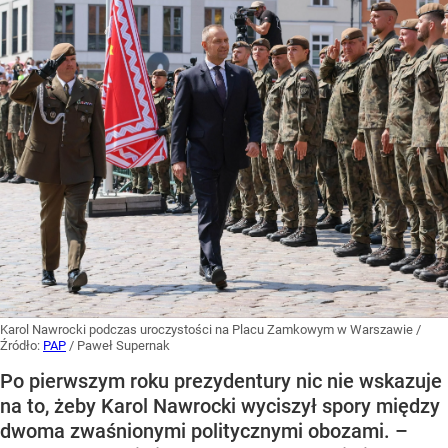
Karol Nawrocki podczas uroczystości na Placu Zamkowym w Warszawie
/
Źródło:
PAP
/
Paweł Supernak
Po pierwszym roku prezydentury nic nie wskazuje
na to, żeby Karol Nawrocki wyciszył spory między
dwoma zwaśnionymi politycznymi obozami. –