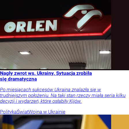
Nagły zwrot ws. Ukrainy. Sytuacja zrobiła
się dramatyczna
Po miesiącach sukcesów Ukraina znalazła się w
trudniejszym położeniu. Na taki stan rzeczy miała seria kilku
decyzji i wydarzeń, które osłabiły Kijów.
Polityka
Świat
Wojna w Ukrainie