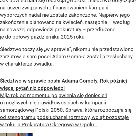
Jak dowiedziała się redakcja „Wprost”, śledztwo dotyczące
naruszeń związanych z finansowaniem kampanii
wyborczych nadal nie zostało zakończone. Najpierw jego
zakończenie planowano na kwiecień, następnie – według
najnowszej odpowiedzi prokuratury – przedłużono
je do połowy października 2025 roku.
Śledztwo toczy się „w sprawie”, nikomu nie przedstawiono
zarzutów, a sam poseł Adam Gomoła został przesłuchany
w charakterze świadka.
Śledztwo w sprawie posła Adama Gomoły. Rok później
więcej pytań niż odpowiedzi
Mija rok od momentu, pojawienia się doniesień
o możliwych nieprawidłowościach w kampanii
samorządowej Polski 2050. Sprawa, która rozpoczęła się
od stenogramu podsłuchanej rozmowy, wciąż pozostaje
w toku, a Prokuratura Okręgowa w Opolu...