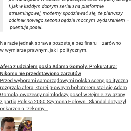
i, jak w każdym dobrym serialu na platformie
streamingowej, możemy spodziewać się, że pierwszy
odcinek nowego sezonu będzie mocnym wydarzeniem –
puentuje poseł.
Na razie jednak sprawa pozostaje bez finału – zarówno
w wymiarze prawnym, jak i politycznym.
Afera z udziałem posła Adama Gomoły. Prokuratura:
Nikomu nie przedstawiono zarzutów
Przed wyborami samorządowymi polską scenę polityczną
rozgrzała afera, której głównym bohaterem stał się Adam
Gomoła, ówczesny najmłodszy poseł w Sejmie, związany
z partią Polska 2050 Szymona Hołowni. Skandal dotyczył
oskarżeń o rzekomy...