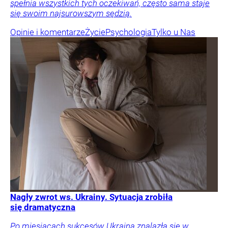
spełnia wszystkich tych oczekiwań, często sama staje
się swoim najsurowszym sędzią.
Opinie i komentarze
Życie
Psychologia
Tylko u Nas
Nagły zwrot ws. Ukrainy. Sytuacja zrobiła
się dramatyczna
Po miesiącach sukcesów Ukraina znalazła się w