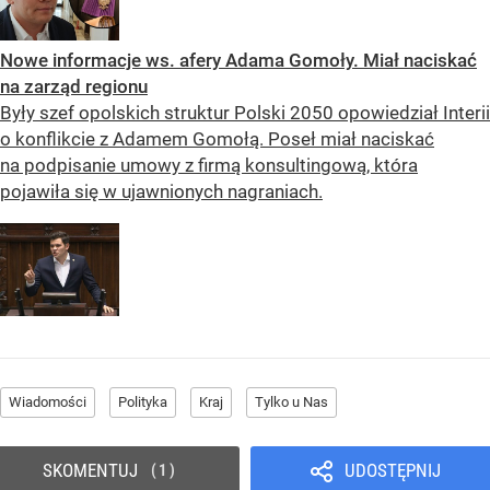
Nowe informacje ws. afery Adama Gomoły. Miał naciskać
na zarząd regionu
Były szef opolskich struktur Polski 2050 opowiedział Interii
o konflikcie z Adamem Gomołą. Poseł miał naciskać
na podpisanie umowy z firmą konsultingową, która
pojawiła się w ujawnionych nagraniach.
Wiadomości
Polityka
Kraj
Tylko u Nas
SKOMENTUJ
UDOSTĘPNIJ
1