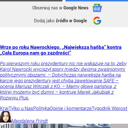
Obserwuj nas
w
Google News
Dodaj jako
źródło w Google
Wrze po roku Nawrockiego. „Największa hańba” kontra
„Cała Europa nam go zazdrości”
Po pierwszym roku prezydentury nic nie wskazuje na to, żeby
Karol Nawrocki wyciszył spory między dwoma zwaśnionymi
politycznymi obozami. – Dotychczas największą hańbą na
karcie jego prezydentury jest chyba zawetowanie SAFE –
ocenia Mariusz Witczak z KO. – Mamy głowę państwa, z
której możemy być dumni – kontruje Marek Jakubiak z
Rozwoju Plus.
Kraj
Tylko u Nas
Polityka
Opinie i komentarze
Tygodnik Wprost
Magdalena
Frindt