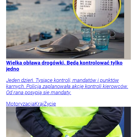
Wielka obława drogówki. Będą kontrolować tylko
jedno
Jeden dzień. Tysiące kontroli, mandatów i punktów
karnych. Policja zaplanowała akcję kontroli kierowców.
Od rana posypią się mandaty.
Motoryzacja
Kraj
Życie