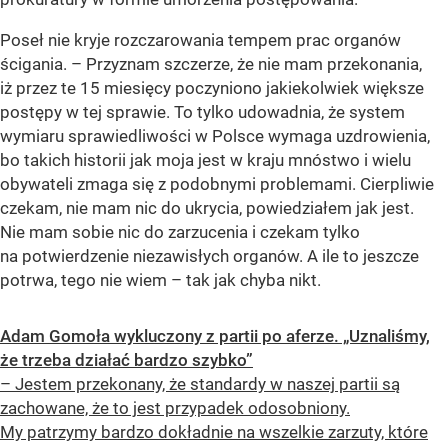
Poseł nie kryje rozczarowania tempem prac organów
ścigania. – Przyznam szczerze, że nie mam przekonania,
iż przez te 15 miesięcy poczyniono jakiekolwiek większe
postępy w tej sprawie. To tylko udowadnia, że system
wymiaru sprawiedliwości w Polsce wymaga uzdrowienia,
bo takich historii jak moja jest w kraju mnóstwo i wielu
obywateli zmaga się z podobnymi problemami. Cierpliwie
czekam, nie mam nic do ukrycia, powiedziałem jak jest.
Nie mam sobie nic do zarzucenia i czekam tylko
na potwierdzenie niezawisłych organów. A ile to jeszcze
potrwa, tego nie wiem – tak jak chyba nikt.
Adam Gomoła wykluczony z partii po aferze. „Uznaliśmy,
że trzeba działać bardzo szybko”
– Jestem przekonany, że standardy w naszej partii są
zachowane, że to jest przypadek odosobniony.
My patrzymy bardzo dokładnie na wszelkie zarzuty, które