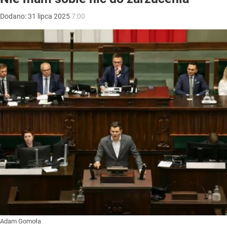
Dodano:
31
lipca
2025
7:00
Adam Gomoła