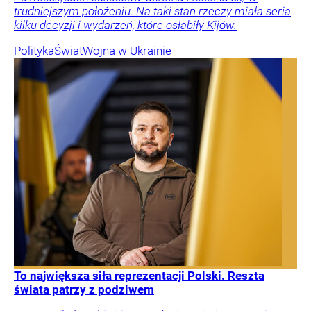
trudniejszym położeniu. Na taki stan rzeczy miała seria
kilku decyzji i wydarzeń, które osłabiły Kijów.
Polityka
Świat
Wojna w Ukrainie
To największa siła reprezentacji Polski. Reszta
świata patrzy z podziwem