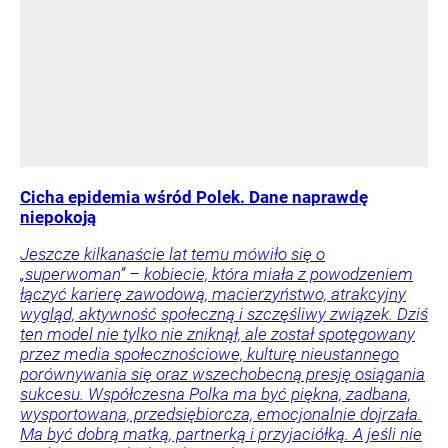
Cicha epidemia wśród Polek. Dane naprawdę
niepokoją
Jeszcze kilkanaście lat temu mówiło się o
„superwoman” – kobiecie, która miała z powodzeniem
łączyć karierę zawodową, macierzyństwo, atrakcyjny
wygląd, aktywność społeczną i szczęśliwy związek. Dziś
ten model nie tylko nie zniknął, ale został spotęgowany
przez media społecznościowe, kulturę nieustannego
porównywania się oraz wszechobecną presję osiągania
sukcesu. Współczesna Polka ma być piękna, zadbana,
wysportowana, przedsiębiorcza, emocjonalnie dojrzała.
Ma być dobrą matką, partnerką i przyjaciółką. A jeśli nie