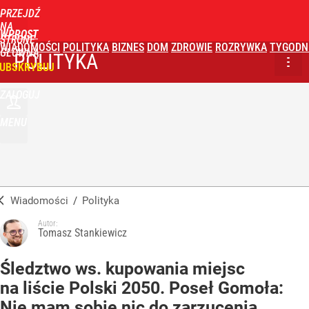
PRZEJDŹ
NA
WPROST
STRONĘ
WIADOMOŚCI
POLITYKA
BIZNES
DOM
ZDROWIE
ROZRYWKA
TYGODN
GŁÓWNĄ
POLITYKA
UBSKRYBUJ
ZALOGUJ
MENU
Wiadomości
/
Polityka
Autor:
Tomasz Stankiewicz
Śledztwo ws. kupowania miejsc
na liście Polski 2050. Poseł Gomoła:
Nie mam sobie nic do zarzucenia