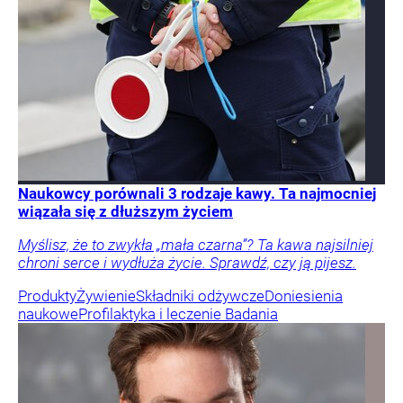
Naukowcy porównali 3 rodzaje kawy. Ta najmocniej
wiązała się z dłuższym życiem
Myślisz, że to zwykła „mała czarna”? Ta kawa najsilniej
chroni serce i wydłuża życie. Sprawdź, czy ją pijesz.
Produkty
Żywienie
Składniki odżywcze
Doniesienia
naukowe
Profilaktyka i leczenie
Badania