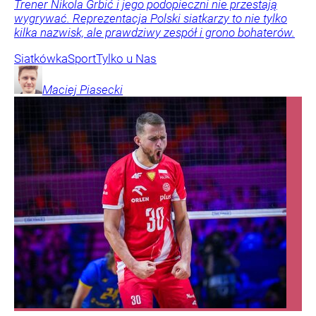
Trener Nikola Grbić i jego podopieczni nie przestają
wygrywać. Reprezentacja Polski siatkarzy to nie tylko
kilka nazwisk, ale prawdziwy zespół i grono bohaterów.
Siatkówka
Sport
Tylko u Nas
Maciej
Piasecki