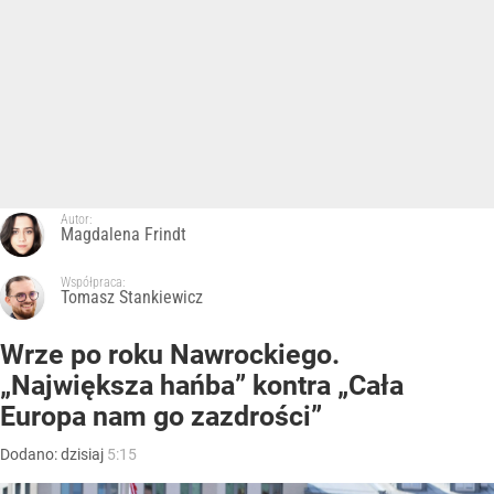
Autor:
Magdalena Frindt
Współpraca:
Tomasz Stankiewicz
Wrze po roku Nawrockiego.
„Największa hańba” kontra „Cała
Europa nam go zazdrości”
Dodano:
dzisiaj
5:15