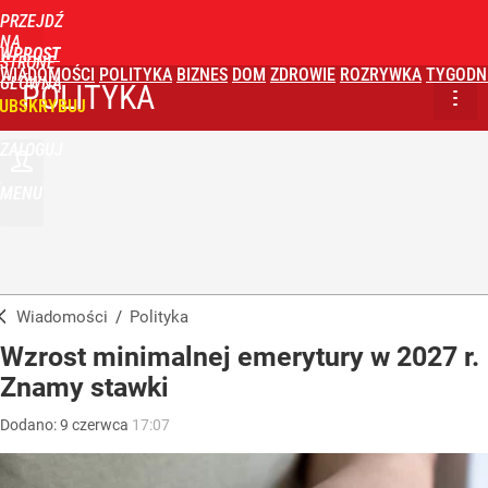
PRZEJDŹ
NA
WPROST
STRONĘ
WIADOMOŚCI
POLITYKA
BIZNES
DOM
ZDROWIE
ROZRYWKA
TYGODN
GŁÓWNĄ
POLITYKA
UBSKRYBUJ
ZALOGUJ
MENU
Wiadomości
/
Polityka
Wzrost minimalnej emerytury w 2027 r.
Znamy stawki
Dodano:
9
czerwca
17:07