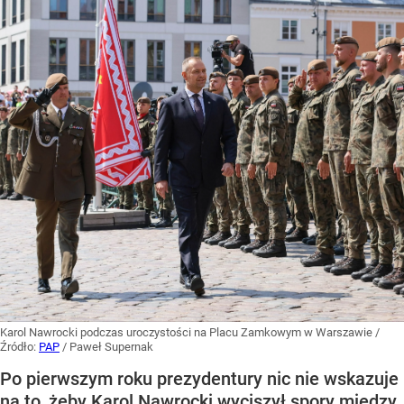
Karol Nawrocki podczas uroczystości na Placu Zamkowym w Warszawie
/
Źródło:
PAP
/
Paweł Supernak
Po pierwszym roku prezydentury nic nie wskazuje
na to, żeby Karol Nawrocki wyciszył spory między