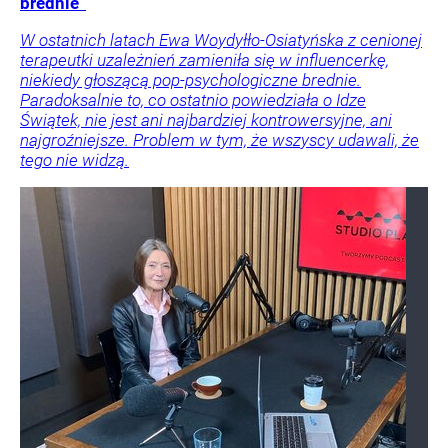
brednie”
W ostatnich latach Ewa Woydyłło-Osiatyńska z cenionej
terapeutki uzależnień zamieniła się w influencerkę,
niekiedy głoszącą pop-psychologiczne brednie.
Paradoksalnie to, co ostatnio powiedziała o Idze
Świątek, nie jest ani najbardziej kontrowersyjne, ani
najgroźniejsze. Problem w tym, że wszyscy udawali, że
tego nie widzą.