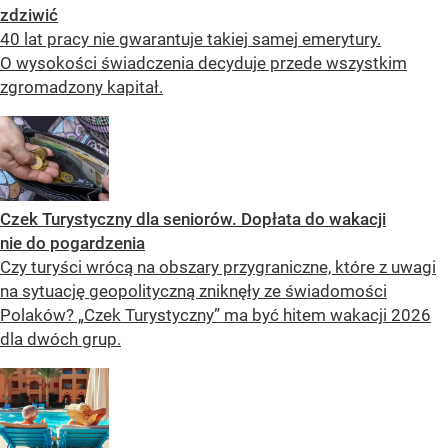
zdziwić
40 lat pracy nie gwarantuje takiej samej emerytury.
O wysokości świadczenia decyduje przede wszystkim
zgromadzony kapitał.
Czek Turystyczny dla seniorów. Dopłata do wakacji
nie do pogardzenia
Czy turyści wrócą na obszary przygraniczne, które z uwagi
na sytuację geopolityczną zniknęły ze świadomości
Polaków? „Czek Turystyczny” ma być hitem wakacji 2026
dla dwóch grup.