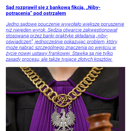
Sąd rozprawił się z bankową fikcją. „Niby-
potrącenia” pod ostrzałem
Jedno sądowe pouczenie wywołało większe poruszenie
niż niejeden wyrok. Sędzia otwarcie zakwestionował
stosowaną przez banki praktykę składania „niby-
oświadczeń”, jednocześnie pokazując problem, który
może nabrać szczególnego znaczenia po wejściu w
życie nowej ustawy frankowej. Stawką są nie tylko
zasady procesu, ale także tysiące złotych kosztów.