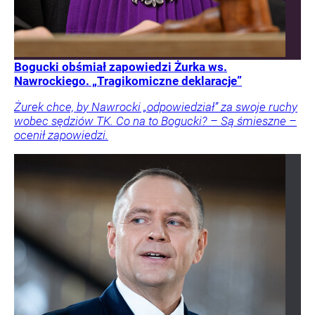
Bogucki obśmiał zapowiedzi Żurka ws.
Nawrockiego. „Tragikomiczne deklaracje”
Żurek chce, by Nawrocki „odpowiedział” za swoje ruchy
wobec sędziów TK. Co na to Bogucki? – Są śmieszne –
ocenił zapowiedzi.