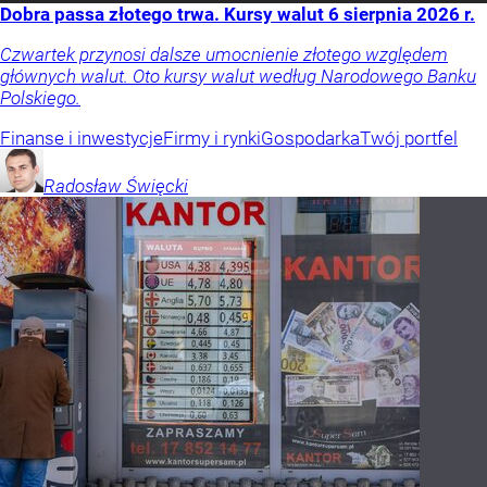
Dobra passa złotego trwa. Kursy walut 6 sierpnia 2026 r.
Czwartek przynosi dalsze umocnienie złotego względem
głównych walut. Oto kursy walut według Narodowego Banku
Polskiego.
Finanse i inwestycje
Firmy i rynki
Gospodarka
Twój portfel
Radosław
Święcki