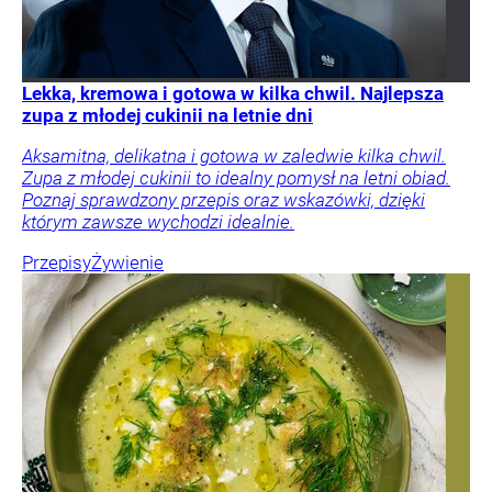
Lekka, kremowa i gotowa w kilka chwil. Najlepsza
zupa z młodej cukinii na letnie dni
Aksamitna, delikatna i gotowa w zaledwie kilka chwil.
Zupa z młodej cukinii to idealny pomysł na letni obiad.
Poznaj sprawdzony przepis oraz wskazówki, dzięki
którym zawsze wychodzi idealnie.
Przepisy
Żywienie