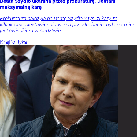
Beata Szydło ukarana przez prokuraturę. Dostała
maksymalną karę
Prokuratura nałożyła na Beatę Szydło 3 tys. zł kary za
kilkukrotne niestawiennictwo na przesłuchaniu. Była premier
jest świadkiem w śledztwie.
Kraj
Polityka