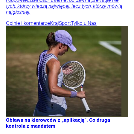
i odpowiedzialności. Internet od dawna premiuje nie
tych, którzy wiedzą najwięcej, lecz tych, którzy mówią
najgłośniej.
Opinie i komentarze
Kraj
Sport
Tylko u Nas
Obława na kierowców z „aplikacją”. Co druga
kontrola z mandatem