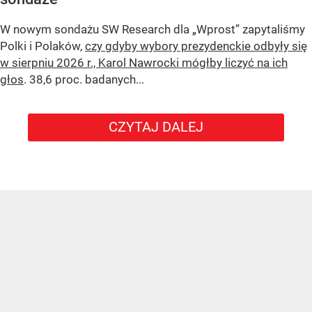
W nowym sondażu
SW Research
dla „Wprost” zapytaliśmy
Polki i Polaków,
czy gdyby wybory prezydenckie odbyły się
w sierpniu 2026 r., Karol Nawrocki mógłby liczyć na ich
głos
. 38,6 proc. badanych...
CZYTAJ DALEJ