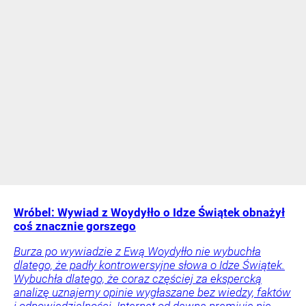
Wróbel: Wywiad z Woydyłło o Idze Świątek obnażył
coś znacznie gorszego
Burza po wywiadzie z Ewą Woydyłło nie wybuchła
dlatego, że padły kontrowersyjne słowa o Idze Świątek.
Wybuchła dlatego, że coraz częściej za ekspercką
analizę uznajemy opinie wygłaszane bez wiedzy, faktów