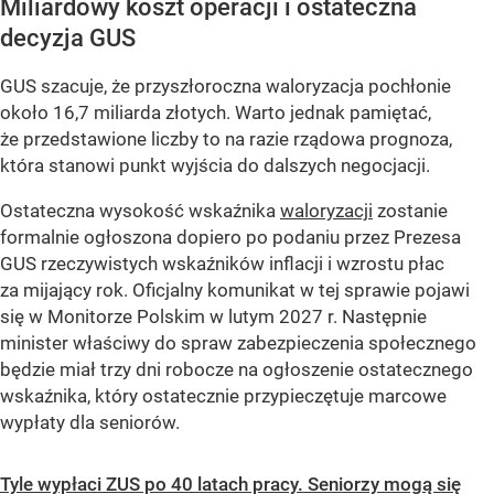
Miliardowy koszt operacji i ostateczna
decyzja GUS
GUS szacuje, że przyszłoroczna waloryzacja pochłonie
około 16,7 miliarda złotych. Warto jednak pamiętać,
że przedstawione liczby to na razie rządowa prognoza,
która stanowi punkt wyjścia do dalszych negocjacji.
Ostateczna wysokość wskaźnika
waloryzacji
zostanie
formalnie ogłoszona dopiero po podaniu przez Prezesa
GUS rzeczywistych wskaźników inflacji i wzrostu płac
za mijający rok. Oficjalny komunikat w tej sprawie pojawi
się w Monitorze Polskim w lutym 2027 r. Następnie
minister właściwy do spraw zabezpieczenia społecznego
będzie miał trzy dni robocze na ogłoszenie ostatecznego
wskaźnika, który ostatecznie przypieczętuje marcowe
wypłaty dla seniorów.
Tyle wypłaci ZUS po 40 latach pracy. Seniorzy mogą się