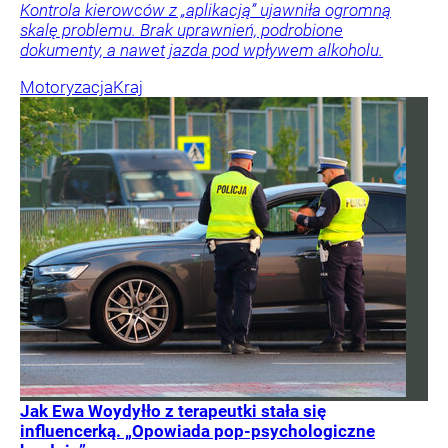
Kontrola kierowców z „aplikacją” ujawniła ogromną
skalę problemu. Brak uprawnień, podrobione
dokumenty, a nawet jazda pod wpływem alkoholu.
Motoryzacja
Kraj
Jak Ewa Woydyłło z terapeutki stała się
influencerką. „Opowiada pop-psychologiczne