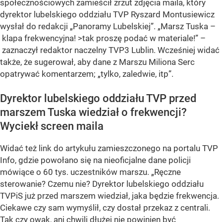
społecznościowych zamieścił zrzut zdjęcia maila, który
dyrektor lubelskiego oddziału TVP Ryszard Montusiewicz
wysłał do redakcji „Panoramy Lubelskiej”. „Marsz Tuska –
klapa frekwencyjna! >tak proszę podać w materiale!” –
zaznaczył redaktor naczelny TVP3 Lublin. Wcześniej widać
także, że sugerował, aby dane z Marszu Miliona Serc
opatrywać komentarzem; „tylko, zaledwie, itp”.
Dyrektor lubelskiego oddziału TVP przed
marszem Tuska wiedział o frekwencji?
Wyciekł screen maila
Widać też link do artykułu zamieszczonego na portalu TVP
Info, gdzie powołano się na nieoficjalne dane policji
mówiące o 60 tys. uczestników marszu. „Ręczne
sterowanie? Czemu nie? Dyrektor lubelskiego oddziału
TVPiS już przed marszem wiedział, jaka będzie frekwencja.
Ciekawe czy sam wymyślił, czy dostał przekaz z centrali.
Tak czy owak, ani chwili dłużej nie powinien być