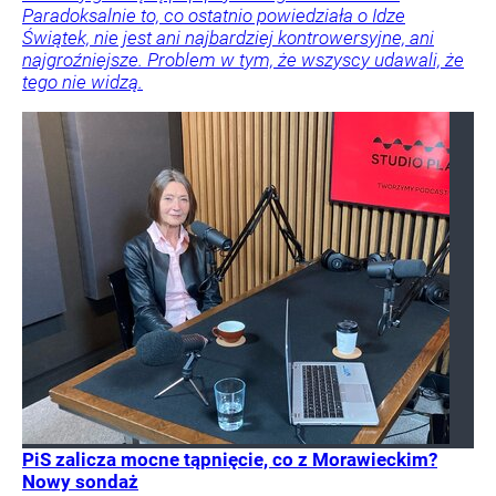
Paradoksalnie to, co ostatnio powiedziała o Idze
Świątek, nie jest ani najbardziej kontrowersyjne, ani
najgroźniejsze. Problem w tym, że wszyscy udawali, że
tego nie widzą.
PiS zalicza mocne tąpnięcie, co z Morawieckim?
Nowy sondaż