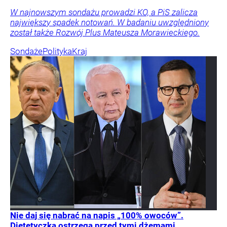
W najnowszym sondażu prowadzi KO, a PiS zalicza
największy spadek notowań. W badaniu uwzględniony
został także Rozwój Plus Mateusza Morawieckiego.
Sondaże
Polityka
Kraj
Nie daj się nabrać na napis „100% owoców”.
Dietetyczka ostrzega przed tymi dżemami