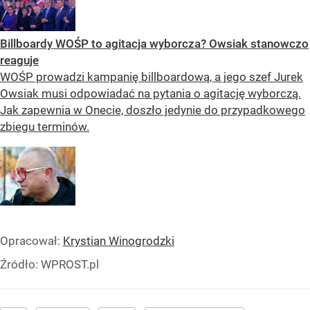
Billboardy WOŚP to agitacja wyborcza? Owsiak stanowczo
reaguje
WOŚP prowadzi kampanię billboardową, a jego szef Jurek
Owsiak musi odpowiadać na pytania o agitację wyborczą.
Jak zapewnia w Onecie, doszło jedynie do przypadkowego
zbiegu terminów.
Opracował:
Krystian Winogrodzki
Źródło:
WPROST.pl