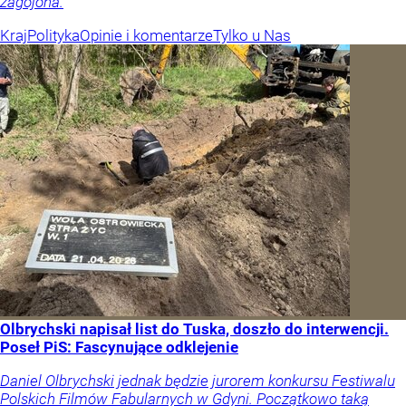
zagojona.
Kraj
Polityka
Opinie i komentarze
Tylko u Nas
Olbrychski napisał list do Tuska, doszło do interwencji.
Poseł PiS: Fascynujące odklejenie
Daniel Olbrychski jednak będzie jurorem konkursu Festiwalu
Polskich Filmów Fabularnych w Gdyni. Początkowo taką