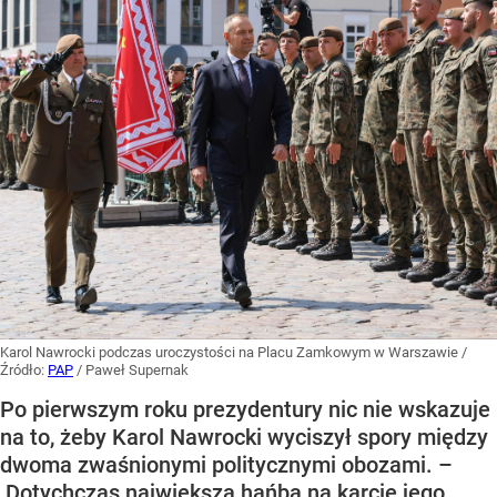
Karol Nawrocki podczas uroczystości na Placu Zamkowym w Warszawie
/
Źródło:
PAP
/
Paweł Supernak
Po pierwszym roku prezydentury nic nie wskazuje
na to, żeby Karol Nawrocki wyciszył spory między
dwoma zwaśnionymi politycznymi obozami. –
Dotychczas największą hańbą na karcie jego