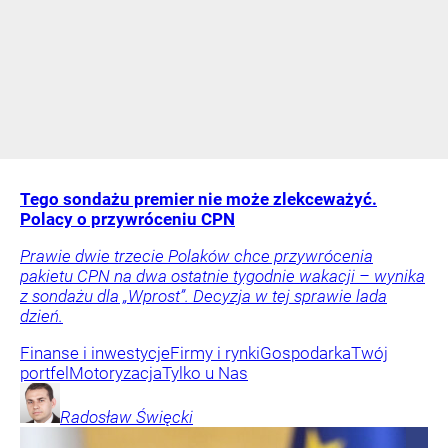
Tego sondażu premier nie może zlekceważyć.
Polacy o przywróceniu CPN
Prawie dwie trzecie Polaków chce przywrócenia
pakietu CPN na dwa ostatnie tygodnie wakacji – wynika
z sondażu dla „Wprost”. Decyzja w tej sprawie lada
dzień.
Finanse i inwestycje
Firmy i rynki
Gospodarka
Twój
portfel
Motoryzacja
Tylko u Nas
Radosław
Święcki