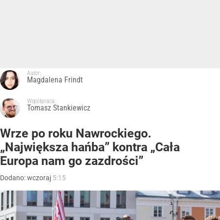
Autor:
Magdalena Frindt
Współpraca:
Tomasz Stankiewicz
Wrze po roku Nawrockiego.
„Największa hańba” kontra „Cała
Europa nam go zazdrości”
Dodano:
wczoraj
5:15