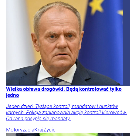
Wielka obława drogówki. Będą kontrolować tylko
jedno
Jeden dzień. Tysiące kontroli, mandatów i punktów
karnych. Policja zaplanowała akcję kontroli kierowców.
Od rana posypią się mandaty.
Motoryzacja
Kraj
Życie