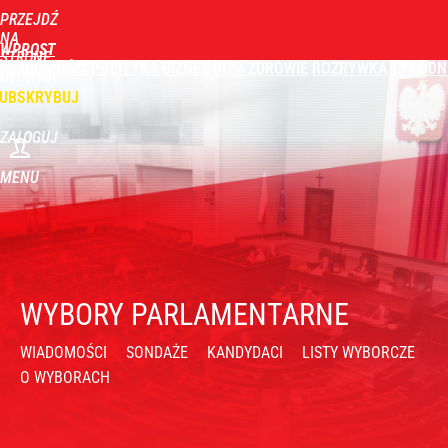
PRZEJDŹ
NA
WPROST
STRONĘ
WIADOMOŚCI
POLITYKA
BIZNES
DOM
ZDROWIE
ROZRYWKA
TYGODN
GŁÓWNĄ
UBSKRYBUJ
ZALOGUJ
MENU
WYBORY PARLAMENTARNE
WIADOMOŚCI
SONDAŻE
KANDYDACI
LISTY WYBORCZE
O WYBORACH