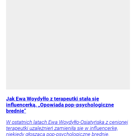
Jak Ewa Woydyłło z terapeutki stała się
influencerką. „Opowiada pop-psychologiczne
brednie”
W ostatnich latach Ewa Woydyłło-Osiatyńska z cenionej
terapeutki uzależnień zamieniła się w influencerkę,
niekiedy głoszącą pop-psychologiczne brednie.