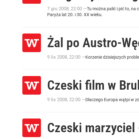
7
gru
2008
,
22:00
—
Tu można palić i pić to, na 
Paryża lat 20. i 30. XX wieku.
Żal po Austro-Wę
9
lis
2008
,
22:00
—
Korzenie dzisiejszych probl
Czeski film w Bru
9
lis
2008
,
22:00
—
Dlaczego Europa wątpi w zd
Czeski marzyciel 