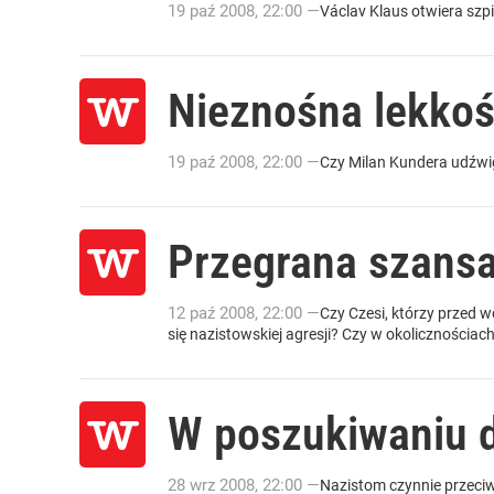
19
paź
2008
,
22:00
—
Václav Klaus otwiera szpit
Nieznośna lekkoś
19
paź
2008
,
22:00
—
Czy Milan Kundera udźw
Przegrana szans
12
paź
2008
,
22:00
—
Czy Czesi, którzy przed w
się nazistowskiej agresji? Czy w okolicznościa
W poszukiwaniu 
28
wrz
2008
,
22:00
—
Nazistom czynnie przeciws