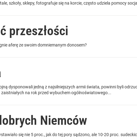
ale, szkoły, sklepy, fotografuje się na korcie, często udziela pomocy socj
ć przeszłości
ignie aferę ze swoim domniemanym donosem?
a
ojną dysponowali jedną z najsilniejszych armii świata, powinni byli odrz
ch zaistniałych na rok przed wybuchem ogólnoświatowego...
dobrych Niemców
tawiało się nie 5 proc., jak do tej pory sądzono, ale 10-20 proc. sudec