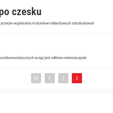
po czesku
ię przeciw wypłaceniu Kościołowi miliardowych odszkodowań
postkomunistycznych wciąż jest reliktem minionej epoki
1
2