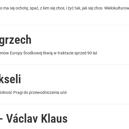
co ma się ochotę, spać, z kim się chce, i żyć tak, jak się chce. Wielokultu
grzech
emów Europy Środkowej tkwią w traktacie sprzed 90 lat
kseli
olność Pragi do przewodniczenia unii
- Václav Klaus