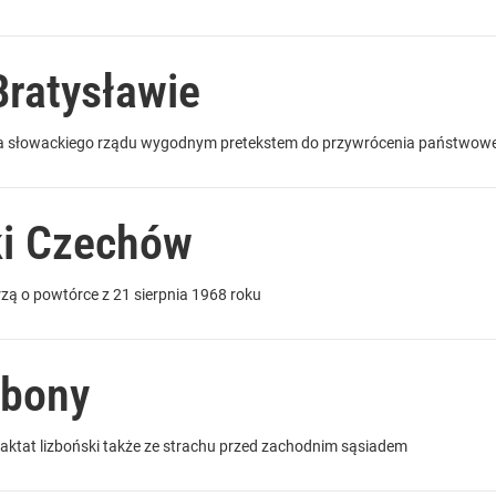
Bratysławie
la słowackiego rządu wygodnym pretekstem do przywrócenia państwowej
ki Czechów
zą o powtórce z 21 sierpnia 1968 roku
zbony
raktat lizboński także ze strachu przed zachodnim sąsiadem