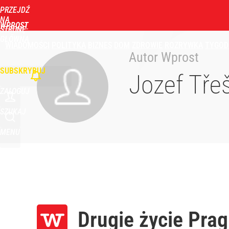
PRZEJDŹ
NA
WPROST
STRONĘ
GŁÓWNĄ
WIADOMOŚCI
POLITYKA
BIZNES
DOM
ZDROWIE
ROZRYWKA
TYGOD
Autor Wprost
SUBSKRYBUJ
Jozef Tře
ZALOGUJ
SZUKAJ
MENU
Drugie życie Prag