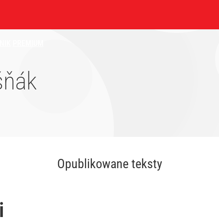
NIK
PREMIUM
šňák
Opublikowane teksty
i