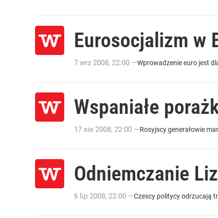
Eurosocjalizm w 
7
wrz
2008
,
22:00
—
Wprowadzenie euro jest d
Wspaniałe poraż
17
sie
2008
,
22:00
—
Rosyjscy generałowie mar
Odniemczanie Li
6
lip
2008
,
22:00
—
Czescy politycy odrzucają t