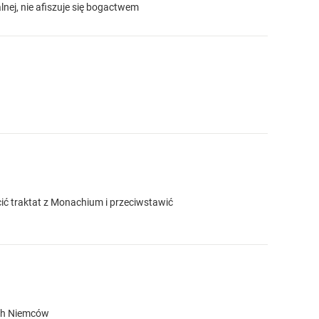
alnej, nie afiszuje się bogactwem
ucić traktat z Monachium i przeciwstawić
kich Niemców