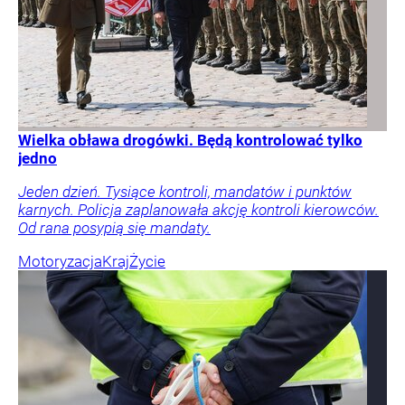
Wielka obława drogówki. Będą kontrolować tylko
jedno
Jeden dzień. Tysiące kontroli, mandatów i punktów
karnych. Policja zaplanowała akcję kontroli kierowców.
Od rana posypią się mandaty.
Motoryzacja
Kraj
Życie