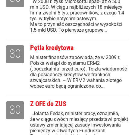
W 2008 r. zysk Microsoftu spadł aż o 500
mln USD. W ciągu najbliższych 18 miesięcy
firma zwolni 5 tys. pracowników, z czego 1,4
tys. w trybie natychmiastowym.
Ma to przynieść oszczędności w wysokości
1,5 mld USD. To pierwsze grupowe...
Pętla kredytowa
30
Minister finansów zapowiada, że w 2009 r.
Polska wstąpi do systemu ERM2
(„poczekalnia" przed euro). To zła wiadomość
dla posiadaczy kredytów we frankach
szwajcarskich. – W ERM2 wahania złotego
wobec euro będą ograniczone, co...
Z OFE do ZUS
30
Jolanta Fedak, minister pracy, oznajmiła,
że w ciągu dwóch miesięcy przedstawi projekt
ustawy zmieniającej zasady inwestowania
pieniędzy w Otwartych Funduszach