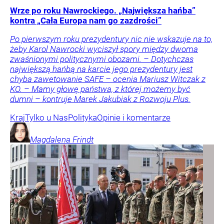
Wrze po roku Nawrockiego. „Największa hańba”
kontra „Cała Europa nam go zazdrości”
Po pierwszym roku prezydentury nic nie wskazuje na to,
żeby Karol Nawrocki wyciszył spory między dwoma
zwaśnionymi politycznymi obozami. – Dotychczas
największą hańbą na karcie jego prezydentury jest
chyba zawetowanie SAFE – ocenia Mariusz Witczak z
KO. – Mamy głowę państwa, z której możemy być
dumni – kontruje Marek Jakubiak z Rozwoju Plus.
Kraj
Tylko u Nas
Polityka
Opinie i komentarze
Magdalena
Frindt