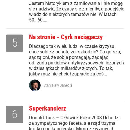
Jestem historykiem z zamiłowania i nie mogę
się nadziwić, że czasy się zmieniły, a podejście
władz do niektórych tematów nie. W latach
50., 60....
Na stronie - Cyrk naciągaczy
5
Dlaczego tak wielu ludzi w czasie kryzysu
chce sobie z ochotą za- szkodzić? Co gorsza,
sądzą oni, że sobie pomagają, żądając
od rządu pakietów antykryzysowych liczonych
w dziesiątkach miliardów złotych. To tak,
jakby mąż nie chciał zapłacić za coś...
Stanisław Janecki
Superkanclerz
6
Donald Tusk – Człowiek Roku 2008 Uchodzi
za sympatycznego faceta, ale rząd trzyma
krótko i po kanclersku. Mimo że wymyślił