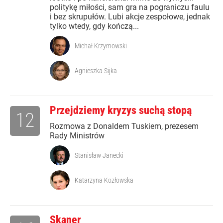
politykę miłości, sam gra na pograniczu faulu
i bez skrupułów. Lubi akcje zespołowe, jednak
tylko wtedy, gdy kończą...
Michał Krzymowski
Agnieszka Sijka
Przejdziemy kryzys suchą stopą
12
Rozmowa z Donaldem Tuskiem, prezesem
Rady Ministrów
Stanisław Janecki
Katarzyna Kozłowska
Skaner