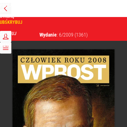
PRZEJDŹ
NA
WPROST
STRONĘ
GŁÓWNĄ
UBSKRYBUJ
Tygodnik Wprost
ZALOGUJ
Wydanie
: 6/2009
(1361)
MENU