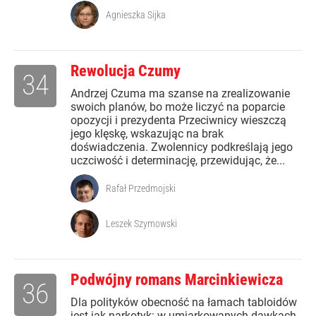
Agnieszka Sijka
Rewolucja Czumy
34
Andrzej Czuma ma szanse na zrealizowanie
swoich planów, bo może liczyć na poparcie
opozycji i prezydenta Przeciwnicy wieszczą
jego klęskę, wskazując na brak
doświadczenia. Zwolennicy podkreślają jego
uczciwość i determinację, przewidując, że...
Rafał Przedmojski
Leszek Szymowski
Podwójny romans Marcinkiewicza
36
Dla polityków obecność na łamach tabloidów
jest jak narkotyk: w umiarkowanych dawkach