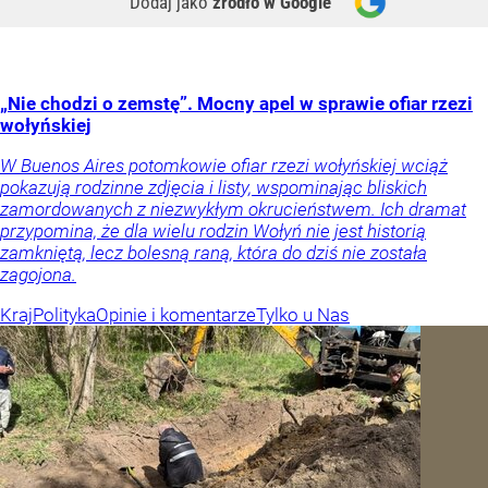
Dodaj jako
źródło w Google
„Nie chodzi o zemstę”. Mocny apel w sprawie ofiar rzezi
wołyńskiej
W Buenos Aires potomkowie ofiar rzezi wołyńskiej wciąż
pokazują rodzinne zdjęcia i listy, wspominając bliskich
zamordowanych z niezwykłym okrucieństwem. Ich dramat
przypomina, że dla wielu rodzin Wołyń nie jest historią
zamkniętą, lecz bolesną raną, która do dziś nie została
zagojona.
Kraj
Polityka
Opinie i komentarze
Tylko u Nas