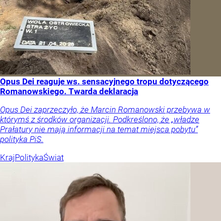
Opus Dei reaguje ws. sensacyjnego tropu dotyczącego
Romanowskiego. Twarda deklaracja
Opus Dei zaprzeczyło, że Marcin Romanowski przebywa w
którymś z środków organizacji. Podkreślono, że „władze
Prałatury nie mają informacji na temat miejsca pobytu”
polityka PiS.
Kraj
Polityka
Świat