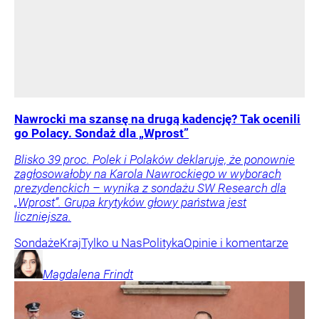
Nawrocki ma szansę na drugą kadencję? Tak ocenili
go Polacy. Sondaż dla „Wprost”
Blisko 39 proc. Polek i Polaków deklaruje, że ponownie
zagłosowałoby na Karola Nawrockiego w wyborach
prezydenckich – wynika z sondażu SW Research dla
„Wprost”. Grupa krytyków głowy państwa jest
liczniejsza.
Sondaże
Kraj
Tylko u Nas
Polityka
Opinie i komentarze
Magdalena
Frindt