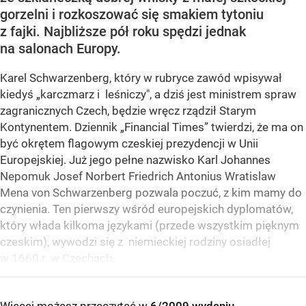
gorzelni i rozkoszować się smakiem tytoniu
z fajki. Najbliższe pół roku spędzi jednak
na salonach Europy.
Karel Schwarzenberg, który w rubryce zawód wpisywał
kiedyś „karczmarz i leśniczy", a dziś jest ministrem spraw
zagranicznych Czech, będzie wręcz rządził Starym
Kontynentem. Dziennik „Financial Times” twierdzi, że ma on
być okrętem flagowym czeskiej prezydencji w Unii
Europejskiej. Już jego pełne nazwisko Karl Johannes
Nepomuk Josef Norbert Friedrich Antonius Wratislaw
Mena von Schwarzenberg pozwala poczuć, z kim mamy do
czynienia. Ten pierwszy wśród europejskich dyplomatów,
który włada kilkoma językami (przede wszystkim pięknym
czeskim), wywodzi się z niemieckiej rodziny osiadłej
w 1660 r. w Czechach.