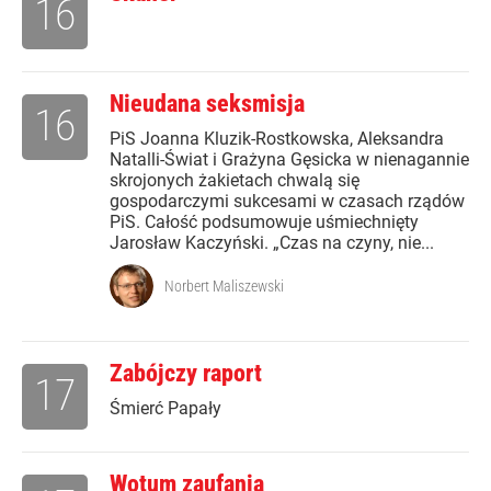
16
Nieudana seksmisja
16
PiS Joanna Kluzik-Rostkowska, Aleksandra
Natalli-Świat i Grażyna Gęsicka w nienagannie
skrojonych żakietach chwalą się
gospodarczymi sukcesami w czasach rządów
PiS. Całość podsumowuje uśmiechnięty
Jarosław Kaczyński. „Czas na czyny, nie...
Norbert Maliszewski
Zabójczy raport
17
Śmierć Papały
Wotum zaufania