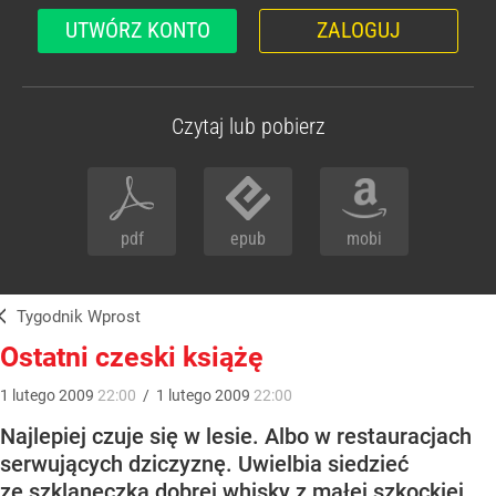
UTWÓRZ KONTO
ZALOGUJ
Czytaj lub pobierz
pdf
epub
mobi
Tygodnik Wprost
Ostatni czeski książę
1
lutego
2009
22:00
/
1
lutego
2009
22:00
Najlepiej czuje się w lesie. Albo w restauracjach
serwujących dziczyznę. Uwielbia siedzieć
ze szklaneczką dobrej whisky z małej szkockiej