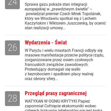
24
Sprawa gazu pokaże stan integracji
europejskiej w „prawdziwym świetle" –
powiedział premier Czech Mirek Topolánek,
który we Wrocławiu spotkał się z Lechem
Kaczyńskim i Wiktorem Juszczenką, by ocenić
stan realizacji umowy...
Wydarzenia - Świat
26
W Paryżu i wielu miastach Francji odbyły się
masowe manifestacje przeciw polityce rządu,
zorganizowane przez osiem czołowych
francuskich związków zawodowych.
Protestujący domagali się walki
z bezrobociem i spadkiem płacy realnej
oraz obrony sfery...
Przegląd prasy zagranicznej
28
WATYKAN W OGNIU KRYTYKI Papież
zapomniał Cofnięcie ekskomuniki wobec
czterech biskupów lefebrystów nie jest łaską,