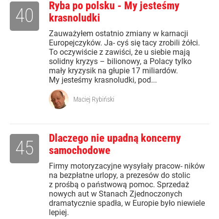
Ryba po polsku - My jesteśmy
40
krasnoludki
Zauważyłem ostatnio zmiany w karnacji
Europejczyków. Ja- cyś się tacy zrobili żółci.
To oczywiście z zawiści, że u siebie mają
solidny kryzys – bilionowy, a Polacy tylko
mały kryzysik na głupie 17 miliardów.
My jesteśmy krasnoludki, pod...
Maciej Rybiński
Dlaczego nie upadną koncerny
45
samochodowe
Firmy motoryzacyjne wysyłały pracow- ników
na bezpłatne urlopy, a prezesów do stolic
z prośbą o państwową pomoc. Sprzedaż
nowych aut w Stanach Zjednoczonych
dramatycznie spadła, w Europie było niewiele
lepiej.