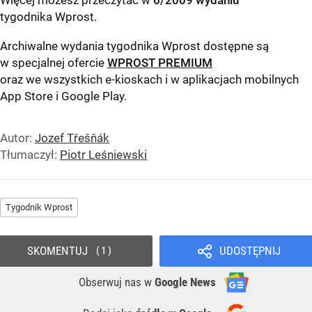
Więcej możesz przeczytać w
6/2009 wydaniu
tygodnika Wprost
.
Archiwalne wydania tygodnika Wprost dostępne są
w specjalnej ofercie
WPROST PREMIUM
oraz we wszystkich e-kioskach i w aplikacjach mobilnych
App Store
i
Google Play
.
Autor:
Jozef Třešňák
Tłumaczył:
Piotr Leśniewski
Tygodnik Wprost
SKOMENTUJ
UDOSTĘPNIJ
1
Obserwuj nas
w
Google News