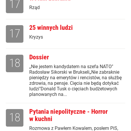
17
Rząd
25 winnych ludzi
17
Kryzys
Dossier
18
„Nie jestem kandydatem na szefa NATO"
Radosław Sikorski w Brukseli„Nie zabraknie
pieniędzy na emerytów i rencistów, na służbę
zdrowia, na pensje. Cięcia nie będą dotykać
ludzi"Donald Tusk o cięciach budżetowych
planowanych na...
Pytania niepolityczne - Horror
18
w kuchni
Rozmowa z Pawłem Kowalem, posłem PiS,