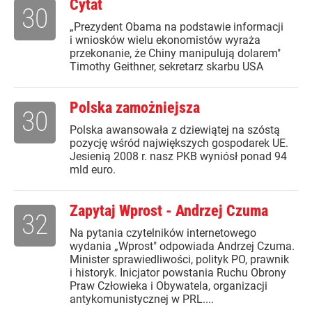
Cytat
30
„Prezydent Obama na podstawie informacji
i wniosków wielu ekonomistów wyraża
przekonanie, że Chiny manipulują dolarem"
Timothy Geithner, sekretarz skarbu USA
Polska zamożniejsza
30
Polska awansowała z dziewiątej na szóstą
pozycję wśród największych gospodarek UE.
Jesienią 2008 r. nasz PKB wyniósł ponad 94
mld euro.
Zapytaj Wprost - Andrzej Czuma
32
Na pytania czytelników internetowego
wydania „Wprost" odpowiada Andrzej Czuma.
Minister sprawiedliwości, polityk PO, prawnik
i historyk. Inicjator powstania Ruchu Obrony
Praw Człowieka i Obywatela, organizacji
antykomunistycznej w PRL....