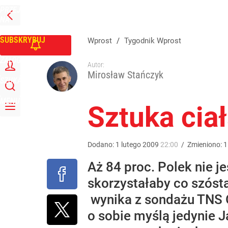
PRZEJDŹ
Udostępnij
0
Skomentuj
NA
WPROST
STRONĘ
GŁÓWNĄ
SUBSKRYBUJ
Wprost
/
Tygodnik Wprost
ZALOGUJ
Autor:
Mirosław Stańczyk
SZUKAJ
MENU
Sztuka cia
Dodano:
1
lutego
2009
22:00
/
Zmieniono:
1
Aż 84 proc. Polek nie 
skorzystałaby co szósta
wynika z sondażu TNS OB
o sobie myślą jedynie 