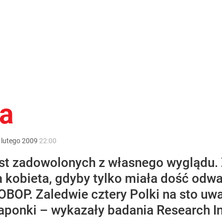
ła
lutego
2009
22:00
jest zadowolonych z własnego wyglądu. 
 kobieta, gdyby tylko miała dość odwag
OP. Zaledwie cztery Polki na sto uważ
Japonki – wykazały badania Research I