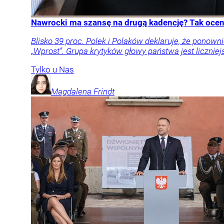
Nawrocki ma szansę na drugą kadencję? Tak oceni
Blisko 39 proc. Polek i Polaków deklaruje, że pon
„Wprost”. Grupa krytyków głowy państwa jest liczniej
Tylko u Nas
Magdalena
Frindt