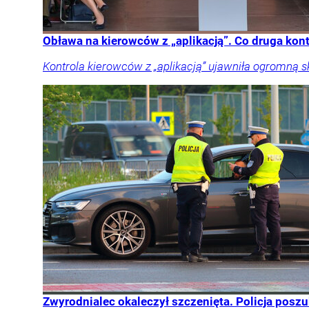
Obława na kierowców z „aplikacją”. Co druga kon
Kontrola kierowców z „aplikacją” ujawniła ogromną 
Zwyrodnialec okaleczył szczenięta. Policja posz