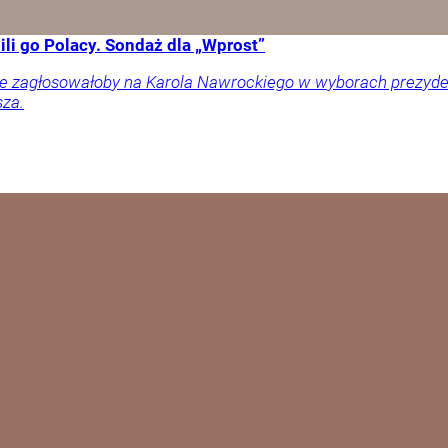
li go Polacy. Sondaż dla „Wprost”
ownie zagłosowałoby na Karola Nawrockiego w wyborach prezy
sza.