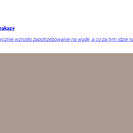
 zakazy
tycznie wzrosło zapotrzebowanie na wodę, a co za tym idzie n