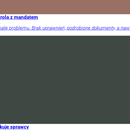
trola z mandatem
skalę problemu. Brak uprawnień, podrobione dokumenty, a na
ukuje sprawcy