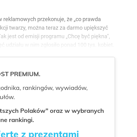
ów reklamowych przekonuje, że „co prawda
ekcji twarzy, można teraz za darmo upiększyć
Tak jest od emisji programu „Chcę być piękna",
 udziału w nim zgłosiło ponad 100 tys. kobiet.
ROST PREMIUM.
odnika, rankingów, wywiadów,
kułów.
gatszych Polaków" oraz w wybranych
ne rankingi.
fertę z prezentami