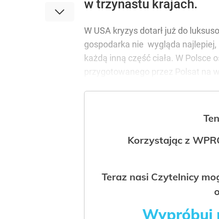
w trzynastu krajach.
W USA kryzys dotarł już do luksus
gospodarka nie wygląda najlepiej,
każdą inną część ciała. W Polsce o
przygotowanego przez Polsat na wz
Ten
Korzystając z WPR
Teraz nasi Czytelnicy m
o
Wypróbuj p