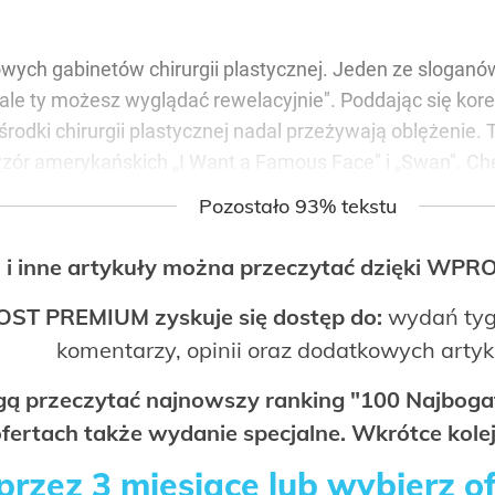
owych gabinetów chirurgii plastycznej. Jeden ze slogan
 ale ty możesz wyglądać rewelacyjnie". Poddając się kor
środki chirurgii plastycznej nadal przeżywają oblężenie. 
ór amerykańskich „I Want a Famous Face" i „Swan". Chęć
Pozostało 93% tekstu
 i inne artykuły można przeczytać dzięki WP
OST PREMIUM zyskuje się dostęp do:
wydań tyg
komentarzy, opinii oraz dodatkowych arty
ogą przeczytać najnowszy ranking "100 Najbo
fertach także wydanie specjalne. Wkrótce kolej
rzez 3 miesiące lub wybierz o