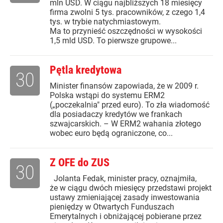
mln USD. W ciągu najbliższych 18 miesięcy
firma zwolni 5 tys. pracowników, z czego 1,4
tys. w trybie natychmiastowym.
Ma to przynieść oszczędności w wysokości
1,5 mld USD. To pierwsze grupowe...
Pętla kredytowa
30
Minister finansów zapowiada, że w 2009 r.
Polska wstąpi do systemu ERM2
(„poczekalnia" przed euro). To zła wiadomość
dla posiadaczy kredytów we frankach
szwajcarskich. – W ERM2 wahania złotego
wobec euro będą ograniczone, co...
Z OFE do ZUS
30
Jolanta Fedak, minister pracy, oznajmiła,
że w ciągu dwóch miesięcy przedstawi projekt
ustawy zmieniającej zasady inwestowania
pieniędzy w Otwartych Funduszach
Emerytalnych i obniżającej pobierane przez