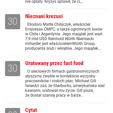
nie opłaty. Kryzys sprawił, że ci,...
Nieznani krezusi
30
Eliodoro Matte Chilijczyk, właściciel
Empresas CMPC, a także ogromnych lasów
w Chile i Argentynie. Jego majątek jest wart
7,9 mld USD Reinhold Würth Niemiecki
miliarder jest właścicielemWürth Group,
producenta śrub i wkrętów. Jego majątek...
Uratowany przez fast food
30
O sieciowych firmach gastronomicznych
słyszymy zwykle w kontekście wyzysku
pracowników i niskich płac. Michael Gill
twierdzi zaś, że Starbucks, amerykańska sieć
kawiarni, uratował mu życie. Gill pisze,
że dostał szansę pracy w barze...
Cytat