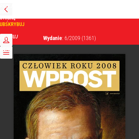
PRZEJDŹ
NA
WPROST
STRONĘ
GŁÓWNĄ
UBSKRYBUJ
Tygodnik Wprost
ZALOGUJ
Wydanie
: 6/2009
(1361)
MENU