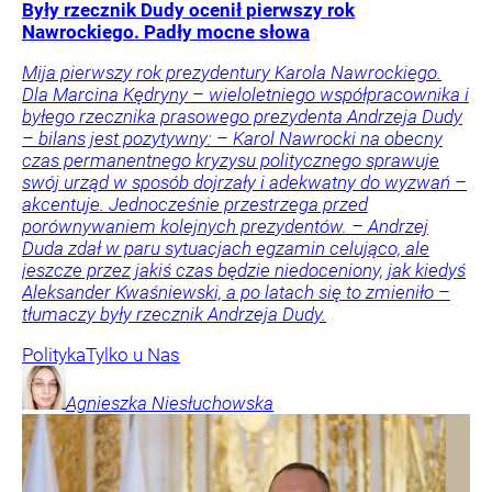
Były rzecznik Dudy ocenił pierwszy rok
Nawrockiego. Padły mocne słowa
Mija pierwszy rok prezydentury Karola Nawrockiego.
Dla Marcina Kędryny – wieloletniego współpracownika i
byłego rzecznika prasowego prezydenta Andrzeja Dudy
– bilans jest pozytywny: – Karol Nawrocki na obecny
czas permanentnego kryzysu politycznego sprawuje
swój urząd w sposób dojrzały i adekwatny do wyzwań –
akcentuje. Jednocześnie przestrzega przed
porównywaniem kolejnych prezydentów. – Andrzej
Duda zdał w paru sytuacjach egzamin celująco, ale
jeszcze przez jakiś czas będzie niedoceniony, jak kiedyś
Aleksander Kwaśniewski, a po latach się to zmieniło –
tłumaczy były rzecznik Andrzeja Dudy.
Polityka
Tylko u Nas
Agnieszka
Niesłuchowska