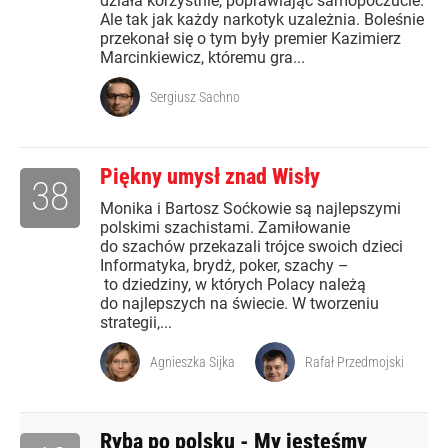
działa korzystnie, poprawiając samopoczucie.
Ale tak jak każdy narkotyk uzależnia. Boleśnie
przekonał się o tym były premier Kazimierz
Marcinkiewicz, któremu gra...
Sergiusz Sachno
Piękny umysł znad Wisły
38
Monika i Bartosz Soćkowie są najlepszymi
polskimi szachistami. Zamiłowanie
do szachów przekazali trójce swoich dzieci
Informatyka, brydż, poker, szachy –
to dziedziny, w których Polacy należą
do najlepszych na świecie. W tworzeniu
strategii,...
Agnieszka Sijka
Rafał Przedmojski
Ryba po polsku - My jesteśmy