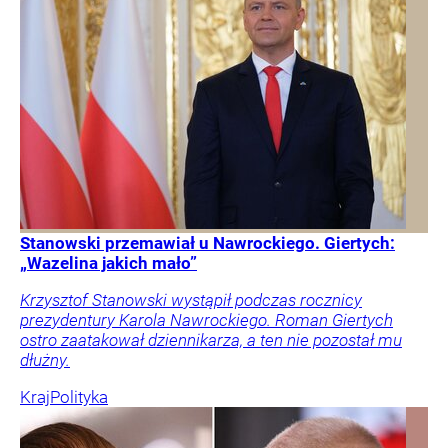
Stanowski przemawiał u Nawrockiego. Giertych:
„Wazelina jakich mało”
Krzysztof Stanowski wystąpił podczas rocznicy
prezydentury Karola Nawrockiego. Roman Giertych
ostro zaatakował dziennikarza, a ten nie pozostał mu
dłużny.
Kraj
Polityka