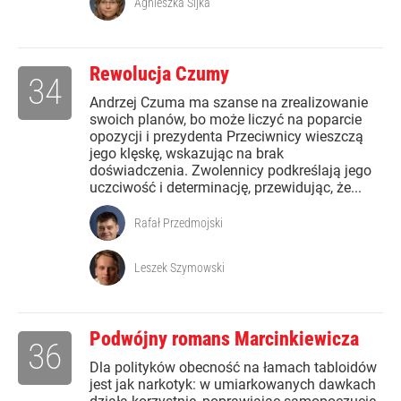
Agnieszka Sijka
Rewolucja Czumy
34
Andrzej Czuma ma szanse na zrealizowanie
swoich planów, bo może liczyć na poparcie
opozycji i prezydenta Przeciwnicy wieszczą
jego klęskę, wskazując na brak
doświadczenia. Zwolennicy podkreślają jego
uczciwość i determinację, przewidując, że...
Rafał Przedmojski
Leszek Szymowski
Podwójny romans Marcinkiewicza
36
Dla polityków obecność na łamach tabloidów
jest jak narkotyk: w umiarkowanych dawkach