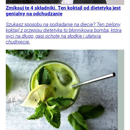
Zmiksuj te 4 składniki. Ten koktajl od dietetyka jest
genialny na odchudzanie
Szukasz sposobu na podjadanie na diecie? Ten zielony
koktajl z przepisu dietetyka to błonnikowa bomba, która
syci na długo, gasi ochotę na słodkie i ułatwia
chudnięcie.