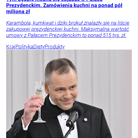
Prezydenckim. Zamówienia kuchni na ponad pół
miliona zł
Karambola, kumkwat i dziki brokuł znalazły się na liście
zakupowej prezydenckiej kuchni. Maksymalna wartość
umowy z Pałacem Prezydenckim to ponad 515 tys. zł.
Kraj
Polityka
Diety
Produkty