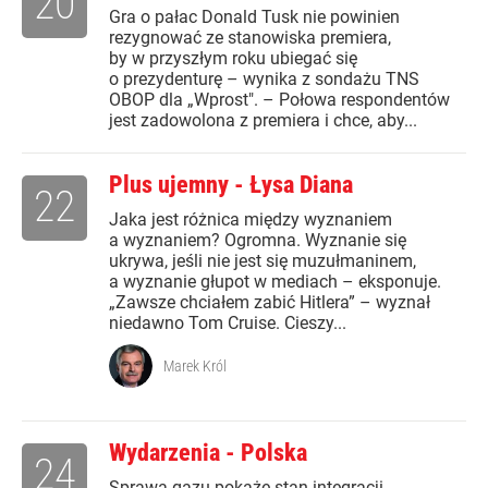
20
Gra o pałac Donald Tusk nie powinien
rezygnować ze stanowiska premiera,
by w przyszłym roku ubiegać się
o prezydenturę – wynika z sondażu TNS
OBOP dla „Wprost". – Połowa respondentów
jest zadowolona z premiera i chce, aby...
Plus ujemny - Łysa Diana
22
Jaka jest różnica między wyznaniem
a wyznaniem? Ogromna. Wyznanie się
ukrywa, jeśli nie jest się muzułmaninem,
a wyznanie głupot w mediach – eksponuje.
„Zawsze chciałem zabić Hitlera” – wyznał
niedawno Tom Cruise. Cieszy...
Marek Król
Wydarzenia - Polska
24
Sprawa gazu pokaże stan integracji