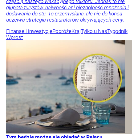
częścią naszego wakacyjnego folkloru. Jednak to nie
głupota turystów, naiwność ani niezdolność mnożenia i
dodawania do stu. To przemyślana, ale nie do końca
uczciwa strategia restauratorów ukrywających ceny.
Finanse i inwestycje
Podróże
Kraj
Tylko u Nas
Tygodnik
Wprost
Tym będzie można się objadać w Pałacu