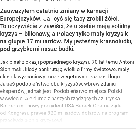
Zauważyłem ostatnio zmiany w karnacji
Europejczyków. Ja- cyś się tacy zrobili żółci.
To oczywiście z zawiści, że u siebie mają solidny
kryzys – bilionowy, a Polacy tylko mały kryzysik
na głupie 17 miliardów. My jesteśmy krasnoludki,
pod grzybkami nasze budki.
Jak pisał z okazji poprzedniego kryzysu 70 lat temu Antoni
Słonimski, kiedy bankrutują wielkie firmy światowe, mały
sklepik wyznaniowy może wegetować jeszcze długo.
Jakieś podobieństwo obu kryzysów, wbrew zdaniu
ekspertów, jednak jest. Podobieństwo miejsca Polski
w świecie. Ale duma z naszych rządzących aż tryska.
Bo proszę - nowy prezydent USA Barack Obama żąda
od Kongresu prawie 820 miliardów dolarów na program
przeciwdziałania kryzysowi.