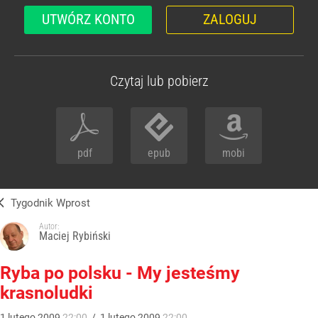
UTWÓRZ KONTO
ZALOGUJ
Czytaj lub pobierz
pdf
epub
mobi
Tygodnik Wprost
Autor:
Maciej Rybiński
Ryba po polsku - My jesteśmy
krasnoludki
1
lutego
2009
22:00
/
1
lutego
2009
22:00