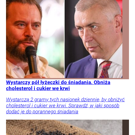
Wystarczy pół łyżeczki do śniadania. Obniża
cholesterol i cukier we krwi
Wystarczą 2 gramy tych nasionek dziennie, by obniżyć
cholesterol i cukier we krwi. Sprawdź, w jaki sposób
dodać je do porannego śniadania