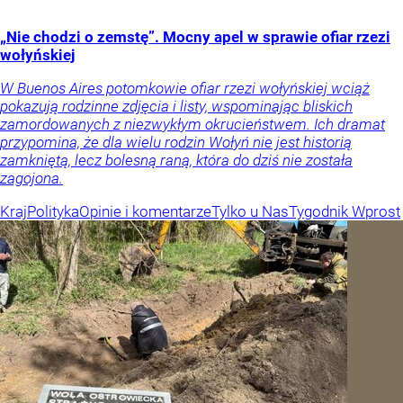
„Nie chodzi o zemstę”. Mocny apel w sprawie ofiar rzezi
wołyńskiej
W Buenos Aires potomkowie ofiar rzezi wołyńskiej wciąż
pokazują rodzinne zdjęcia i listy, wspominając bliskich
zamordowanych z niezwykłym okrucieństwem. Ich dramat
przypomina, że dla wielu rodzin Wołyń nie jest historią
zamkniętą, lecz bolesną raną, która do dziś nie została
zagojona.
Kraj
Polityka
Opinie i komentarze
Tylko u Nas
Tygodnik Wprost