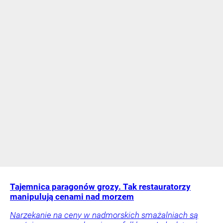
Tajemnica paragonów grozy. Tak restauratorzy
manipulują cenami nad morzem
Narzekanie na ceny w nadmorskich smażalniach są