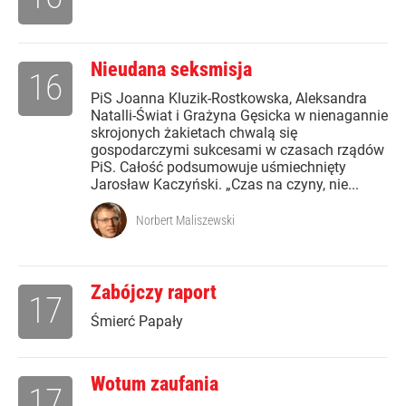
Nieudana seksmisja
16
PiS Joanna Kluzik-Rostkowska, Aleksandra
Natalli-Świat i Grażyna Gęsicka w nienagannie
skrojonych żakietach chwalą się
gospodarczymi sukcesami w czasach rządów
PiS. Całość podsumowuje uśmiechnięty
Jarosław Kaczyński. „Czas na czyny, nie...
Norbert Maliszewski
Zabójczy raport
17
Śmierć Papały
Wotum zaufania
17