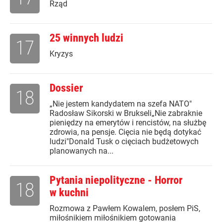
Rząd
25 winnych ludzi
17
Kryzys
Dossier
18
„Nie jestem kandydatem na szefa NATO"
Radosław Sikorski w Brukseli„Nie zabraknie
pieniędzy na emerytów i rencistów, na służbę
zdrowia, na pensje. Cięcia nie będą dotykać
ludzi"Donald Tusk o cięciach budżetowych
planowanych na...
Pytania niepolityczne - Horror
18
w kuchni
Rozmowa z Pawłem Kowalem, posłem PiS,
miłośnikiem miłośnikiem gotowania