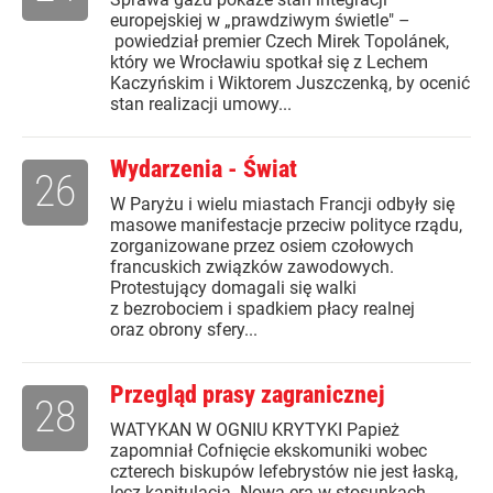
europejskiej w „prawdziwym świetle" –
powiedział premier Czech Mirek Topolánek,
który we Wrocławiu spotkał się z Lechem
Kaczyńskim i Wiktorem Juszczenką, by ocenić
stan realizacji umowy...
Wydarzenia - Świat
26
W Paryżu i wielu miastach Francji odbyły się
masowe manifestacje przeciw polityce rządu,
zorganizowane przez osiem czołowych
francuskich związków zawodowych.
Protestujący domagali się walki
z bezrobociem i spadkiem płacy realnej
oraz obrony sfery...
Przegląd prasy zagranicznej
28
WATYKAN W OGNIU KRYTYKI Papież
zapomniał Cofnięcie ekskomuniki wobec
czterech biskupów lefebrystów nie jest łaską,
lecz kapitulacją. Nowa era w stosunkach