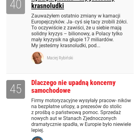
40
krasnoludki
Zauważyłem ostatnio zmiany w karnacji
Europejczyków. Ja- cyś się tacy zrobili żółci.
To oczywiście z zawiści, że u siebie mają
solidny kryzys – bilionowy, a Polacy tylko
mały kryzysik na głupie 17 miliardów.
My jesteśmy krasnoludki, pod...
Maciej Rybiński
Dlaczego nie upadną koncerny
45
samochodowe
Firmy motoryzacyjne wysyłały pracow- ników
na bezpłatne urlopy, a prezesów do stolic
z prośbą o państwową pomoc. Sprzedaż
nowych aut w Stanach Zjednoczonych
dramatycznie spadła, w Europie było niewiele
lepiej.