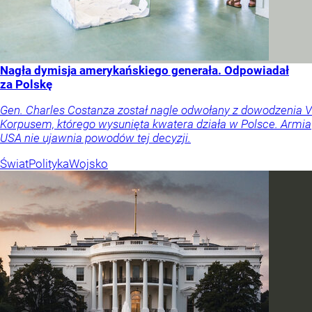
Nagła dymisja amerykańskiego generała. Odpowiadał
za Polskę
Gen. Charles Costanza został nagle odwołany z dowodzenia V
Korpusem, którego wysunięta kwatera działa w Polsce. Armia
USA nie ujawnia powodów tej decyzji.
Świat
Polityka
Wojsko