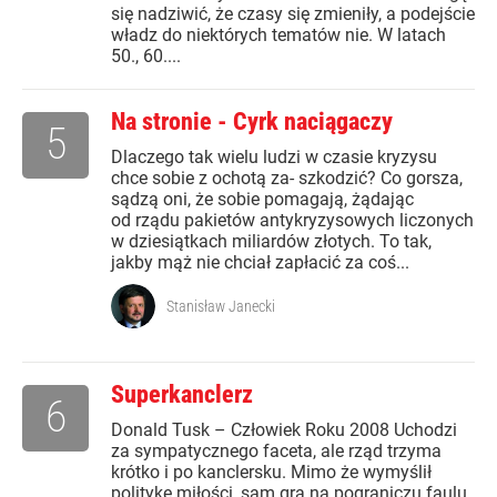
się nadziwić, że czasy się zmieniły, a podejście
władz do niektórych tematów nie. W latach
50., 60....
Na stronie - Cyrk naciągaczy
5
Dlaczego tak wielu ludzi w czasie kryzysu
chce sobie z ochotą za- szkodzić? Co gorsza,
sądzą oni, że sobie pomagają, żądając
od rządu pakietów antykryzysowych liczonych
w dziesiątkach miliardów złotych. To tak,
jakby mąż nie chciał zapłacić za coś...
Stanisław Janecki
Superkanclerz
6
Donald Tusk – Człowiek Roku 2008 Uchodzi
za sympatycznego faceta, ale rząd trzyma
krótko i po kanclersku. Mimo że wymyślił
politykę miłości, sam gra na pograniczu faulu